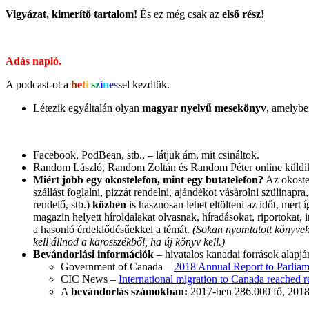
Vigyázat, kimerítő tartalom!
És ez még csak az
első rész!
Adás napló.
A podcast-ot a
h
e
t
i
s
z
í
n
e
s
sel kezdtük.
Létezik egyáltalán olyan
magyar nyelvű mesekönyv
, amelyb
Facebook, PodBean, stb., – látjuk ám, mit csináltok.
Random László, Random Zoltán és Random Péter online küldik 
Miért jobb egy okostelefon, mint egy butatelefon?
Az okostel
szállást foglalni, pizzát rendelni, ajándékot vásárolni szülinapr
rendelő, stb.)
közben
is hasznosan lehet eltölteni az időt, mert 
magazin helyett híroldalakat olvasnak, híradásokat, riportokat,
a hasonló érdeklődésűekkel a témát.
(Sokan nyomtatott könyvek 
kell állnod a karosszékből, ha új könyv kell.)
Bevándorlási információk
– hivatalos kanadai források alapjá
Government of Canada –
2018 Annual Report to Parliam
CIC News –
International migration to Canada reached r
A
bevándorlás számokban:
2017-ben 286.000 fő, 2018-