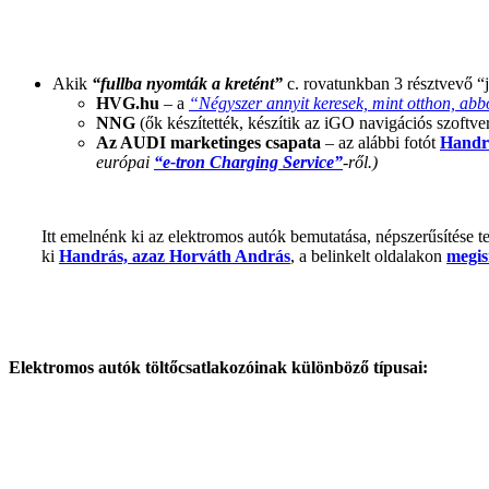
Akik
“fullba nyomták a kretént”
c. rovatunkban 3 résztvevő “j
HVG.hu
– a
“Négyszer annyit keresek, mint otthon, abb
NNG
(ők készítették, készítik az iGO navigációs szoftve
Az AUDI
marketinges csapata
– az alábbi fotót
Handr
európai
“e-tron Charging Service”
-ről.)
Itt emelnénk ki az elektromos autók bemutatása, népszerűsítése t
ki
Handrás, azaz Horváth András
, a belinkelt oldalakon
megi
Elektromos autók töltőcsatlakozóinak különböző típusai: