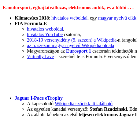
E-motorsport, éghajlatváltozás, elektromos autók, és a többi . . .
Klímacsúcs 2018
:
hivatalos weboldal
, egy
magyar nyelvű cikk
FIA Formula-E
hivatalos weboldal
,
hivatalos YouTube
csatorna,
2018-19 versenyidény (5. szezon) a Wikipedia
-n (angolu
az 5. szezon magyar nyelvű Wikipédia oldala
Magyarországon az
Eurosport 1
csatornán tekinthetők 
Virtually Live
– szeretnél te is Formula-E versenyezó len
Jaguar I-Pace eTrophy
A kapcsolodó
Wikipedia szócikk itt található
Az egyetlen kanadai versenyző:
Stefan Rzadzinski
, Ed
Az alábbi képeken az első
teljesen elektromos
Jaguar 