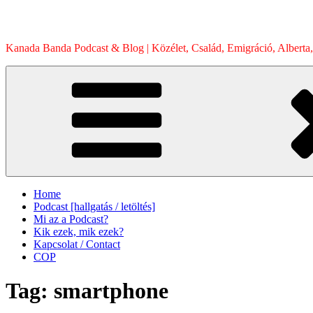
Skip
to
content
Kanada Banda Podcast & Blog | Közélet, Család, Emigráció, Alberta,
Home
Podcast [hallgatás / letöltés]
Mi az a Podcast?
Kik ezek, mik ezek?
Kapcsolat / Contact
COP
Tag:
smartphone