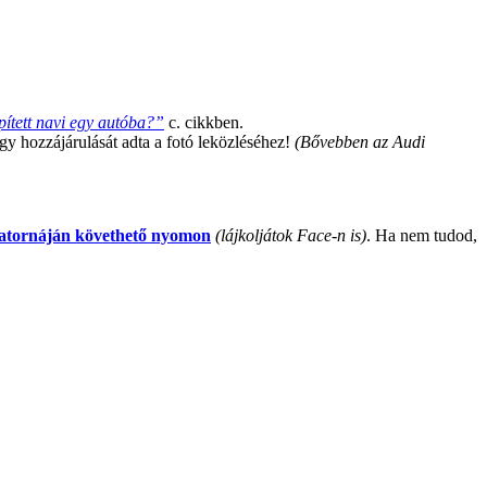
pített navi egy autóba?”
c. cikkben.
y hozzájárulását adta a fotó leközléséhez!
(Bővebben az Audi
atornáján követhető nyomon
(lájkoljátok Face-n is)
. Ha nem tudod,