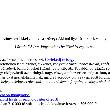
en
színes betűkkel
van írva a szöveg? Aki tud ilyenről, akinek van ily
Lázadó 7,5 éves lánya
s
z
í
n
e
s
betűkkel írt egy mesét.
az üzenetet, s a kérdéseket.
Cselekedj te is így!
efonokon lehet híreket, cikkeket, könyvet olvasni, podcast-okat, zenét h
a, pénzügyi, banki ügyeket intézni… stb, stb, stb. Továbbá: pl.
utazás s
így
elvégezhető azon dolgok nagy része, amihez régen még otthon, a 
 interjúkat néznek/hallgatnak, majd a Facebook-on, vagy az adott fórum
helyett e-könyvet olvasnak, emiatt csökken a forgalma a könyvesboltokn
n:
ent on Immigration
ecord levels in second quarter of 2018
ban 310.000 fő volt a letelepedők száma:
összesen 596.000 fő
.