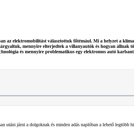
an az elektromobilitást választottuk főtémául. Mi a helyzet a klí
gyaltuk, mennyire elterjedtek a villanyautók és hogyan állnak tö
echnológia és mennyire problematikus egy elektromos autó karbant
utáni járni a dolgoknak és minden adás naplóban a lehető legtöbb hiva