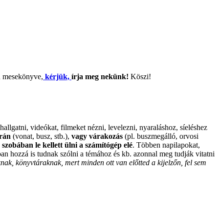
en mesekönyve,
kérjük,
írja meg nekünk!
Köszi!
allgatni, videókat, filmeket nézni, levelezni, nyaraláshoz, síeléshez
orán
(vonat, busz, stb.),
vagy várakozás
(pl. buszmegálló, orvosi
szobában le kellett ülni a számítógép elé
. Többen napilapokat,
ban hozzá is tudnak szólni a témához és kb. azonnal meg tudják vitatni
ak, könyvtáraknak, mert minden ott van előtted a kijelzőn, fel sem