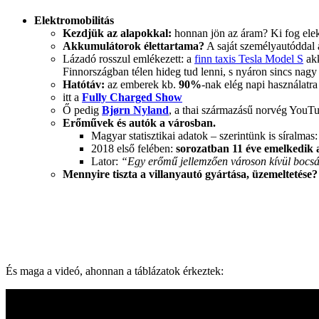
Elektromobilitás
Kezdjük az alapokkal:
honnan jön az áram? Ki fog elekt
Akkumulátorok élettartama?
A saját személyautóddal 
Lázadó rosszul emlékezett: a
finn taxis Tesla Model S
ak
Finnországban télen hideg tud lenni, s nyáron sincs nagy
Hatótáv:
az emberek kb.
90%
-nak elég napi használatr
itt a
Fully Charged Show
Ő pedig
Bjørn Nyland
, a thai származásű norvég YouTub
Erőművek és autók a városban.
Magyar statisztikai adatok – szerintünk is síralmas
2018 első felében:
sorozatban 11 éve emelkedik 
Lator:
“Egy erőmű jellemzően városon kívül bocsát 
Mennyire tiszta a villanyautó gyártása, üzemeltetése?
És maga a videó, ahonnan a táblázatok érkeztek: