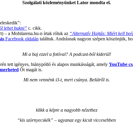
Szolgálati közleményünket Lator mondta el.
eleskedik”:
ól lehet bukni”
c. cikk.
rt) – a Mobilarena.hu-n írtak róluk az
“Alternatív Hajtás: Miért kell beé
ás
Facebook oldalán
találtuk. Andrásnak nagyon szépen köszönjük, hog
Mi a baj ezzel a fotóval? A podcast-ból kiderül!
erén tett igényes, hiánypótló és alapos munkásságát, amely
YouTube cs
smerheted
Őt magát is.
Mi nem vennénk i3-t, mert csúnya. Belülről is.
klikk a képre a nagyobb nézethez
“kis szörnyecskék” – ugyanaz egy kicsit viccesebben