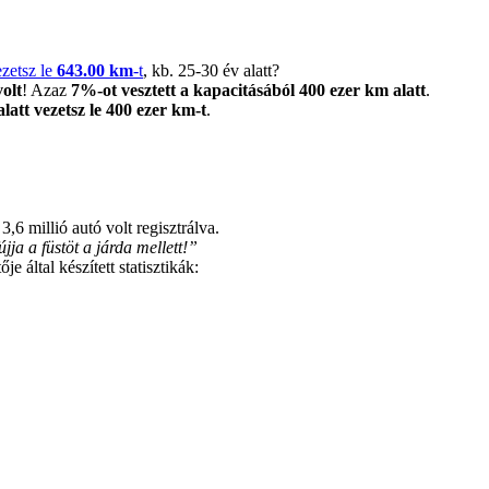
zetsz le
643.00 km
-t
, kb. 25-30 év alatt?
olt
! Azaz
7%-ot vesztett a kapacitásából 400 ezer km alatt
.
alatt vezetsz le 400 ezer km-t
.
3,6 millió autó volt regisztrálva.
ja a füstöt a járda mellett!”
 által készített statisztikák: