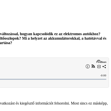
maváltozással, hogyan kapcsolódik ez az elektromos autókhoz?
ltőoszlopok? Mi a helyzet az akkumulátorokkal, a hatótávval és
artása?
tkozást és kiegésztő információt felsorolni. Most sincs ez másképp,