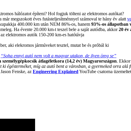
romos hálózatot építeni? Hol fogjuk tölteni az elektromos autókat?
a már megszokott éves futásteljesítménnyel számoval te hány év alatt
ve
kupakkja 400.000 km után NEM 86%-os, hanem
93%-os állapotban v
 meleg. Ha évente 20.000 km-t teszel bele a saját autódba, akkor
20 év 
a az elektromos autók 150-200 km-es hatótávja
er, aki elekromos jármúveket tesztel, mutat be és próbál ki
:
“Soha ennyi autó nem volt a magyar utakon, de ilyen öreg se”
a személygépkocsik átlagéletkora (14,2 év) Magyarországon
. Ekkor 
ki égésterméket, míg az autó bent a városban, a gyermeked orra alá fúj
Jason Fenske, az
Engineering Explained
YouTube csatorna üzemeltetője