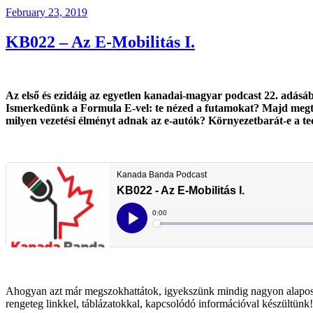
Posted
February 23, 2019
on
KB022 – Az E-Mobilitás I.
Az első és ezidáig az egyetlen kanadai-magyar podcast 22. adásáb
Ismerkedünk a Formula E-vel: te nézed a futamokat? Majd megtár
milyen vezetési élményt adnak az e-autók? Környezetbarát-e a t
Ahogyan azt már megszokhattátok, igyekszünk mindig nagyon alaposan 
rengeteg linkkel, táblázatokkal, kapcsolódó információval készültünk!