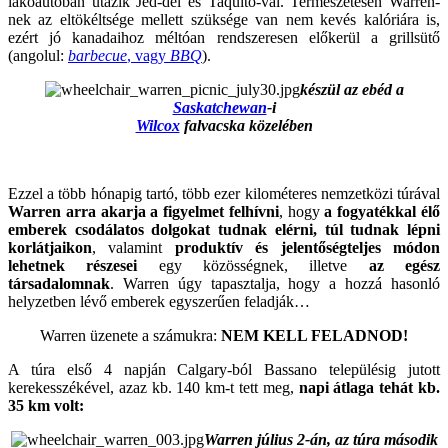
lakóautóban utazik Jed-del és Taquito-val. Természetesen Warren-
nek az eltökéltsége mellett szüksége van nem kevés kalóriára is,
ezért jó kanadaihoz méltóan rendszeresen előkerül a grillsütő
(angolul:
barbecue
, vagy
BBQ
).
készül az ebéd a
Saskatchewan
-i
Wilcox
falvacska közelében
Ezzel a több hónapig tartó, több ezer kilométeres nemzetközi túrával
Warren arra akarja a figyelmet felhívni
, hogy
a fogyatékkal élő
emberek csodálatos dolgokat tudnak elérni, túl tudnak lépni
korlátjaikon
, valamint
produktív és jelentőségteljes módon
lehetnek részesei
egy közösségnek, illetve
az egész
társadalomnak
. Warren úgy tapasztalja, hogy a hozzá hasonló
helyzetben lévő emberek egyszerűen feladják…
Warren üzenete a számukra:
NEM KELL FELADNOD!
A túra első 4 napján Calgary-ból Bassano településig jutott
kerekesszékével, azaz kb. 140 km-t tett meg,
napi átlaga tehát kb.
35 km volt:
Warren július 2-án, az túra második