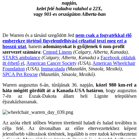
napján,
kelet felé haladva valahol a 22X,
vagy 901-es országúton Alberta-ban
De Warren és a társául szegődött Jed
nem csak a fogyatékkal élő
emberekre történő figyelemfelhívási célzattal teszi meg ezt a
hosszú utat
, hanem
adományokat is gyűjtenek 6 non-profit
szervezet számára
:
Cmngd Linens
(Calgary, Alberta, Kanada)
,
STARS ambulance
(Calgary, Alberta, Kanada)
a
Facebook oldaluk
itt érhető el
,
American Cancer Society
(USA)
,
American Wheelchair
Foundation
(USA)
,
Immaculada
(Mazatlán, Sinaola, Mexikó)
,
SPCA Pet Rescue
(Mazatlán, Sinaola, Mexikó)
.
Warren augusztus 6-án, túrájának 36. napján,
közel 980 km-rel a
háta mögött gördült át a Kanada-USA határon
, hogy augusztus
7-én az Észak-Dakota állam beli Lignite településen
éjszakázhassanak.
Az azóta eltelt időben Warren töretlenül haladt és halad továbbra is
célja felé. Az útvonalban az előre eltervezettekhez képest
jelentősebb változások történtek, legalább is erre tudok következtetni