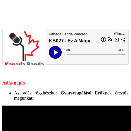
Adás napló.
Az adás rögzítésekor
Gyorsreagálású Erők
nek éreztük
magunkat: