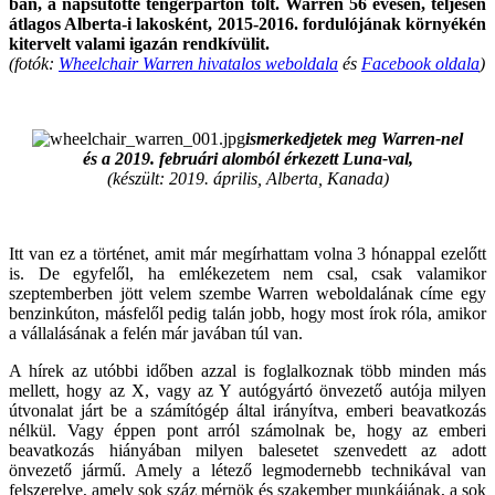
ban, a napsütötte tengerparton tölt. Warren 56 évesen, teljesen
átlagos Alberta-i lakosként, 2015-2016. fordulójának környékén
kitervelt valami igazán rendkívülit.
(fotók:
Wheelchair Warren hivatalos weboldala
és
Facebook oldala
)
ismerkedjetek meg Warren-nel
és a 2019. februári alomból érkezett Luna-val,
(készült: 2019. április, Alberta, Kanada)
Itt van ez a történet, amit már megírhattam volna 3 hónappal ezelőtt
is. De egyfelől, ha emlékezetem nem csal, csak valamikor
szeptemberben jött velem szembe Warren weboldalának címe egy
benzinkúton, másfelől pedig talán jobb, hogy most írok róla, amikor
a vállalásának a felén már javában túl van.
A hírek az utóbbi időben azzal is foglalkoznak több minden más
mellett, hogy az X, vagy az Y autógyártó önvezető autója milyen
útvonalat járt be a számítógép által irányítva, emberi beavatkozás
nélkül. Vagy éppen pont arról számolnak be, hogy az emberi
beavatkozás hiányában milyen balesetet szenvedett az adott
önvezető jármű. Amely a létező legmodernebb technikával van
felszerelve, amely sok száz mérnök és szakember munkájának, a sok