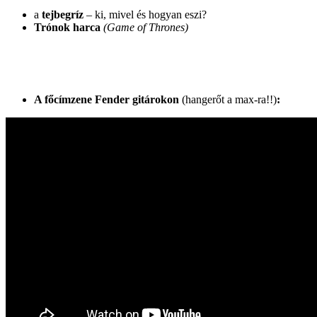
a
tejbegríz
– ki, mivel és hogyan eszi?
Trónok harca
(Game of Thrones)
A főcímzene Fender gitárokon
(hangerőt a max-ra!!)
: