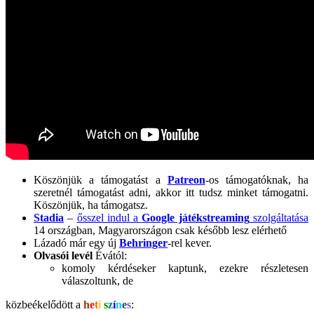
Köszönjük a támogatást a
Patreon
-os támogatóknak, ha
szeretnél támogatást adni, akkor itt tudsz minket támogatni.
Köszönjük, ha támogatsz.
Stadia
–
ősszel indul a
Google játékstreaming
szolgáltatása
14 országban, Magyarországon csak később lesz elérhető
Lázadó már egy új
Behringer
-rel kever.
Olvasói levél
Évától:
komoly kérdéseker kaptunk, ezekre részletesen
válaszoltunk, de
közbeékelődött a
h
e
t
i
s
z
í
n
e
s
: