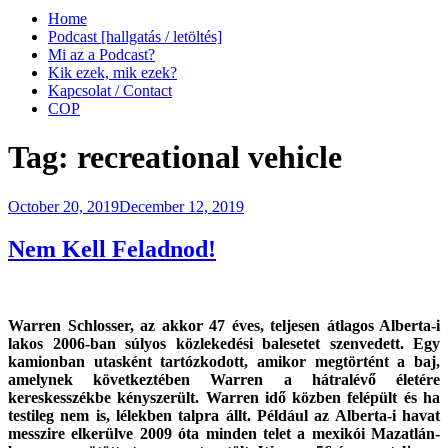
Home
Podcast [hallgatás / letöltés]
Mi az a Podcast?
Kik ezek, mik ezek?
Kapcsolat / Contact
COP
Tag:
recreational vehicle
Posted
October 20, 2019
December 12, 2019
on
Nem Kell Feladnod!
Warren Schlosser, az akkor 47 éves, teljesen átlagos Alberta-i
lakos 2006-ban súlyos közlekedési balesetet szenvedett. Egy
kamionban utasként tartózkodott, amikor megtörtént a baj,
amelynek következtében Warren a hátralévő életére
kereskesszékbe kényszerült. Warren idő közben felépült és ha
testileg nem is, lélekben talpra állt. Például az Alberta-i havat
messzire elkerülve 2009 óta minden telet a mexikói Mazatlán-