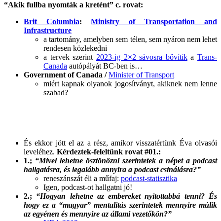
“Akik fullba nyomták a kretént” c. rovat:
Brit Columbia
:
Ministry of Transportation and
Infrastructure
a tartomány, amelyben sem télen, sem nyáron nem lehet
rendesen közlekedni
a tervek szerint
2023-ig 2×2 sávosra bővítik
a
Trans-
Canada
autópályát BC-ben is…
Government of Canada /
Minister of Transport
miért kapnak olyanok jogosítványt, akiknek nem lenne
szabad?
És ekkor jött el az a rész, amikor visszatértünk Éva olvasói
leveléhez.
Kérdeztek-feleltünk rovat #01.:
1.;
“Mivel lehetne ösztönözni szerintetek a népet a podcast
hallgatásra, és legalább annyira a podcast csinálásra?”
reneszánszát éli a műfaj:
podcast-statisztika
Igen, podcast-ot hallgatni jó!
2.;
“Hogyan lehetne az embereket nyitottabbá tenni? És
hogy ez a “magyar” mentalitás szerintetek mennyire múlik
az egyénen és mennyire az állami vezetőkön?”