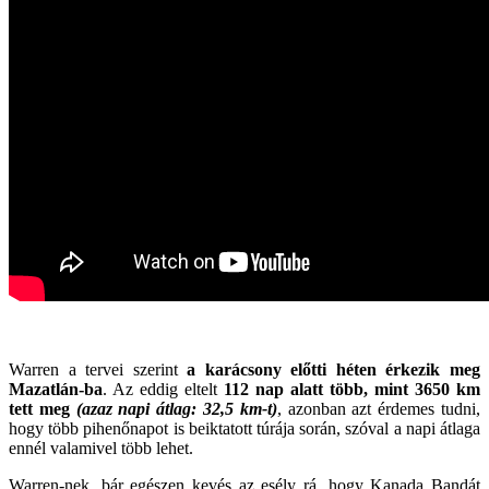
Warren a tervei szerint
a karácsony előtti héten érkezik meg
Mazatlán-ba
. Az eddig eltelt
112 nap alatt több, mint 3650 km
tett meg
(azaz napi átlag: 32,5 km-t)
, azonban azt érdemes tudni,
hogy több pihenőnapot is beiktatott túrája során, szóval a napi átlaga
ennél valamivel több lehet.
Warren-nek, bár egészen kevés az esély rá, hogy Kanada Bandát