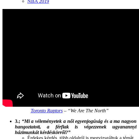
NBA 2019
Toronto Raptors
– “We Are The North”
3.;
“Mi a véleményetek a női egyenjogúság és a ma nagyon
hangoztatott, a férfiak is végezzenek ugyanannyi
házimunkát kérdéskörről?”
Érdekes kérdés, több oldalról is megvizsgáltuk a témát.