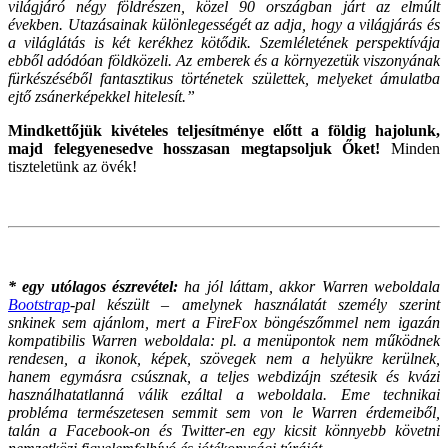
világjáró négy földrészen, közel 90 országban járt az elmúlt
években. Utazásainak különlegességét az adja, hogy a világjárás és
a világlátás is két kerékhez kötődik. Szemléletének perspektívája
ebből adódóan földközeli. Az emberek és a környezetük viszonyának
fürkészéséből fantasztikus történetek születtek, melyeket ámulatba
ejtő zsánerképekkel hitelesít.”
Mindkettőjük kivételes teljesítménye előtt a földig hajolunk,
majd felegyenesedve hosszasan megtapsoljuk Őket!
Minden
tiszteletünk az övék!
* egy utólagos észrevétel:
ha jól láttam, akkor Warren weboldala
Bootstrap
-pal készült – amelynek használatát személy szerint
snkinek sem ajánlom, mert a FireFox böngészőmmel nem igazán
kompatibilis Warren weboldala: pl. a menüpontok nem működnek
rendesen, a ikonok, képek, szövegek nem a helyükre kerülnek,
hanem egymásra csúsznak, a teljes webdizájn szétesik és kvázi
használhatatlanná válik ezáltal a weboldala.
Eme technikai
probléma természetesen semmit sem von le Warren érdemeiből,
talán a Facebook-on és Twitter-en egy kicsit könnyebb követni