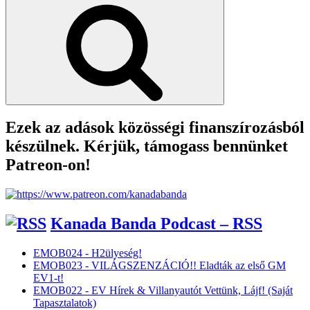
Search
Ezek az adások közösségi finanszírozásból
készülnek. Kérjük, támogass bennünket
Patreon-on!
Kanada Banda Podcast – RSS
EMOB024 - H2ülyeség!
EMOB023 - VILÁGSZENZÁCIÓ!! Eladták az első GM
EV1-t!
EMOB022 - EV Hírek & Villanyautót Vettünk, Lájf! (Saját
Tapasztalatok)