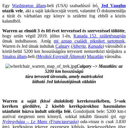
Egy
Washington állam
-beli
(USA)
szabadúszó író,
Jed Vaughn
utazik vele
, aki a saját lakókocsiját vezeti, valamint Ő dokumentálja
a túrát és várhatóan egy könyv is születni fog ebből a közös
kalandból.
Warren az elmúlt 3 és fél évet tervezéssel és szervezéssel töltötte
,
hogy aztán végül 2019. július 1-én,
Kanada 152. születésnapján
útnak indulhasson. Amíg
mi aznap családi pikniket tartottunk
,
Warren és Jed útnak indultak
Calgary
(
Alberta
,
Kanada
)
városából a
körül-belül 5200 km hosszúságúra tervezett nemzetközi túrájukra a
Sinaloa állam
-beli
(
Mexikói Egyesült Államok
)
Mazatlán
városába.
Calgary –> Mazatlán: az
5200 km hosszúságú
túra tervezett útvonala, amely matricaként
látható Jed lakóautójának oldalán
Warren a saját
(kissé átalakított)
kerekesszékében, 5+sok
keréken gördülve, 2 kisebb kerékpárokhoz használatos
utánfutót húzva indult uticélja felé.
Gondoljunk bele: 5200 km-t
autóval megtenni nem könnyű, sokkal inkább fárasztó
(pl. egy
Nyíregyháza – Le Mans (Franciaország)
oda-vissza is csak 3.830
km)
, kerékpáron tekerve egyenesen kihívás, kerekesszékben ülve