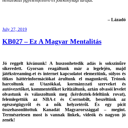
nemzetközi figyelemfelhívó és jótékonysági túráját.
– Lázadó
Posted
July 27, 2019
on
KB027 – Ez A Magyar Mentalitás
Jó reggelt kívánunk! A huszonhetedik adás is sokszínűre
sikeredett. Gyorsan reagáltunk már a legelején, majd
játékstreaming-et és internet kapcsolatot elemeztünk, súlyos és
titkos háttérinformációkat árultunk el magunkról, Trónok
harcoltunk az Utazókkal, kormányzati szerveket és
autóvezetőket, kommentelőket kritizáltunk, aztán olvasói levelet
olvastunk és válaszoltunk meg (kérdeztek-feleltünk rovat),
felemlegettük az NBA-t és Csernobilt, beszéltünk az
egészségügyről és a nők helyzetéről. És egy picit
összehasonlítottuk Kanadát Magyarországgal – megint.
Természetesen most is vannak linkek, videók és nagyon jó
zenék!