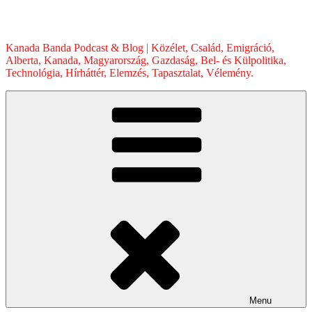
Skip
to
content
Kanada Banda Podcast & Blog | Közélet, Család, Emigráció,
Alberta, Kanada, Magyarország, Gazdaság, Bel- és Külpolitika,
Technológia, Hírháttér, Elemzés, Tapasztalat, Vélemény.
Menu