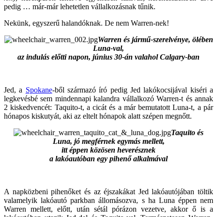
pedig … már-már lehetetlen vállalkozásnak tűnik.
Nekünk, egyszerű halandóknak. De nem Warren-nek!
Warren és jármű-szerelvénye, ölében
Luna-val,
az indulás előtti napon, június 30-án valahol Calgary-ban
Jed, a
Spokane
-ből származó író pedig Jed lakókocsijával kiséri a
legkevésbé sem mindennapi kalandra vállalkozó Warren-t és annak
2 kiskedvencét: Taquito-t, a cicát és a már bemutatott Luna-t, a pár
hónapos kiskutyát, aki az eltelt hónapok alatt szépen megnőtt.
Taquito és
Luna, jó megférnek egymás mellett,
itt éppen közösen heverésznek
a lakóautóban egy pihenő alkalmával
A napközbeni pihenőket és az éjszakákat Jed lakóautójában töltik
valamelyik lakóautó parkban állomásozva, s ha Luna éppen nem
Warren mellett, előtt, után sétál pórázon vezetve, akkor ő is a