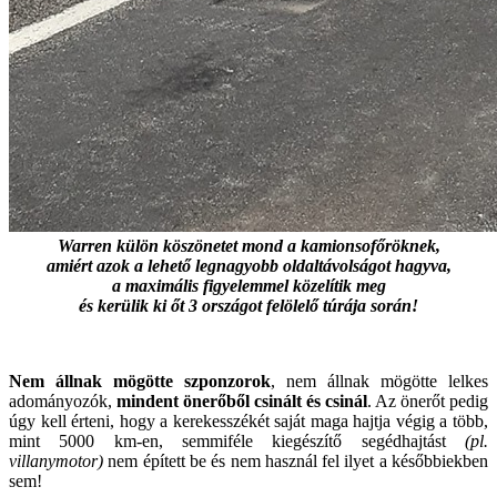
Warren külön köszönetet mond a kamionsofőröknek,
amiért azok a lehető legnagyobb oldaltávolságot hagyva,
a maximális figyelemmel közelítik meg
és
kerülik ki őt 3 országot felölelő túrája során!
Nem állnak mögötte szponzorok
, nem állnak mögötte lelkes
adományozók,
mindent önerőből csinált és csinál
. Az önerőt pedig
úgy kell érteni, hogy a kerekesszékét saját maga hajtja végig a több,
mint 5000 km-en, semmiféle kiegészítő segédhajtást
(pl.
villanymotor)
nem épített be és nem használ fel ilyet a későbbiekben
sem!