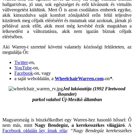
hallgat/olvas, jó utat, sok egészséget és erőt kívánunk és virtuális
vállveregetést küldünk. Mert Ő is azon csodálatos emberek egyike,
akik kimozdulva saját komfort zónájukból erőn felül teljesítve
küzdenek meg céljaik eléréséért és mutatnak utat azoknak, járnak jó
példával azok előtt, akik most még kevésbé érzik magukban a
lelkesedést a változtatásra, akik nem igazán bíznak céljaik
elérésében.
Aki Warren-t szeretné követni valamely közösségi felületeten, az
megtalálja Őt:
Twitter
-en,
YouTube
-on,
Facebook
-on, vagy
a saját weboldalán, a
WheelchairWarren.com
-on
*
.
Jed lakóautója (1992 Fleetwood
Bounder)
parkol valahol Új-Mexikó államban
Magyarország is büszkélkedhet egy Warren-hez hasonló hőssel: Ő
nem más, mint
Nagy Bendegúz, a kerekesszékes világjáró
. A
Facebook oldalán így írnak róla
:
“Nagy Bendegúz kerekesszékes