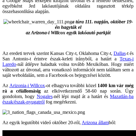
a Google Maps térképen kirajzolt útvonal és a fentebb beillesztett,
egyébként Jed lakóautójának oldalára ragasztott térkép
összehasonlítása alapján.
a túra 111. napján, október 19-
én hagyták el
az Arizona-i Willcox egyik lakóautó parkját
Az eredeti tervek szerint Kansas City-t, Oklahoma City-t,
Dallas
-t és
San Antonio-t érintve észak-keleti irányból, a határt a
Texas-i
Laredo
-nál átlépve haladtak volna tovább Mexikóban. Hogy miért
változott az útvonal, arra vonatkozó információt nem találtam sem a
saját weboldalán, sem a Facebook-os bejegyzései között.
Az
Arizonia-i Willcox
-ot elhagyva további közel
1400 km vár még
rá a célállomásig
az elkövetkezendő 58-60 nap során. Úgy
gondolom, hogy
Nogales
-nél lépi majd át a határt és
Mazatlán-ba
észak/észak-nyugatról
fog megérkezni.
Az egyik legutóbbi videó október 20-ról,
Arizona állam
ból: