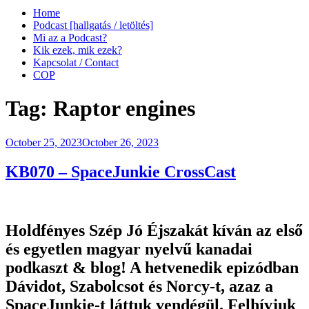
Home
Podcast [hallgatás / letöltés]
Mi az a Podcast?
Kik ezek, mik ezek?
Kapcsolat / Contact
COP
Tag:
Raptor engines
Posted
October 25, 2023
October 26, 2023
on
KB070 – SpaceJunkie CrossCast
Holdfényes Szép Jó Éjszakát kíván az első
és egyetlen magyar nyelvű kanadai
podkaszt & blog! A hetvenedik epizódban
Dávidot, Szabolcsot és Norcy-t, azaz a
SpaceJunkie-t láttuk vendégül. Felhívjuk