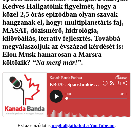
Kedves Hallgatóink figyelmét, hogy a
közel 2,5 órás epizódban olyan szavak
hangzanak el, hogy: multiplanetáris faj,
MASAT, dózismérő, hidrológia,
kilövőállás
, iteratív fejlesztés. Továbbá
megválaszoljuk az évszázad kérdését is:
Elon Musk hamarosan a Marsra
költözik?
“Na menj már!”
.
Ezt az epizódot is
meghallgathatod a YouTube-on
.