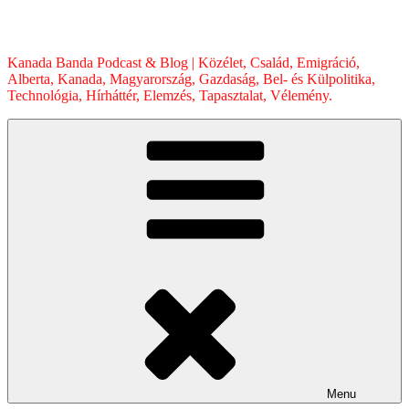
Skip
to
content
Kanada Banda Podcast & Blog | Közélet, Család, Emigráció,
Alberta, Kanada, Magyarország, Gazdaság, Bel- és Külpolitika,
Technológia, Hírháttér, Elemzés, Tapasztalat, Vélemény.
Menu