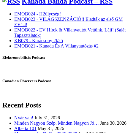
Kanada Banda Podcast – RSS
EMOB024 - H2ülyeség!
EMOB023 - VILÁGSZENZÁCIÓ!! Eladták az első GM
EV1-t!
EMOB022 - EV Hírek & Villanyautót Vettünk, Lájf! (Saját
Tapasztalatok)
KB079 - Karácsony 2k25
EMOB021 - Kanada És A Villanyautózás #2
Elektromobilitás Podcast
Canadian Observers Podcast
Recent Posts
Nyár van!
July 31, 2026
Minden Nagyon Szép, Minden Nagyon Jó…
June 30, 2026
Alberta 101
May 31, 2026