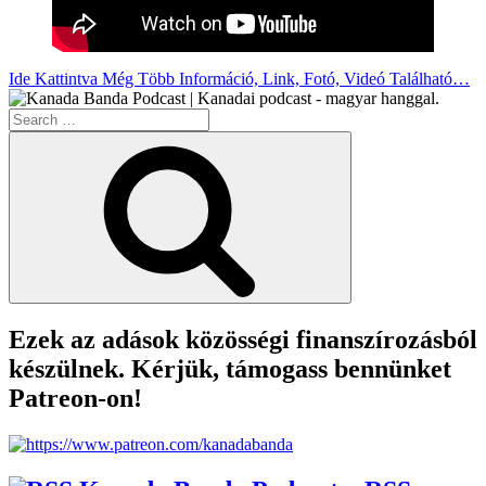
Ide Kattintva Még Több Információ, Link, Fotó, Videó Található…
Search
for:
Search
Ezek az adások közösségi finanszírozásból
készülnek. Kérjük, támogass bennünket
Patreon-on!