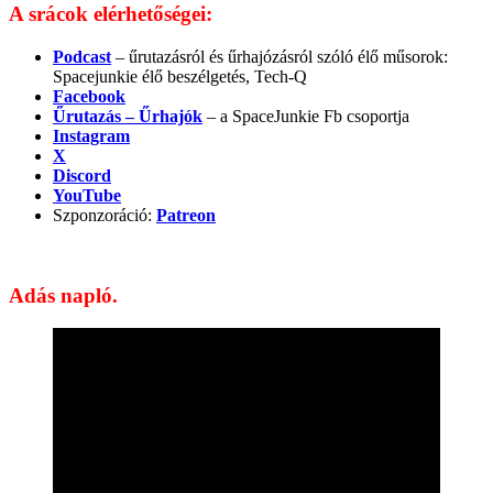
A srácok elérhetőségei:
Podcast
– űrutazásról és űrhajózásról szóló élő műsorok:
Spacejunkie élő beszélgetés, Tech-Q
Facebook
Űrutazás – Űrhajók
– a SpaceJunkie Fb csoportja
Instagram
X
Discord
YouTube
Szponzoráció:
Patreon
Adás napló.