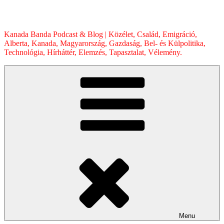
Skip
to
content
Kanada Banda Podcast & Blog | Közélet, Család, Emigráció,
Alberta, Kanada, Magyarország, Gazdaság, Bel- és Külpolitika,
Technológia, Hírháttér, Elemzés, Tapasztalat, Vélemény.
Menu