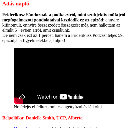
Adás napló.
Friderikusz Sándornak a podkasztról, mint szubjektív műfajról
megfogalmazott gondolataival kezdődik ez az epizód
: ennyire
kifinomult, ennyire összeszedett összegzést még nem hallottam az
elmúlt 5+ évben arról, amit csinálunk.
De nem csak ezt az 1 percet, hanem a Friderikusz Podcast teljes 59.
epizódját a figyelmetekbe ajánljuk!
Ne felejts el felirazkoni, csengettyűzni és lájkolni.
Belpolitika: Danielle Smith, UCP, Alberta