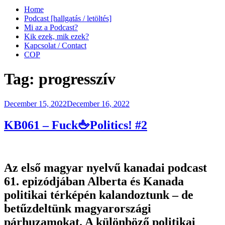
Home
Podcast [hallgatás / letöltés]
Mi az a Podcast?
Kik ezek, mik ezek?
Kapcsolat / Contact
COP
Tag:
progresszív
Posted
December 15, 2022
December 16, 2022
on
KB061 – Fuck🖕Politics! #2
Az első magyar nyelvű kanadai podcast
61. epizódjában Alberta és Kanada
politikai térképén kalandoztunk – de
betűzdeltünk magyarországi
párhuzamokat. A különböző politikai