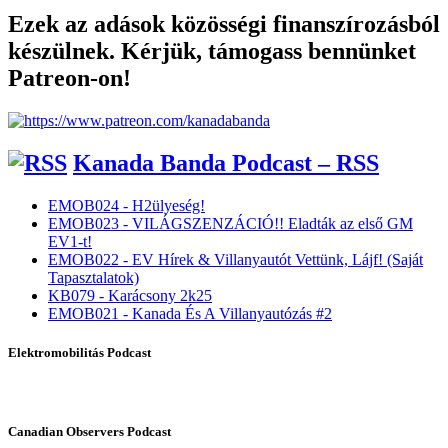
Ezek az adások közösségi finanszírozásból
készülnek. Kérjük, támogass bennünket
Patreon-on!
Kanada Banda Podcast – RSS
EMOB024 - H2ülyeség!
EMOB023 - VILÁGSZENZÁCIÓ!! Eladták az első GM
EV1-t!
EMOB022 - EV Hírek & Villanyautót Vettünk, Lájf! (Saját
Tapasztalatok)
KB079 - Karácsony 2k25
EMOB021 - Kanada És A Villanyautózás #2
Elektromobilitás Podcast
Canadian Observers Podcast