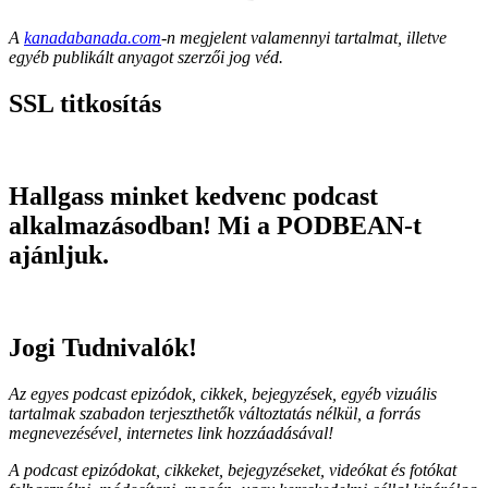
A
kanadabanada.com
-n megjelent valamennyi tartalmat, illetve
egyéb publikált anyagot szerzői jog véd.
SSL titkosítás
Hallgass minket kedvenc podcast
alkalmazásodban! Mi a PODBEAN-t
ajánljuk.
Jogi Tudnivalók!
Az egyes podcast epizódok, cikkek, bejegyzések, egyéb vizuális
tartalmak szabadon terjeszthetők változtatás nélkül, a forrás
megnevezésével, internetes link hozzáadásával!
A podcast epizódokat, cikkeket, bejegyzéseket, videókat és fotókat