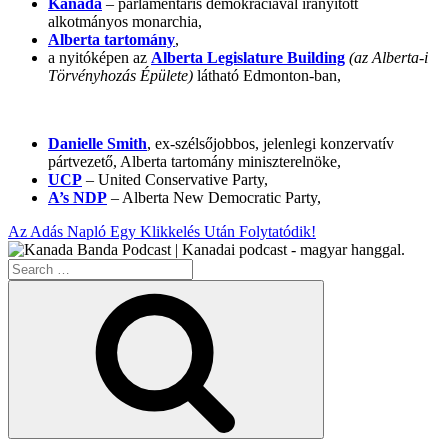
Kanada
– parlamentáris demokráciával irányított
alkotmányos monarchia,
Alberta tartomány
,
a nyitóképen az
Alberta Legislature Building
(az Alberta-i
Törvényhozás Épülete)
látható Edmonton-ban,
Danielle Smith
, ex-szélsőjobbos, jelenlegi konzervatív
pártvezető, Alberta tartomány miniszterelnöke,
UCP
– United Conservative Party,
A’s NDP
– Alberta New Democratic Party,
Az Adás Napló Egy Klikkelés Után Folytatódik!
Search
for:
Search