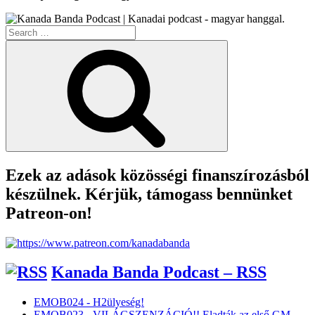
Search
for:
Search
Ezek az adások közösségi finanszírozásból
készülnek. Kérjük, támogass bennünket
Patreon-on!
Kanada Banda Podcast – RSS
EMOB024 - H2ülyeség!
EMOB023 - VILÁGSZENZÁCIÓ!! Eladták az első GM