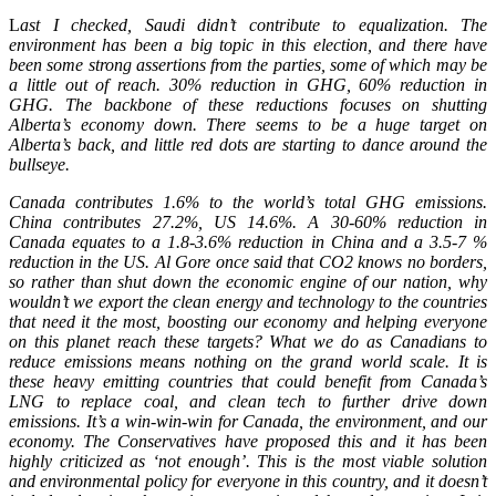
L
ast I checked, Saudi didn’t contribute to equalization. The
environment has been a big topic in this election, and there have
been some strong assertions from the parties, some of which may be
a little out of reach. 30% reduction in GHG, 60% reduction in
GHG. The backbone of these reductions focuses on shutting
Alberta’s economy down. There seems to be a huge target on
Alberta’s back, and little red dots are starting to dance around the
bullseye.
Canada contributes 1.6% to the world’s total GHG emissions.
China contributes 27.2%, US 14.6%. A 30-60% reduction in
Canada equates to a 1.8-3.6% reduction in China and a 3.5-7 %
reduction in the US. Al Gore once said that CO2 knows no borders,
so rather than shut down the economic engine of our nation, why
wouldn’t we export the clean energy and technology to the countries
that need it the most, boosting our economy and helping everyone
on this planet reach these targets? What we do as Canadians to
reduce emissions means nothing on the grand world scale. It is
these heavy emitting countries that could benefit from Canada’s
LNG to replace coal, and clean tech to further drive down
emissions. It’s a win-win-win for Canada, the environment, and our
economy. The Conservatives have proposed this and it has been
highly criticized as ‘not enough’. This is the most viable solution
and environmental policy for everyone in this country, and it doesn’t