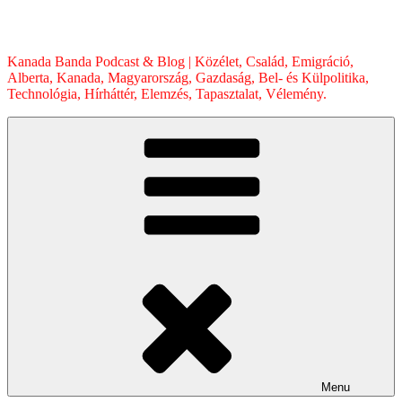
Skip
to
content
Kanada Banda Podcast & Blog | Közélet, Család, Emigráció,
Alberta, Kanada, Magyarország, Gazdaság, Bel- és Külpolitika,
Technológia, Hírháttér, Elemzés, Tapasztalat, Vélemény.
Menu