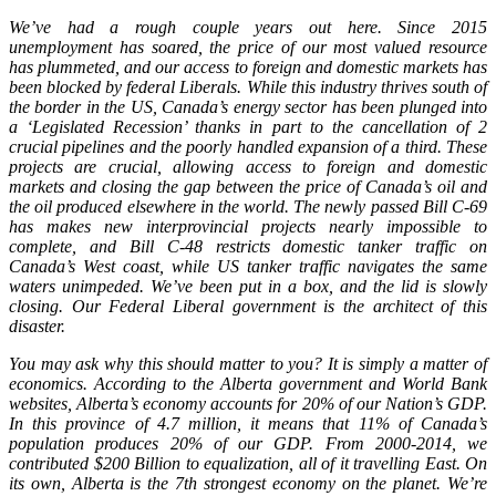
We’ve had a rough couple years out here. Since 2015
unemployment has soared, the price of our most valued resource
has plummeted, and our access to foreign and domestic markets has
been blocked by federal Liberals. While this industry thrives south of
the border in the US, Canada’s energy sector has been plunged into
a ‘Legislated Recession’ thanks in part to the cancellation of 2
crucial pipelines and the poorly handled expansion of a third. These
projects are crucial, allowing access to foreign and domestic
markets and closing the gap between the price of Canada’s oil and
the oil produced elsewhere in the world. The newly passed Bill C-69
has makes new interprovincial projects nearly impossible to
complete, and Bill C-48 restricts domestic tanker traffic on
Canada’s West coast, while US tanker traffic navigates the same
waters unimpeded. We’ve been put in a box, and the lid is slowly
closing. Our Federal Liberal government is the architect of this
disaster.
You may ask why this should matter to you? It is simply a matter of
economics. According to the Alberta government and World Bank
websites, Alberta’s economy accounts for 20% of our Nation’s GDP.
In this province of 4.7 million, it means that 11% of Canada’s
population produces 20% of our GDP. From 2000-2014, we
contributed $200 Billion to equalization, all of it travelling East. On
its own, Alberta is the 7th strongest economy on the planet. We’re