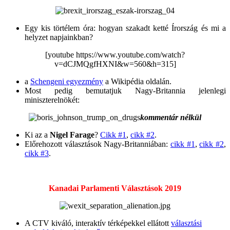
Egy kis törtélem óra: hogyan szakadt ketté Írország és mi a
helyzet napjainkban?
[youtube https://www.youtube.com/watch?
v=dCJMQgfHXNI&w=560&h=315]
a
Schengeni egyezmény
a Wikipédia oldalán.
Most pedig bemutatjuk Nagy-Britannia jelenlegi
miniszterelnökét:
kommentár nélkül
Ki az a
Nigel Farage
?
Cikk #1
,
cikk #2
.
Előrehozott választások Nagy-Britanniában:
cikk #1
,
cikk #2
,
cikk #3
.
Kanadai Parlamenti Választások 2019
A CTV kiváló, interaktív térképekkel ellátott
választási