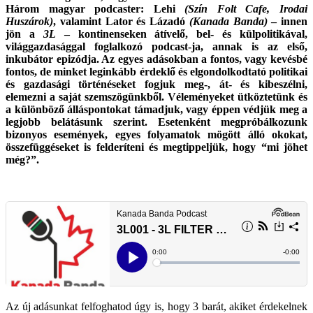
Három magyar podcaster: Lehi
(Szín Folt Cafe, Irodai
Huszárok)
, valamint Lator és Lázadó
(Kanada Banda)
– innen
jön a
3L
– kontinenseken átívelő, bel- és külpolitikával,
világgazdasággal foglalkozó podcast-ja, annak is az első,
inkubátor epizódja.
Az egyes adásokban a fontos, vagy kevésbé
fontos, de minket leginkább érdeklő és elgondolkodtató politikai
és gazdasági történéseket fogjuk meg-, át- és kibeszélni,
elemezni a saját szemszögünkből.
Véleményeket ütköztetünk és
a különböző álláspontokat támadjuk, vagy éppen védjük meg a
legjobb belátásunk szerint.
Esetenként megpróbálkozunk
bizonyos események, egyes folyamatok mögött álló okokat,
összefüggéseket is felderíteni és megtippeljük, hogy “mi jöhet
még?”.
Az új adásunkat felfoghatod úgy is, hogy 3 barát, akiket érdekelnek