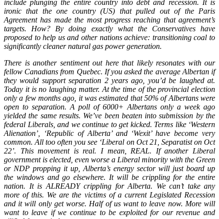
include plunging the entire country into debt and recession. It is
ironic that the one country (US) that pulled out of the Paris
Agreement has made the most progress reaching that agreement’s
targets. How? By doing exactly what the Conservatives have
proposed to help us and other nations achieve: transitioning coal to
significantly cleaner natural gas power generation.
There is another sentiment out here that likely resonates with our
fellow Canadians from Quebec. If you asked the average Albertan if
they would support separation 2 years ago, you’d be laughed at.
Today it is no laughing matter. At the time of the provincial election
only a few months ago, it was estimated that 50% of Albertans were
open to separation. A poll of 6000+ Albertans only a week ago
yielded the same results. We’ve been beaten into submission by the
federal Liberals, and we continue to get kicked. Terms like ‘Western
Alienation’, ‘Republic of Alberta’ and ‘Wexit’ have become very
common. All too often you see ‘Liberal on Oct 21, Separatist on Oct
22’. This movement is real. I mean, REAL. If another Liberal
government is elected, even worse a Liberal minority with the Green
or NDP propping it up, Alberta’s energy sector will just board up
the windows and go elsewhere. It will be crippling for the entire
nation. It is ALREADY crippling for Alberta. We can’t take any
more of this. We are the victims of a current Legislated Recession
and it will only get worse. Half of us want to leave now. More will
want to leave if we continue to be exploited for our revenue and