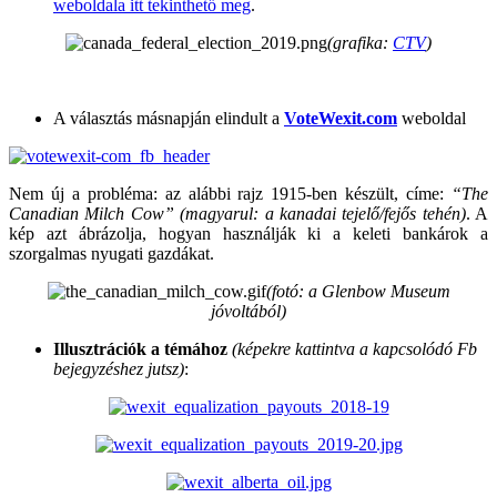
weboldala itt tekinthető meg
.
(grafika:
CTV
)
A választás másnapján elindult a
VoteWexit.com
weboldal
Nem új a probléma: az alábbi rajz 1915-ben készült, címe:
“The
Canadian Milch Cow” (magyarul: a kanadai tejelő/fejős tehén)
. A
kép azt ábrázolja, hogyan használják ki a keleti bankárok a
szorgalmas nyugati gazdákat.
(fotó: a
Glenbow Museum
jóvoltából)
Illusztrációk a témához
(képekre kattintva a kapcsolódó Fb
bejegyzéshez jutsz)
: