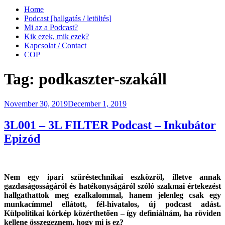
Home
Podcast [hallgatás / letöltés]
Mi az a Podcast?
Kik ezek, mik ezek?
Kapcsolat / Contact
COP
Tag:
podkaszter-szakáll
Posted
November 30, 2019
December 1, 2019
on
3L001 – 3L FILTER Podcast – Inkubátor
Epizód
Nem egy ipari szűréstechnikai eszközről, illetve annak
gazdaságosságáról és hatékonyságáról szóló szakmai értekezést
hallgathattok meg ezalkalommal, hanem j
elenleg csak egy
munkacímmel ellátott, fél-hivatalos, új podcast adást.
Külpolitikai kórkép közérthetően – így definiálnám, ha röviden
kellene összegeznem, hogy mi is ez?