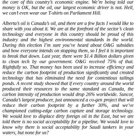
the core of this country’s economic engine. We’re being told our
money is OK, but the oil, our largest economic driver is not. Hell,
we can’t even wear our T-shirts on Parliament Hill.
Alberta’s oil is Canada’s oil, and there are a few facts I would like to
share with you about it. We are at the forefront of the sector’s clean
technology and everyone in this country should be proud of this
industry and the highest environmental standards in the world.
During this election I’m sure you’ve heard about O&G subsidies
and how everyone intends on stopping them, so I feel it is important
to break that down. Last year, there were $1.4 Billion dollars given
to clean tech by our government. O&G received 75% of that.
Rightfully so. That money has been used to increase efficiency and
reduce the carbon footprint of production significantly and created
technology that has eliminated the need for contentious tailings
ponds. A recent study showed that if every country around the world
produced their resources to the same standard as Canada, the
carbon intensity of production would drop 26% worldwide. Suncor,
Canada’s largest producer, just announced a co-gen project that will
reduce their carbon footprint by a further 30%, and we’ve
championed cutting-edge carbon capture and storage technology.
We would love to displace dirty foreign oil in the East, but we are
told there is no social acceptability for a pipeline. We would love to
know why there is social acceptability for Saudi tankers in your
waters, but none for us?