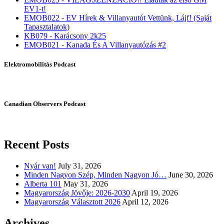
EV1-t!
EMOB022 - EV Hírek & Villanyautót Vettünk, Lájf! (Saját
Tapasztalatok)
KB079 - Karácsony 2k25
EMOB021 - Kanada És A Villanyautózás #2
Elektromobilitás Podcast
Canadian Observers Podcast
Recent Posts
Nyár van!
July 31, 2026
Minden Nagyon Szép, Minden Nagyon Jó…
June 30, 2026
Alberta 101
May 31, 2026
Magyarország Jövője: 2026-2030
April 19, 2026
Magyarország Választott 2026
April 12, 2026
Archives