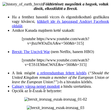
Földtörténet: megnőttek a hegyek, voltak
dínók, elkezdődött a Brexit.
Ha a fentihez hasonló vicces és elgondolkodtató grafikákra
vagy kíváncsi,
klikkelj ide és lapozgasd Andrzej Facebook
oldalát
.
Amikor Kanada majdnem ketté szakadt:
[youtube https://www.youtube.com/watch?
v=jbzzWlOuDzA&w=560&h=315]
Brexit: The Uncivil War
(nem Netflix, hanem HBO)
[youtube https://www.youtube.com/watch?
v=E5S1EMmCWAE&w=560&h=315]
A link mögött
a referendumban feltett kérdés
(
“Should the
United Kingdom remain a member of the European Union or
leave the European Union?”
) és a hivatalos körítés.
Calgary városa nemet mondott
a hindu szertartásra.
Opciók az Ír-Észak-Ír helyzetre: