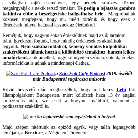
a világban zajló események, egy pénteki sörözés közben
megtárgyalják a nekik tetsző témákat.
Te pedig a lejátszás gombra
kattintva ebbe a beszélgetésbe hallgathatsz bele
. Megpróbáljuk
közösen megfejteni, hogy mi, miért történik és hogy ezek a
történések milyen hatással lesznek az életünkre?
Reméljük, hogy nagyon sokan érdeklődnek majd az új tartalom
iránt. Igyekezni fogunk, hogy mindig érdekesek és aktuálisak
legyünk.
Nem szakmai oldalról, kemény vonalas külpolitikai
szakértőként állunk hozzá a különböző témákhoz, hanem lelkes
amatőrként
, akik amellett, hogy könnyedén szórakoztatnak, értékes
információkat is adnak a mindennapi élethez.
a
Szín Folt Cafe Podcast
2019. őszétől
már Budapestről sugározza műsorát
Rövid bevezető után megbeszéltük, hogy mit keres
Lehi
brit
állampolgárként Budapesten, miért költöztek haza 13 év angliai
tartózkodás után, szó esett a hogyan továbbről, valamint a
podkaszter-szakállról is.
a legkevésbé sem egyértelmű a helyzet
Majd szépen rátértünk az epizód egyik, vagy talán legnagyobb
témájára, a
Brexit
-re, a Végtelen Történetre.