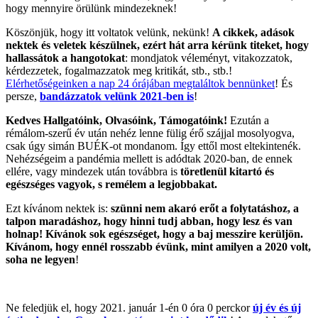
hogy mennyire örülünk mindezeknek!
Köszönjük, hogy itt voltatok velünk, nekünk!
A cikkek, adások
nektek és veletek készülnek, ezért hát arra kérünk titeket, hogy
hallassátok a hangotokat
: mondjatok véleményt, vitakozzatok,
kérdezzetek, fogalmazzatok meg kritikát, stb., stb.!
Elérhetőségeinken a nap 24 órájában megtaláltok bennünket
! És
persze,
bandázzatok velünk 2021-ben is
!
Kedves Hallgatóink, Olvasóink, Támogatóink!
Ezután a
rémálom-szerű év után nehéz lenne fülig érő szájjal mosolyogva,
csak úgy simán BUÉK-ot mondanom. Így ettől most eltekintenék.
Nehézségeim a pandémia mellett is adódtak 2020-ban, de ennek
ellére, vagy mindezek után továbbra is
töretlenül kitartó és
egészséges vagyok, s remélem a legjobbakat.
Ezt kívánom nektek is:
szünni nem akaró erőt a folytatáshoz, a
talpon maradáshoz, hogy hinni tudj abban, hogy lesz és van
holnap! Kívánok sok egészséget, hogy a baj messzire kerüljön.
Kívánom, hogy ennél rosszabb évünk, mint amilyen a 2020 volt,
soha ne legyen
!
Ne feledjük el, hogy 2021. január 1-én 0 óra 0 perckor
új év és új