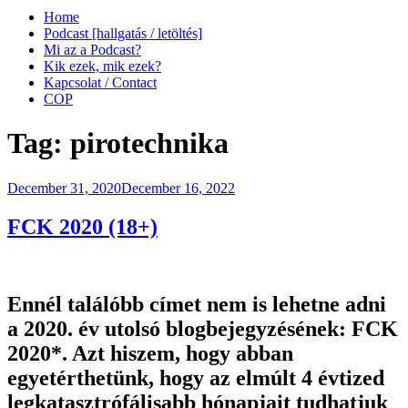
Home
Podcast [hallgatás / letöltés]
Mi az a Podcast?
Kik ezek, mik ezek?
Kapcsolat / Contact
COP
Tag:
pirotechnika
Posted
December 31, 2020
December 16, 2022
on
FCK 2020 (18+)
Ennél találóbb címet nem is lehetne adni
a 2020. év utolsó blogbejegyzésének: FCK
2020*. Azt hiszem, hogy abban
egyetérthetünk, hogy az elmúlt 4 évtized
legkatasztrófálisabb hónapjait tudhatjuk