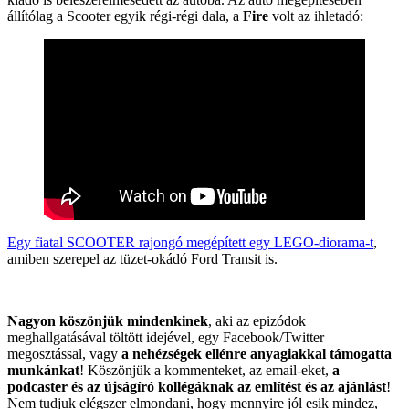
állítólag a Scooter egyik régi-régi dala, a
Fire
volt az ihletadó:
Egy fiatal SCOOTER rajongó megépített egy LEGO-diorama-t
,
amiben szerepel az tüzet-okádó Ford Transit is.
Nagyon köszönjük mindenkinek
, aki az epizódok
meghallgatásával töltött idejével, egy Facebook/Twitter
megosztással, vagy
a nehézségek ellénre anyagiakkal támogatta
munkánkat
! Köszönjük a kommenteket, az email-eket,
a
podcaster és az újságíró kollégáknak az említést és az ajánlást
!
Nem tudjuk elégszer elmondani, hogy mennyire jól esik mindez,