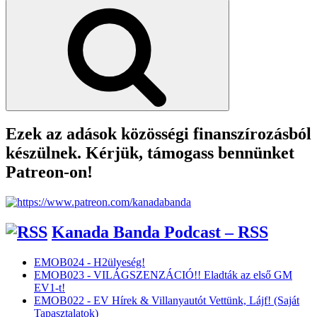
for:
Search
Ezek az adások közösségi finanszírozásból
készülnek. Kérjük, támogass bennünket
Patreon-on!
Kanada Banda Podcast – RSS
EMOB024 - H2ülyeség!
EMOB023 - VILÁGSZENZÁCIÓ!! Eladták az első GM
EV1-t!
EMOB022 - EV Hírek & Villanyautót Vettünk, Lájf! (Saját
Tapasztalatok)