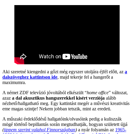
Aki szeretné kiengedni a gőzt még egyszer utoljára éjfél előtt, az
a
dalszöveghez kattintson ide
, majd tekerje fel a hangerőt a
maximumra.
A német ZDF televízió jóvoltából elkészült “
home office
” változat,
azaz
a dal akusztikus hangszerekkel kisért verziója
alább
nézhető/hallgatható meg. Egy kattintást megér a művészi kreativitás
eme magas szintje! Nekem jobban tetszik, mint az eredeti.
A műszaki érdeklődésű hallgatóink/olvasóink pedig a kuliszzák
mögé történő bepillantás során megtudhatják, hogyan született újjá
(
tippem szerint valahol Finnországban
)
a nyár folyamán az
1965-