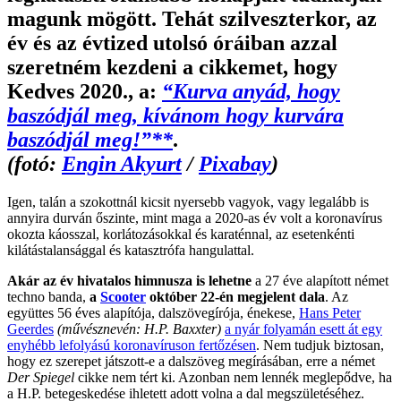
magunk mögött. Tehát szilveszterkor, az
év és az évtized utolsó óráiban azzal
szeretném kezdeni a cikkemet, hogy
Kedves 2020., a:
“Kurva anyád, hogy
baszódjál meg, kívánom hogy kurvára
baszódjál meg!”**
.
(fotó:
Engin Akyurt
/
Pixabay
)
Igen, talán a szokottnál kicsit nyersebb vagyok, vagy legalább is
annyira durván őszinte, mint maga a 2020-as év volt a koronavírus
okozta káosszal, korlátozásokkal és karaténnal, az esetenkénti
kilátástalansággal és katasztrófa hangulattal.
Akár az év hivatalos himnusza is lehetne
a 27 éve alapított német
techno banda,
a
Scooter
október 22-én megjelent dala
. Az
együttes 56 éves alapítója, dalszövegírója, énekese,
Hans Peter
Geerdes
(művésznevén: H.P. Baxxter)
a nyár folyamán esett át egy
enyhébb lefolyású koronavíruson fertőzésen
. Nem tudjuk biztosan,
hogy ez szerepet játszott-e a dalszöveg megírásában, erre a német
Der Spiegel
cikke nem tért ki. Azonban nem lennék meglepődve, ha
a H.P. betegeskedése ihletett adott volna a dal megszületéséhez.