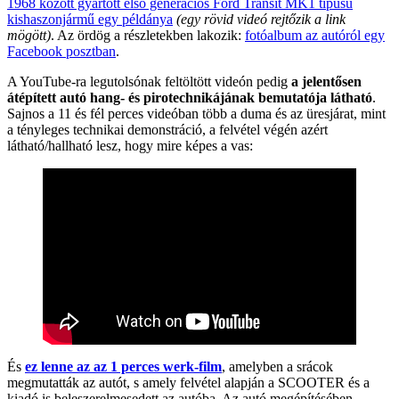
1968 között gyártott első generációs Ford Transit MK1 típusú
kishaszonjármű egy példánya
(egy rövid videó rejtőzik a link
mögött)
. Az ördög a részletekben lakozik:
fotóalbum az autóról egy
Facebook posztban
.
A YouTube-ra legutolsónak feltöltött videón pedig
a jelentősen
átépített autó hang- és pirotechnikájának bemutatója látható
.
Sajnos a 11 és fél perces videóban több a duma és az üresjárat, mint
a tényleges technikai demonstráció, a felvétel végén azért
látható/hallható lesz, hogy mire képes a vas:
És
ez lenne az az 1 perces werk-film
, amelyben a srácok
megmutatták az autót, s amely felvétel alapján a SCOOTER és a
kiadó is beleszerelmesedett az autóba. Az autó megépítésében