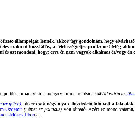
fizető állampolgár lennék, akkor úgy gondolnám, hogy elvárható
teles szakmai hozzáállás, a felelősségteljes profizmus! Még ak
ni és azt mondani, hogy: erre én nem vagyok alkalmas és/vagy én 
.
(illusztráció:
tibu
corruption)
, akkor
csak négy olyan illusztráció/fotó volt a találato
m Özdemir
(német ex-politikus)
volt látható. Azért ez mond valamit
ánosi-Mózes Tibor
nak.
.