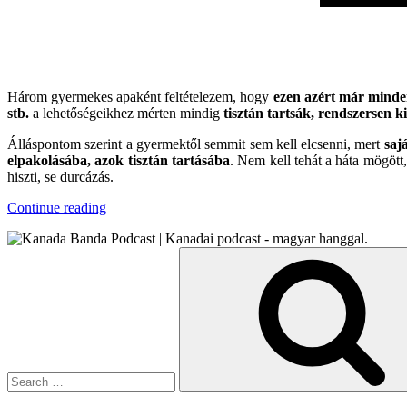
Három gyermekes apaként feltételezem, hogy
ezen azért már minden
stb.
a lehetőségeikhez mérten mindig
tisztán tartsák, rendszersen 
Álláspontom szerint a gyermektől semmit sem kell elcsenni, mert
saj
elpakolásába, azok tisztán tartásába
. Nem kell tehát a háta mögött
hiszti, se durcázás.
“Nyunyológia*”
Continue reading
Search
for: