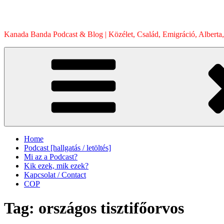
Skip
to
content
Kanada Banda Podcast & Blog | Közélet, Család, Emigráció, Alberta,
Home
Podcast [hallgatás / letöltés]
Mi az a Podcast?
Kik ezek, mik ezek?
Kapcsolat / Contact
COP
Tag:
országos tisztifőorvos