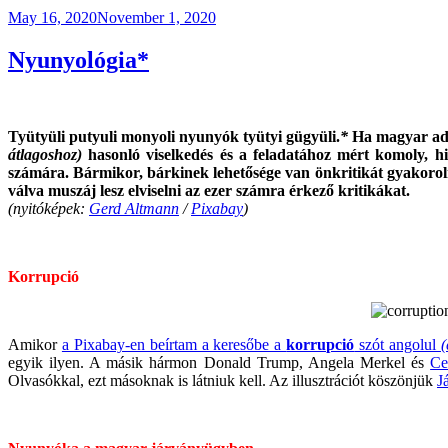
Posted
May 16, 2020
November 1, 2020
on
Nyunyológia*
Tyütyüli putyuli monyoli nyunyók tyütyi gügyüli.
*
Ha magyar adó
átlagoshoz)
hasonló viselkedés és a feladatához mért komoly, hi
számára. Bármikor, bárkinek lehetősége van önkritikát gyakorol
válva muszáj lesz elviselni az ezer számra érkező kritikákat.
(nyitóképek:
Gerd Altmann
/
Pixabay
)
Korrupció
Amikor
a Pixabay-en beírtam a keresőbe a
korrupció
szót angolul
(
egyik ilyen. A másik hármon Donald Trump, Angela Merkel és
Ce
Olvasókkal, ezt másoknak is látniuk kell. Az illusztrációt köszönjük
J