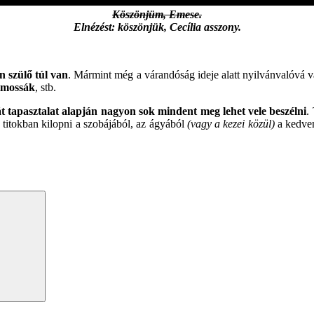
Köszönjüm, Emese.
Elnézést: köszönjük, Cecília asszony.
.
 szülő túl van
. Mármint még a várandóság ideje alatt nyilvánvalóvá 
kimossák
, stb.
át tapasztalat alapján nagyon sok mindent meg lehet vele beszélni
.
, titokban kilopni a szobájából, az ágyából
(vagy a kezei közül)
a kedvenc
Search