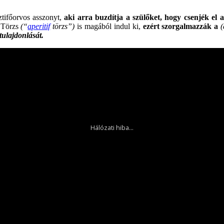
ztifőorvos asszonyt,
aki arra buzdítja a szülőket, hogy csenjék el 
v Törzs
(“
aperitif
törzs”)
is magából indul ki,
ezért szorgalmazzák a
(
tulajdonlását.