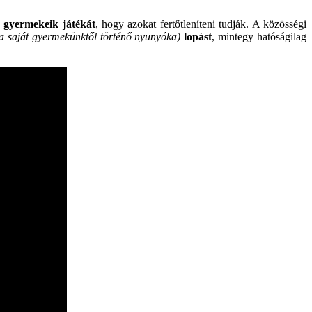
a gyermekeik játékát
, hogy azokat fertőtleníteni tudják. A közösségi
a saját gyermekünktől történő nyunyóka)
lopást
, mintegy hatóságilag