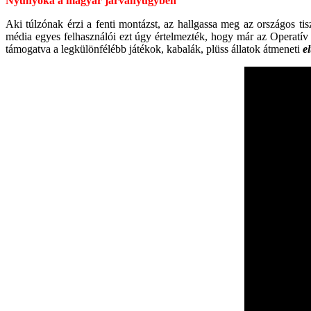
Nyunyóka a magyar járványügyben
Aki túlzónak érzi a fenti montázst, az hallgassa meg az országos tis
média egyes felhasználói ezt úgy értelmezték, hogy már az Operatí
támogatva a legkülönfélébb játékok, kabalák, plüss állatok átmeneti
el