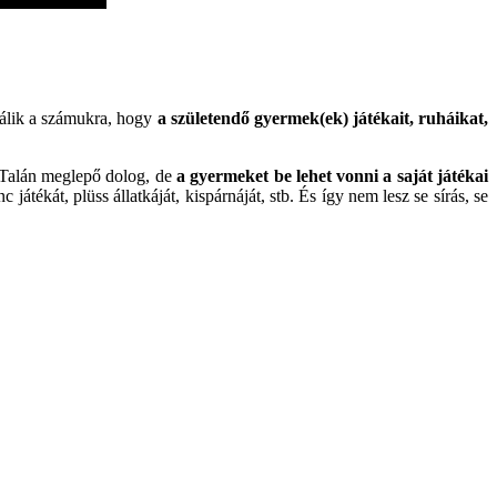
válik a számukra, hogy
a születendő gyermek(ek) játékait, ruháikat,
 Talán meglepő dolog, de
a gyermeket be lehet vonni a saját játékai
 játékát, plüss állatkáját, kispárnáját, stb. És így nem lesz se sírás, se