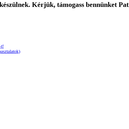
 készülnek. Kérjük, támogass bennünket Pa
t!
asztalatok)