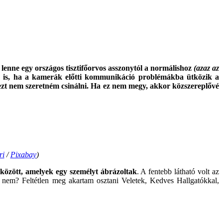
 lenne
egy országos tisztifőorvos
asszonytól a
normálishoz
(azaz az
kor is, ha a kamerák előtti kommunikáció problémákba ütközik a
ezt nem szeretném csinálni. Ha ez nem megy, akkor közszereplővé
ri
/
Pixabay
)
k között, amelyek egy személyt ábrázoltak
. A fentebb látható volt az
, nem? Feltétlen meg akartam osztani Veletek, Kedves Hallgatókkal,