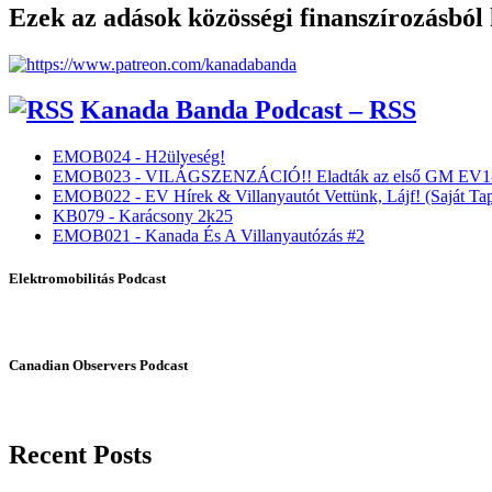
Ezek az adások közösségi finanszírozásból
Kanada Banda Podcast – RSS
EMOB024 - H2ülyeség!
EMOB023 - VILÁGSZENZÁCIÓ!! Eladták az első GM EV1-
EMOB022 - EV Hírek & Villanyautót Vettünk, Lájf! (Saját Tap
KB079 - Karácsony 2k25
EMOB021 - Kanada És A Villanyautózás #2
Elektromobilitás Podcast
Canadian Observers Podcast
Recent Posts