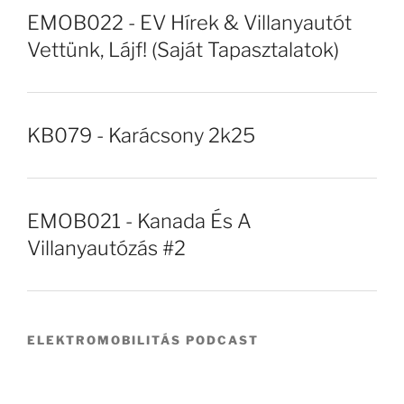
EMOB022 - EV Hírek & Villanyautót
Vettünk, Lájf! (Saját Tapasztalatok)
KB079 - Karácsony 2k25
EMOB021 - Kanada És A
Villanyautózás #2
ELEKTROMOBILITÁS PODCAST