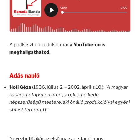
A podkaszt epizódokat már
a YouTube-on is
meghallgathatod
.
Adás napló
Hofi Géza
(1936. július 2. – 2002. április 10.):
“A magyar
kabaréműfaj külön úton járó, kiemelkedő
népszerűségű mestere, aki önálló produkcióival egyéni
stílust teremtett.”
Nevezhető akár az első magyar stand-upos