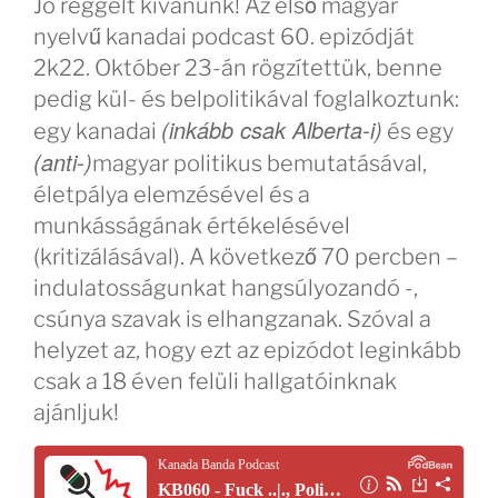
Jó reggelt kívánunk! Az első magyar
nyelvű kanadai podcast 60. epizódját
2k22. Október 23-án rögzítettük, benne
pedig kül- és belpolitikával foglalkoztunk:
(inkább csak Alberta-i)
egy kanadai
és egy
(anti-)
magyar politikus bemutatásával,
életpálya elemzésével és a
munkásságának értékelésével
(kritizálásával). A következő 70 percben –
indulatosságunkat hangsúlyozandó -,
csúnya szavak is elhangzanak. Szóval a
helyzet az, hogy ezt az epizódot leginkább
csak a 18 éven felüli hallgatóinknak
ajánljuk!