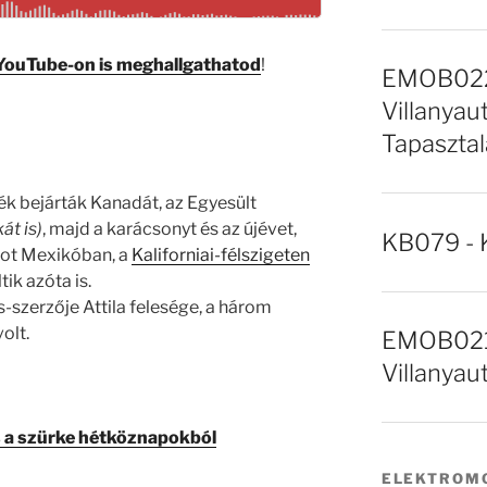
YouTube-on is meghallgathatod
!
EMOB022 
Villanyaut
Tapasztal
áék bejárták Kanadát, az Egyesült
át is)
, majd a karácsonyt és az újévet,
KB079 - 
kot Mexikóban, a
Kaliforniai-félszigeten
tik azóta is.
-szerzője Attila felesége, a három
olt.
EMOB021 
Villanyau
s a szürke hétköznapokból
ELEKTROMO