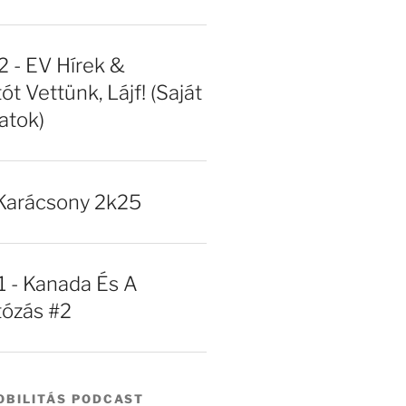
- EV Hírek &
ót Vettünk, Lájf! (Saját
atok)
Karácsony 2k25
- Kanada És A
tózás #2
BILITÁS PODCAST