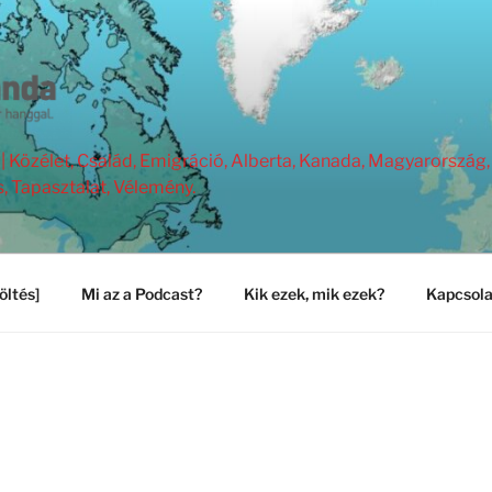
Közélet, Család, Emigráció, Alberta, Kanada, Magyarország, 
s, Tapasztalat, Vélemény.
öltés]
Mi az a Podcast?
Kik ezek, mik ezek?
Kapcsola