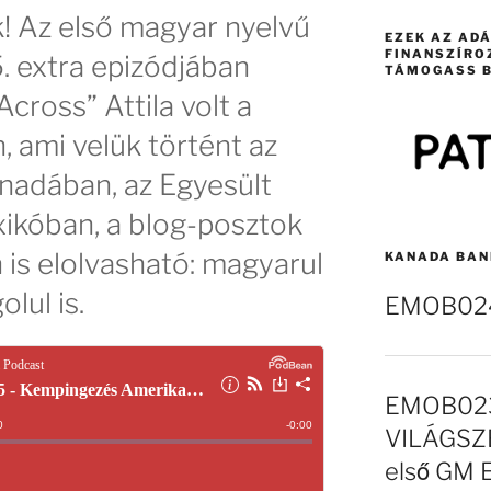
k! Az első magyar nyelvű
EZEK AZ AD
FINANSZÍRO
. extra epizódjában
TÁMOGASS B
cross” Attila volt a
 ami velük történt az
anadában, az Egyesült
ikóban, a blog-posztok
is elolvasható: magyarul
KANADA BAN
lul is.
EMOB024 
EMOB023
VILÁGSZE
első GM 