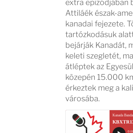
extra epizódjában 
Attiláék észak-ame
kanadai fejezete. T
tartózkodásuk alatt
bejárják Kanadát, 
keleti szegletét, ma
átléptek az Egyes
közepén 15.000 km
érkeztek meg a kali
városába.