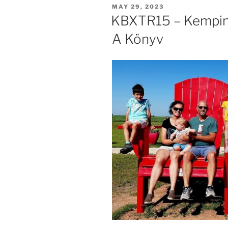
POSTED
MAY 29, 2023
ON
KBXTR15 – Kempin
A Könyv