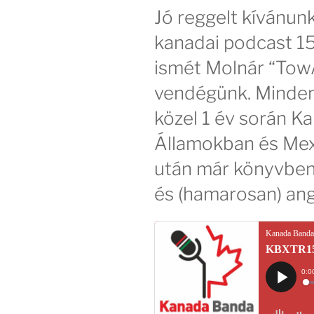
Jó reggelt kívánun
kanadai podcast 15
ismét Molnár “TowA
vendégünk. Minden,
közel 1 év során K
Államokban és Mex
után már könyvben 
és (hamarosan) ango