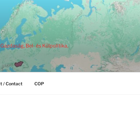
Gazdaság, Bel- és Külpolitika,
t / Contact
COP