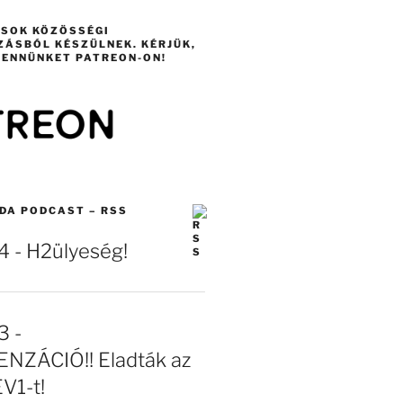
ÁSOK KÖZÖSSÉGI
ZÁSBÓL KÉSZÜLNEK. KÉRJÜK,
ENNÜNKET PATREON-ON!
DA PODCAST – RSS
- H2ülyeség!
 -
NZÁCIÓ!! Eladták az
EV1-t!