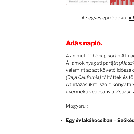
Az egyes epizódokat
a 
Adás napló.
Az elmúlt 11 hónap során Attil
Államok nyugati partját
(Alaszk
valamint az azt követő idősza
(Baja California)
töltötték és töl
Az utazásukról szóló könyv társ
gyermekük édesanyja, Zsuzsa v
Magyarul:
Egy év lakókocsiban – Szöké