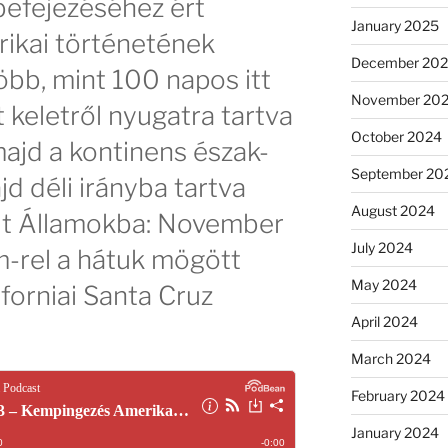
befejezéséhez ért
January 2025
rikai történetének
December 20
öbb, mint 100 napos itt
November 20
 keletről nyugatra tartva
October 2024
majd a kontinens észak-
September 20
jd déli irányba tartva
August 2024
ült Államokba: November
July 2024
-rel a hátuk mögött
May 2024
forniai Santa Cruz
April 2024
March 2024
February 2024
January 2024