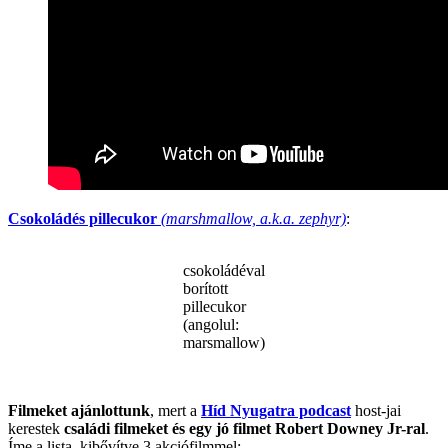
Csokoládés pillecukor
(marshmallow, a.k.a. zephyr)
:
csokoládéval
borított
pillecukor
(angolul:
marsmallow)
.
Filmeket ajánlottunk
, mert a
Híd Nyugatra podcast
host-jai
kerestek
családi filmeket és egy jó filmet Robert Downey Jr-ral
.
Íme a lista, kibővítve 3 akciófilmmel: