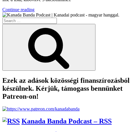
“KB041
Continue reading
–
Search
Kanadai
for:
Migráncsok”
Search
Ezek az adások közösségi finanszírozásból
készülnek. Kérjük, támogass bennünket
Patreon-on!
Kanada Banda Podcast – RSS