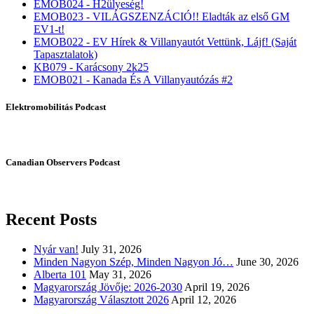
EMOB024 - H2ülyeség!
EMOB023 - VILÁGSZENZÁCIÓ!! Eladták az első GM
EV1-t!
EMOB022 - EV Hírek & Villanyautót Vettünk, Lájf! (Saját
Tapasztalatok)
KB079 - Karácsony 2k25
EMOB021 - Kanada És A Villanyautózás #2
Elektromobilitás Podcast
Canadian Observers Podcast
Recent Posts
Nyár van!
July 31, 2026
Minden Nagyon Szép, Minden Nagyon Jó…
June 30, 2026
Alberta 101
May 31, 2026
Magyarország Jövője: 2026-2030
April 19, 2026
Magyarország Választott 2026
April 12, 2026