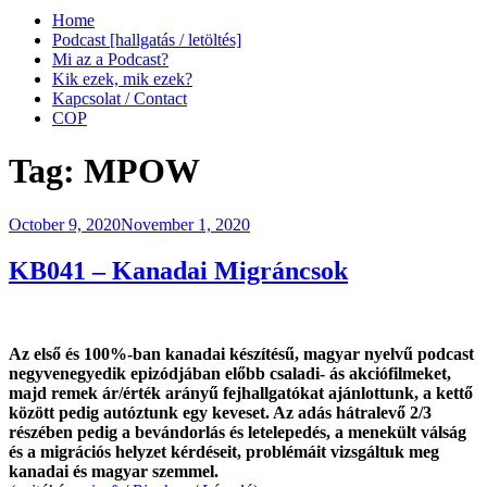
Home
Podcast [hallgatás / letöltés]
Mi az a Podcast?
Kik ezek, mik ezek?
Kapcsolat / Contact
COP
Tag:
MPOW
Posted
October 9, 2020
November 1, 2020
on
KB041 – Kanadai Migráncsok
Az első és 100%-ban kanadai készítésű, magyar nyelvű podcast
negyvenegyedik epizódjában előbb csaladi- ás akciófilmeket,
majd remek ár/érték arányű fejhallgatókat ajánlottunk, a kettő
között pedig autóztunk egy keveset. Az adás hátralevő 2/3
részében pedig a bevándorlás és letelepedés, a menekült válság
és a migrációs helyzet kérdéseit, problémáit vizsgáltuk meg
kanadai és magyar szemmel.