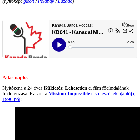
(nyitókép:
gisoft
/
Pixabay
/
Lázadó
)
.
.
Adás napló.
Nyitózene a 24 éves
Küldetés: Lehetetlen
c. film főcímdalának
feldolgozása. Ez volt a
Mission: Impossible
első részének ajánlója,
1996-ból
: