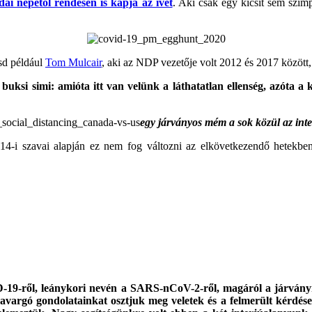
dai népétől rendesen is kapja az ívet
. Aki csak egy kicsit sem szimp
ásd például
Tom Mulcair
, aki az NDP vezetője volt 2012 és 2017 között
buksi simi: amióta itt van velünk a láthatatlan ellenség, azóta a 
egy járványos mém a sok közül az inte
s 14-i szavai alapján ez nem fog változni az elkövetkezendő hetekb
9-ről, leánykori nevén a SARS-nCoV-2-ről, magáról a járványról,
avargó gondolatainkat osztjuk meg veletek és a felmerült kérdé