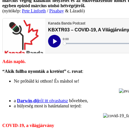
március végéig kialakult helyzetet és az elkövetkezendő időket
egyben epizód március utolsó hétvégéjéről.
(nyitókép:
Pete Linforth
/
Pixabay
& Lázadó)
Adás napló.
“Akik fullba nyomták a kretént” c. rovat
:
Ne próbáld ki otthon! És máshol se!
a
Darwin-díj
ról itt olvashatsz
bővebben,
a hülyeség most is határtalanul terjed:
COVID-19, a világjárvány