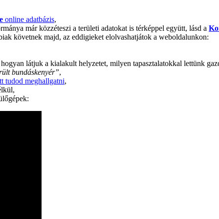
e
online adatbázis
,
a már közzéteszi a területi adatokat is térképpel együtt, lásd a
Ko
biak követnek majd, az eddigieket elolvashatjátok a weboldalunkon:
ogyan látjuk a kialakult helyzetet, milyen tapasztalatokkal lettünk g
rült bundáskenyér”
,
itt tudod meghallgatni
,
lkül,
ülőgépek: