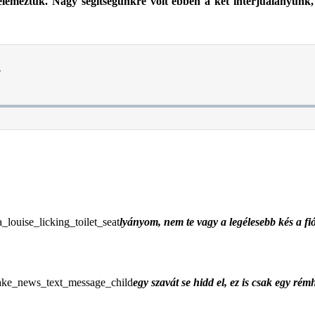
 elemeztük. Nagy segítségünkre volt ebben a két interjúalanyunk
lyányom, nem te vagy a legélesebb kés a f
egy szavát se hidd el, ez is csak egy rém