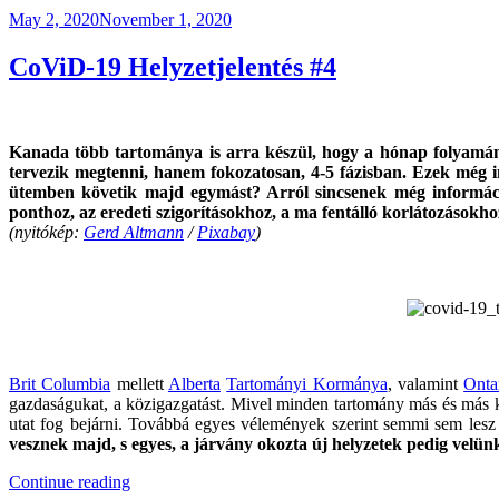
Posted
May 2, 2020
November 1, 2020
on
CoViD-19 Helyzetjelentés #4
Kanada több tartománya is arra készül, hogy a hónap folyamán
tervezik megtenni, hanem fokozatosan, 4-5 fázisban. Ezek még in
ütemben követik majd egymást? Arról sincsenek még információ
ponthoz, az eredeti szigorításokhoz, a ma fentálló korlátozásokh
(nyitókép:
Gerd Altmann
/
Pixabay
)
Brit Columbia
mellett
Alberta
Tartományi Kormánya
, valamint
Onta
gazdaságukat, a közigazgatást. Mivel minden tartomány más és más kor
utat fog bejárni. Továbbá egyes vélemények szerint semmi sem lesz 
vesznek majd, s egyes, a járvány okozta új helyzetek pedig velün
“CoViD-
Continue reading