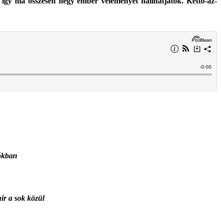
, így ma összesen négy ember véleményét hallhatjátok. Kettő-az-
iókban
hír a sok közül