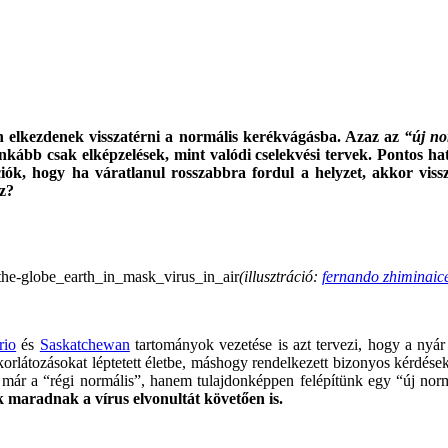
 elkezdenek visszatérni a normális kerékvágásba. Azaz az
“új no
kább csak elképzelések, mint valódi cselekvési tervek. Pontos ha
k, hogy ha váratlanul rosszabbra fordul a helyzet, akkor vissza
oz?
.
(illusztráció:
fernando zhiminaic
.
rio
és
Saskatchewan
tartományok vezetése is azt tervezi, hogy a nyá
látozásokat léptetett életbe, máshogy rendelkezett bizonyos kérdésekb
már a “régi normális”, hanem tulajdonképpen felépítünk egy “új norm
k maradnak a vírus elvonultát követően is.