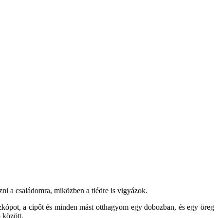
zni a családomra, miközben a tiédre is vigyázok.
zkópot, a cipőt és minden mást otthagyom egy dobozban, és egy öreg
 között.