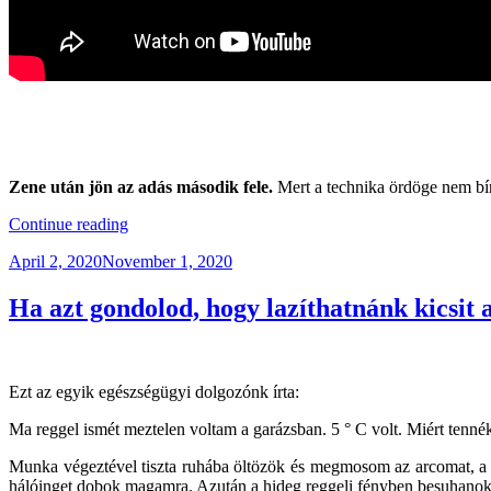
Zene után jön az adás második fele.
Mert a technika ördöge nem bí
“KBXTR03
Continue reading
–
Posted
April 2, 2020
November 1, 2020
COVID-
on
19,
A
Ha azt gondolod, hogy lazíthatnánk kicsit 
Világjárvány”
Ezt az egyik egészségügyi dolgozónk írta:
Ma reggel ismét meztelen voltam a garázsban. 5 ° C volt. Miért tenné
Munka végeztével tiszta ruhába öltözök és megmosom az arcomat, a 
hálóinget dobok magamra. Azután a hideg reggeli fényben besuhanok 