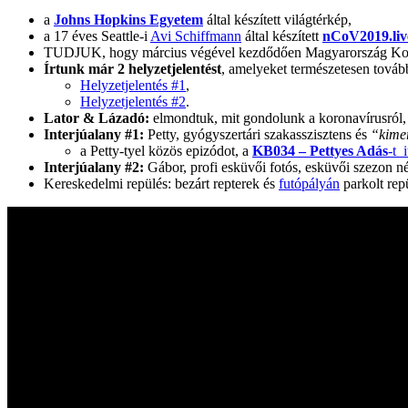
a
Johns Hopkins Egyetem
által készített világtérkép,
a 17 éves Seattle-i
Avi Schiffmann
által készített
nCoV2019.liv
TUDJUK, hogy március végével kezdődően Magyarország Kormány
Írtunk már 2 helyzetjelentést
, amelyeket természetesen továb
Helyzetjelentés #1
,
Helyzetjelentés #2
.
Lator & Lázadó:
elmondtuk, mit gondolunk a koronavírusról, h
Interjúalany #1:
Petty, gyógyszertári szakasszisztens és
“kime
a Petty-tyel közös epizódot, a
KB034 – Pettyes Adás
-t 
Interjúalany #2:
Gábor, profi esküvői fotós, esküvői szezon né
Kereskedelmi repülés: bezárt repterek és
futópályán
parkolt rep