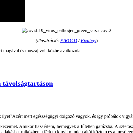
(illusztráció:
PIRO4D
/
Pixabay
)
rt magával és muszáj volt közbe avatkoznia…
a távolságtartáson
k ilyet?Azért mert egészségügyi dolgozó vagyok, és így próbálok vigyá
kezeimet. Amikor hazaértem, bemegyek a fűtetlen garázsba. A sztetos
a lakásba, miközben a férjem kinyit minden ajtót köztem és a mosógép