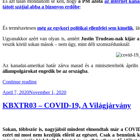
És azt talán mondanom se kell, hogy
a PM azóta
az internet kana
tátott szájjal abba a bizonyos erdőbe
:
És természetesen
még az egykori politikai ellenfelei sem kímélik
, l
Ugyanakkor azért van olyan is, amiért
Justin Trudeau-nak kijár a 
veszik körül sokan mások – nem úgy, mint déli szomszédunknál:
Az kanadai-amerikai határ zárva marad és a miniszterelnök áprili
állampolgárokat engedik be az országba
.
“CoViD-
Continue reading
19
Posted
April 7, 2020
November 1, 2020
Helyzetjelentés
on
#3”
KBXTR03 – COVID-19, A Világjárvány
Sokan, többször is, nagyjából mindent elmondtak már a COVID-1
ezért mi most nem kezdjük előröl az egészet. Csak a bennünk k