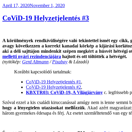
19
Posted
April 17, 2020
November 1, 2020
Helyzetjelentés
on
#4”
CoViD-19 Helyzetjelentés #3
A körülmények rendkívüliségére való tekintettel ismét egy cikk, 
avagy következzen a korrekt kanadai körkép a kijárási korlá
aki a déli sajttájon mindenkit szépen megkért a húsvét hétvégi
melletti nyári rezindenciájára
hajtott és ott töltötték a hétvégét.
(nyitókép:
Gerd Altmann
/
Pixabay
& Lázadó)
Korábbi kapcsolódó tartalmak:
CoViD-19 Helyzetjelentés #1
,
CoViD-19 Helyzetjelentés #2
,
KBXTR03: CoViD-19, A Világjárvány
c. legfrissebb 
Szóval ezzel a kis családi kiruccanással amúgy nem is lenne semmi 
hogy a lényegtelen utazásokat mellőzzük
. Akad azért magyarázat
három gyermekes édesapa és férj.
Az esetet szemléltetendő van egy té