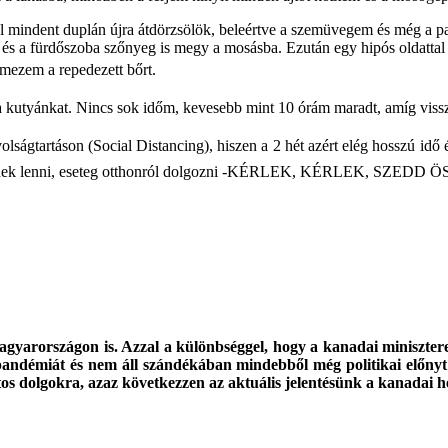
 mindent duplán újra átdörzsölök, beleértve a szemüvegem és még a p
m és a fürdőszoba szőnyeg is megy a mosásba. Ezután egy hipós oldattal
ezem a repedezett bőrt.
 kutyánkat. Nincs sok időm, kevesebb mint 10 órám maradt, amíg viss
ávolságtartáson (Social Distancing), hiszen a 2 hét azért elég hosszú idő 
élkülinek lenni, eseteg otthonról dolgozni -KÉRLEK, KÉRLEK, SZE
gyarországon is. Azzal a különbséggel, hogy a kanadai miniszte
 pandémiát és nem áll szándékában mindebből még politikai előnyt i
os dolgokra, azaz következzen az aktuális jelentésünk a kanadai he