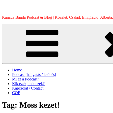
Skip
to
content
Kanada Banda Podcast & Blog | Közélet, Család, Emigráció, Alberta,
Home
Podcast [hallgatás / letöltés]
Mi az a Podcast?
Kik ezek, mik ezek?
Kapcsolat / Contact
COP
Tag:
Moss kezet!