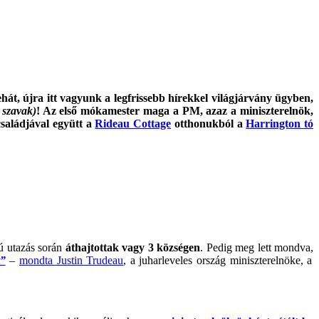
hát, újra itt vagyunk a legfrissebb hírekkel világjárvány ügyben,
 szavak)
! Az első mókamester maga a PM, azaz a miniszterelnök,
saládjával együtt a
Rideau Cottage
otthonukból a
Harrington tó
ú utazás során
áthajtottak vagy 3 községen
. Pedig meg lett mondva,
t”
–
mondta Justin Trudeau
, a juharleveles ország miniszterelnöke, a