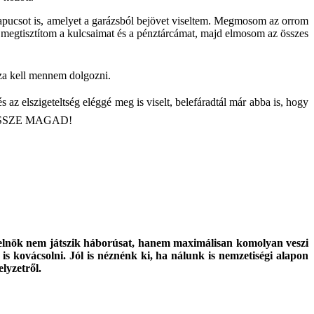
apucsot is, amelyet a garázsból bejövet viseltem. Megmosom az orrom
 megtisztítom a kulcsaimat és a pénztárcámat, majd elmosom az összes
za kell mennem dolgozni.
és az elszigeteltség eléggé meg is viselt, belefáradtál már abba is, hogy
DD ÖSSZE MAGAD!
relnök nem játszik háborúsat, hanem maximálisan komolyan veszi
s kovácsolni. Jól is néznénk ki, ha nálunk is nemzetiségi alapon
lyzetről.