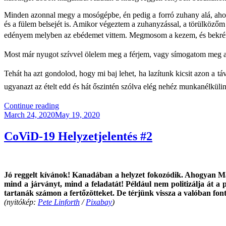
Minden azonnal megy a mosógépbe, én pedig a forró zuhany alá, ahol
és a fülem belsejét is. Amikor végeztem a zuhanyzással, a törülköző
edényem melyben az ebédemet vittem.
Megmosom a kezem, és bekrém
Most már nyugot szívvel ölelem meg a férjem, vagy símogatom meg a
Tehát ha azt gondolod, hogy
mi baj lehet, ha lazítunk kicsit azon a t
ugyanazt az ételt edd és hát őszintén szólva elég nehéz munkan
“Ha
Continue reading
Posted
azt
March 24, 2020
May 19, 2020
on
gondolod,
hogy
CoViD-19 Helyzetjelentés #2
lazíthatnánk
kicsit
a
távolságtartáson”
Jó reggelt kívánok! Kanadában a helyzet fokozódik. Ahogyan Ma
mind a járványt, mind a feladatát! Például nem politizálja át a
tartanák számon a fertőzötteket. De térjünk vissza a valóban font
(nyitókép:
Pete Linforth
/
Pixabay
)