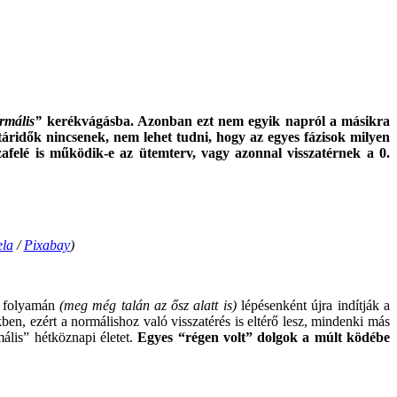
rmális”
kerékvágásba. Azonban ezt nem egyik napról a másikra
táridők nincsenek, nem lehet tudni, hogy az egyes fázisok milyen
felé is működik-e az ütemterv, vagy azonnal visszatérnek a 0.
ela
/
Pixabay
)
r folyamán
(meg még talán az ősz alatt is)
lépésenként újra indítják a
en, ezért a normálishoz való visszatérés is eltérő lesz, mindenki más
ális” hétköznapi életet.
E
gyes “régen volt” dolgok a múlt ködébe