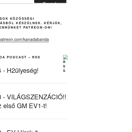
Search
ÁSOK KÖZÖSSÉGI
ÁSBÓL KÉSZÜLNEK. KÉRJÜK,
ENNÜNKET PATREON-ON!
DA PODCAST – RSS
- H2ülyeség!
- VILÁGSZENZÁCIÓ!!
z első GM EV1-t!