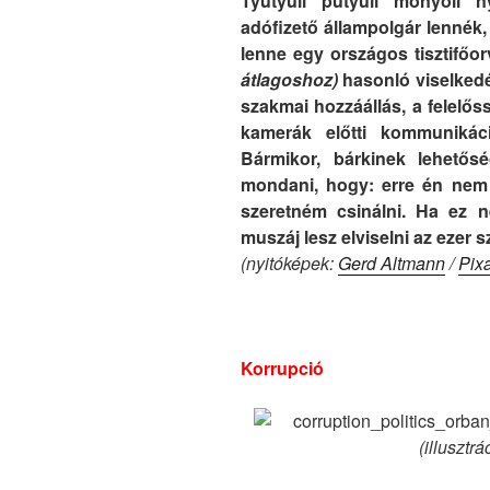
Tyütyüli putyuli monyoli n
adófizető állampolgár lennék
lenne
egy országos tisztifőo
átlagoshoz)
hasonló viselkedé
szakmai hozzáállás, a felelős
kamerák előtti kommunikác
Bármikor, bárkinek lehetős
mondani, hogy: erre én nem
szeretném csinálni. Ha ez 
muszáj lesz elviselni az ezer s
(nyitóképek:
Gerd Altmann
/
Pix
Korrupció
(illusztrá