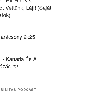
- EV Hírek &
ót Vettünk, Lájf! (Saját
atok)
Karácsony 2k25
- Kanada És A
tózás #2
BILITÁS PODCAST