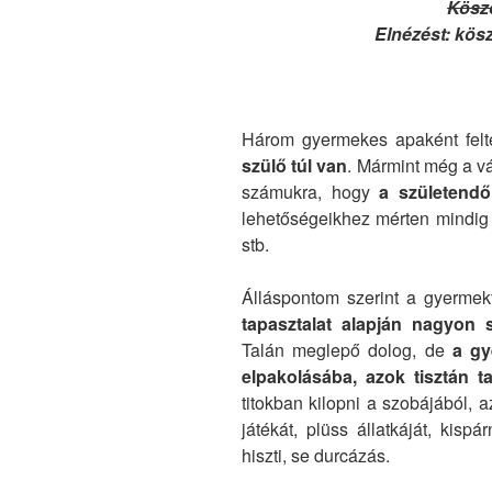
Kösz
Elnézést: kösz
Három gyermekes apaként fel
szülő túl van
. Mármint még a vá
számukra, hogy
a születendő
lehetőségeikhez mérten mindig
stb.
Álláspontom szerint a gyermek
tapasztalat alapján nagyon 
Talán meglepő dolog, de
a gy
elpakolásába, azok tisztán t
titokban kilopni a szobájából, 
játékát, plüss állatkáját, kisp
hiszti, se durcázás.