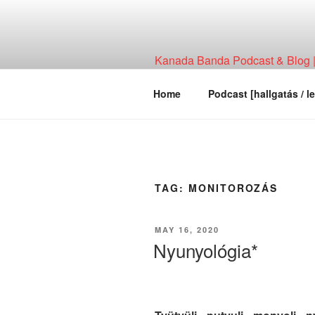
Skip
to
content
Kanada Banda Podcast & Blog | 
Technológia, Hírháttér, Elemzés
Home
Podcast [hallgatás / le
TAG:
MONITOROZÁS
POSTED
MAY 16, 2020
ON
Nyunyológia*