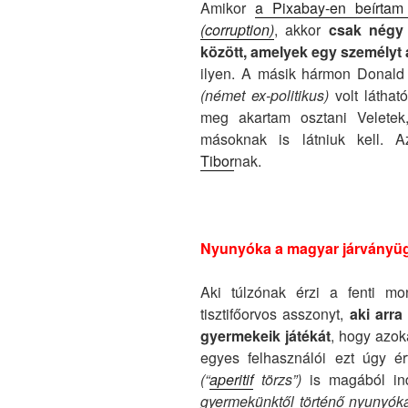
Amikor
a Pixabay-en beírta
(corruption)
, akkor
csak négy o
között, amelyek egy személyt 
ilyen. A másik hármon Donal
(német ex-politikus)
volt láthat
meg akartam osztani Veletek,
másoknak is látniuk kell. A
Tibor
nak.
Nyunyóka a magyar járványü
Aki túlzónak érzi a fenti m
tisztifőorvos asszonyt,
aki arra
gyermekeik játékát
, hogy azoka
egyes felhasználói ezt úgy é
(“
aperitif
törzs”)
is magából in
gyermekünktől történő nyunyók