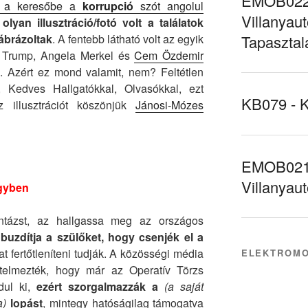
EMOB022 
m a keresőbe a
korrupció
szót angolul
Villanyaut
lyan illusztráció/fotó volt a találatok
ábrázoltak
. A fentebb látható volt az egyik
Tapasztal
d Trump, Angela Merkel és
Cem Özdemir
ó. Azért ez mond valamit, nem? Feltétlen
 Kedves Hallgatókkal, Olvasókkal, ezt
KB079 - 
z illusztrációt köszönjük
Jánosi-Mózes
.
EMOB021 
Villanyau
gyben
ontázst, az hallgassa meg az országos
 buzdítja a szülőket, hogy csenjék el a
t fertőtleníteni tudják. A közösségi média
ELEKTROMO
rtelmezték, hogy már az Operatív Törzs
dul ki,
ezért szorgalmazzák a
(a saját
a)
lopást
, mintegy hatóságilag támogatva