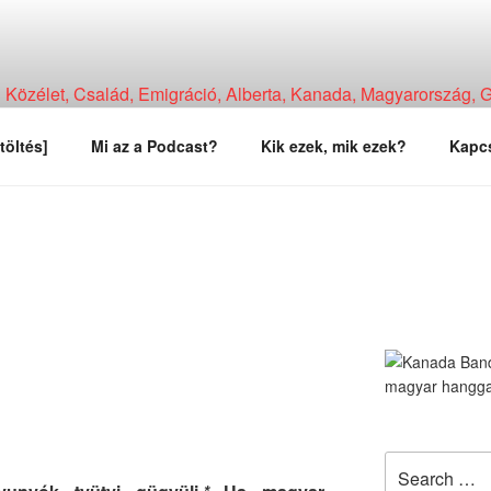
Közélet, Család, Emigráció, Alberta, Kanada, Magyarország, Ga
, Tapasztalat, Vélemény.
töltés]
Mi az a Podcast?
Kik ezek, mik ezek?
Kapcs
Search
for: