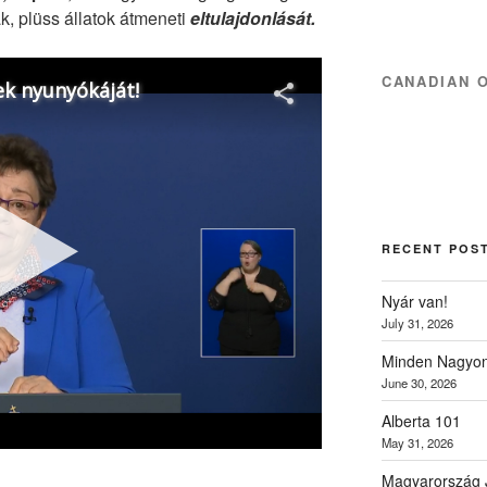
k, plüss állatok átmeneti
eltulajdonlását.
CANADIAN 
RECENT POS
Nyár van!
July 31, 2026
Minden Nagyon
June 30, 2026
Alberta 101
May 31, 2026
Magyarország 