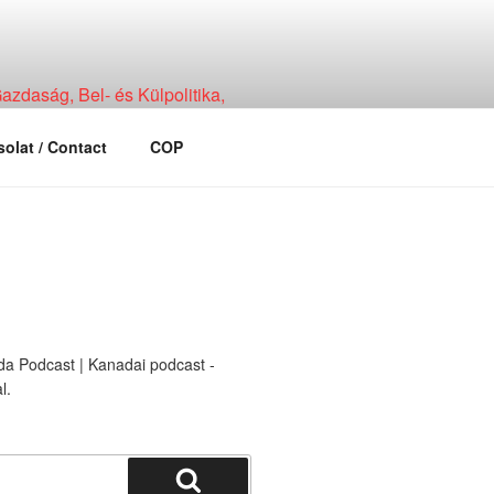
zdaság, Bel- és Külpolitika,
olat / Contact
COP