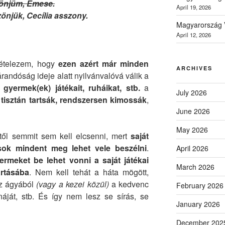
önjüm, Emese.
April 19, 2026
önjük, Cecília asszony.
Magyarország V
April 12, 2026
.
tételezem, hogy
ezen azért már minden
ARCHIVES
randóság ideje alatt nyilvánvalóvá válik a
 gyermek(ek) játékait, ruháikat, stb.
a
July 2026
tisztán tartsák, rendszersen kimossák
,
June 2026
May 2026
től semmit sem kell elcsenni, mert
saját
sok mindent meg lehet vele beszélni
.
April 2026
ermeket be lehet vonni a saját játékai
March 2026
artásába
. Nem kell tehát a háta mögött,
az ágyából
(vagy a kezei közül)
a kedvenc
February 2026
árnáját, stb. És így nem lesz se sírás, se
January 2026
December 202