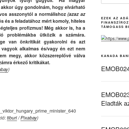
yunyók tyütyi gügyüli.
*
Ha magyar
, akkor úgy gondolnám, hogy elvárható
rvos
asszonytól a
normálishoz
(azaz az
EZEK AZ AD
s és a feladatához mért komoly, hiteles
FINANSZÍROZ
ségteljes profizmus! Még akkor is, ha a
TÁMOGASS B
ió problémákba ütközik a számára.
ége van önkritikát gyakorolni és azt
 vagyok alkalmas és/vagy én ezt nem
nem megy, akkor közszereplővé válva
KANADA BAN
zámra érkező kritikákat.
EMOB024 
abay
)
.
EMOB023 
Eladták a
ció:
tiburi
/
Pixabay
)