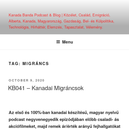
Skip
to
Kanada Banda Podcast & Blog | Közélet, Család, Emigráció,
content
Alberta, Kanada, Magyarország, Gazdaság, Bel- és Külpolitika,
Technológia, Hírháttér, Elemzés, Tapasztalat, Vélemény.
Menu
TAG:
MIGRÁNCS
POSTED
OCTOBER 9, 2020
ON
KB041 – Kanadai Migráncsok
Az első és 100%-ban kanadai készítésű, magyar nyelvű
podcast negyvenegyedik epizódjában előbb csaladi- ás
akciófilmeket, majd remek ár/érték arányű fejhallgatókat