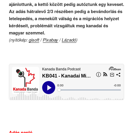
ajánlottunk, a kettő között pedig autóztunk egy keveset.
Az adás hátralevő 2/3 részében pedig a bevándorlás és
letelepedés, a menekült válság és a migrációs helyzet
kérdéseit, problémáit vizsgáltuk meg kanadai és
magyar szemmel.
(nyitókép:
gisoft
/
Pixabay
/
Lázadó
)
.
.
Adás napló.