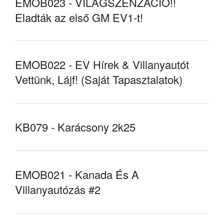
EMOB023 - VILÁGSZENZÁCIÓ!!
Eladták az első GM EV1-t!
EMOB022 - EV Hírek & Villanyautót
Vettünk, Lájf! (Saját Tapasztalatok)
KB079 - Karácsony 2k25
EMOB021 - Kanada És A
Villanyautózás #2