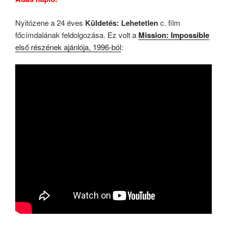
Nyitózene a 24 éves
Küldetés: Lehetetlen
c. film
főcímdalának feldolgozása. Ez volt a
Mission: Impossible
első részének ajánlója, 1996-ból
: