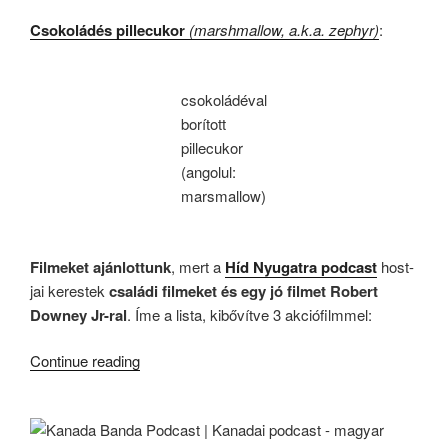
Csokoládés pillecukor
(marshmallow, a.k.a. zephyr)
:
csokoládéval
borított
pillecukor
(angolul:
marsmallow)
.
Filmeket ajánlottunk
, mert a
Híd Nyugatra podcast
host-
jai kerestek
családi filmeket és egy jó filmet Robert
Downey Jr-ral
. Íme a lista, kibővítve 3 akciófilmmel:
“KB041
Continue reading
–
Kanadai
Migráncsok”