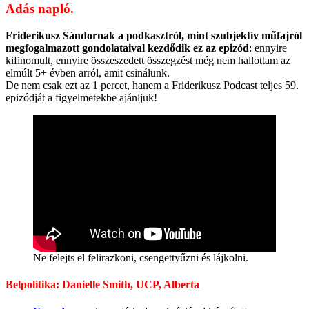
Adás napló.
Friderikusz Sándornak a podkasztról, mint szubjektív műfajról
megfogalmazott gondolataival kezdődik ez az epizód
: ennyire
kifinomult, ennyire összeszedett összegzést még nem hallottam az
elmúlt 5+ évben arról, amit csinálunk.
De nem csak ezt az 1 percet, hanem a Friderikusz Podcast teljes 59.
epizódját a figyelmetekbe ajánljuk!
Ne felejts el felirazkoni, csengettyűzni és lájkolni.
Belpolitika: Danielle Smith, UCP, Alberta