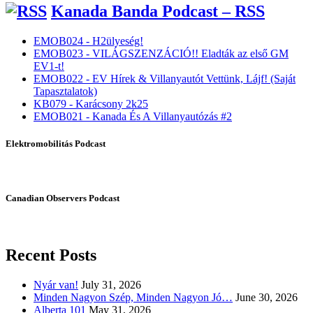
Kanada Banda Podcast – RSS
EMOB024 - H2ülyeség!
EMOB023 - VILÁGSZENZÁCIÓ!! Eladták az első GM
EV1-t!
EMOB022 - EV Hírek & Villanyautót Vettünk, Lájf! (Saját
Tapasztalatok)
KB079 - Karácsony 2k25
EMOB021 - Kanada És A Villanyautózás #2
Elektromobilitás Podcast
Canadian Observers Podcast
Recent Posts
Nyár van!
July 31, 2026
Minden Nagyon Szép, Minden Nagyon Jó…
June 30, 2026
Alberta 101
May 31, 2026