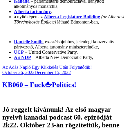
Kanada
– parlamentáris demokráciával irányított
alkotmányos monarchia,
Alberta tartomány
,
a nyitóképen az
Alberta Legislature Building
(az Alberta-i
Törvényhozás Épülete)
látható Edmonton-ban,
Danielle Smith
, ex-szélsőjobbos, jelenlegi konzervatív
pártvezető, Alberta tartomány miniszterelnöke,
UCP
– United Conservative Party,
A’s NDP
– Alberta New Democratic Party,
Az Adás Napló Egy Klikkelés Után Folytatódik!
Posted
October 26, 2022
December 15, 2022
on
KB060 – Fuck🖕Politics!
Jó reggelt kívánunk! Az első magyar
nyelvű kanadai podcast 60. epizódját
2k22. Október 23-án rögzítettük, benne