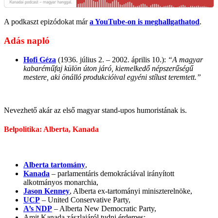
A podkaszt epizódokat már
a YouTube-on is meghallgathatod
.
Adás napló
Hofi Géza
(1936. július 2. – 2002. április 10.):
“A magyar
kabaréműfaj külön úton járó, kiemelkedő népszerűségű
mestere, aki önálló produkcióival egyéni stílust teremtett.”
Nevezhető akár az első magyar stand-upos humoristának is.
Belpolitika: Alberta, Kanada
Alberta tartomány
,
Kanada
– parlamentáris demokráciával irányított
alkotmányos monarchia,
Jason Kenney
, Alberta ex-tartományi miniszterelnöke,
UCP
– United Conservative Party,
A’s NDP
– Alberta New Democratic Party,
Amit Kanada zászlajáról tudni érdemes: