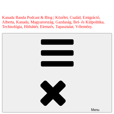
Skip
to
content
Kanada Banda Podcast & Blog | Közélet, Család, Emigráció,
Alberta, Kanada, Magyarország, Gazdaság, Bel- és Külpolitika,
Technológia, Hírháttér, Elemzés, Tapasztalat, Vélemény.
Menu