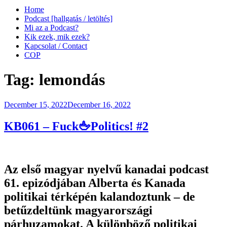
Home
Podcast [hallgatás / letöltés]
Mi az a Podcast?
Kik ezek, mik ezek?
Kapcsolat / Contact
COP
Tag:
lemondás
Posted
December 15, 2022
December 16, 2022
on
KB061 – Fuck🖕Politics! #2
Az első magyar nyelvű kanadai podcast
61. epizódjában Alberta és Kanada
politikai térképén kalandoztunk – de
betűzdeltünk magyarországi
párhuzamokat. A különböző politikai