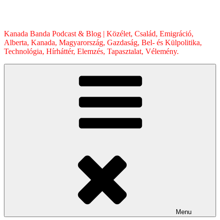
Skip
to
content
Kanada Banda Podcast & Blog | Közélet, Család, Emigráció,
Alberta, Kanada, Magyarország, Gazdaság, Bel- és Külpolitika,
Technológia, Hírháttér, Elemzés, Tapasztalat, Vélemény.
Menu