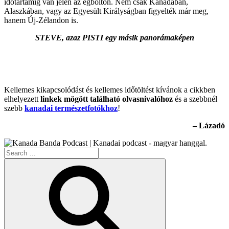
időtartamig van jelen az égbolton. Nem csak Kanadában,
Alaszkában, vagy az Egyesült Királyságban figyelték már meg,
hanem Új-Zélandon is.
STEVE, azaz PISTI egy másik panorámaképen
Kellemes kikapcsolódást és kellemes időtöltést kívánok a cikkben
elhelyezett
linkek mögött található olvasnivalóhoz
és a szebbnél
szebb
kanadai természetfotókhoz
!
– Lázadó
Search
for:
Search