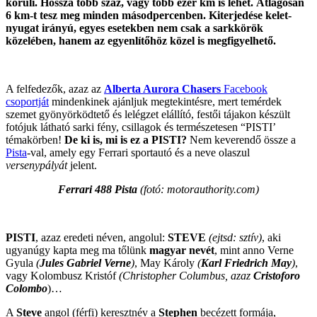
körüli. Hossza több száz, vagy több ezer km is lehet. Átlagosan
6 km-t tesz meg minden másodpercenben. Kiterjedése kelet-
nyugat irányú, egyes esetekben nem csak a sarkkörök
közelében, hanem az egyenlítőhöz közel is megfigyelhető.
A felfedezők, azaz az
Alberta Aurora Chasers
Facebook
csoportját
mindenkinek ajánljuk megtekintésre, mert temérdek
szemet gyönyörködtető és lelégzet elállító, festői tájakon készült
fotójuk látható sarki fény, csillagok és természetesen “PISTI’
témakörben!
De ki is, mi is ez a PISTI?
Nem keverendő össze a
Pista
-val, amely egy Ferrari sportautó és a neve olaszul
versenypályát
jelent.
Ferrari 488 Pista
(fotó: motorauthority.com)
PISTI
, azaz eredeti néven, angolul:
STEVE
(ejtsd: sztív)
, aki
ugyanúgy kapta meg ma tőlünk
magyar nevét
, mint anno Verne
Gyula
(
Jules Gabriel Verne
)
, May Károly
(
Karl Friedrich May
)
,
vagy Kolombusz Kristóf
(
Christopher Columbus
, azaz
Cristoforo
Colombo
)…
A
Steve
angol (férfi) keresztnév a
Stephen
becézett formája,