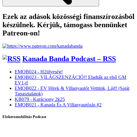
Ezek az adások közösségi finanszírozásból
készülnek. Kérjük, támogass bennünket
Patreon-on!
Kanada Banda Podcast – RSS
EMOB024 - H2ülyeség!
EMOB023 - VILÁGSZENZÁCIÓ!! Eladták az első GM
EV1-t!
EMOB022 - EV Hírek & Villanyautót Vettünk, Lájf! (Saját
Tapasztalatok)
KB079 - Karácsony 2k25
EMOB021 - Kanada És A Villanyautózás #2
Elektromobilitás Podcast