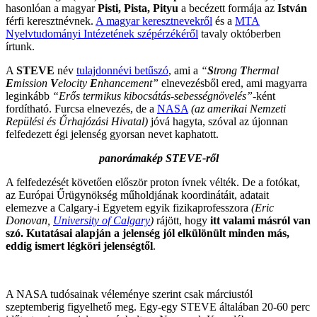
hasonlóan a magyar
Pisti, Pista, Pityu
a becézett formája az
István
férfi keresztnévnek.
A magyar keresztnevekről
és a
MTA
Nyelvtudományi Intézetének szépérzékéről
tavaly októberben
írtunk.
A
STEVE
név
tulajdonnévi betűszó
, ami a
“
S
trong
T
hermal
E
mission
V
elocity
E
nhancement”
elnevezésből ered, ami magyarra
leginkább
“Erős termikus kibocsátás-sebességnövelés”
-ként
fordítható. Furcsa elnevezés, de a
NASA
(az amerikai Nemzeti
Repülési és Űrhajózási Hivatal)
jóvá hagyta, szóval az újonnan
felfedezett égi jelenség gyorsan nevet kaphatott.
panorámakép STEVE-ről
A felfedezését követően először proton ívnek vélték. De a fotókat,
az Európai Űrügynökség műholdjának koordinátáit, adatait
elemezve a Calgary-i Egyetem egyik fizikaprofesszora
(Eric
Donovan,
University of Calgary
)
rájött, hogy
itt valami másról van
szó. Kutatásai alapján a jelenség jól elkülönült minden más,
eddig ismert légköri jelenségtől
.
A NASA tudósainak véleménye szerint csak márciustól
szeptemberig figyelhető meg. Egy-egy STEVE általában 20-60 perc