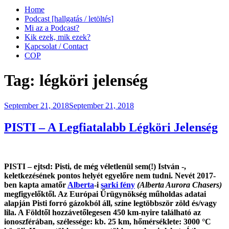
Home
Podcast [hallgatás / letöltés]
Mi az a Podcast?
Kik ezek, mik ezek?
Kapcsolat / Contact
COP
Tag:
légköri jelenség
Posted
September 21, 2018
September 21, 2018
on
PISTI – A Legfiatalabb Légköri Jelenség
PISTI – ejtsd: Pisti, de még véletlenül sem(!) István -,
keletkezésének pontos helyét egyelőre nem tudni. Nevét 2017-
ben kapta amatőr
Alberta
-i
sarki fény
(Alberta Aurora Chasers
)
megfigyelőktől. Az Európai Űrügynökség műholdas adatai
alapján Pisti forró gázokból áll, színe legtöbbször zöld és/vagy
lila. A Földtől hozzávetőlegesen 450 km-nyire található az
ionoszférában, szélessége: kb. 25 km, hőmérséklete: 3000 °C