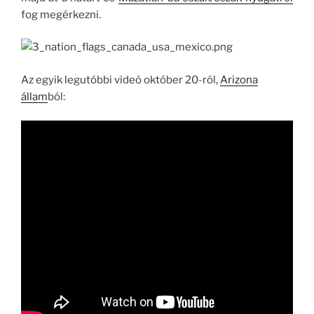
fog megérkezni.
Az egyik legutóbbi videó október 20-ról,
Arizona
állam
ból: