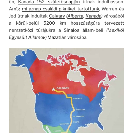
én,
Kanada 152. születésnapján
útnak indulhasson.
Amíg
mi aznap családi pikniket tartottunk
, Warren és
Jed útnak indultak
Calgary
(
Alberta
,
Kanada
)
városából
a körül-belül 5200 km hosszúságúra tervezett
nemzetközi túrájukra a
Sinaloa állam
-beli
(
Mexikói
Egyesült Államok
)
Mazatlán
városába.