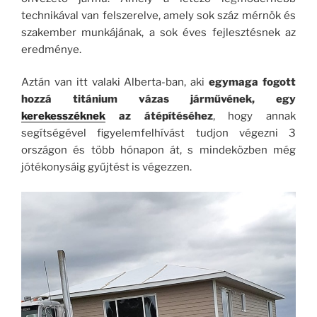
technikával van felszerelve, amely sok száz mérnök és
szakember munkájának, a sok éves fejlesztésnek az
eredménye.
Aztán van itt valaki Alberta-ban, aki
egymaga fogott
hozzá titánium vázas járművének, egy
kerekesszéknek
az átépítéséhez
, hogy annak
segítségével figyelemfelhívást tudjon végezni 3
országon és több hónapon át, s mindeközben még
jótékonysáig gyűjtést is végezzen.