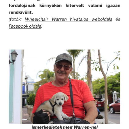
fordulójának környékén kitervelt valami igazán
rendkívülit.
(fotók:
Wheelchair Warren hivatalos weboldala
és
Facebook oldala
)
ismerkedjetek meg Warren-nel