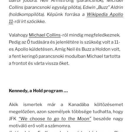
balról jobbra: Neil Armstrong (parancsnok), Michael
Collins (parancsnoki egység pilóta), Edwin „Buzz” Aldrin
(holdkomppilóta). Képünk forrása a
Wikipedia Apollo
11
-ről írt szócikke.
Valahogy
Michael Collins
-ról mindig megfeledkeznek.
Pedig az Ő tudására és jelenlétére is szükség volt a 11-
es Apollo küldetésen. Amíg Neil és Buzz a Holdon volt,
a fent keringő parancsnoki modulban Michael tartotta
a frontot és várta vissza őket.
Kennedy, a Hold program …
Akik ismertek már a Kanadába költözésemet
megelőzően, azon személyek többsége tudhatta, hogy
JFK
“We choose to go to the Moon”
beszéde nagy
motiváló erő volt a számomra.