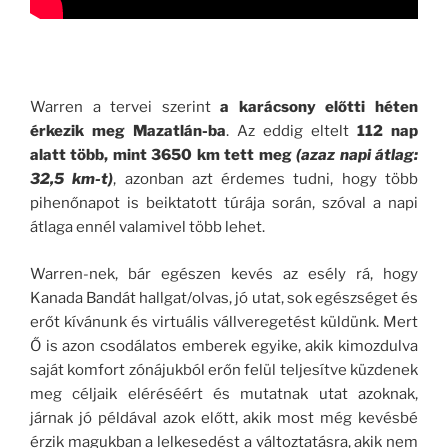
Warren a tervei szerint
a karácsony előtti héten
érkezik meg Mazatlán-ba
. Az eddig eltelt
112 nap
alatt több, mint 3650 km tett meg
(azaz napi átlag:
32,5 km-t)
, azonban azt érdemes tudni, hogy több
pihenőnapot is beiktatott túrája során, szóval a napi
átlaga ennél valamivel több lehet.
Warren-nek, bár egészen kevés az esély rá, hogy
Kanada Bandát hallgat/olvas, jó utat, sok egészséget és
erőt kívánunk és virtuális vállveregetést küldünk. Mert
Ő is azon csodálatos emberek egyike, akik kimozdulva
saját komfort zónájukból erőn felül teljesítve küzdenek
meg céljaik eléréséért és mutatnak utat azoknak,
járnak jó példával azok előtt, akik most még kevésbé
érzik magukban a lelkesedést a változtatásra, akik nem