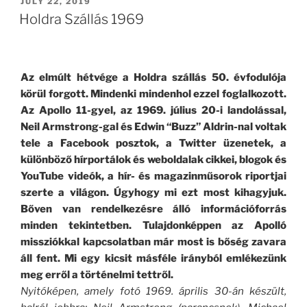
POSTED
JULY 22, 2019
ON
Holdra Szállás 1969
Az elmúlt hétvége a Holdra szállás 50. évfodulója
körül forgott. Mindenki mindenhol ezzel foglalkozott.
Az Apollo 11-gyel, az 1969. július 20-i landolással,
Neil Armstrong-gal és Edwin “Buzz” Aldrin-nal voltak
tele a Facebook posztok, a Twitter üzenetek, a
különböző hírportálok és weboldalak cikkei, blogok és
YouTube videók, a hír- és magazinműsorok riportjai
szerte a világon. Úgyhogy mi ezt most kihagyjuk.
Bőven van rendelkezésre álló információforrás
minden tekintetben. Tulajdonképpen az Apolló
missziókkal kapcsolatban már most is bőség zavara
áll fent. Mi egy kicsit másféle irányból emlékezünk
meg erről a történelmi tettről.
Nyitóképen, amely fotó 1969. április 30-án készült,