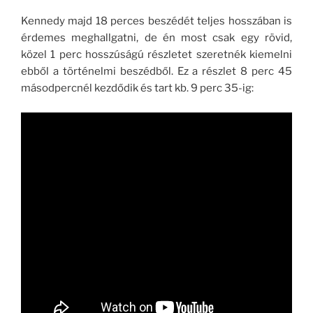
Kennedy majd 18 perces beszédét teljes hosszában is
érdemes meghallgatni, de én most csak egy rövid,
közel 1 perc hosszúságú részletet szeretnék kiemelni
ebből a történelmi beszédből. Ez a részlet 8 perc 45
másodpercnél kezdődik és tart kb. 9 perc 35-ig: