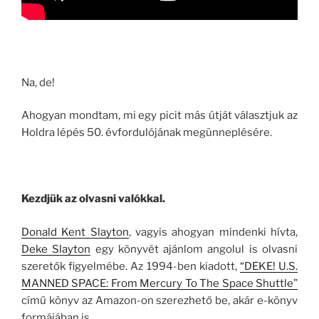
Na, de!
Ahogyan mondtam, mi egy picit más útját választjuk az
Holdra lépés 50. évfordulójának megünneplésére.
Kezdjük az olvasni valókkal.
Donald Kent Slayton
, vagyis ahogyan mindenki hívta,
Deke Slayton
egy könyvét ajánlom angolul is olvasni
szeretők figyelmébe. Az 1994-ben kiadott,
“DEKE! U.S.
MANNED SPACE: From Mercury To The Space Shuttle”
című könyv az Amazon-on szerezhető be, akár e-könyv
formájában is.