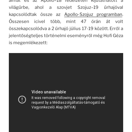
álmát és az Apollo–18 fedélzetén kijutathatott a
világűrbe, ahol a szovjet Szojuz–19 űrhajóval
kapcsolódtak össze az
Apollo-Szojuz programban
.
Összesen icivel több, mint 47 órán át volt
összekapcsolódva a 2 űrhajó július 17-19 között. Erről a
jelentőségteljes történelmi eseményről még Hofi Géza
is megemlékezett: