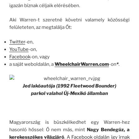
igazán bíznak céljaik elérésében.
Aki Warren-t szeretné követni valamely közösségi
felületeten, az megtalálja Őt:
Twitter
-en,
YouTube
-on,
Facebook
-on, vagy
a saját weboldalán, a
WheelchairWarren.com
-on
*
.
Jed lakóautója (1992 Fleetwood Bounder)
parkol valahol Új-Mexikó államban
Magyarország is büszkélkedhet egy Warren-hez
hasonló hőssel: Ő nem más, mint
Nagy Bendegúz, a
kerekesszékes világjáró
. A
Facebook oldalán így írnak