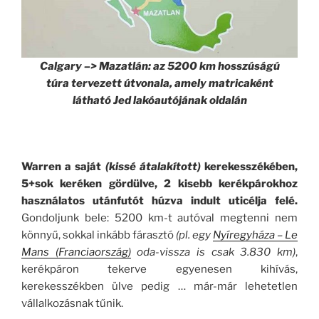
Calgary –> Mazatlán: az 5200 km hosszúságú
túra tervezett útvonala, amely matricaként
látható Jed lakóautójának oldalán
Warren a saját
(kissé átalakított)
kerekesszékében,
5+sok keréken gördülve, 2 kisebb kerékpárokhoz
használatos utánfutót húzva indult uticélja felé.
Gondoljunk bele: 5200 km-t autóval megtenni nem
könnyű, sokkal inkább fárasztó
(pl. egy
Nyíregyháza – Le
Mans (Franciaország)
oda-vissza is csak 3.830 km)
,
kerékpáron tekerve egyenesen kihívás,
kerekesszékben ülve pedig … már-már lehetetlen
vállalkozásnak tűnik.