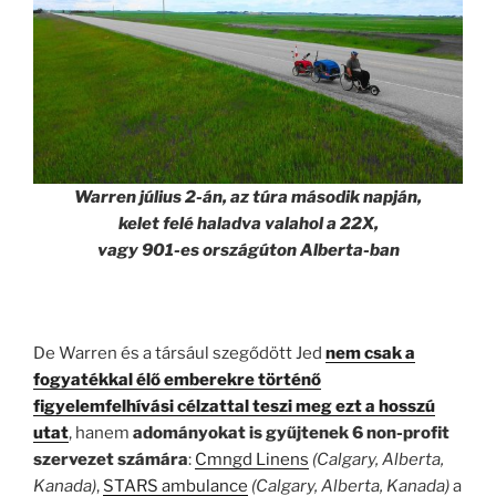
Warren július 2-án, az túra második napján,
kelet felé haladva valahol a 22X,
vagy 901-es országúton Alberta-ban
De Warren és a társául szegődött Jed
nem csak a
fogyatékkal élő emberekre történő
figyelemfelhívási célzattal teszi meg ezt a hosszú
utat
, hanem
adományokat is gyűjtenek 6 non-profit
szervezet számára
:
Cmngd Linens
(Calgary, Alberta,
Kanada)
,
STARS ambulance
(Calgary, Alberta, Kanada)
a