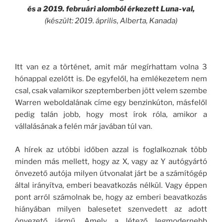
és a 2019. februári alomból érkezett Luna-val,
(készült: 2019. április, Alberta, Kanada)
Itt van ez a történet, amit már megírhattam volna 3
hónappal ezelőtt is. De egyfelől, ha emlékezetem nem
csal, csak valamikor szeptemberben jött velem szembe
Warren weboldalának címe egy benzinkúton, másfelől
pedig talán jobb, hogy most írok róla, amikor a
vállalásának a felén már javában túl van.
A hírek az utóbbi időben azzal is foglalkoznak több
minden más mellett, hogy az X, vagy az Y autógyártó
önvezető autója milyen útvonalat járt be a számítógép
által irányítva, emberi beavatkozás nélkül. Vagy éppen
pont arról számolnak be, hogy az emberi beavatkozás
hiányában milyen balesetet szenvedett az adott
önvezető jármű. Amely a létező legmodernebb