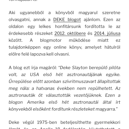
Aki ugyanebből a könyvből magyarul szeretne
olvasgatni, annak a
DEKE blogot
ajánlom. Ezen az
oldalon egy lelkes honfitársunk fordította le az
érdekesebb részeket
2012. októbere
és
2014. júliusa
között. A blogmotor működése miatt ez
tulajdonképpen egy online könyv, amelyet hátulról
előlre felé lapozva kell olvasni.
A blog ezt írja magáról:
“Deke Slayton berepülő pilóta
volt, az USA első hét asztronautájának egyike.
Űrrepülése előtt azonban szívritmuszavart állapítottak
meg nála: a hatvanas években nem repülhetett. Az
asztronauták őt választották vezetőjüknek. Ezen a
blogon Amerika első hét asztronautái által írt
könyvekből elsőként fordítunk részleteket magyarra.”
Deke végül 1975-ben beteljesíthette gyermekkori