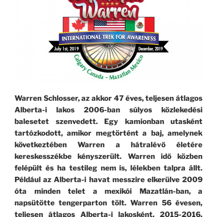
Warren Schlosser, az akkor 47 éves, teljesen átlagos
Alberta-i lakos 2006-ban súlyos közlekedési
balesetet szenvedett. Egy kamionban utasként
tartózkodott, amikor megtörtént a baj, amelynek
következtében Warren a hátralévő életére
kereskesszékbe kényszerült. Warren idő közben
felépült és ha testileg nem is, lélekben talpra állt.
Például az Alberta-i havat messzire elkerülve 2009
óta minden telet a mexikói Mazatlán-ban, a
napsütötte tengerparton tölt. Warren 56 évesen,
teljesen átlagos Alberta-i lakosként, 2015-2016.