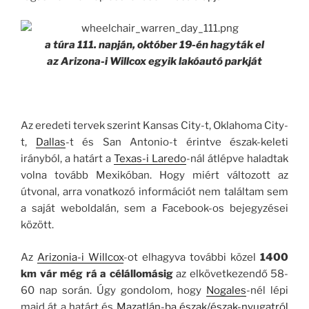
a túra 111. napján, október 19-én hagyták el
az Arizona-i Willcox egyik lakóautó parkját
Az eredeti tervek szerint Kansas City-t, Oklahoma City-
t,
Dallas
-t és San Antonio-t érintve észak-keleti
irányból, a határt a
Texas-i Laredo
-nál átlépve haladtak
volna tovább Mexikóban. Hogy miért változott az
útvonal, arra vonatkozó információt nem találtam sem
a saját weboldalán, sem a Facebook-os bejegyzései
között.
Az
Arizonia-i Willcox
-ot elhagyva további közel
1400
km vár még rá a célállomásig
az elkövetkezendő 58-
60 nap során. Úgy gondolom, hogy
Nogales
-nél lépi
majd át a határt és
Mazatlán-ba észak/észak-nyugatról