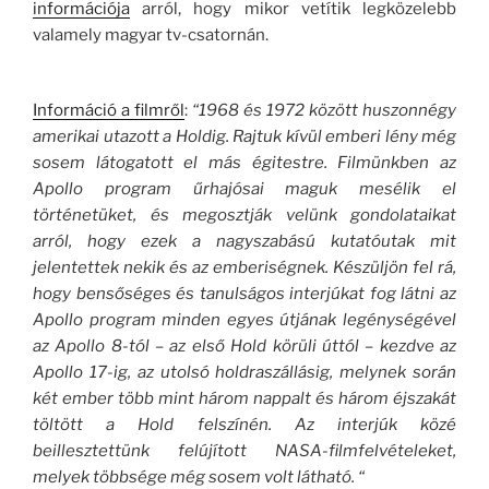
információja
arról, hogy mikor vetítik legközelebb
valamely magyar tv-csatornán.
Információ a filmről
:
“1968 és 1972 között huszonnégy
amerikai utazott a Holdig. Rajtuk kívül emberi lény még
sosem látogatott el más égitestre. Filmünkben az
Apollo program űrhajósai maguk mesélik el
történetüket, és megosztják velünk gondolataikat
arról, hogy ezek a nagyszabású kutatóutak mit
jelentettek nekik és az emberiségnek. Készüljön fel rá,
hogy bensőséges és tanulságos interjúkat fog látni az
Apollo program minden egyes útjának legénységével
az Apollo 8-tól – az első Hold körüli úttól – kezdve az
Apollo 17-ig, az utolsó holdraszállásig, melynek során
két ember több mint három nappalt és három éjszakát
töltött a Hold felszínén. Az interjúk közé
beillesztettünk felújított NASA-filmfelvételeket,
melyek többsége még sosem volt látható. “