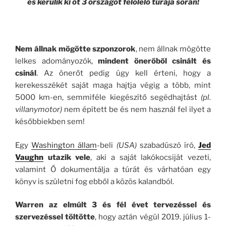
és
kerülik ki őt 3 országot felölelő túrája során!
Nem állnak mögötte szponzorok
, nem állnak mögötte
lelkes adományozók,
mindent önerőből csinált és
csinál
. Az önerőt pedig úgy kell érteni, hogy a
kerekesszékét saját maga hajtja végig a több, mint
5000 km-en, semmiféle kiegészítő segédhajtást
(pl.
villanymotor)
nem épített be és nem használ fel ilyet a
későbbiekben sem!
Egy
Washington állam
-beli
(USA)
szabadúszó író,
Jed
Vaughn
utazik vele
, aki a saját lakókocsiját vezeti,
valamint Ő dokumentálja a túrát és várhatóan egy
könyv is születni fog ebből a közös kalandból.
Warren az elmúlt 3 és fél évet tervezéssel és
szervezéssel töltötte
, hogy aztán végül 2019. július 1-