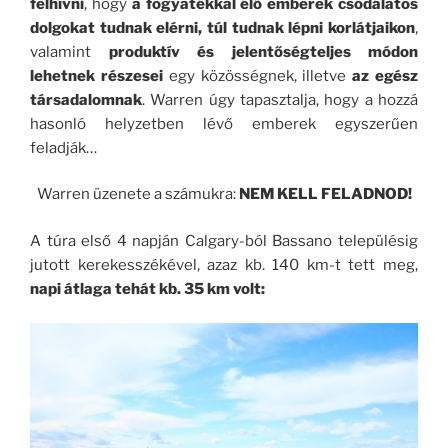
felhívni
, hogy
a fogyatékkal élő emberek csodálatos
dolgokat tudnak elérni, túl tudnak lépni korlátjaikon
,
valamint
produktív és jelentőségteljes módon
lehetnek részesei
egy közösségnek, illetve
az egész
társadalomnak
. Warren úgy tapasztalja, hogy a hozzá
hasonló helyzetben lévő emberek egyszerűen
feladják…
Warren üzenete a számukra:
NEM KELL FELADNOD!
A túra első 4 napján Calgary-ból Bassano településig
jutott kerekesszékével, azaz kb. 140 km-t tett meg,
napi átlaga tehát kb. 35 km volt: