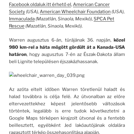
Facebook oldaluk itt érhető el
,
American Cancer
Society
(USA)
,
American Wheelchair Foundation
(USA)
,
Immaculada
(Mazatlán, Sinaola, Mexikó)
,
SPCA Pet
Rescue
(Mazatlán, Sinaola, Mexikó)
.
Warren augusztus 6-án, túrájának 36. napján,
közel
980 km-rel a háta mögött gördült át a Kanada-USA
határon
, hogy augusztus 7-én az Észak-Dakota állam
beli Lignite településen éjszakázhassanak.
Az azóta eltelt időben Warren töretlenül haladt és
halad továbbra is célja felé. Az útvonalban az előre
eltervezettekhez képest jelentősebb változások
történtek, legalább is erre tudok következtetni a
Google Maps térképen kirajzolt útvonal és a fentebb
beillesztett, egyébként Jed lakóautójának oldalára
ragasztott térkép összehasonlítása alapján.