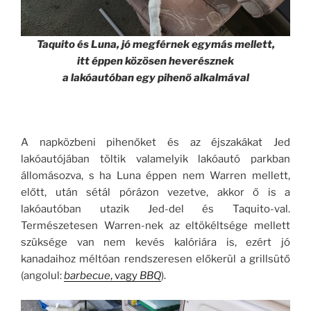
Taquito és Luna, jó megférnek egymás mellett,
itt éppen közösen heverésznek
a lakóautóban egy pihenő alkalmával
A napközbeni pihenőket és az éjszakákat Jed
lakóautójában töltik valamelyik lakóautó parkban
állomásozva, s ha Luna éppen nem Warren mellett,
előtt, után sétál pórázon vezetve, akkor ő is a
lakóautóban utazik Jed-del és Taquito-val.
Természetesen Warren-nek az eltökéltsége mellett
szüksége van nem kevés kalóriára is, ezért jó
kanadaihoz méltóan rendszeresen előkerül a grillsütő
(angolul:
barbecue
, vagy
BBQ
).