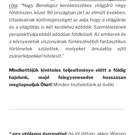
róla
:
“Nagy Bendegúz kerekesszékes világjáró négy
földrészen, közel 90 országban járt az elmúlt években.
Utazásainak különlegességét az adja, hogy a világjárás
és a világlátás is két kerékhez kötődik. Szemléletének
perspektívája ebből adódóan földközeli. Az emberek és
a környezetük viszonyának fürkészéséből fantasztikus
történetek születtek, melyeket ámulatba ejtő
zsánerképekkel hitelesít.”
Mindkettőjük kivételes teljesítménye előtt a földig
hajolunk, majd felegyenesedve hosszasan
megtapsoljuk Őket!
Minden tiszteletünk az övék!
* egy utólagos észrevétel:
ha jól láttam, akkor Warren