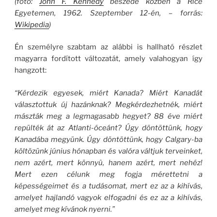
(fotó:
John F. Kennedy
beszéde közben a Rice
Egyetemen, 1962. Szeptember 12-én, – forrás:
Wikipedia
)
Én személyre szabtam az alábbi is hallható részlet
magyarra fordított változatát, amely valahogyan így
hangzott:
“Kérdezik egyesek, miért Kanada? Miért Kanadát
választottuk új hazánknak? Megkérdezhetnék, miért
mászták meg a legmagasabb hegyet? 88 éve miért
repülték át az Atlanti-óceánt? Úgy döntöttünk, hogy
Kanadába megyünk. Úgy döntöttünk, hogy Calgary-ba
költözünk június hónapban és valóra váltjuk terveinket,
nem azért, mert könnyû, hanem azért, mert nehéz!
Mert ezen célunk meg fogja mérettetni a
képességeimet és a tudásomat, mert ez az a kihívás,
amelyet hajlandó vagyok elfogadni és ez az a kihívás,
amelyet meg kívánok nyerni.”