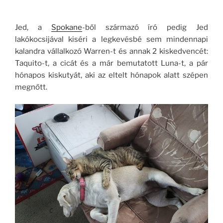
Jed, a
Spokane
-ből származó író pedig Jed
lakókocsijával kiséri a legkevésbé sem mindennapi
kalandra vállalkozó Warren-t és annak 2 kiskedvencét:
Taquito-t, a cicát és a már bemutatott Luna-t, a pár
hónapos kiskutyát, aki az eltelt hónapok alatt szépen
megnőtt.