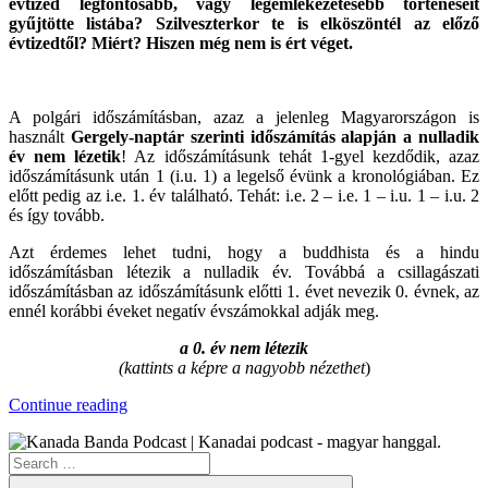
évtized legfontosabb, vagy legemlékezetesebb történéseit
gyűjtötte listába? Szilveszterkor te is elköszöntél az előző
évtizedtől? Miért? Hiszen még nem is ért véget.
A polgári időszámításban, azaz a jelenleg Magyarországon is
használt
Gergely-naptár szerinti időszámítás alapján a nulladik
év nem lézetik
! Az időszámításunk tehát 1-gyel kezdődik, azaz
időszámításunk után 1 (i.u. 1) a legelső évünk a kronológiában. Ez
előtt pedig az i.e. 1. év található. Tehát: i.e. 2 – i.e. 1 – i.u. 1 – i.u. 2
és így tovább.
Azt érdemes lehet tudni, hogy a buddhista és a hindu
időszámításban létezik a nulladik év. Továbbá a csillagászati
időszámításban az időszámításunk előtti 1. évet nevezik 0. évnek, az
ennél korábbi éveket negatív évszámokkal adják meg.
a 0. év nem létezik
(
kattints a képre a nagyobb nézethet
)
“A
Continue reading
Nulladik
Év”
Search
for:
Search