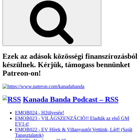
Ezek az adások közösségi finanszírozásból
készülnek. Kérjük, támogass bennünket
Patreon-on!
Kanada Banda Podcast – RSS
EMOB024 - H2ülyeség!
EMOB023 - VILÁGSZENZÁCIÓ!! Eladták az első GM
EV1-t!
EMOB022 - EV Hírek & Villanyautót Vettünk, Lájf! (Saját
Tapasztalatok)