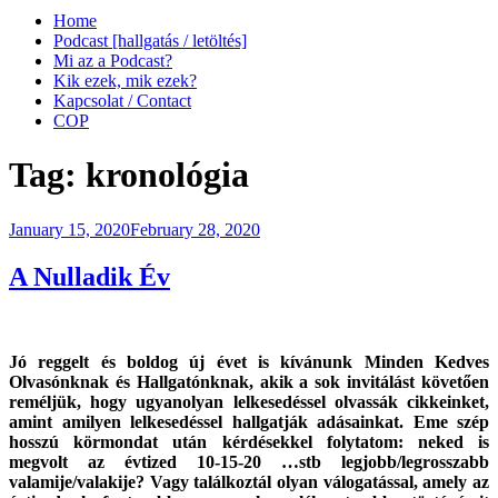
Home
Podcast [hallgatás / letöltés]
Mi az a Podcast?
Kik ezek, mik ezek?
Kapcsolat / Contact
COP
Tag:
kronológia
Posted
January 15, 2020
February 28, 2020
on
A Nulladik Év
Jó reggelt és boldog új évet is kívánunk Minden Kedves
Olvasónknak és Hallgatónknak, akik a sok invitálást követően
reméljük, hogy ugyanolyan lelkesedéssel olvassák cikkeinket,
amint amilyen lelkesedéssel hallgatják adásainkat. Eme szép
hosszú körmondat után kérdésekkel folytatom: neked is
megvolt az évtized 10-15-20 …stb legjobb/legrosszabb
valamije/valakije? Vagy találkoztál olyan válogatással, amely az