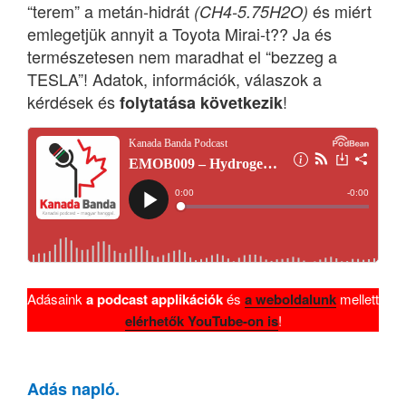
“terem” a metán-hidrát
és miért
(CH4-5.75H2O)
emlegetjük annyit a Toyota Mirai-t?? Ja és
természetesen nem maradhat el “bezzeg a
TESLA”! Adatok, információk, válaszok a
kérdések és
!
folytatása következik
Adásaink
a podcast applikációk
és
a weboldalunk
mellett
elérhetők YouTube-on is
!
Adás napló.