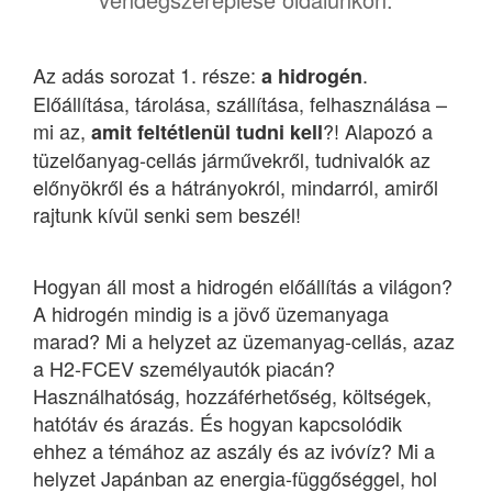
Az adás sorozat 1. része:
.
a hidrogén
Előállítása, tárolása, szállítása, felhasználása –
mi az,
?! Alapozó a
amit feltétlenül tudni kell
tüzelőanyag-cellás járművekről, tudnivalók az
előnyökről és a hátrányokról, mindarról, amiről
rajtunk kívül senki sem beszél!
Hogyan áll most a hidrogén előállítás a világon?
A hidrogén mindig is a jövő üzemanyaga
marad? Mi a helyzet az üzemanyag-cellás, azaz
a H2-FCEV személyautók piacán?
Használhatóság, hozzáférhetőség, költségek,
hatótáv és árazás. És hogyan kapcsolódik
ehhez a témához az aszály és az ivóvíz? Mi a
helyzet Japánban az energia-függőséggel, hol