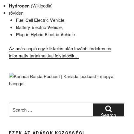
Hydrogen
(Wikipedia)
röviden:
F
uel
C
ell
E
lectric
V
ehicle,
B
attery
E
lectric
V
ehicle,
P
lug-in
H
ybrid
E
lectric
V
ehicle
Az adás napló egy klikkelés után további érdekes és
informatív tartalmakkal folytatódik…
Search
for:
Search
EZEK AZ ADÁSOK KÖZÖSSÉGI