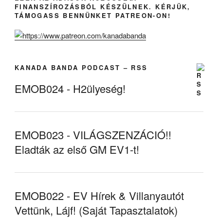
FINANSZÍROZÁSBÓL KÉSZÜLNEK. KÉRJÜK,
TÁMOGASS BENNÜNKET PATREON-ON!
KANADA BANDA PODCAST – RSS
EMOB024 - H2ülyeség!
EMOB023 - VILÁGSZENZÁCIÓ!!
Eladták az első GM EV1-t!
EMOB022 - EV Hírek & Villanyautót
Vettünk, Lájf! (Saját Tapasztalatok)