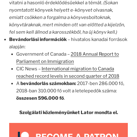
vitatni a hasonló érdeklődésűekkel a témát.
(Sokan
nyomtatott könyvek helyett e-könyvet olvasnak,
emiatt csökken a forgalma a könyvesboltoknak,
könyvtáraknak, mert minden ott van előtted a kijelzőn,
fel sem kell állnod a karosszékből, ha új könyv kell.)
Bevándorlási információk
– hivatalos kanadai források
alapján:
Government of Canada –
2018 Annual Report to
Parliament on Immigration
CIC News –
International migration to Canada
reached record levels in second quarter of 2018
A
bevándorlás számokban:
2017-ben 286.000 fő,
2018-ban 310.000 fő volt a letelepedők száma:
összesen 596.000 fő
.
Szolgálati közleményünket Lator mondta el.