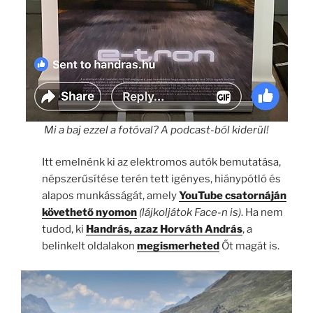
Mi a baj ezzel a fotóval? A podcast-ból kiderül!
Itt emelnénk ki az elektromos autók bemutatása,
népszerűsítése terén tett igényes, hiánypótló és
alapos munkásságát, amely
YouTube csatornáján
követhető nyomon
(lájkoljátok Face-n is)
. Ha nem
tudod, ki
Handrás, azaz Horváth András
, a
belinkelt oldalakon
megismerheted
Őt magát is.