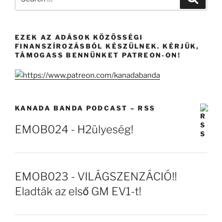
for:
EZEK AZ ADÁSOK KÖZÖSSÉGI
FINANSZÍROZÁSBÓL KÉSZÜLNEK. KÉRJÜK,
TÁMOGASS BENNÜNKET PATREON-ON!
KANADA BANDA PODCAST – RSS
EMOB024 - H2ülyeség!
EMOB023 - VILÁGSZENZÁCIÓ!!
Eladták az első GM EV1-t!