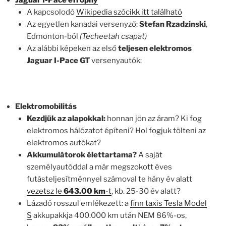
A kapcsolodó
Wikipedia szócikk itt található
Az egyetlen kanadai versenyző:
Stefan Rzadzinski
,
Edmonton-ból
(Techeetah csapat)
Az alábbi képeken az első
teljesen elektromos
Jaguar I-Pace GT
versenyautók:
Elektromobilitás
Kezdjük az alapokkal:
honnan jön az áram? Ki fog
elektromos hálózatot építeni? Hol fogjuk tölteni az
elektromos autókat?
Akkumulátorok élettartama?
A saját
személyautóddal a már megszokott éves
futásteljesítménnyel számoval te hány év alatt
vezetsz le
643.00 km
-t
, kb. 25-30 év alatt?
Lázadó rosszul emlékezett: a
finn taxis Tesla Model
S
akkupakkja 400.000 km után NEM 86%-os,