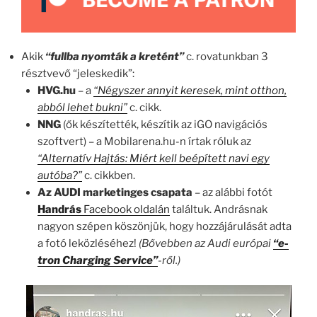
Akik
“fullba nyomták a kretént”
c. rovatunkban 3
résztvevő “jeleskedik”:
HVG.hu
– a
“Négyszer annyit keresek, mint otthon,
abból lehet bukni”
c. cikk.
NNG
(ők készítették, készítik az iGO navigációs
szoftvert) – a Mobilarena.hu-n írtak róluk az
“Alternatív Hajtás: Miért kell beépített navi egy
autóba?”
c. cikkben.
Az AUDI
marketinges csapata
– az alábbi fotót
Handrás
Facebook oldalán
találtuk. Andrásnak
nagyon szépen köszönjük, hogy hozzájárulását adta
a fotó leközléséhez!
(Bővebben az Audi európai
“e-
tron Charging Service”
-ről.)