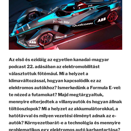
Az első és ezidáig az egyetlen kanadai-magyar
podcast 22. adásában az elektromobilitást
választottuk főtémául. Mi a helyzet a
klímaváltozással, hogyan kapcsolódik ez az
elektromos autókhoz? Ismerkedünk a Formula E-vel:
te nézed a futamokat? Majd megtárgyaltuk,
mennyire elterjedtek a villanyautók és hogyan állnak
töltőoszlopok? Mi a helyzet az akkumulátorokkal, a
hatótávval és milyen vezetési élményt adnak az e-
autók? Környezetbarát-e a technológia és mennyire
problematikus egy elektromos autó karbantartása?