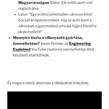
Magyarországon
. Ekkor 3,6 millió autó volt
regisztrálva.
Lator:
“Egy erőmű jellemzően városon kívül
bocsát ki égésterméket, míg az autó bent a
városban, a gyermeked orra alá fújja a füstöt a
járda mellett!”
Mennyire tiszta a villanyautó gyártása,
üzemeltetése?
Jason Fenske, az
Engineering
Explained
YouTube csatorna üzemeltetője által
készített statisztikák:
És maga a videó, ahonnan a táblázatok érkeztek: