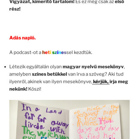
Vigyázat, kimerítő tartalom!
És ez még csak az
első
rész!
Adás napló.
A podcast-ot a
h
e
t
i
s
z
í
n
e
s
sel kezdtük.
Létezik egyáltalán olyan
magyar nyelvű mesekönyv
,
amelyben
színes betűkkel
van írva a szöveg? Aki tud
ilyenről, akinek van ilyen mesekönyve,
kérjük,
írja meg
nekünk!
Köszi!