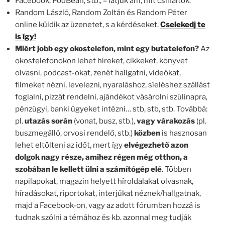
Facebook, PodBean, stb., – látjuk ám, mit csináltok.
Random László, Random Zoltán és Random Péter
online küldik az üzenetet, s a kérdéseket.
Cselekedj te
is így!
Miért jobb egy okostelefon, mint egy butatelefon?
Az
okostelefonokon lehet híreket, cikkeket, könyvet
olvasni, podcast-okat, zenét hallgatni, videókat,
filmeket nézni, levelezni, nyaraláshoz, síeléshez szállást
foglalni, pizzát rendelni, ajándékot vásárolni szülinapra,
pénzügyi, banki ügyeket intézni… stb, stb, stb. Továbbá:
pl.
utazás során
(vonat, busz, stb.),
vagy várakozás
(pl.
buszmegálló, orvosi rendelő, stb.)
közben
is hasznosan
lehet eltölteni az időt, mert így
elvégezhető azon
dolgok nagy része, amihez régen még otthon, a
szobában le kellett ülni a számítógép elé
. Többen
napilapokat, magazin helyett híroldalakat olvasnak,
híradásokat, riportokat, interjúkat néznek/hallgatnak,
majd a Facebook-on, vagy az adott fórumban hozzá is
tudnak szólni a témához és kb. azonnal meg tudják