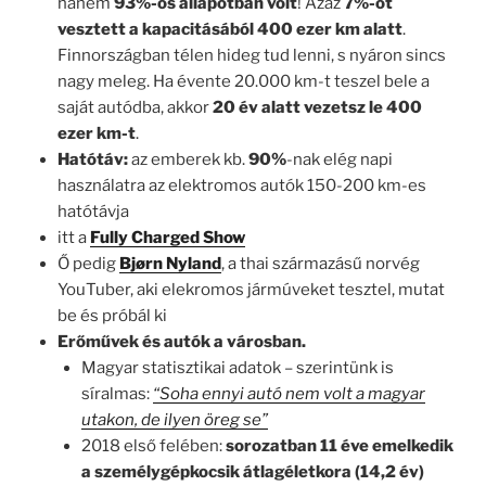
hanem
93%-os állapotban volt
! Azaz
7%-ot
vesztett a kapacitásából 400 ezer km alatt
.
Finnországban télen hideg tud lenni, s nyáron sincs
nagy meleg. Ha évente 20.000 km-t teszel bele a
saját autódba, akkor
20 év alatt vezetsz le 400
ezer km-t
.
Hatótáv:
az emberek kb.
90%
-nak elég napi
használatra az elektromos autók 150-200 km-es
hatótávja
itt a
Fully Charged Show
Ő pedig
Bjørn Nyland
, a thai származásű norvég
YouTuber, aki elekromos jármúveket tesztel, mutat
be és próbál ki
Erőművek és autók a városban.
Magyar statisztikai adatok – szerintünk is
síralmas:
“Soha ennyi autó nem volt a magyar
utakon, de ilyen öreg se”
2018 első felében:
sorozatban 11 éve emelkedik
a személygépkocsik átlagéletkora (14,2 év)