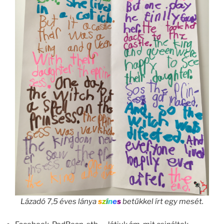
Lázadó 7,5 éves lánya
s
z
í
n
e
s
betűkkel írt egy mesét.