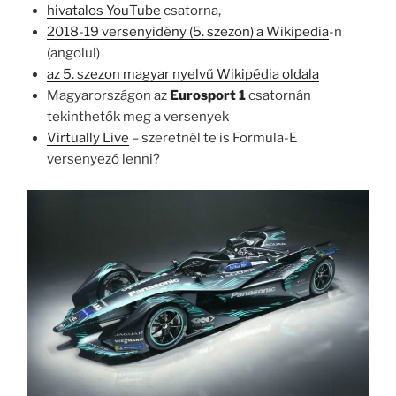
hivatalos YouTube
csatorna,
2018-19 versenyidény (5. szezon) a Wikipedia
-n
(angolul)
az 5. szezon magyar nyelvű Wikipédia oldala
Magyarországon az
Eurosport 1
csatornán
tekinthetők meg a versenyek
Virtually Live
– szeretnél te is Formula-E
versenyezó lenni?