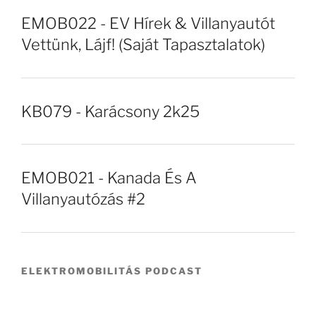
EMOB022 - EV Hírek & Villanyautót
Vettünk, Lájf! (Saját Tapasztalatok)
KB079 - Karácsony 2k25
EMOB021 - Kanada És A
Villanyautózás #2
ELEKTROMOBILITÁS PODCAST