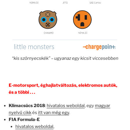
“kis szörnyecskék” – ugyanaz egy kicsit viccesebben
E-motorsport, éghajlatváltozás, elektromos autók,
és a többi . . .
Klímacsúcs 2018
:
hivatalos weboldal
, egy
magyar
nyelvű cikk
és
itt van még egy
.
FIA Formula-E
hivatalos weboldal
,