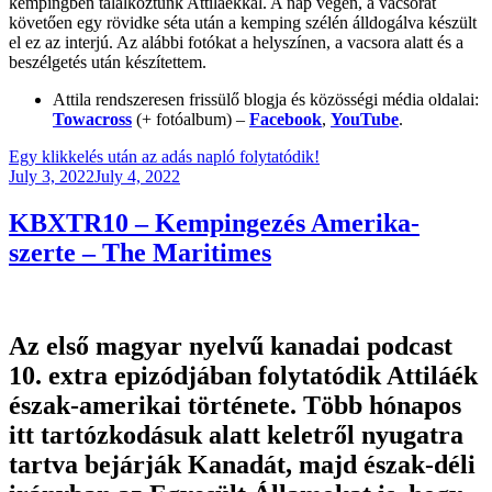
kempingben találkoztunk Attiláékkal. A nap végén, a vacsorát
követően egy rövidke séta után a kemping szélén álldogálva készült
el ez az interjú. Az alábbi fotókat a helyszínen, a vacsora alatt és a
beszélgetés után készítettem.
Attila rendszeresen frissülő blogja és közösségi média oldalai:
Towacross
(+ fotóalbum) –
Facebook
,
YouTube
.
Egy klikkelés után az adás napló folytatódik!
Posted
July 3, 2022
July 4, 2022
on
KBXTR10 – Kempingezés Amerika-
szerte – The Maritimes
Az első magyar nyelvű kanadai podcast
10. extra epizódjában folytatódik Attiláék
észak-amerikai története. Több hónapos
itt tartózkodásuk alatt keletről nyugatra
tartva bejárják Kanadát, majd észak-déli