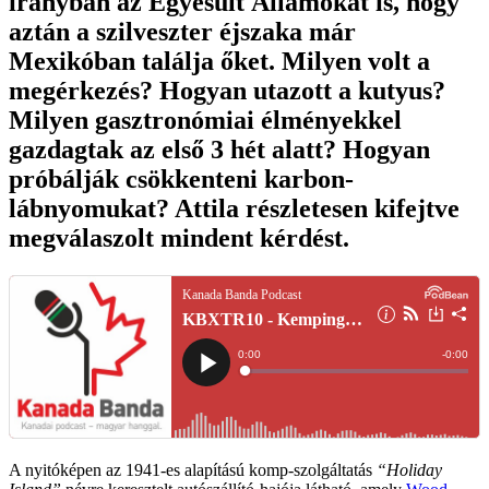
irányban az Egyesült Államokat is, hogy
aztán a szilveszter éjszaka már
Mexikóban találja őket. Milyen volt a
megérkezés? Hogyan utazott a kutyus?
Milyen gasztronómiai élményekkel
gazdagtak az első 3 hét alatt? Hogyan
próbálják csökkenteni karbon-
lábnyomukat? Attila részletesen kifejtve
megválaszolt mindent kérdést.
A nyitóképen az 1941-es alapítású komp-szolgáltatás
“Holiday