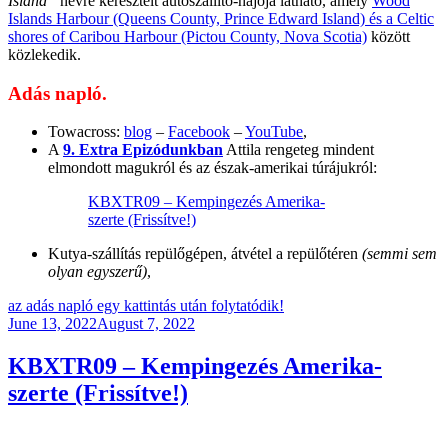
Island”
névre keresztelt autószállító-hajója látható, amely
Wood
Islands Harbour (Queens County, Prince Edward Island) és a Celtic
shores of Caribou Harbour (Pictou County, Nova Scotia)
között
közlekedik.
Adás napló.
Towacross:
blog
–
Facebook
–
YouTube
,
A
9. Extra Epizódunkban
Attila rengeteg mindent
elmondott magukról és az észak-amerikai túrájukról:
KBXTR09 – Kempingezés Amerika-
szerte (Frissítve!)
Kutya-szállítás repülőgépen, átvétel a repülőtéren
(semmi sem
olyan egyszerű)
,
az adás napló egy kattintás után folytatódik!
Posted
June 13, 2022
August 7, 2022
on
KBXTR09 – Kempingezés Amerika-
szerte (Frissítve!)