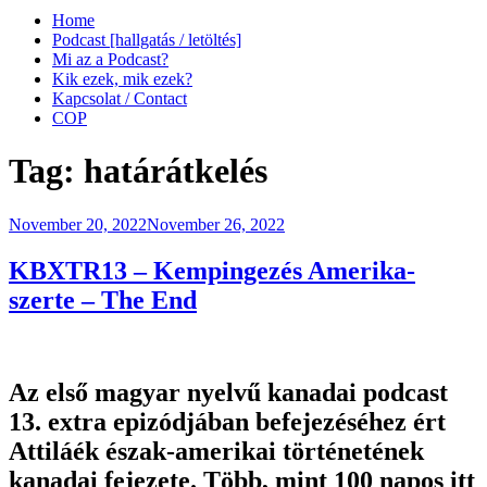
Home
Podcast [hallgatás / letöltés]
Mi az a Podcast?
Kik ezek, mik ezek?
Kapcsolat / Contact
COP
Tag:
határátkelés
Posted
November 20, 2022
November 26, 2022
on
KBXTR13 – Kempingezés Amerika-
szerte – The End
Az első magyar nyelvű kanadai podcast
13. extra epizódjában befejezéséhez ért
Attiláék észak-amerikai történetének
kanadai fejezete. Több, mint 100 napos itt