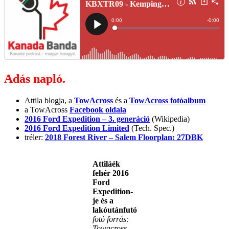
Adás napló.
Attila blogja, a
TowAcross
és a
TowAcross fotóalbum
a TowAcross
Facebook oldala
2016 Ford Expedition – 3. generáció
(Wikipedia)
2016 Ford Expedition Limited
(Tech. Spec.)
tréler:
2018 Forest River – Salem Floorplan: 27DBK
Attiláék
fehér 2016
Ford
Expedition-
je és a
lakóutánfutó
fotó forrás:
Towacross