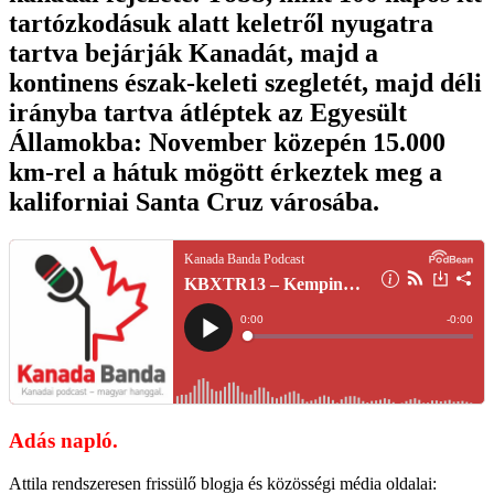
tartózkodásuk alatt keletről nyugatra
tartva bejárják Kanadát, majd a
kontinens észak-keleti szegletét, majd déli
irányba tartva átléptek az Egyesült
Államokba: November közepén 15.000
km-rel a hátuk mögött érkeztek meg a
kaliforniai Santa Cruz városába.
Adás napló.
Attila rendszeresen frissülő blogja és közösségi média oldalai: