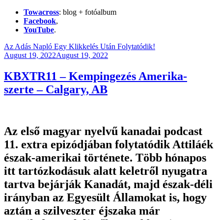
Towacross
: blog + fotóalbum
Facebook
,
YouTube
.
Az Adás Napló Egy Klikkelés Után Folytatódik!
Posted
August 19, 2022
August 19, 2022
on
KBXTR11 – Kempingezés Amerika-
szerte – Calgary, AB
Az első magyar nyelvű kanadai podcast
11. extra epizódjában folytatódik Attiláék
észak-amerikai története. Több hónapos
itt tartózkodásuk alatt keletről nyugatra
tartva bejárják Kanadát, majd észak-déli
irányban az Egyesült Államokat is, hogy
aztán a szilveszter éjszaka már