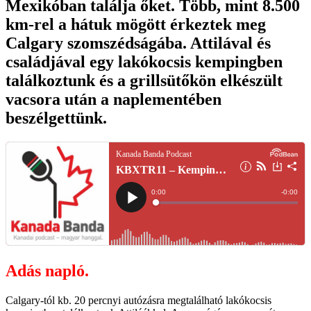
Mexikóban találja őket. Több, mint 8.500
km-rel a hátuk mögött érkeztek meg
Calgary szomszédságába. Attilával és
családjával egy lakókocsis kempingben
találkoztunk és a grillsütőkön elkészült
vacsora után a naplementében
beszélgettünk.
Adás napló.
Calgary-tól kb. 20 percnyi autózásra megtalálható lakókocsis