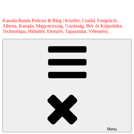
Skip
to
content
Kanada Banda Podcast & Blog | Közélet, Család, Emigráció,
Alberta, Kanada, Magyarország, Gazdaság, Bel- és Külpolitika,
Technológia, Hírháttér, Elemzés, Tapasztalat, Vélemény.
Menu