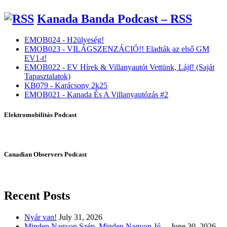
Kanada Banda Podcast – RSS
EMOB024 - H2ülyeség!
EMOB023 - VILÁGSZENZÁCIÓ!! Eladták az első GM
EV1-t!
EMOB022 - EV Hírek & Villanyautót Vettünk, Lájf! (Saját
Tapasztalatok)
KB079 - Karácsony 2k25
EMOB021 - Kanada És A Villanyautózás #2
Elektromobilitás Podcast
Canadian Observers Podcast
Recent Posts
Nyár van!
July 31, 2026
Minden Nagyon Szép, Minden Nagyon Jó…
June 30, 2026