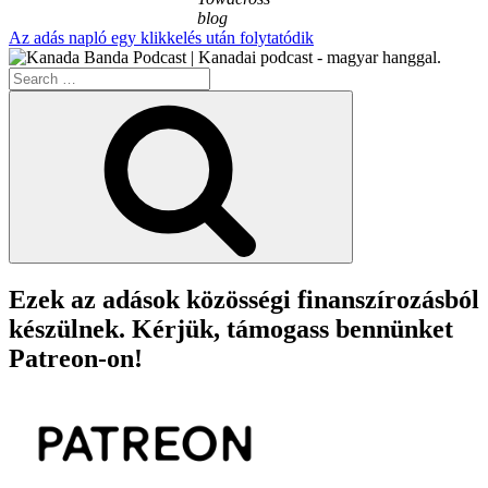
blog
Az adás napló egy klikkelés után folytatódik
Search
for:
Search
Ezek az adások közösségi finanszírozásból
készülnek. Kérjük, támogass bennünket
Patreon-on!