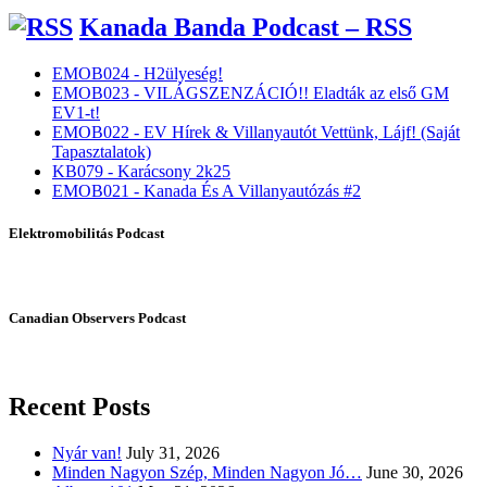
Kanada Banda Podcast – RSS
EMOB024 - H2ülyeség!
EMOB023 - VILÁGSZENZÁCIÓ!! Eladták az első GM
EV1-t!
EMOB022 - EV Hírek & Villanyautót Vettünk, Lájf! (Saját
Tapasztalatok)
KB079 - Karácsony 2k25
EMOB021 - Kanada És A Villanyautózás #2
Elektromobilitás Podcast
Canadian Observers Podcast
Recent Posts
Nyár van!
July 31, 2026
Minden Nagyon Szép, Minden Nagyon Jó…
June 30, 2026