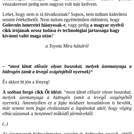
visszakeresni pedig nem nagyon volt már kedvem.
Lehet, hogy nem is rá hivatkoznak? Sajnos, nem tudtam kideríteni
semmi értékelhetőt. Nem tudom egyértelműen eldönteni, hogy
Golovnin ismeretei hiányosak-e
, vagy pedig
a magyar nyelvű
cikk írójának orosz tudása és technológiai jártassága hagy
kívánni valót maga után
?
a Toyota Mira hátulról
– “most látott először olyan buszokat, melyek üzemanyaga a
hidrogén (amit a levegő oxigénjéből nyernek)
“
És akkor itt jön a lényeg!
A szóban forgó cikk Őt idézi:
“most látott először olyan buszokat,
melyek üzemanyaga a hidrogén (amit a levegő oxigénjéből
nyernek). Amennyiben ez a fajta módszer hosszútávon is beválik,
már semmi nem fogja elválasztani a Japánokat attól, hogy végleg
elbúcsúzzanak a benzinnel működő járművektől.
(..)
Az úgynevezett hidrogénmotor, oxigént és hidrogént egyesít, ebből