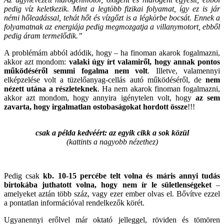
pedig víz keletkezik. Mint a legtöbb fizikai folyamat, így ez is jár
némi hőleadással, tehát hőt és vízgőzt is a légkörbe bocsát. Ennek a
folyamatnak az energiája pedig megmozgatja a villanymotort, ebből
pedig áram termelődik.”
A problémám abból adódik, hogy – ha finoman akarok fogalmazni,
akkor azt mondom:
valaki úgy írt valamiről, hogy annak pontos
működéséről semmi fogalma nem volt
. Illetve, valamennyi
elképzelése volt a tüzelőanyag-cellás autó működéséről, de
nem
nézett utána a részleteknek
. Ha nem akarok finoman fogalmazni,
akkor azt mondom, hogy annyira igénytelen volt, hogy
az sem
zavarta, hogy irgalmatlan ostobaságokat hordott össze
!!!
csak a példa kedvéért: az egyik cikk a sok közül
(kattints a nagyobb nézethez)
Pedig csak
kb. 10-15 percébe telt volna és máris annyi tudás
birtokába juthatott volna, hogy nem ír le sületlenségeket
–
amelyeket aztán több száz, vagy ezer ember olvas el. Bővítve ezzel
a pontatlan információval rendelkezők körét.
Ugyanennyi erőlvel már oktató jelleggel, röviden és tömören