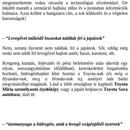
megismerhetette volna olvasóit a technológiai részletekkel. De
inkább maradt a szenzáció hajhász stílus és a pontatlan információk
halmaza. Azaz kellett a hangzatos cím, a sok klikkelés és a végtelen
baromságok!
– “Levegővel működő buszokat találtak fel a japánok”
Nem, semmi ilyesmit nem találtak fel a japánok. Sőt, eddig még
senki sem talált fel levegővel hajtott autót, buszt, kamiont, stb.
Rengeteg kutatás, fejlesztés és pénz befektetése után sikerült egy
olyan, sorozatgyártásban előállítható, kereskedelmi forgalomba
hozható, hidrogénhajtást létre hoznia a Toyota-nak
(és még a
Hyundai-nak, meg a Honda-nak is)
, amelyet már bárki
megvásárolhat magának. Lásd a több országban is kapható
Toyota
Miria személyautó
(nyitókép)
, vagy a japán belpiacos
Toyota Sora
autóbusz
, lásd itt:
– “üzemanyaga a hidrogén, amit a levegő oxigénjéből nyernek”