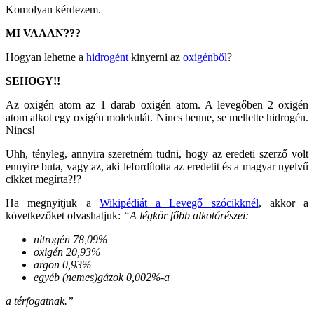
Komolyan kérdezem.
MI VAAAN???
Hogyan lehetne a
hidrogént
kinyerni az
oxigénből
?
SEHOGY!!
Az oxigén atom az 1 darab oxigén atom. A levegőben
2 oxigén
atom alkot egy oxigén molekulát.
Nincs benne, se mellette hidrogén.
Nincs!
Uhh, tényleg, annyira szeretném tudni, hogy az eredeti szerző volt
ennyire buta, vagy az, aki lefordította az eredetit és a magyar nyelvű
cikket megírta?!?
Ha megnyitjuk a
Wikipédiát a Levegő szócikknél
, akkor a
következőket olvashatjuk:
“A légkör főbb alkotórészei:
nitrogén 78,09%
oxigén 20,93%
argon 0,93%
egyéb (nemes)gázok 0,002%-a
a térfogatnak.”