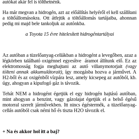
autókat akár fel is tölthetnénk.
Ha már megvan a hidrogén, azt az előállítás helyéről el kell szállítani
a töltőállomásokra. Ott átfejtik a töltőállomás tartájaiba, ahonnan
pedig mi majd bele tankoljuk az autónkba.
a Toyota 15 évre hitelesített hidrogéntartályai
Az autóban a tüzelőanyag-cellákban a hidrogént a levegőben, azaz a
légkörben található oxigénnel egyesítve áramot állítunk elő. Ez az
elektromosság fogja meghajtani az autó villanymotorjait
(vagy
tölteni annak akkumulátorait),
így mozgásba hozva a járművet. A
H2-ből és az oxigénből vízpára lesz, amely kicsepeg az autóból, kb.
úgy, ahogyan a kipufogó gáz is távozik.
Tehát NEM a hidrogént égetjük el egy hidrogén hajtású autóban,
mint ahogyan a benzint, vagy gázolajat égetjük el a belső égésű
motorral szerelt járművekben. Itt nincs égéstermék, a tüzelőanyag-
cellás autóból csak némi hő és tiszta H2O távozik el.
+ Na és akkor hol itt a baj?