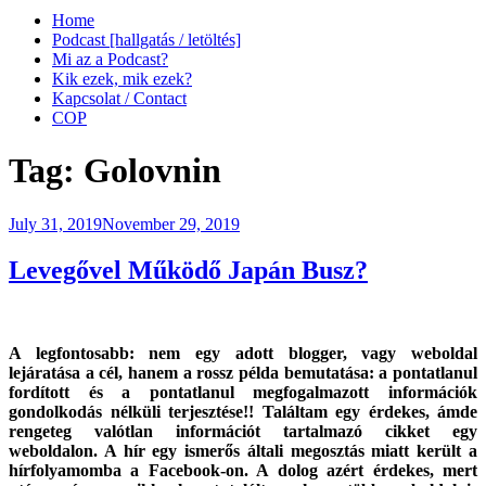
Home
Podcast [hallgatás / letöltés]
Mi az a Podcast?
Kik ezek, mik ezek?
Kapcsolat / Contact
COP
Tag:
Golovnin
Posted
July 31, 2019
November 29, 2019
on
Levegővel Működő Japán Busz?
A legfontosabb: nem egy adott blogger, vagy weboldal
lejáratása a cél, hanem a rossz példa bemutatása: a pontatlanul
fordított és a pontatlanul megfogalmazott információk
gondolkodás nélküli terjesztése!! Találtam
egy érdekes, ámde
rengeteg valótlan információt tartalmazó cikket egy
weboldalon. A hír egy ismerős általi megosztás miatt került a
hírfolyamomba a Facebook-on. A dolog azért érdekes, mert