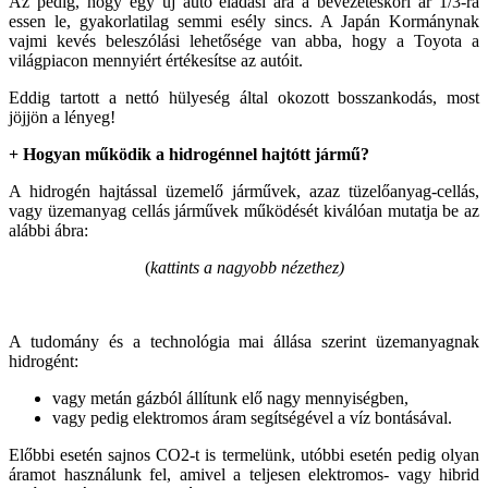
Az pedig, hogy egy új autó eladási ára a bevezetéskori ár 1/3-ra
essen le, gyakorlatilag semmi esély sincs. A Japán Kormánynak
vajmi kevés beleszólási lehetősége van abba, hogy a Toyota a
világpiacon mennyiért értékesítse az autóit.
Eddig tartott a nettó hülyeség által okozott bosszankodás, most
jöjjön a lényeg!
+ Hogyan működik a hidrogénnel hajtótt jármű?
A hidrogén hajtással üzemelő járművek, azaz tüzelőanyag-cellás,
vagy üzemanyag cellás járművek működését kiválóan mutatja be az
alábbi ábra:
(
kattints a nagyobb nézethez)
A tudomány és a technológia mai állása szerint üzemanyagnak
hidrogént:
vagy metán gázból állítunk elő nagy mennyiségben,
vagy pedig elektromos áram segítségével a víz bontásával.
Előbbi esetén sajnos CO2-t is termelünk, utóbbi esetén pedig olyan
áramot használunk fel, amivel a teljesen elektromos- vagy hibrid