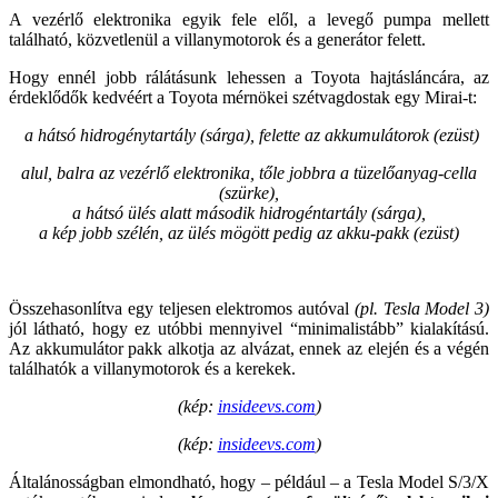
A vezérlő elektronika egyik fele elől, a levegő pumpa mellett
található, közvetlenül a villanymotorok és a generátor felett.
Hogy ennél jobb rálátásunk lehessen a Toyota hajtásláncára, az
érdeklődők kedvéért a Toyota mérnökei szétvagdostak egy Mirai-t:
a hátsó hidrogénytartály (sárga), felette az akkumulátorok (ezüst)
alul, balra az vezérlő elektronika, tőle jobbra a tüzelőanyag-cella
(szürke),
a hátsó ülés alatt második hidrogéntartály (sárga),
a kép jobb szélén, az ülés mögött pedig az akku-pakk (ezüst)
Összehasonlítva egy teljesen elektromos autóval
(pl. Tesla Model 3)
jól látható, hogy ez utóbbi mennyivel “minimalistább” kialakítású.
Az akkumulátor pakk alkotja az alvázat, ennek az elején és a végén
találhatók a villanymotorok és a kerekek.
(kép:
insideevs.com
)
(kép:
insideevs.com
)
Általánosságban elmondható, hogy – például – a Tesla Model S/3/X