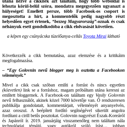
utána nézve a cikknek azt találtam, hogy több weboldal is
lehozta körül-belül szóra, mondatra megegyezően ugyanazt a
hülyeséget! Emellett persze, több Facebook-os csoport is
megosztotta a hírt, a kommentelők pedig nagyobb részt
helyeslően egyet értenek,
“bezzeg Magyarország”
-oznak és csak
néhányuk esett gondolkodóba a cikk elolvasását követően.
a képen egy csúnyácska tüzelőanya-cellás
Toyota Mirai
látható
Következzék a cikk bemutatása, azaz elemzése és a kritikáim
megfogalmazása.
– “Egy Golovnin nevű blogger meg is osztotta a Facebookon
véleményét.”
Mivel a cikk csak szóban említi a forrást és nincs egyetlen
(közvetlen)
link se a forráshoz, magam próbáltam utána keresni az
említett bloggernek. A Facebook-on találtam egy
Vasily Golovnin
nevű felhasználót, akinek közel 7000 követője van. Ő rendszeresen
publikálja gondolatait, kommentárjait, véleményét anyanyelvén,
azaz oroszul. A beépített fordító segítségével sikerült angolra
fordítani a cirill betűs posztokat. Golovnin nagyrészt Észak-Koreáról
és Japánról ír. 2019. januárjáig visszamenőleg nem találtam nála
technológiai témájú, vagy autókról szóló írást… jobban