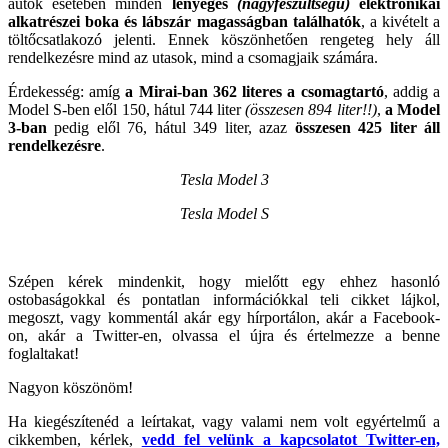
autók esetében minden
lényeges
(nagyfeszültségű)
elektronikai
alkatrészei boka és lábszár magasságban találhatók
, a kivételt a
töltőcsatlakozó jelenti. Ennek köszönhetően rengeteg hely áll
rendelkezésre mind az utasok, mind a csomagjaik számára.
Érdekesség: amíg
a Mirai-ban 362 literes a csomagtartó
, addig a
Model S-ben elől 150, hátul 744 liter
(összesen 894 liter!!)
,
a Model
3-ban
pedig elől 76, hátul 349 liter, azaz
összesen 425 liter áll
rendelkezésre
.
Tesla Model 3
Tesla Model S
Szépen kérek mindenkit, hogy mielőtt egy ehhez hasonló
ostobaságokkal és pontatlan információkkal teli cikket lájkol,
megoszt, vagy kommentál akár egy hírportálon, akár a Facebook-
on, akár a Twitter-en, olvassa el újra és értelmezze a benne
foglaltakat!
Nagyon köszönöm!
Ha kiegészítenéd a leírtakat, vagy valami nem volt egyértelmű a
cikkemben, kérlek,
vedd fel velünk a kapcsolatot Twitter-en,