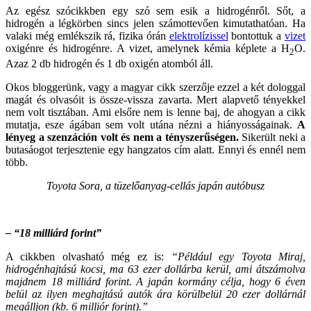
Az egész szócikkben egy szó sem esik a hidrogénről. Sőt, a
hidrogén a légkörben sincs jelen számottevően kimutathatóan. Ha
valaki még emlékszik rá, fizika órán
elektrolízissel
bontottuk a
vizet
oxigénre és hidrogénre. A vizet, amelynek kémia képlete a H
O.
2
Azaz 2 db hidrogén és 1 db oxigén atomból áll.
Okos bloggerünk, vagy a magyar cikk szerzője ezzel a két dologgal
magát és olvasóit is össze-vissza zavarta. Mert alapvető tényekkel
nem volt tisztában. Ami elsőre nem is lenne baj, de ahogyan a cikk
mutatja, esze ágában sem volt utána nézni a hiányosságainak.
A
lényeg a szenzáción volt és nem a tényszerűségen.
Sikerült neki a
butasáogot terjesztenie egy hangzatos cím alatt. Ennyi és ennél nem
több.
Toyota Sora, a tüzelőanyag-cellás japán autóbusz
– “18 milliárd forint”
A cikkben olvasható még ez is:
“Például egy Toyota Miraj,
hidrogénhajtású kocsi, ma 63 ezer dollárba kerül, ami átszámolva
majdnem 18 milliárd forint.
A japán kormány célja, hogy 6 éven
belül az ilyen meghajtású autók ára körülbelül 20 ezer dollárnál
megálljon (kb. 6 milliór forint).”