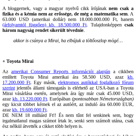
A bloggernek, vagy a magyar nyelvű cikk írójának
nem csak a
fizika és a kémia nem az erőssége, de még a matematika sem
. A
63.000 USD (amerikai dollár) nem 18.000.000.000 Ft, hanem
(árfolyamtól függően) kb. 18.500.000 Ft
. Tulajdonképpen
csak
három nagyság rendet sikerült tévednie
.
akkor is csúnya a Mirai, ha elbújuk a töltőoszlop mögé…
+ Toyota Mirai
Az
amerikai Consumer Reports információi alapján
a cikkben
említett Toyota Mirai amerikai ára 58.500 USD, azaz
kb.
17.200.000 Ft
. Egy másik,
elektromos autókkal foglalkozó fórum
szerint
jelentős állami támogatás is elérhető az USA-ban a Toyota
Mirai vásárlása esetén, amelynek ára így már csak 45.000 USD,
azaz
kb. 13.220.000 Ft
. Európában
(pontosabban Németországban)
egy kicsit többet kérnek el az autóért, az induló ára 60.000 EUR,
azaz
kb. 19.600.000 Ft
.
DE NEM 18 milliárd Ft!! És nem tűnt fel senkinek sem, hogy
irgalmatlanul magas számot írtak le, senki sem számolt utána, csak
ész nélkül átvették a cikket több helyen is.