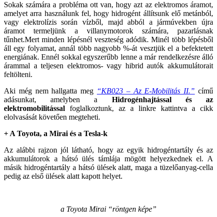
Sokak számára a probléma ott van, hogy azt az elektromos áramot,
amelyet arra használunk fel, hogy hidrogént állítsunk elő metánból,
vagy elektrolízis során vízből, majd abból a jármúvekben újra
áramot termeljünk a villanymotorok számára, pazarlásnak
tűnhet.Mert minden lépésnél veszteség adódik. Minél több lépésből
áll egy folyamat, annál több nagyobb %-át vesztjük el a befektetett
energiának. Ennél sokkal egyszerűbb lenne a már rendelkezésre álló
árammal a teljesen elektromos- vagy hibrid autók akkumulátorait
feltölteni.
Aki még nem hallgatta meg
“KB023 – Az E-Mobilitás II.”
című
adásunkat, amelyben a
Hidrogénhajtással és az
elektromobilitással
foglalkoztunk, az a linkre kattintva a cikk
elolvasását követően megteheti.
+ A Toyota, a Mirai és a Tesla-k
Az alábbi rajzon jól látható, hogy az egyik hidrogéntartály és az
akkumulátorok a hátsó ülés támlája mögött helyezkednek el. A
másik hidrogéntartály a hátsó ülések alatt, maga a tüzelőanyag-cella
pedig az első ülések alatt kapott helyet.
a Toyota Mirai “röntgen képe”