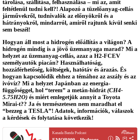
tárolása, szállítása, felhasználása – mi az,
amit
feltétlenül tudni kell
?! Alapozó a tüzelőanyag-cellás
járművekről, tudnivalók az előnyökről és a
hátrányokról, mindarról, amiről rajtunk kívül senki
sem beszél!
Hogyan áll most a hidrogén előállítás a világon? A
hidrogén mindig is a jövő üzemanyaga marad? Mi a
helyzet az üzemanyag-cellás, azaz a H2-FCEV
személyautók piacán? Használhatóság,
hozzáférhetőség, költségek, hatótáv és árazás. És
hogyan kapcsolódik ehhez a témához az aszály és az
ivóvíz? Mi a helyzet Japánban az energia-
függőséggel, hol “terem” a metán-hidrát
(CH4-
5.75H2O)
és miért emlegetjük annyit a Toyota
Mirai-t?? Ja és természetesen nem maradhat el
“bezzeg a TESLA”! Adatok, információk, válaszok
a kérdések és
folytatása következik
!