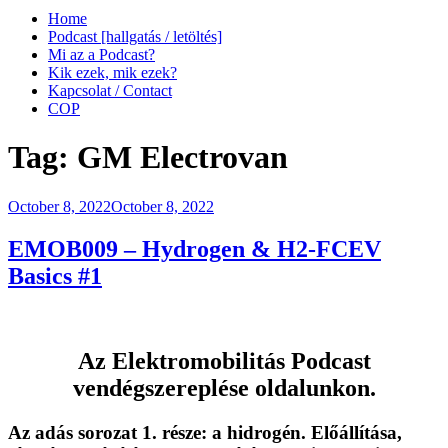
Home
Podcast [hallgatás / letöltés]
Mi az a Podcast?
Kik ezek, mik ezek?
Kapcsolat / Contact
COP
Tag:
GM Electrovan
Posted
October 8, 2022
October 8, 2022
on
EMOB009 – Hydrogen & H2-FCEV
Basics #1
Az
Elektromobilitás Podcast
vendégszereplése oldalunkon.
Az adás sorozat 1. része:
a hidrogén
. Előállítása,