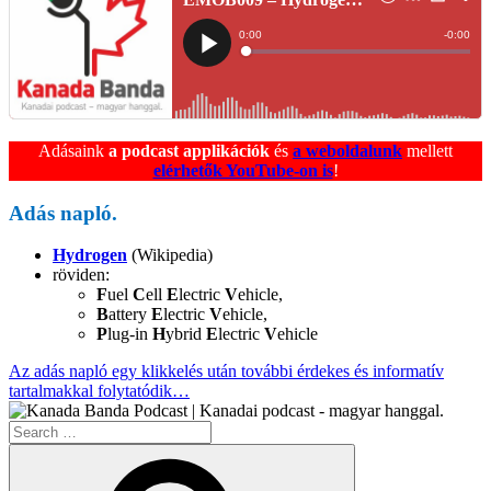
Adásaink
a podcast applikációk
és
a weboldalunk
mellett
elérhetők YouTube-on is
!
Adás napló.
Hydrogen
(Wikipedia)
röviden:
F
uel
C
ell
E
lectric
V
ehicle,
B
attery
E
lectric
V
ehicle,
P
lug-in
H
ybrid
E
lectric
V
ehicle
Az adás napló egy klikkelés után további érdekes és informatív
tartalmakkal folytatódik…
Search
for:
Search