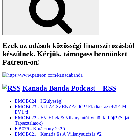
Ezek az adások közösségi finanszírozásból
készülnek. Kérjük, támogass bennünket
Patreon-on!
Kanada Banda Podcast – RSS
EMOB024 - H2ülyeség!
EMOB023 - VILÁGSZENZÁCIÓ!! Eladták az első GM
EV1-t!
EMOB022 - EV Hírek & Villanyautót Vettünk, Lájf! (Saját
Tapasztalatok)
KB079 - Karácsony 2k25
EMOB021 - Kanada És A Villanyautózás #2