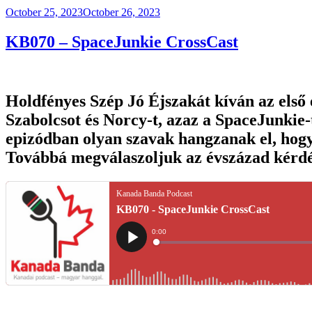
Posted
October 25, 2023
October 26, 2023
on
KB070 – SpaceJunkie CrossCast
Holdfényes Szép Jó Éjszakát kíván az első
Szabolcsot és Norcy-t, azaz a SpaceJunkie-
epizódban olyan szavak hangzanak el, hogy
Továbbá megválaszoljuk az évszázad kérd