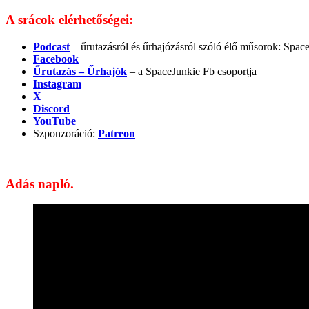
A srácok elérhetőségei:
Podcast
– űrutazásról és űrhajózásról szóló élő műsorok: Spac
Facebook
Űrutazás – Űrhajók
– a SpaceJunkie Fb csoportja
Instagram
X
Discord
YouTube
Szponzoráció:
Patreon
Adás napló.