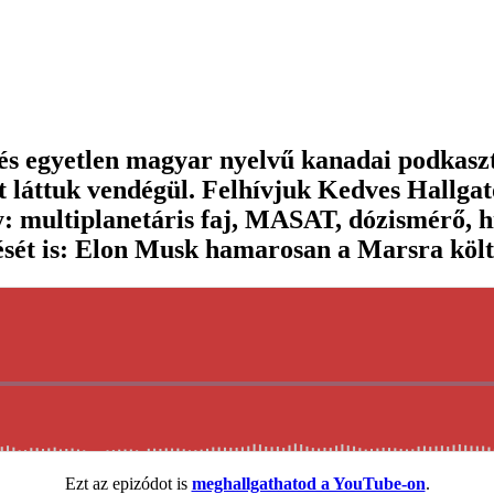
 és egyetlen magyar nyelvű kanadai podkasz
t láttuk vendégül. Felhívjuk Kedves Hallgató
: multiplanetáris faj, MASAT, dózismérő, h
ését is: Elon Musk hamarosan a Marsra köl
Ezt az epizódot is
meghallgathatod a YouTube-on
.