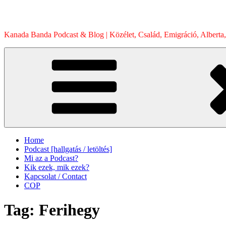
Skip
to
content
Kanada Banda Podcast & Blog | Közélet, Család, Emigráció, Alberta,
Home
Podcast [hallgatás / letöltés]
Mi az a Podcast?
Kik ezek, mik ezek?
Kapcsolat / Contact
COP
Tag:
Ferihegy