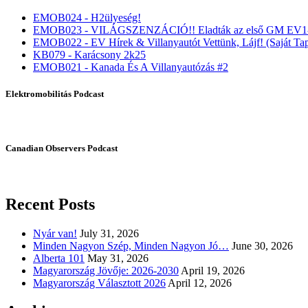
EMOB024 - H2ülyeség!
EMOB023 - VILÁGSZENZÁCIÓ!! Eladták az első GM EV1-
EMOB022 - EV Hírek & Villanyautót Vettünk, Lájf! (Saját Tap
KB079 - Karácsony 2k25
EMOB021 - Kanada És A Villanyautózás #2
Elektromobilitás Podcast
Canadian Observers Podcast
Recent Posts
Nyár van!
July 31, 2026
Minden Nagyon Szép, Minden Nagyon Jó…
June 30, 2026
Alberta 101
May 31, 2026
Magyarország Jövője: 2026-2030
April 19, 2026
Magyarország Választott 2026
April 12, 2026