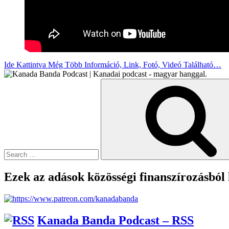
Ide Kattintva Még Több Információ, Link, Fotó, Videó Található…
Search
for:
Ezek az adások közösségi finanszírozásból
Kanada Banda Podcast – RSS