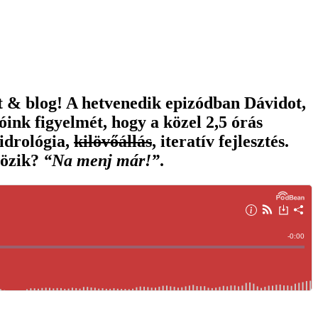
t & blog! A hetvenedik epizódban Dávidot,
ink figyelmét, hogy a közel 2,5 órás
idrológia,
kilövőállás
, iteratív fejlesztés.
tözik?
“Na menj már!”
.