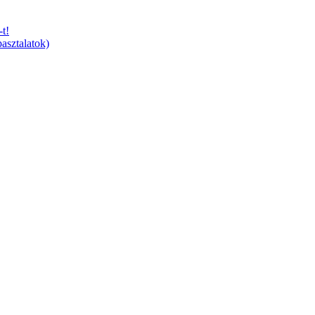
t!
asztalatok)