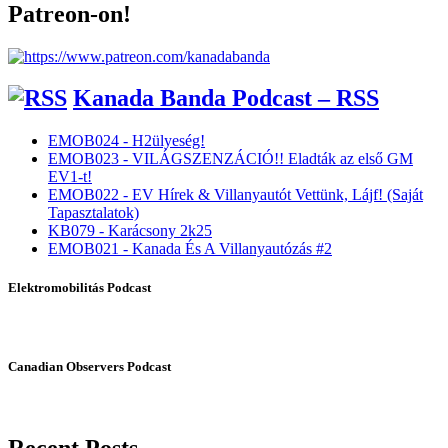
Patreon-on!
Kanada Banda Podcast – RSS
EMOB024 - H2ülyeség!
EMOB023 - VILÁGSZENZÁCIÓ!! Eladták az első GM
EV1-t!
EMOB022 - EV Hírek & Villanyautót Vettünk, Lájf! (Saját
Tapasztalatok)
KB079 - Karácsony 2k25
EMOB021 - Kanada És A Villanyautózás #2
Elektromobilitás Podcast
Canadian Observers Podcast
Recent Posts