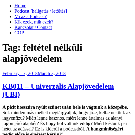
Home
Podcast [hallgatás / letöltés]
Mi az a Podcast?
Kik ezek, mik ezek?
Kapcsolat / Contact
COP
Tag:
feltétel nélküli
alapjövedelem
Posted
February 17, 2018
March 3, 2018
on
KB011 – Univerzális Alapjövedelem
(UBI)
A picit hosszúra nyúlt szünet után bele is vágtunk a közepébe.
Sok minden más mellett megtárgyaljuk, hogy jó-e, kell-e nekünk az
ingyenfizu? Miért lenne hasznos, miért lenne ártalmas az alanyi
jogon járó alapbér? És hogy hol voltunk eddig? Miért késtünk pár
hetet az adással? Ez is kiderül a podcastból.
A hangminőségért
pedig előre is elnézést kérünk!