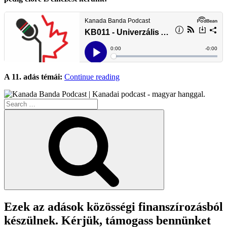
“KB011
A 11. adás témái:
Continue reading
–
Univerzális
Search
Alapjövedelem
for:
(UBI)”
Search
Ezek az adások közösségi finanszírozásból
készülnek. Kérjük, támogass bennünket