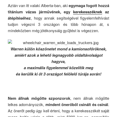
Aztán van itt valaki Alberta-ban, aki
egymaga fogott hozzá
titánium vázas járművének, egy
kerekesszéknek
az
átépítéséhez
, hogy annak segítségével figyelemfelhívást
tudjon végezni 3 országon és több hónapon át, s
mindeközben még jótékonysáig gyűjtést is végezzen.
Warren külön köszönetet mond a kamionsofőröknek,
amiért azok a lehető legnagyobb oldaltávolságot
hagyva,
a maximális figyelemmel közelítik meg
és
kerülik ki őt 3 országot felölelő túrája során!
Nem állnak mögötte szponzorok
, nem állnak mögötte
lelkes adományozók,
mindent önerőből csinált és csinál
.
Az önerőt pedig úgy kell érteni, hogy a kerekesszékét saját
maga hajtja végig a több, mint 5000 km-en, semmiféle