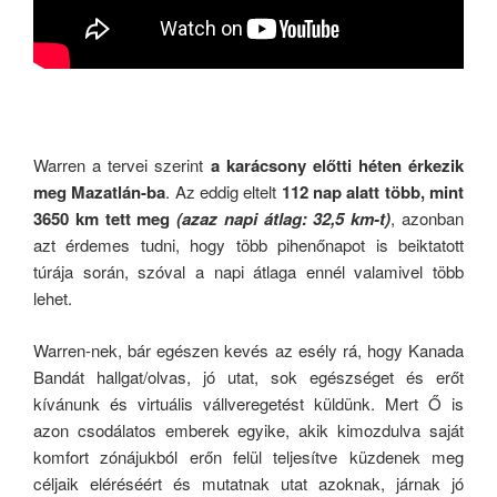
Warren a tervei szerint
a karácsony előtti héten érkezik
meg Mazatlán-ba
. Az eddig eltelt
112 nap alatt több, mint
3650 km tett meg
(azaz napi átlag: 32,5 km-t)
, azonban
azt érdemes tudni, hogy több pihenőnapot is beiktatott
túrája során, szóval a napi átlaga ennél valamivel több
lehet.
Warren-nek, bár egészen kevés az esély rá, hogy Kanada
Bandát hallgat/olvas, jó utat, sok egészséget és erőt
kívánunk és virtuális vállveregetést küldünk. Mert Ő is
azon csodálatos emberek egyike, akik kimozdulva saját
komfort zónájukból erőn felül teljesítve küzdenek meg
céljaik eléréséért és mutatnak utat azoknak, járnak jó