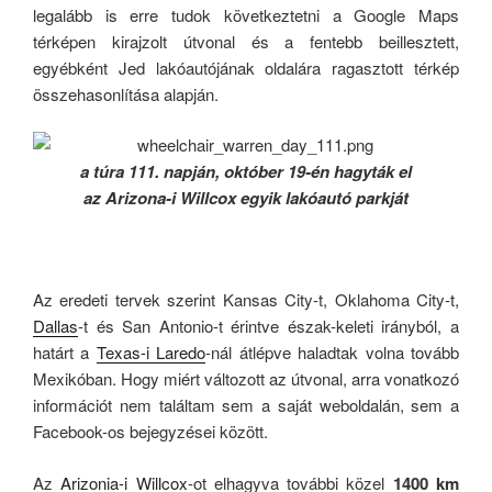
legalább is erre tudok következtetni a Google Maps
térképen kirajzolt útvonal és a fentebb beillesztett,
egyébként Jed lakóautójának oldalára ragasztott térkép
összehasonlítása alapján.
a túra 111. napján, október 19-én hagyták el
az Arizona-i Willcox egyik lakóautó parkját
Az eredeti tervek szerint Kansas City-t, Oklahoma City-t,
Dallas
-t és San Antonio-t érintve észak-keleti irányból, a
határt a
Texas-i Laredo
-nál átlépve haladtak volna tovább
Mexikóban. Hogy miért változott az útvonal, arra vonatkozó
információt nem találtam sem a saját weboldalán, sem a
Facebook-os bejegyzései között.
Az
Arizonia-i Willcox
-ot elhagyva további közel
1400 km