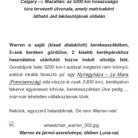
Calgary –> Mazatlán: az 5200 km hosszúságú
túra tervezett útvonala, amely matricaként
látható Jed lakóautójának oldalán
Warren a saját
(kissé átalakított)
kerekesszékében,
5+sok keréken gördülve, 2 kisebb kerékpárokhoz
használatos utánfutót húzva indult uticélja felé.
Gondoljunk bele: 5200 km-t autóval megtenni nem könnyű,
sokkal inkább fárasztó
(pl. egy
Nyíregyháza – Le Mans
(Franciaország)
oda-vissza is csak 3.830 km)
, kerékpáron
tekerve egyenesen kihívás, kerekesszékben ülve pedig …
már-már lehetetlen vállalkozásnak tűnik.
Nekünk, egyszerű halandóknak. De nem Warren-nek!
Warren és jármű-szerelvénye, ölében Luna-val,