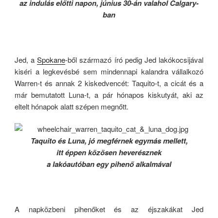
az indulás előtti napon, június 30-án valahol Calgary-
ban
Jed, a
Spokane
-ből származó író pedig Jed lakókocsijával
kiséri a legkevésbé sem mindennapi kalandra vállalkozó
Warren-t és annak 2 kiskedvencét: Taquito-t, a cicát és a
már bemutatott Luna-t, a pár hónapos kiskutyát, aki az
eltelt hónapok alatt szépen megnőtt.
Taquito és Luna, jó megférnek egymás mellett,
itt éppen közösen heverésznek
a lakóautóban egy pihenő alkalmával
A napközbeni pihenőket és az éjszakákat Jed