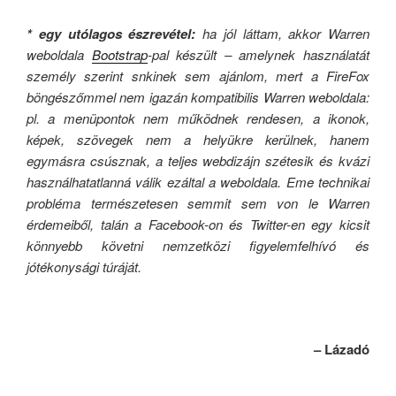
* egy utólagos észrevétel:
ha jól láttam, akkor Warren
weboldala
Bootstrap
-pal készült – amelynek használatát
személy szerint snkinek sem ajánlom, mert a FireFox
böngészőmmel nem igazán kompatibilis Warren weboldala:
pl. a menüpontok nem működnek rendesen, a ikonok,
képek, szövegek nem a helyükre kerülnek, hanem
egymásra csúsznak, a teljes webdizájn szétesik és kvázi
használhatatlanná válik ezáltal a weboldala.
Eme technikai
probléma természetesen semmit sem von le Warren
érdemeiből, talán a Facebook-on és Twitter-en egy kicsit
könnyebb követni nemzetközi figyelemfelhívó és
jótékonysági túráját.
– Lázadó