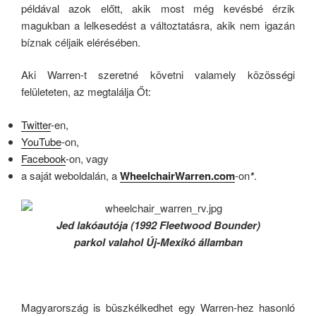
példával azok előtt, akik most még kevésbé érzik
magukban a lelkesedést a változtatásra, akik nem igazán
bíznak céljaik elérésében.
Aki Warren-t szeretné követni valamely közösségi
felületeten, az megtalálja Őt:
Twitter
-en,
YouTube
-on,
Facebook
-on, vagy
a saját weboldalán, a
WheelchairWarren.com
-on
*
.
Jed lakóautója (1992 Fleetwood Bounder)
parkol valahol Új-Mexikó államban
Magyarország is büszkélkedhet egy Warren-hez hasonló