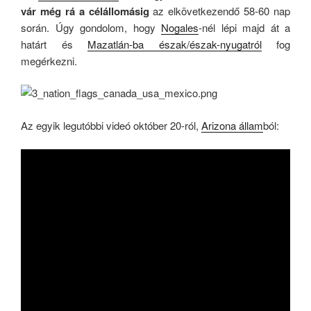
vár még rá a célállomásig
az elkövetkezendő 58-60 nap
során. Úgy gondolom, hogy
Nogales
-nél lépi majd át a
határt és
Mazatlán-ba észak/észak-nyugatról
fog
megérkezni.
Az egyik legutóbbi videó október 20-ról,
Arizona állam
ból: