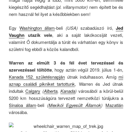
kiegészítő segédhajtást
(pl. villanymotor)
nem épített be és
nem használ fel ilyet a későbbiekben sem!
Egy
Washington állam
-beli
(USA)
szabadúszó író,
Jed
Vaughn
utazik vele
, aki a saját lakókocsiját vezeti,
valamint Ő dokumentálja a túrát és várhatóan egy könyv is
születni fog ebből a közös kalandból.
Warren az elmúlt 3 és fél évet tervezéssel és
szervezéssel töltötte
, hogy aztán végül 2019. július 1-én,
Kanada 152. születésnapján
útnak indulhasson. Amíg
mi
aznap családi pikniket tartottunk
, Warren és Jed útnak
indultak
Calgary
(
Alberta
,
Kanada
)
városából a körül-belül
5200 km hosszúságúra tervezett nemzetközi túrájukra a
Sinaloa állam
-beli
(
Mexikói Egyesült Államok
)
Mazatlán
városába.