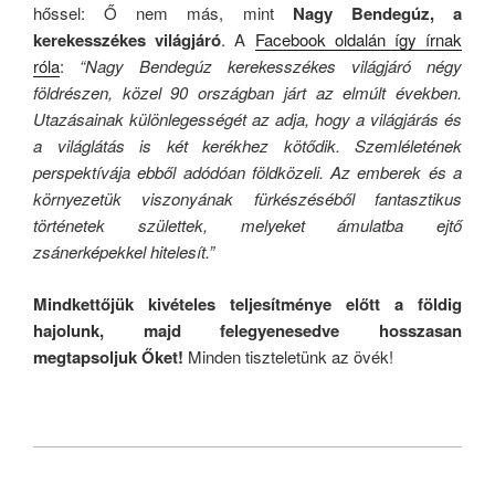
hőssel: Ő nem más, mint
Nagy Bendegúz, a
kerekesszékes világjáró
. A
Facebook oldalán így írnak
róla
:
“Nagy Bendegúz kerekesszékes világjáró négy
földrészen, közel 90 országban járt az elmúlt években.
Utazásainak különlegességét az adja, hogy a világjárás és
a világlátás is két kerékhez kötődik. Szemléletének
perspektívája ebből adódóan földközeli. Az emberek és a
környezetük viszonyának fürkészéséből fantasztikus
történetek születtek, melyeket ámulatba ejtő
zsánerképekkel hitelesít.”
Mindkettőjük kivételes teljesítménye előtt a földig
hajolunk, majd felegyenesedve hosszasan
megtapsoljuk Őket!
Minden tiszteletünk az övék!