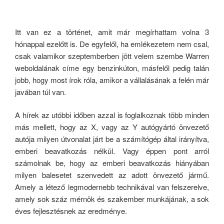
Itt van ez a történet, amit már megírhattam volna 3
hónappal ezelőtt is. De egyfelől, ha emlékezetem nem csal,
csak valamikor szeptemberben jött velem szembe Warren
weboldalának címe egy benzinkúton, másfelől pedig talán
jobb, hogy most írok róla, amikor a vállalásának a felén már
javában túl van.
A hírek az utóbbi időben azzal is foglalkoznak több minden
más mellett, hogy az X, vagy az Y autógyártó önvezető
autója milyen útvonalat járt be a számítógép által irányítva,
emberi beavatkozás nélkül. Vagy éppen pont arról
számolnak be, hogy az emberi beavatkozás hiányában
milyen balesetet szenvedett az adott önvezető jármű.
Amely a létező legmodernebb technikával van felszerelve,
amely sok száz mérnök és szakember munkájának, a sok
éves fejlesztésnek az eredménye.