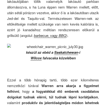
lakóautójában töltik valamelyik lakóautó parkban
állomásozva, s ha Luna éppen nem Warren mellett, előtt,
után sétál pórázon vezetve, akkor ő is a lakóautóban utazik
Jed-del és Taquito-val. Természetesen Warren-nek az
eltökéltsége mellett szüksége van nem kevés kalóriára is,
ezért jó kanadaihoz méltóan rendszeresen előkerül a
grillsütő (angolul:
barbecue
, vagy
BBQ
).
készül az ebéd a
Saskatchewan
-i
Wilcox
falvacska közelében
Ezzel a több hónapig tartó, több ezer kilométeres
nemzetközi túrával
Warren arra akarja a figyelmet
felhívni
, hogy
a fogyatékkal élő emberek csodálatos
dolgokat tudnak elérni, túl tudnak lépni korlátjaikon
,
valamint
produktív és jelentőségteljes módon lehetnek