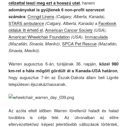
célzattal teszi meg ezt a hosszú utat
, hanem
adományokat is gyűjtenek 6 non-profit szervezet
számára
:
Cmngd Linens
(Calgary, Alberta, Kanada)
,
STARS ambulance
(Calgary, Alberta, Kanada)
a
Facebook
oldaluk itt érhető el
,
American Cancer Society
(USA)
,
American Wheelchair Foundation
(USA)
,
Immaculada
(Mazatlán, Sinaola, Mexikó)
,
SPCA Pet Rescue
(Mazatlán,
Sinaola, Mexikó)
.
Warren augusztus 6-án, túrájának 36. napján,
közel 980
km-rel a háta mögött gördült át a Kanada-USA határon
,
hogy augusztus 7-én az Észak-Dakota állam beli Lignite
településen éjszakázhassanak.
Az azóta eltelt időben Warren töretlenül haladt és halad
továbbra is célja felé. Az útvonalban az előre
eltervezettekhez képest jelentősebb változások történtek,