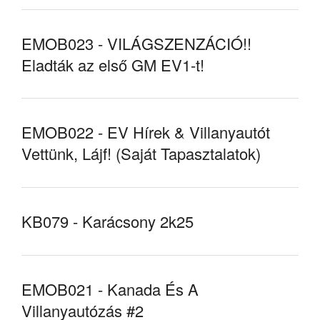
EMOB023 - VILÁGSZENZÁCIÓ!!
Eladták az első GM EV1-t!
EMOB022 - EV Hírek & Villanyautót
Vettünk, Lájf! (Saját Tapasztalatok)
KB079 - Karácsony 2k25
EMOB021 - Kanada És A
Villanyautózás #2