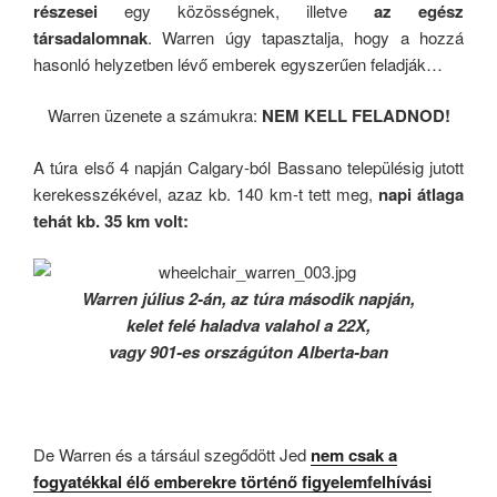
részesei
egy közösségnek, illetve
az egész
társadalomnak
. Warren úgy tapasztalja, hogy a hozzá
hasonló helyzetben lévő emberek egyszerűen feladják…
Warren üzenete a számukra:
NEM KELL FELADNOD!
A túra első 4 napján Calgary-ból Bassano településig jutott
kerekesszékével, azaz kb. 140 km-t tett meg,
napi átlaga
tehát kb. 35 km volt:
Warren július 2-án, az túra második napján,
kelet felé haladva valahol a 22X,
vagy 901-es országúton Alberta-ban
De Warren és a társául szegődött Jed
nem csak a
fogyatékkal élő emberekre történő figyelemfelhívási