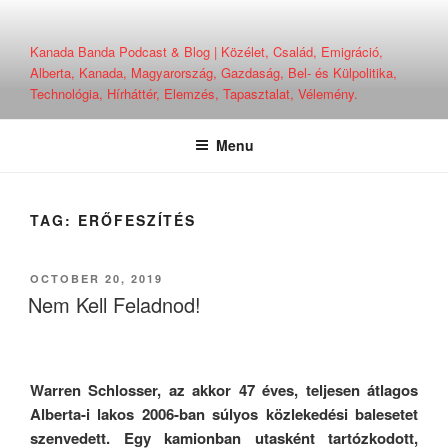
Skip
to
Kanada Banda Podcast & Blog | Közélet, Család, Emigráció,
content
Alberta, Kanada, Magyarország, Gazdaság, Bel- és Külpolitika,
Technológia, Hírháttér, Elemzés, Tapasztalat, Vélemény.
Menu
TAG:
ERŐFESZÍTÉS
POSTED
OCTOBER 20, 2019
ON
Nem Kell Feladnod!
Warren Schlosser, az akkor 47 éves, teljesen átlagos
Alberta-i lakos 2006-ban súlyos közlekedési balesetet
szenvedett. Egy kamionban utasként tartózkodott,