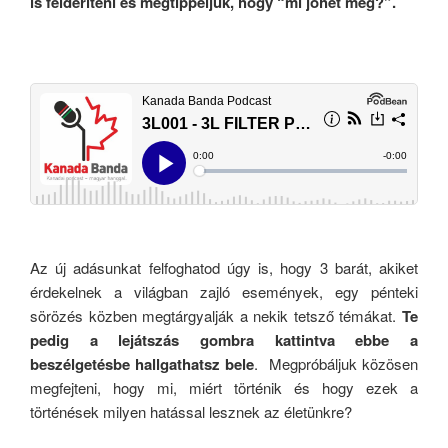
is felderíteni és megtippeljük, hogy “mi jöhet még?”.
Az új adásunkat felfoghatod úgy is, hogy 3 barát, akiket
érdekelnek a világban zajló események, egy pénteki
sörözés közben megtárgyalják a nekik tetsző témákat.
Te
pedig a lejátszás gombra kattintva ebbe a
beszélgetésbe hallgathatsz bele
. Megpróbáljuk közösen
megfejteni, hogy mi, miért történik és hogy ezek a
történések milyen hatással lesznek az életünkre?