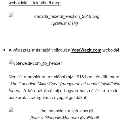
weboldala itt tekinthető meg
.
(grafika:
CTV
)
A választás másnapján elindult a
VoteWexit.com
weboldal
Nem új a probléma: az alábbi rajz 1915-ben készült, címe:
“The Canadian Milch Cow” (magyarul: a kanadai tejelő/fejős
tehén)
. A kép azt ábrázolja, hogyan használják ki a keleti
bankárok a szorgalmas nyugati gazdákat.
(fotó: a
Glenbow Museum jóvoltából)