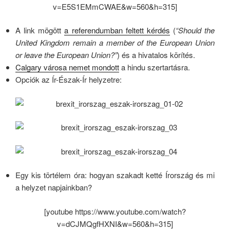
v=E5S1EMmCWAE&w=560&h=315]
A link mögött
a referendumban feltett kérdés
(
“Should the
United Kingdom remain a member of the European Union
or leave the European Union?”
) és a hivatalos körítés.
Calgary városa nemet mondott
a hindu szertartásra.
Opciók az Ír-Észak-Ír helyzetre:
Egy kis törtélem óra: hogyan szakadt ketté Írország és mi
a helyzet napjainkban?
[youtube https://www.youtube.com/watch?
v=dCJMQgfHXNI&w=560&h=315]