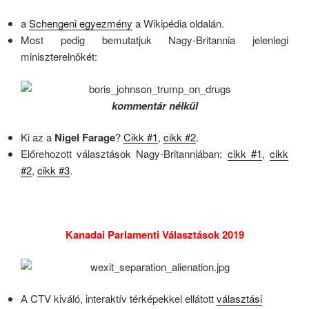
a
Schengeni egyezmény
a Wikipédia oldalán.
Most pedig bemutatjuk Nagy-Britannia jelenlegi
miniszterelnökét:
kommentár nélkül
Ki az a
Nigel Farage
?
Cikk #1
,
cikk #2
.
Előrehozott választások Nagy-Britanniában:
cikk #1
,
cikk
#2
,
cikk #3
.
Kanadai Parlamenti Választások 2019
A CTV kiváló, interaktív térképekkel ellátott
választási