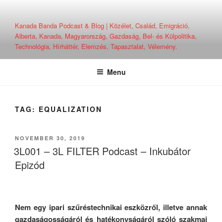
Skip
to
Kanada Banda Podcast & Blog | Közélet, Család, Emigráció,
content
Alberta, Kanada, Magyarország, Gazdaság, Bel- és Külpolitika,
Technológia, Hírháttér, Elemzés, Tapasztalat, Vélemény.
Menu
TAG:
EQUALIZATION
POSTED
NOVEMBER 30, 2019
ON
3L001 – 3L FILTER Podcast – Inkubátor
Epizód
Nem egy ipari szűréstechnikai eszközről, illetve annak
gazdaságosságáról és hatékonyságáról szóló szakmai