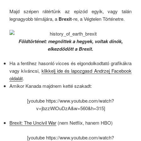
Majd szépen rátértünk az epizód egyik, vagy talán
legnagyobb témájára, a
Brexit
-re, a Végtelen Történetre.
Földtörténet: megnőttek a hegyek, voltak dínók,
elkezdődött a Brexit.
Ha a fentihez hasonló vicces és elgondolkodtató grafikákra
vagy kíváncsi,
klikkelj ide és lapozgasd Andrzej Facebook
oldalát
.
Amikor Kanada majdnem ketté szakadt:
[youtube https://www.youtube.com/watch?
v=jbzzWlOuDzA&w=560&h=315]
Brexit: The Uncivil War
(nem Netflix, hanem HBO)
[youtube https://www.youtube.com/watch?