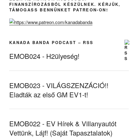
FINANSZÍROZÁSBÓL KÉSZÜLNEK. KÉRJÜK,
TÁMOGASS BENNÜNKET PATREON-ON!
KANADA BANDA PODCAST – RSS
EMOB024 - H2ülyeség!
EMOB023 - VILÁGSZENZÁCIÓ!!
Eladták az első GM EV1-t!
EMOB022 - EV Hírek & Villanyautót
Vettünk, Lájf! (Saját Tapasztalatok)