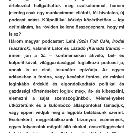
értekezést hallgathattok meg ezalkalommal, hanem
j
elenleg csak egy munkacímmel ellátott, fél-hivatalos, új
podcast adást. Külpolitikai kórkép közérthetően – így
definiálnám, ha röviden kellene összegeznem, hogy mi
is ez?
Három magyar podcaster: Lehi
(Szín Folt Cafe, Irodai
Huszárok)
, valamint Lator és Lázadó
(Kanada Banda)
–
innen jön a
3L
– kontinenseken átívelő, bel- és
külpolitikával, világgazdasággal foglalkozó podcast-ja,
annak is az első, inkubátor epizódja.
Az egyes
adásokban a fontos, vagy kevésbé fontos, de minket
leginkább érdeklő és elgondolkodtató politikai és
gazdasági történéseket fogjuk meg-, át- és kibeszélni,
elemezni a saját szemszögünkből.
Véleményeket
ütköztetünk és a különböző álláspontokat támadjuk,
vagy éppen védjük meg a legjobb belátásunk szerint.
Esetenként megpróbálkozunk bizonyos események,
egyes folyamatok mögött álló okokat, összefüggéseket