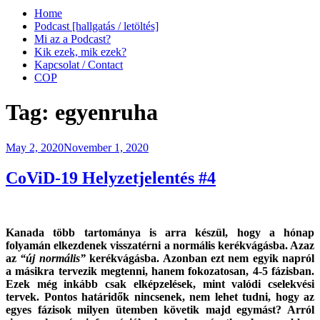
Home
Podcast [hallgatás / letöltés]
Mi az a Podcast?
Kik ezek, mik ezek?
Kapcsolat / Contact
COP
Tag:
egyenruha
Posted
May 2, 2020
November 1, 2020
on
CoViD-19 Helyzetjelentés #4
Kanada több tartománya is arra készül, hogy a hónap
folyamán elkezdenek visszatérni a normális kerékvágásba. Azaz
az
“új normális”
kerékvágásba. Azonban ezt nem egyik napról
a másikra tervezik megtenni, hanem fokozatosan, 4-5 fázisban.
Ezek még inkább csak elképzelések, mint valódi cselekvési
tervek. Pontos határidők nincsenek, nem lehet tudni, hogy az
egyes fázisok milyen ütemben követik majd egymást? Arról