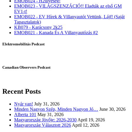
EMOB024 - H2ülyeség!
EMOB023 - VILÁGSZENZÁCIÓ!! Eladták az első GM
EV1-t!
EMOB022 - EV Hírek & Villanyautót Vettünk, Lájf! (Saját
Tapasztalatok)
KB079 - Karácsony 2k25
EMOB021 - Kanada És A Villanyautózás #2
Elektromobilitás Podcast
Canadian Observers Podcast
Recent Posts
Nyár van!
July 31, 2026
Minden Nagyon Szép, Minden Nagyon Jó…
June 30, 2026
Alberta 101
May 31, 2026
Magyarország Jövője: 2026-2030
April 19, 2026
Magyarország Választott 2026
April 12, 2026