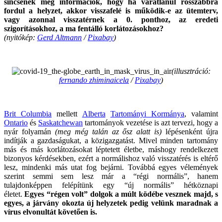
sincsenek még információk, hogy ha váratlanul rosszabbra
fordul a helyzet, akkor visszafelé is működik-e az ütemterv,
vagy azonnal visszatérnek a 0. ponthoz, az eredeti
szigorításokhoz, a ma fentálló korlátozásokhoz?
(nyitókép:
Gerd Altmann
/
Pixabay
)
.
(illusztráció:
fernando zhiminaicela
/
Pixabay
)
.
Brit Columbia
mellett
Alberta
Tartományi Kormánya
, valamint
Ontario
és
Saskatchewan
tartományok vezetése is azt tervezi, hogy a
nyár folyamán
(meg még talán az ősz alatt is)
lépésenként újra
indítják a gazdaságukat, a közigazgatást. Mivel minden tartomány
más és más korlátozásokat léptetett életbe, máshogy rendelkezett
bizonyos kérdésekben, ezért a normálishoz való visszatérés is eltérő
lesz, mindenki más utat fog bejárni. Továbbá egyes vélemények
szerint semmi sem lesz már a “régi normális”, hanem
tulajdonképpen felépítünk egy “új normális” hétköznapi
életet.
E
gyes “régen volt” dolgok a múlt ködébe vesznek majd, s
egyes, a járvány okozta új helyzetek pedig velünk maradnak a
vírus elvonultát követően is.