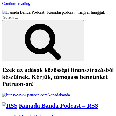
“CoViD-
Continue reading
19
Helyzetjelentés
Search
#4”
for:
Search
Ezek az adások közösségi finanszírozásból
készülnek. Kérjük, támogass bennünket
Patreon-on!
Kanada Banda Podcast – RSS