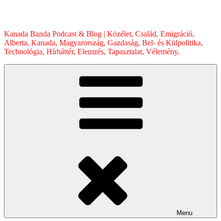
Skip
to
content
Kanada Banda Podcast & Blog | Közélet, Család, Emigráció,
Alberta, Kanada, Magyarország, Gazdaság, Bel- és Külpolitika,
Technológia, Hírháttér, Elemzés, Tapasztalat, Vélemény.
Menu