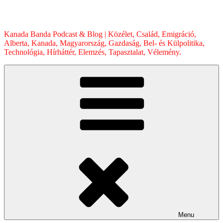
Skip
to
content
Kanada Banda Podcast & Blog | Közélet, Család, Emigráció,
Alberta, Kanada, Magyarország, Gazdaság, Bel- és Külpolitika,
Technológia, Hírháttér, Elemzés, Tapasztalat, Vélemény.
Menu