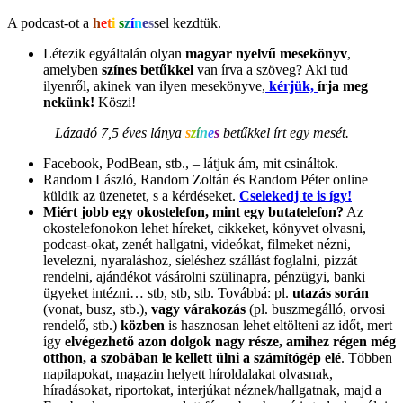
A podcast-ot a
h
e
t
i
s
z
í
n
e
s
sel kezdtük.
Létezik egyáltalán olyan
magyar nyelvű mesekönyv
,
amelyben
színes betűkkel
van írva a szöveg? Aki tud
ilyenről, akinek van ilyen mesekönyve,
kérjük,
írja meg
nekünk!
Köszi!
Lázadó 7,5 éves lánya
s
z
í
n
e
s
betűkkel írt egy mesét.
Facebook, PodBean, stb., – látjuk ám, mit csináltok.
Random László, Random Zoltán és Random Péter online
küldik az üzenetet, s a kérdéseket.
Cselekedj te is így!
Miért jobb egy okostelefon, mint egy butatelefon?
Az
okostelefonokon lehet híreket, cikkeket, könyvet olvasni,
podcast-okat, zenét hallgatni, videókat, filmeket nézni,
levelezni, nyaraláshoz, síeléshez szállást foglalni, pizzát
rendelni, ajándékot vásárolni szülinapra, pénzügyi, banki
ügyeket intézni… stb, stb, stb. Továbbá: pl.
utazás során
(vonat, busz, stb.),
vagy várakozás
(pl. buszmegálló, orvosi
rendelő, stb.)
közben
is hasznosan lehet eltölteni az időt, mert
így
elvégezhető azon dolgok nagy része, amihez régen még
otthon, a szobában le kellett ülni a számítógép elé
. Többen
napilapokat, magazin helyett híroldalakat olvasnak,
híradásokat, riportokat, interjúkat néznek/hallgatnak, majd a