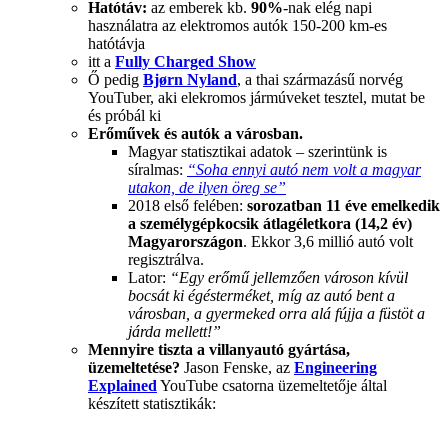
Hatótáv:
az emberek kb.
90%
-nak elég napi
használatra az elektromos autók 150-200 km-es
hatótávja
itt a
Fully Charged Show
Ő pedig
Bjørn Nyland
, a thai származásű norvég
YouTuber, aki elekromos jármúveket tesztel, mutat be
és próbál ki
Erőművek és autók a városban.
Magyar statisztikai adatok – szerintünk is
síralmas:
“Soha ennyi autó nem volt a magyar
utakon, de ilyen öreg se”
2018 első felében:
sorozatban 11 éve emelkedik
a személygépkocsik átlagéletkora (14,2 év)
Magyarországon
. Ekkor 3,6 millió autó volt
regisztrálva.
Lator:
“Egy erőmű jellemzően városon kívül
bocsát ki égésterméket, míg az autó bent a
városban, a gyermeked orra alá fújja a füstöt a
járda mellett!”
Mennyire tiszta a villanyautó gyártása,
üzemeltetése?
Jason Fenske, az
Engineering
Explained
YouTube csatorna üzemeltetője által
készített statisztikák: