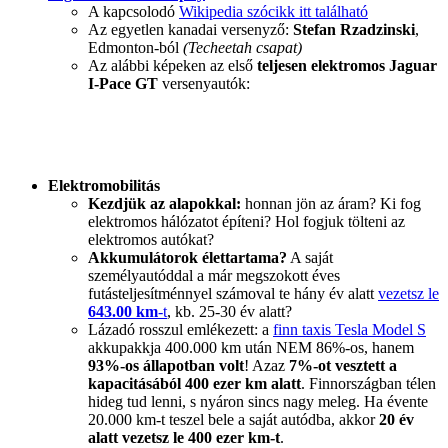
A kapcsolodó
Wikipedia szócikk itt található
Az egyetlen kanadai versenyző:
Stefan Rzadzinski
,
Edmonton-ból
(Techeetah csapat)
Az alábbi képeken az első
teljesen elektromos
Jaguar
I-Pace GT
versenyautók:
Elektromobilitás
Kezdjük az alapokkal:
honnan jön az áram? Ki fog
elektromos hálózatot építeni? Hol fogjuk tölteni az
elektromos autókat?
Akkumulátorok élettartama?
A saját
személyautóddal a már megszokott éves
futásteljesítménnyel számoval te hány év alatt
vezetsz le
643.00 km
-t
, kb. 25-30 év alatt?
Lázadó rosszul emlékezett: a
finn taxis Tesla Model S
akkupakkja 400.000 km után NEM 86%-os, hanem
93%-os állapotban volt
! Azaz
7%-ot vesztett a
kapacitásából 400 ezer km alatt
. Finnországban télen
hideg tud lenni, s nyáron sincs nagy meleg. Ha évente
20.000 km-t teszel bele a saját autódba, akkor
20 év
alatt vezetsz le 400 ezer km-t
.