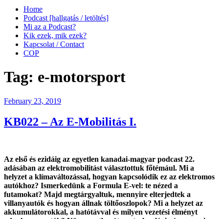
Home
Podcast [hallgatás / letöltés]
Mi az a Podcast?
Kik ezek, mik ezek?
Kapcsolat / Contact
COP
Tag:
e-motorsport
Posted
February 23, 2019
on
KB022 – Az E-Mobilitás I.
Az első és ezidáig az egyetlen kanadai-magyar podcast 22.
adásában az elektromobilitást választottuk főtémául. Mi a
helyzet a klímaváltozással, hogyan kapcsolódik ez az elektromos
autókhoz? Ismerkedünk a Formula E-vel: te nézed a
futamokat? Majd megtárgyaltuk, mennyire elterjedtek a
villanyautók és hogyan állnak töltőoszlopok? Mi a helyzet az
akkumulátorokkal, a hatótávval és milyen vezetési élményt