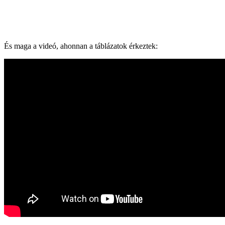
És maga a videó, ahonnan a táblázatok érkeztek: