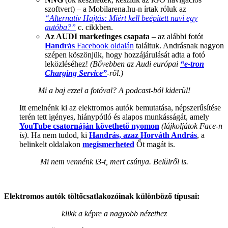
szoftvert) – a Mobilarena.hu-n írtak róluk az
“Alternatív Hajtás: Miért kell beépített navi egy
autóba?”
c. cikkben.
Az AUDI
marketinges csapata
– az alábbi fotót
Handrás
Facebook oldalán
találtuk. Andrásnak nagyon
szépen köszönjük, hogy hozzájárulását adta a fotó
leközléséhez!
(Bővebben az Audi európai
“e-tron
Charging Service”
-ről.)
Mi a baj ezzel a fotóval? A podcast-ból kiderül!
Itt emelnénk ki az elektromos autók bemutatása, népszerűsítése
terén tett igényes, hiánypótló és alapos munkásságát, amely
YouTube csatornáján követhető nyomon
(lájkoljátok Face-n
is)
. Ha nem tudod, ki
Handrás, azaz Horváth András
, a
belinkelt oldalakon
megismerheted
Őt magát is.
Mi nem vennénk i3-t, mert csúnya. Belülről is.
Elektromos autók töltőcsatlakozóinak különböző típusai:
klikk a képre a nagyobb nézethez