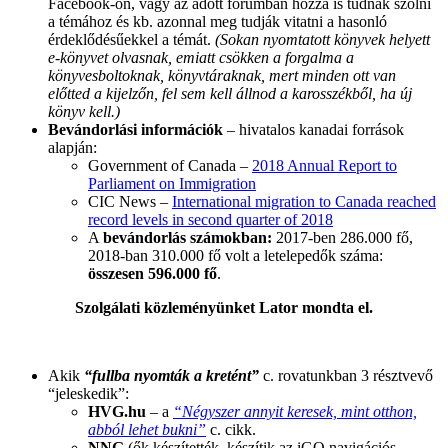
Facebook-on, vagy az adott fórumban hozzá is tudnak szólni
a témához és kb. azonnal meg tudják vitatni a hasonló
érdeklődésűekkel a témát.
(Sokan nyomtatott könyvek helyett
e-könyvet olvasnak, emiatt csökken a forgalma a
könyvesboltoknak, könyvtáraknak, mert minden ott van
előtted a kijelzőn, fel sem kell állnod a karosszékből, ha új
könyv kell.)
Bevándorlási információk
– hivatalos kanadai források
alapján:
Government of Canada –
2018 Annual Report to
Parliament on Immigration
CIC News –
International migration to Canada reached
record levels in second quarter of 2018
A
bevándorlás számokban:
2017-ben 286.000 fő,
2018-ban 310.000 fő volt a letelepedők száma:
összesen 596.000 fő
.
Szolgálati közleményünket Lator mondta el.
Akik
“fullba nyomták a kretént”
c. rovatunkban 3 résztvevő
“jeleskedik”:
HVG.hu
– a
“Négyszer annyit keresek, mint otthon,
abból lehet bukni”
c. cikk.
NNG
(ők készítették, készítik az iGO navigációs