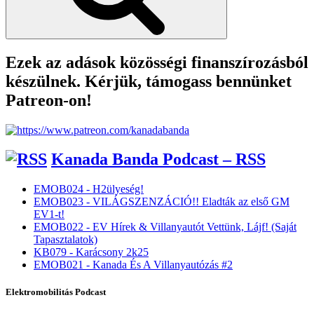
Ezek az adások közösségi finanszírozásból
készülnek. Kérjük, támogass bennünket
Patreon-on!
Kanada Banda Podcast – RSS
EMOB024 - H2ülyeség!
EMOB023 - VILÁGSZENZÁCIÓ!! Eladták az első GM
EV1-t!
EMOB022 - EV Hírek & Villanyautót Vettünk, Lájf! (Saját
Tapasztalatok)
KB079 - Karácsony 2k25
EMOB021 - Kanada És A Villanyautózás #2
Elektromobilitás Podcast