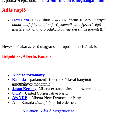
A podkaszt epizódokat már
a YouTube-on is meghallgathatod
.
Adás napló
Hofi Géza
(1936. július 2. – 2002. április 10.):
“A magyar
kabaréműfaj külön úton járó, kiemelkedő népszerűségű
mestere, aki önálló produkcióival egyéni stílust teremtett.”
Nevezhető akár az első magyar stand-upos humoristának is.
Belpolitika: Alberta, Kanada
Alberta tartomány
,
Kanada
– parlamentáris demokráciával irányított
alkotmányos monarchia,
Jason Kenney
, Alberta ex-tartományi miniszterelnöke,
UCP
– United Conservative Party,
A’s NDP
– Alberta New Democratic Party,
Amit Kanada zászlajáról tudni érdemes:
A Kanadai Zászló Megszületése