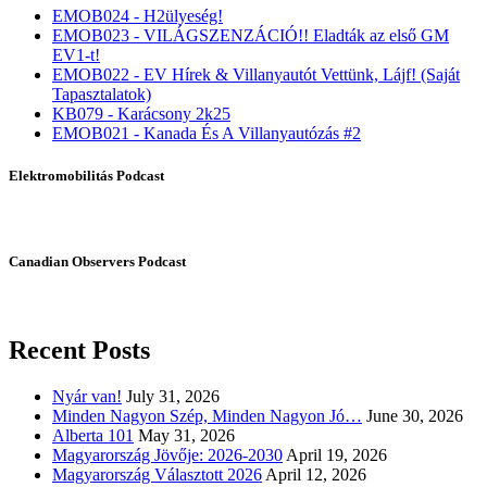
EMOB024 - H2ülyeség!
EMOB023 - VILÁGSZENZÁCIÓ!! Eladták az első GM
EV1-t!
EMOB022 - EV Hírek & Villanyautót Vettünk, Lájf! (Saját
Tapasztalatok)
KB079 - Karácsony 2k25
EMOB021 - Kanada És A Villanyautózás #2
Elektromobilitás Podcast
Canadian Observers Podcast
Recent Posts
Nyár van!
July 31, 2026
Minden Nagyon Szép, Minden Nagyon Jó…
June 30, 2026
Alberta 101
May 31, 2026
Magyarország Jövője: 2026-2030
April 19, 2026
Magyarország Választott 2026
April 12, 2026