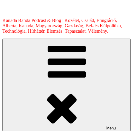
Skip
to
content
Kanada Banda Podcast & Blog | Közélet, Család, Emigráció,
Alberta, Kanada, Magyarország, Gazdaság, Bel- és Külpolitika,
Technológia, Hírháttér, Elemzés, Tapasztalat, Vélemény.
Menu