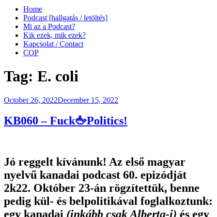
Home
Podcast [hallgatás / letöltés]
Mi az a Podcast?
Kik ezek, mik ezek?
Kapcsolat / Contact
COP
Tag:
E. coli
Posted
October 26, 2022
December 15, 2022
on
KB060 – Fuck🖕Politics!
Jó reggelt kívánunk! Az első magyar
nyelvű kanadai podcast 60. epizódját
2k22. Október 23-án rögzítettük, benne
pedig kül- és belpolitikával foglalkoztunk:
egy kanadai
(inkább csak Alberta-i)
és egy