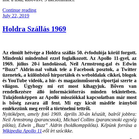
“KB041
Continue reading
Posted
–
July 22, 2019
on
Kanadai
Migráncsok”
Holdra Szállás 1969
Az elmúlt hétvége a Holdra szállás 50. évfodulója körül forgott.
Mindenki mindenhol ezzel foglalkozott. Az Apollo 11-gyel, az
1969. július 20-i landolással, Neil Armstrong-gal és Edwin
“Buzz” Aldrin-nal voltak tele a Facebook posztok, a Twitter
üzenetek, a különböző hírportálok és weboldalak cikkei, blogok
és YouTube videók, a hír- és magazinműsorok riportjai szerte a
világon. Úgyhogy mi ezt most kihagyjuk. Bőven van
rendelkezésre álló információforrás minden tekintetben.
Tulajdonképpen az Apolló missziókkal kapcsolatban már most
is bőség zavara áll fent. Mi egy kicsit másféle irányból
emlékezünk meg erről a történelmi tettről.
Nyitóképen, amely fotó 1969. április 30-án készült, balról jobbra:
Neil Armstrong (parancsnok), Michael Collins (parancsnoki egység
pilóta), Edwin „Buzz” Aldrin (holdkomppilóta). Képünk forrása a
Wikipedia Apollo 11
-ről írt szócikke.