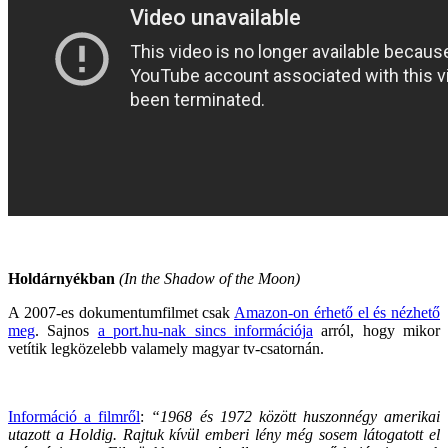
Holdárnyékban
(In the Shadow of the Moon)
A 2007-es dokumentumfilmet csak
Amazon-on érhető el és nézhető
meg
. Sajnos
a port.hu-nak sincs információja
arról, hogy mikor
vetítik legközelebb valamely magyar tv-csatornán.
Információ a filmről
:
“1968 és 1972 között huszonnégy amerikai
utazott a Holdig. Rajtuk kívül emberi lény még sosem látogatott el