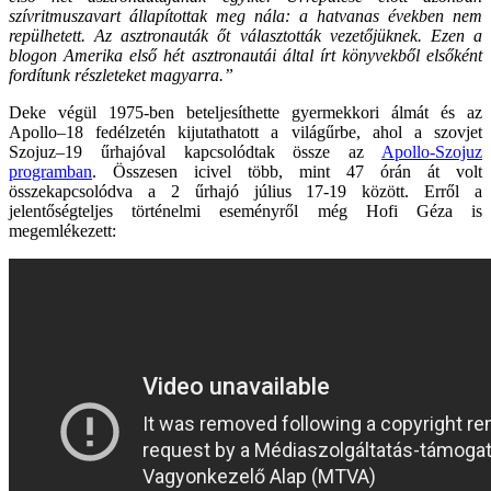
szívritmuszavart állapítottak meg nála: a hatvanas években nem
repülhetett. Az asztronauták őt választották vezetőjüknek. Ezen a
blogon Amerika első hét asztronautái által írt könyvekből elsőként
fordítunk részleteket magyarra.”
Deke végül 1975-ben beteljesíthette gyermekkori álmát és az
Apollo–18 fedélzetén kijutathatott a világűrbe, ahol a szovjet
Szojuz–19 űrhajóval kapcsolódtak össze az
Apollo-Szojuz
programban
. Összesen icivel több, mint 47 órán át volt
összekapcsolódva a 2 űrhajó július 17-19 között. Erről a
jelentőségteljes történelmi eseményről még Hofi Géza is
megemlékezett: