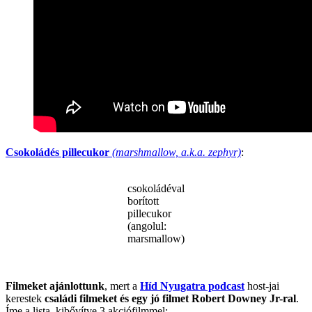
Csokoládés pillecukor
(marshmallow, a.k.a. zephyr)
:
csokoládéval
borított
pillecukor
(angolul:
marsmallow)
.
Filmeket ajánlottunk
, mert a
Híd Nyugatra podcast
host-jai
kerestek
családi filmeket és egy jó filmet Robert Downey Jr-ral
.
Íme a lista, kibővítve 3 akciófilmmel: