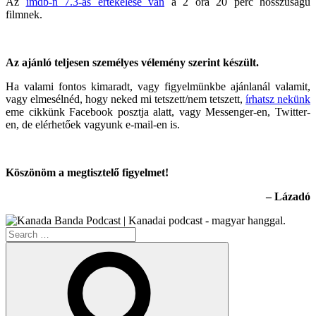
Az
imdb-n 7.3-as értékelése van
a 2 óra 20 perc hosszúságú
filmnek.
Az ajánló teljesen személyes vélemény szerint készült.
Ha valami fontos kimaradt, vagy figyelmünkbe ajánlanál valamit,
vagy elmesélnéd, hogy neked mi tetszett/nem tetszett,
írhatsz nekünk
eme cikkünk Facebook posztja alatt, vagy Messenger-en, Twitter-
en, de elérhetőek vagyunk e-mail-en is.
Köszönöm a megtisztelő figyelmet!
– Lázadó
Search
for:
Search