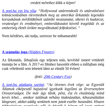
eredeti mérethez klikk a képre!
A port.hu ezt írja róla
:
“Hollywood sztárrendezői és sztárszínészei
tolmácsolásában elevenednek meg az amerikai űrkutatás legendás
korszakának mérföldkőnek számító mozzanatai, sikerei és kudarcai,
veszteségei és eredményei, emberáldozatot követő tragédiái és az
emberiség életét örökre megváltoztató felfedezései. “
Nem kérdéses, aki tudja, szerezze be mihamarabb!
A számolás joga
(Hidden Figures)
Az űrkutatás, űrhajózás egy teljesen más, kevésbé ismert vetületét
mutatja be a film. A 2017-es filmhez hasonlót ebben a műfajban még
csak véletlenül sem lehetett látni az elmúlt 50 évben!
(fotó:
20th Century Fox
)
A port.hu adatlapja szerint
:
“Az ötvenes évek vége: az Egyesült
Államok elképesztő hajszával igyekszik legyőzni az űrversenyben
Oroszországot. De már úgy tűnik, pénz, ész és elszántság mind
kevés lehet… amikor találnak néhány kiaknázatlan, kihasználatlan
lángeszet, akiket addig senkinek nem jutott eszébe használni. Hiszen
többszörösen gyanúsak: nők és feketék.A három nő igazi emberi