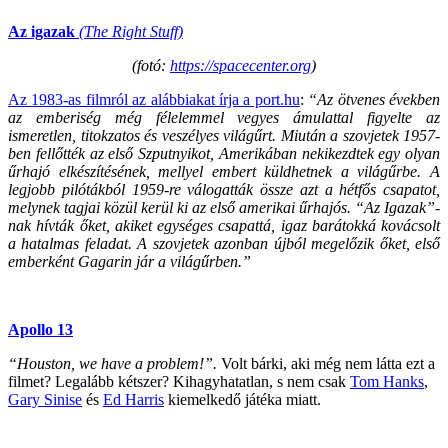
Az igazak
(The Right Stuff)
(fotó:
https://spacecenter.org
)
Az 1983-as filmról az alábbiakat írja a port.hu
:
“Az ötvenes években
az emberiség még félelemmel vegyes ámulattal figyelte az
ismeretlen, titokzatos és veszélyes világűrt. Miután a szovjetek 1957-
ben fellőtték az első Szputnyikot, Amerikában nekikezdtek egy olyan
űrhajó elkészítésének, mellyel embert küldhetnek a világűrbe. A
legjobb pilótákból 1959-re válogatták össze azt a hétfős csapatot,
melynek tagjai közül kerül ki az első amerikai űrhajós. “Az Igazak”-
nak hívták őket, akiket egységes csapattá, igaz barátokká kovácsolt
a hatalmas feladat. A szovjetek azonban újból megelőzik őket, első
emberként Gagarin jár a világűrben.”
Apollo 13
“Houston, we have a problem!”.
Volt bárki, aki még nem látta ezt a
filmet? Legalább kétszer? Kihagyhatatlan, s nem csak
Tom Hanks
,
Gary Sinise
és
Ed Harris
kiemelkedő játéka miatt.