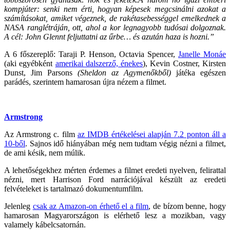
kompjúter: senki nem érti, hogyan képesek megcsinálni azokat a
számításokat, amiket végeznek, de rakétasebességgel emelkednek a
NASA ranglétráján, ott, ahol a kor legnagyobb tudósai dolgoznak.
A cél: John Glennt feljuttatni az űrbe… és azután haza is hozni.”
A 6 főszereplő: Taraji P. Henson, Octavia Spencer,
Janelle Monáe
(aki egyébként
amerikai dalszerző, énekes
), Kevin Costner, Kirsten
Dunst, Jim Parsons
(Sheldon az Agymenőkből)
játéka egészen
parádés, szerintem hamarosan újra nézem a filmet.
Armstrong
Az Armstrong c. film
az IMDB értékelései alapján 7.2 ponton áll a
10-ből
. Sajnos idő hiányában még nem tudtam végig nézni a filmet,
de ami késik, nem múlik.
A lehetőségekhez mérten érdemes a filmet eredeti nyelven, felirattal
nézni, mert Harrison Ford narrációjával készült az eredeti
felvételeket is tartalmazó dokumentumfilm.
Jelenleg
csak az Amazon-on érhető el a film
, de bízom benne, hogy
hamarosan Magyarországon is elérhető lesz a mozikban, vagy
valamely kábelcsatornán.