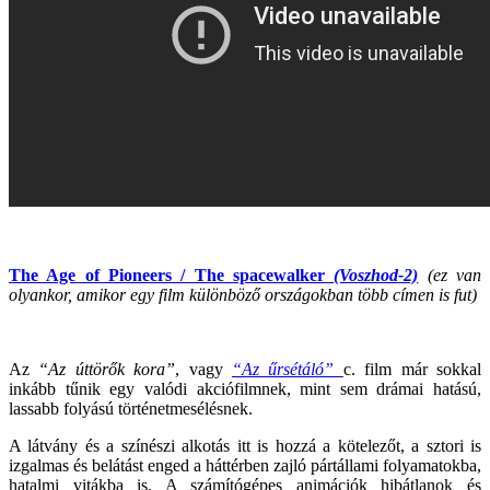
The Age of Pioneers / The spacewalker
(Voszhod-2)
(ez van
olyankor, amikor egy film különböző országokban több címen is fut)
Az
“Az úttörők kora”
, vagy
“Az űrsétáló”
c. film már sokkal
inkább tűnik egy valódi akciófilmnek, mint sem drámai hatású,
lassabb folyású történetmesélésnek.
A látvány és a színészi alkotás itt is hozzá a kötelezőt, a sztori is
izgalmas és belátást enged a háttérben zajló pártállami folyamatokba,
hatalmi vitákba is. A számítógépes animációk hibátlanok és