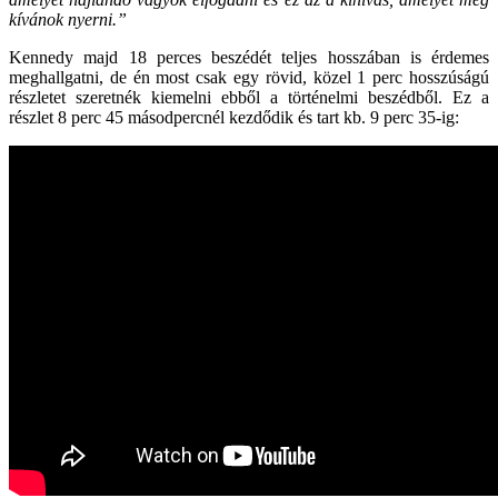
kívánok nyerni.”
Kennedy majd 18 perces beszédét teljes hosszában is érdemes
meghallgatni, de én most csak egy rövid, közel 1 perc hosszúságú
részletet szeretnék kiemelni ebből a történelmi beszédből. Ez a
részlet 8 perc 45 másodpercnél kezdődik és tart kb. 9 perc 35-ig: