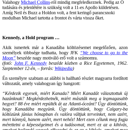
Valahogy
Michael Collins
-ról mindig megfeledkeznek. Pedig az Ő
tudására és jelenlétére is szükség volt a 11-es Apollo küldetésen.
Amíg Neil és Buzz a Holdon volt, a fent keringő parancsnoki
modulban Michael tartotta a frontot és várta vissza őket.
Kennedy, a Hold program …
Akik ismertek már a Kanadába költözésemet megelőzően, azon
személyek többsége tudhatta, hogy JFK
“We choose to go to the
Moon”
beszéde nagy motiváló erő volt a számomra.
(fotó:
John F. Kennedy
beszéde közben a Rice Egyetemen, 1962.
Szeptember 12-én, – forrás:
Wikipedia
)
Én személyre szabtam az alábbi is hallható részlet magyarra fordított
változatát, amely valahogyan így hangzott:
“Kérdezik egyesek, miért Kanada? Miért Kanadát választottuk új
hazánknak? Megkérdezhetnék, miért mászták meg a legmagasabb
hegyet? 88 éve miért repülték át az Atlanti-óceánt? Úgy döntöttünk,
hogy Kanadába megyünk. Úgy döntöttünk, hogy Calgary-ba
költözünk június hónapban és valóra váltjuk terveinket, nem azért,
mert könnyû, hanem azért, mert nehéz! Mert ezen célunk meg fogja
mérettetni a képességeimet és a tudásomat, mert ez az a kihívás,
amelyet hajlandó vagyok elfogadni és ez az a kihívás, amelyet meg