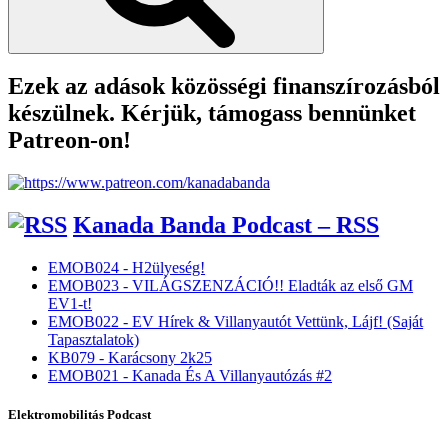
Ezek az adások közösségi finanszírozásból
készülnek. Kérjük, támogass bennünket
Patreon-on!
Kanada Banda Podcast – RSS
EMOB024 - H2ülyeség!
EMOB023 - VILÁGSZENZÁCIÓ!! Eladták az első GM
EV1-t!
EMOB022 - EV Hírek & Villanyautót Vettünk, Lájf! (Saját
Tapasztalatok)
KB079 - Karácsony 2k25
EMOB021 - Kanada És A Villanyautózás #2
Elektromobilitás Podcast