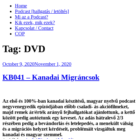
Home
Podcast [hallgatás / letöltés]
Mi az a Podcast?
Kik ezek, mik ezek?
Kapcsolat / Contact
COP
Tag:
DVD
Posted
October 9, 2020
November 1, 2020
on
KB041 – Kanadai Migráncsok
Az első és 100%-ban kanadai készítésű, magyar nyelvű podcast
negyvenegyedik epizódjában előbb csaladi- ás akciófilmeket,
majd remek ár/érték arányű fejhallgatókat ajánlottunk, a kettő
között pedig autóztunk egy keveset. Az adás hátralevő 2/3
részében pedig a bevándorlás és letelepedés, a menekült válság
és a migrációs helyzet kérdéseit, problémáit vizsgáltuk meg
kanadai és magyar szemmel.