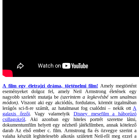
A film egy életrajzi dráma, történelmi film!
Amely megtörtént
eseményeket dolgoz fel, amely Neil Armstrong életének egy
nagyobb szeletét mutatja be
(szerintem a legkevésbé sem unalmas
módon)
. Viszont aki egy akciódús, fordulatos, körmöt izgalmában
lerágós sci-fi-re számít, az hatalmasat fog csalódni – nekik ott
A
galaxis őrzői
. Vagy valamelyik
Disney mesefilm a háborúzó
csillagokról
. Aki azonban egy hiteles portrét szeretne látni,
dokumentumfilm helyett egy nézhető játékfilmben, annak kötelező
darab Az első ember c. film. Armstrong fia és özvegye szerint a
valaha készült leghitelesebb alkotás született Neil-ről meg ezzel a