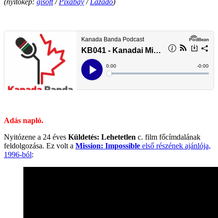
(nyitókép:
gisoft
/
Pixabay
/
Lázadó
)
.
.
Adás napló.
Nyitózene a 24 éves
Küldetés: Lehetetlen
c. film főcímdalának
feldolgozása. Ez volt a
Mission: Impossible
első részének ajánlója,
1996-ból
: