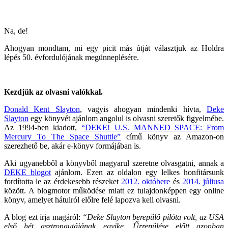
Na, de!
Ahogyan mondtam, mi egy picit más útját választjuk az Holdra
lépés 50. évfordulójának megünneplésére.
Kezdjük az olvasni valókkal.
Donald Kent Slayton
, vagyis ahogyan mindenki hívta,
Deke
Slayton
egy könyvét ajánlom angolul is olvasni szeretők figyelmébe.
Az 1994-ben kiadott,
“DEKE! U.S. MANNED SPACE: From
Mercury To The Space Shuttle”
című könyv az Amazon-on
szerezhető be, akár e-könyv formájában is.
Aki ugyanebből a könyvből magyarul szeretne olvasgatni, annak a
DEKE blogot
ajánlom. Ezen az oldalon egy lelkes honfitársunk
fordította le az érdekesebb részeket
2012. októbere
és
2014. júliusa
között. A blogmotor működése miatt ez tulajdonképpen egy online
könyv, amelyet hátulról előlre felé lapozva kell olvasni.
A blog ezt írja magáról:
“Deke Slayton berepülő pilóta volt, az USA
első hét asztronautájának egyike. Űrrepülése előtt azonban