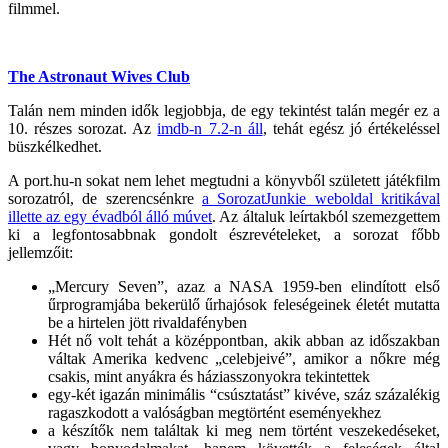
filmmel.
The Astronaut Wives Club
Talán nem minden idők legjobbja, de egy tekintést talán megér ez a
10. részes sorozat. Az
imdb-n 7.2-n áll
, tehát egész jó értékeléssel
büszkélkedhet.
A port.hu-n sokat nem lehet megtudni a könyvből született játékfilm
sorozatról, de szerencsénkre
a SorozatJunkie weboldal kritikával
illette az egy évadból álló múvet
. Az általuk leírtakból szemezgettem
ki a legfontosabbnak gondolt észrevételeket, a sorozat főbb
jellemzőit:
„Mercury Seven”, azaz a NASA 1959-ben elindított első
űrprogramjába bekerülő űrhajósok feleségeinek életét mutatta
be a hirtelen jött rivaldafényben
Hét nő volt tehát a középpontban, akik abban az időszakban
váltak Amerika kedvenc „celebjeivé”, amikor a nőkre még
csakis, mint anyákra és háziasszonyokra tekintettek
egy-két igazán minimális “csúsztatást” kivéve, száz százalékig
ragaszkodott a valóságban megtörtént eseményekhez
a készítők nem találtak ki meg nem történt veszekedéseket,