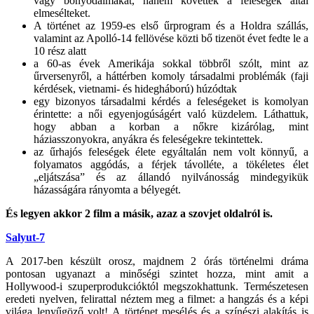
vagy bonyodalmakat, hanem követték a feleségek által
elmesélteket.
A történet az 1959-es első űrprogram és a Holdra szállás,
valamint az Apolló-14 fellövése közti bő tizenöt évet fedte le a
10 rész alatt
a 60-as évek Amerikája sokkal többről szólt, mint az
űrversenyről, a háttérben komoly társadalmi problémák (faji
kérdések, vietnami- és hidegháború) húzódtak
egy bizonyos társadalmi kérdés a feleségeket is komolyan
érintette: a női egyenjogúságért való küzdelem. Láthattuk,
hogy abban a korban a nőkre kizárólag, mint
háziasszonyokra, anyákra és feleségekre tekintettek.
az űrhajós feleségek élete egyáltalán nem volt könnyű, a
folyamatos aggódás, a férjek távolléte, a tökéletes élet
„eljátszása” és az állandó nyilvánosság mindegyikük
házasságára rányomta a bélyegét.
És legyen akkor 2 film a másik, azaz a szovjet oldalról is.
Salyut-7
A 2017-ben készült orosz, majdnem 2 órás történelmi dráma
pontosan ugyanazt a minőségi szintet hozza, mint amit a
Hollywood-i szuperprodukcióktól megszokhattunk. Természetesen
eredeti nyelven, felirattal néztem meg a filmet: a hangzás és a képi
világa lenyűgöző volt! A történet mesélés és a színészi alakítás is