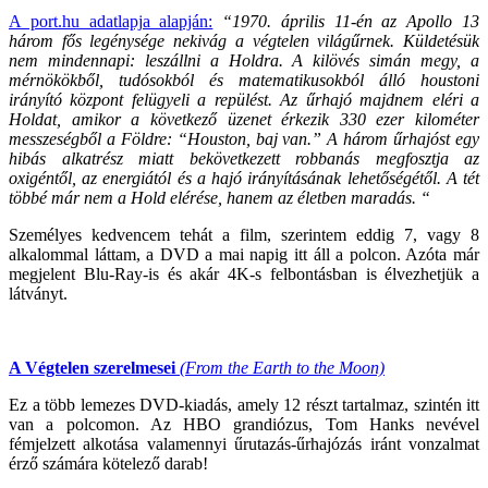
A port.hu adatlapja alapján:
“1970. április 11-én az Apollo 13
három fős legénysége nekivág a végtelen világűrnek. Küldetésük
nem mindennapi: leszállni a Holdra. A kilövés simán megy, a
mérnökökből, tudósokból és matematikusokból álló houstoni
irányító központ felügyeli a repülést. Az űrhajó majdnem eléri a
Holdat, amikor a következő üzenet érkezik 330 ezer kilométer
messzeségből a Földre: “Houston, baj van.” A három űrhajóst egy
hibás alkatrész miatt bekövetkezett robbanás megfosztja az
oxigéntől, az energiától és a hajó irányításának lehetőségétől. A tét
többé már nem a Hold elérése, hanem az életben maradás. “
Személyes kedvencem tehát a film, szerintem eddig 7, vagy 8
alkalommal láttam, a DVD a mai napig itt áll a polcon. Azóta már
megjelent Blu-Ray-is és akár 4K-s felbontásban is élvezhetjük a
látványt.
A Végtelen szerelmesei
(From the Earth to the Moon)
Ez a több lemezes DVD-kiadás, amely 12 részt tartalmaz, szintén itt
van a polcomon. Az HBO grandiózus, Tom Hanks nevével
fémjelzett alkotása valamennyi űrutazás-űrhajózás iránt vonzalmat
érző számára kötelező darab!