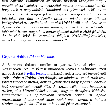
más égitestre. Filmünkben az Apollo program űrhajósai maguk
mesélik el történetüket, és megosztják velünk gondolataikat arról,
hogy ezek a nagyszabású kutatóutak mit jelentettek nekik és az
emberiségnek. Készüljön fel rá, hogy bensőséges és tanulságos
interjúkat fog látni az Apollo program minden egyes útjának
legénységével az Apollo 8-tól – az első Hold körüli úttól – kezdve az
Apollo 17-ig, az utolsó holdraszállásig, melynek során két ember
több mint három nappalt és három éjszakát töltött a Hold felszínén.
Az interjúk közé beillesztettünk felújított NASA-filmfelvételeket,
melyek többsége még sosem volt látható. “
Gépek a Holdon
(Moon Machines)
A 6 részes dokumentumfilm magyar szinkronnal elérhető a
YouTube-on. Az utolsó rész különösen kedves a számomra, mert
nagyobb részt
Pavlics Ferenc
munkásságáról, a holdjáró tervezőjéről
szól:
“Noha a Holdra lépõ ûrhajósokat mindenki ismeri, azok neve
jórészt feledésbe merült, akik az „emberiség nagy lépését” lehetõvé
tevõ szerkezeteket megalkották. A sorozat célja, hogy bemutassa
azokat, akik közremûködtek abban, hogy az ûrhajósok küldetése
teljesülhessen. Az epizódokban összesen hetven, az Apollo
programban dolgozó szakember szólal meg, köztük a hatodik
részben maga Pavlics Ferenc, a holdautó fõkonstruktõre is.”