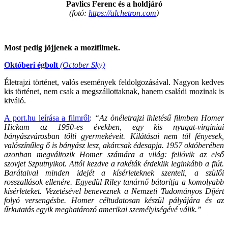
Pavlics Ferenc és a holdjáró
(fotó:
https://alchetron.com
)
Most pedig jöjjenek a mozifilmek.
Októberi égbolt
(October Sky)
Életrajzi történet, valós események feldolgozásával. Nagyon kedves
kis történet, nem csak a megszállottaknak, hanem családi mozinak is
kiváló.
A port.hu leírása a filmről
:
“Az önéletrajzi ihletésű filmben Homer
Hickam az 1950-es években, egy kis nyugat-virginiai
bányászvárosban tölti gyermekéveit. Kilátásai nem túl fényesek,
valószínűleg ő is bányász lesz, akárcsak édesapja. 1957 októberében
azonban megváltozik Homer számára a világ: fellövik az első
szovjet Szputnyikot. Attól kezdve a rakéták érdeklik leginkább a fiút.
Barátaival minden idejét a kísérleteknek szenteli, a szülői
rosszallások ellenére. Egyedül Riley tanárnő bátorítja a komolyabb
kísérleteket. Vezetésével beneveznek a Nemzeti Tudományos Díjért
folyó versengésbe. Homer céltudatosan készül pályájára és az
űrkutatás egyik meghatározó amerikai személyiségévé válik.”