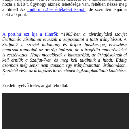
hozta a 9/10-t, úgyhogy akinek lehetősége van, feltétlen nézze meg
a filmet! Az
imdb-n 7.2-es értékelést kapott
, de szerintem kijárna
neki a 9 pont.
A port.hu ezt írja a filmről
:
“1985-ben a távirányítású szovjet
űrállomás váratlanul elveszíti a kapcsolatot a földi irányítással. A
Szaljut-7 a szovjet tudomány és űripar büszkesége, elvesztése
nemcsak rombolná az ország imázsát, de a tragédia emberéleteket
is veszélyeztet. Hogy megelőzzék a katasztrófát, az űrhajósoknak el
kell érniük a Szaljut-7-et, és meg kell találniuk a hibát. Eddig
azonban még senki nem dokkolt egy irányíthatatlan űrállomáson.
Kezdetét veszi az űrhajózás történetének legkomplikáltabb küldetése.
“
Eredeti nyelvű tréler, angol felirattal: