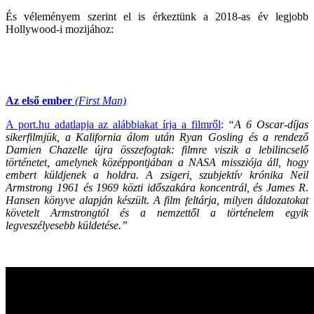
És véleményem szerint el is érkeztünk a 2018-as év legjobb
Hollywood-i mozijához:
Az első ember
(First Man)
A port.hu adatlapja az alábbiakat írja a filmről
:
“A 6 Oscar-díjas
sikerfilmjük, a Kalifornia álom után Ryan Gosling és a rendező
Damien Chazelle újra összefogtak: filmre viszik a lebilincselő
történetet, amelynek középpontjában a NASA missziója áll, hogy
embert küldjenek a holdra. A zsigeri, szubjektív krónika Neil
Armstrong 1961 és 1969 közti időszakára koncentrál, és James R.
Hansen könyve alapján készült. A film feltárja, milyen áldozatokat
követelt Armstrongtól és a nemzettől a történelem egyik
legveszélyesebb küldetése.”