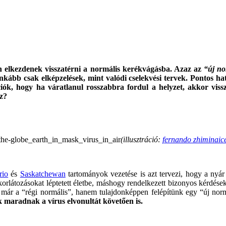
 elkezdenek visszatérni a normális kerékvágásba. Azaz az
“új no
kább csak elképzelések, mint valódi cselekvési tervek. Pontos ha
k, hogy ha váratlanul rosszabbra fordul a helyzet, akkor vissza
oz?
.
(illusztráció:
fernando zhiminaic
.
rio
és
Saskatchewan
tartományok vezetése is azt tervezi, hogy a nyá
látozásokat léptetett életbe, máshogy rendelkezett bizonyos kérdésekb
már a “régi normális”, hanem tulajdonképpen felépítünk egy “új norm
k maradnak a vírus elvonultát követően is.