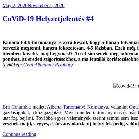
Posted
May 2, 2020
November 1, 2020
on
CoViD-19 Helyzetjelentés #4
Kanada több tartománya is arra készül, hogy a hónap folyamán
tervezik megtenni, hanem fokozatosan, 4-5 fázisban. Ezek még in
ütemben követik majd egymást? Arról sincsenek még információ
ponthoz, az eredeti szigorításokhoz, a ma fentálló korlátozásokh
(nyitókép:
Gerd Altmann
/
Pixabay
)
Brit Columbia
mellett
Alberta
Tartományi Kormánya
, valamint
Onta
gazdaságukat, a közigazgatást. Mivel minden tartomány más és más kor
utat fog bejárni. Továbbá egyes vélemények szerint semmi sem lesz 
vesznek majd, s egyes, a járvány okozta új helyzetek pedig velün
“CoViD-
Continue reading