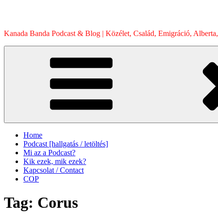
Skip
to
content
Kanada Banda Podcast & Blog | Közélet, Család, Emigráció, Alberta,
Home
Podcast [hallgatás / letöltés]
Mi az a Podcast?
Kik ezek, mik ezek?
Kapcsolat / Contact
COP
Tag:
Corus