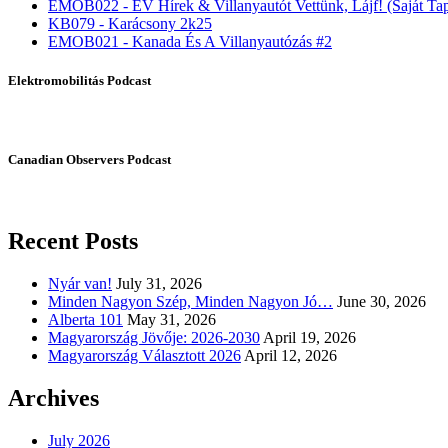
EMOB022 - EV Hírek & Villanyautót Vettünk, Lájf! (Saját Tap
KB079 - Karácsony 2k25
EMOB021 - Kanada És A Villanyautózás #2
Elektromobilitás Podcast
Canadian Observers Podcast
Recent Posts
Nyár van!
July 31, 2026
Minden Nagyon Szép, Minden Nagyon Jó…
June 30, 2026
Alberta 101
May 31, 2026
Magyarország Jövője: 2026-2030
April 19, 2026
Magyarország Választott 2026
April 12, 2026
Archives
July 2026