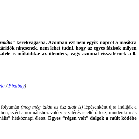
rmális”
kerékvágásba. Azonban ezt nem egyik napról a másikra
táridők nincsenek, nem lehet tudni, hogy az egyes fázisok milyen
felé is működik-e az ütemterv, vagy azonnal visszatérnek a 0.
ela
/
Pixabay
)
r folyamán
(meg még talán az ősz alatt is)
lépésenként újra indítják a
en, ezért a normálishoz való visszatérés is eltérő lesz, mindenki más
ális” hétköznapi életet.
E
gyes “régen volt” dolgok a múlt ködébe