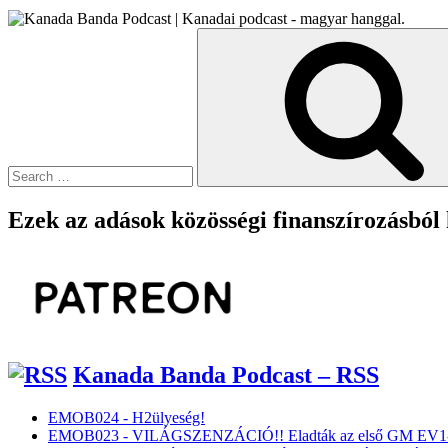
19
Helyzetjelentés
Search
#4”
for:
Ezek az adások közösségi finanszírozásból
Kanada Banda Podcast – RSS
EMOB024 - H2ülyeség!
EMOB023 - VILÁGSZENZÁCIÓ!! Eladták az első GM EV1-