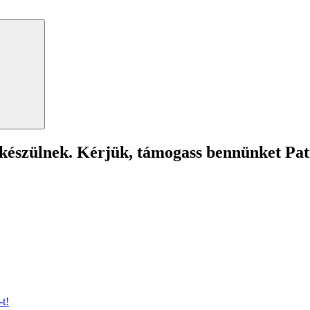
Search
 készülnek. Kérjük, támogass bennünket Pa
t!