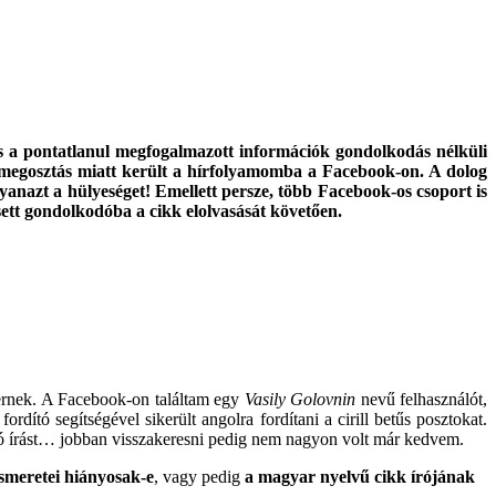
és a pontatlanul megfogalmazott információk gondolkodás nélküli
i megosztás miatt került a hírfolyamomba a Facebook-on. A dolog
anazt a hülyeséget! Emellett persze, több Facebook-os csoport is
ett gondolkodóba a cikk elolvasását követően.
gernek. A Facebook-on találtam egy
Vasily Golovnin
nevű felhasználót,
dító segítségével sikerült angolra fordítani a cirill betűs posztokat.
óló írást… jobban visszakeresni pedig nem nagyon volt már kedvem.
smeretei hiányosak-e
, vagy pedig
a magyar nyelvű cikk írójának