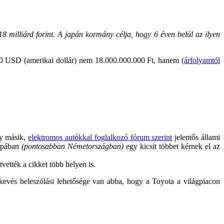
8 milliárd forint.
A japán kormány célja, hogy 6 éven belül az ilyen
00 USD (amerikai dollár) nem 18.000.000.000 Ft, hanem
(árfolyamtól
y másik,
elektromos autókkal foglalkozó fórum szerint
jelentős állami
ópában
(pontosabban Németországban)
egy kicsit többet kérnek el az
vették a cikket több helyen is.
kevés beleszólási lehetősége van abba, hogy a Toyota a világpiacon