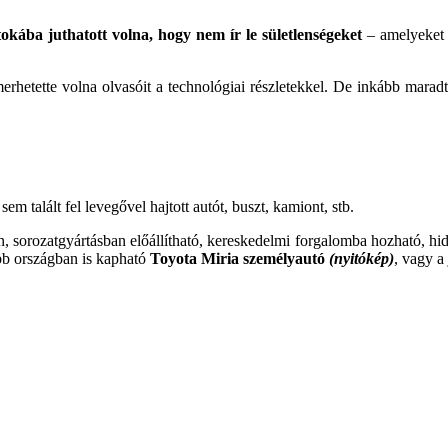
tokába juthatott volna, hogy nem ír le sületlenségeket
– amelyeket a
rhetette volna olvasóit a technológiai részletekkel. De inkább maradt
m talált fel levegővel hajtott autót, buszt, kamiont, stb.
yan, sorozatgyártásban előállítható, kereskedelmi forgalomba hozható, hi
bb országban is kapható
Toyota Miria személyautó
(nyitókép)
, vagy a