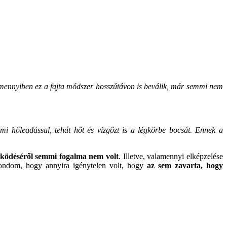
Amennyiben ez a fajta módszer hosszútávon is beválik, már semmi nem
némi hőleadással, tehát hőt és vízgőzt is a légkörbe bocsát. Ennek a
űködéséről semmi fogalma nem volt
. Illetve, valamennyi elképzelése
ondom, hogy annyira igénytelen volt, hogy
az sem zavarta, hogy