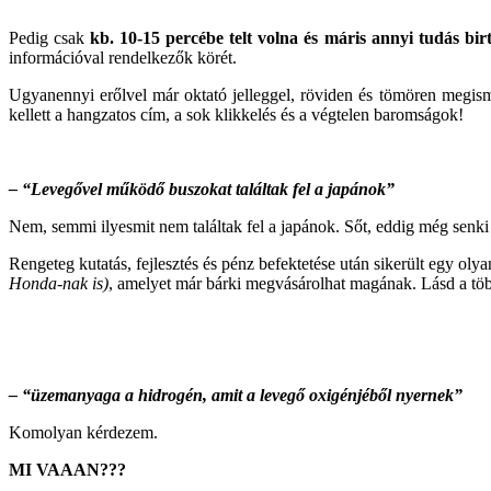
Pedig csak
kb. 10-15 percébe telt volna és máris annyi tudás bir
információval rendelkezők körét.
Ugyanennyi erőlvel már oktató jelleggel, röviden és tömören megisme
kellett a hangzatos cím, a sok klikkelés és a végtelen baromságok!
– “Levegővel működő buszokat találtak fel a japánok”
Nem, semmi ilyesmit nem találtak fel a japánok. Sőt, eddig még senki se
Rengeteg kutatás, fejlesztés és pénz befektetése után sikerült egy ol
Honda-nak is)
, amelyet már bárki megvásárolhat magának. Lásd a tö
– “üzemanyaga a hidrogén, amit a levegő oxigénjéből nyernek”
Komolyan kérdezem.
MI VAAAN???