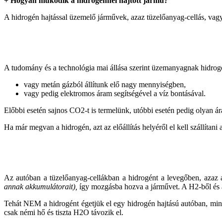
+ Hogyan működik a hidrogénnel hajtótt jármű?
A hidrogén hajtással üzemelő járművek, azaz tüzelőanyag-cellás, vag
A tudomány és a technológia mai állása szerint üzemanyagnak hidrog
vagy metán gázból állítunk elő nagy mennyiségben,
vagy pedig elektromos áram segítségével a víz bontásával.
Előbbi esetén sajnos CO2-t is termelünk, utóbbi esetén pedig olyan ára
Ha már megvan a hidrogén, azt az előállítás helyéről el kell szállítani
Az autóban a tüzelőanyag-cellákban a hidrogént a levegőben, azaz a
annak akkumulátorait),
így mozgásba hozva a járművet. A H2-ből és az
Tehát NEM a hidrogént égetjük el egy hidrogén hajtású autóban, mint 
csak némi hő és tiszta H2O távozik el.