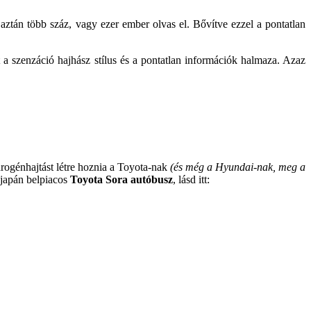
ztán több száz, vagy ezer ember olvas el. Bővítve ezzel a pontatlan
 a szenzáció hajhász stílus és a pontatlan információk halmaza. Azaz
drogénhajtást létre hoznia a Toyota-nak
(és még a Hyundai-nak, meg a
 japán belpiacos
Toyota Sora autóbusz
, lásd itt: