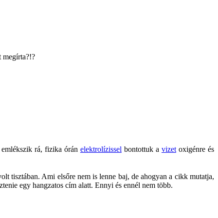
t megírta?!?
emlékszik rá, fizika órán
elektrolízissel
bontottuk a
vizet
oxigénre és
lt tisztában. Ami elsőre nem is lenne baj, de ahogyan a cikk mutatja,
sztenie egy hangzatos cím alatt. Ennyi és ennél nem több.