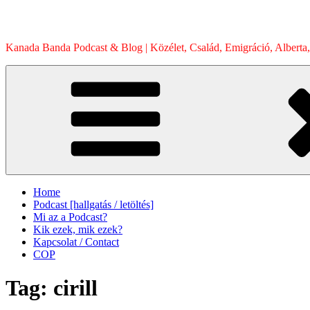
Skip
to
content
Kanada Banda Podcast & Blog | Közélet, Család, Emigráció, Alberta,
Home
Podcast [hallgatás / letöltés]
Mi az a Podcast?
Kik ezek, mik ezek?
Kapcsolat / Contact
COP
Tag:
cirill