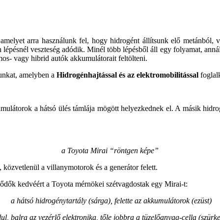
melyet arra használunk fel, hogy hidrogént állítsunk elő metánból, v
lépésnél veszteség adódik. Minél több lépésből áll egy folyamat, annál
os- vagy hibrid autók akkumulátorait feltölteni.
unkat, amelyben a
Hidrogénhajtással és az elektromobilitással
foglalk
umulátorok a hátsó ülés támlája mögött helyezkednek el. A másik hidrog
a Toyota Mirai “röntgen képe”
, közvetlenül a villanymotorok és a generátor felett.
klődők kedvéért a Toyota mérnökei szétvagdostak egy Mirai-t:
a hátsó hidrogénytartály (sárga), felette az akkumulátorok (ezüst)
lul, balra az vezérlő elektronika, tőle jobbra a tüzelőanyag-cella (szürke