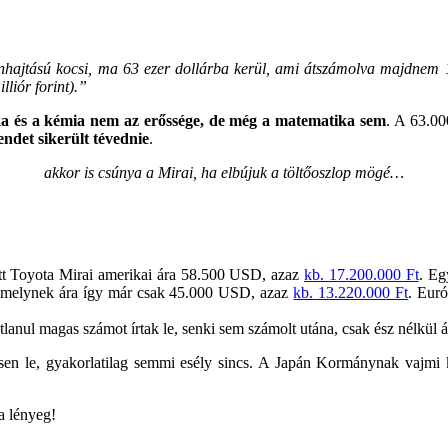
nhajtású kocsi, ma 63 ezer dollárba kerül, ami átszámolva majdnem 1
liór forint).”
ka és a kémia nem az erőssége, de még a matematika sem
. A 63.0
ndet sikerült tévednie
.
akkor is csúnya a Mirai, ha elbújuk a töltőoszlop mögé…
tt Toyota Mirai amerikai ára 58.500 USD, azaz
kb. 17.200.000 Ft
. Eg
, amelynek ára így már csak 45.000 USD, azaz
kb. 13.220.000 Ft
. Eur
nul magas számot írtak le, senki sem számolt utána, csak ész nélkül át
essen le, gyakorlatilag semmi esély sincs. A Japán Kormánynak vajmi 
 a lényeg!