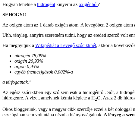
Hogyan lehetne a
hidrogént
kinyerni az
oxigénből
?
SEHOGY!!
Az oxigén atom az 1 darab oxigén atom. A levegőben
2 oxigén atom 
Uhh, tényleg, annyira szeretném tudni, hogy az eredeti szerző volt enny
Ha megnyitjuk a
Wikipédiát a Levegő szócikknél
, akkor a következő
nitrogén 78,09%
oxigén 20,93%
argon 0,93%
egyéb (nemes)gázok 0,002%-a
a térfogatnak.”
Az egész szócikkben egy szó sem esik a hidrogénről. Sőt, a hidrogé
hidrogénre. A vizet, amelynek kémia képlete a H
O. Azaz 2 db hidrog
2
Okos bloggerünk, vagy a magyar cikk szerzője ezzel a két dologgal ma
esze ágában sem volt utána nézni a hiányosságainak.
A lényeg a szen