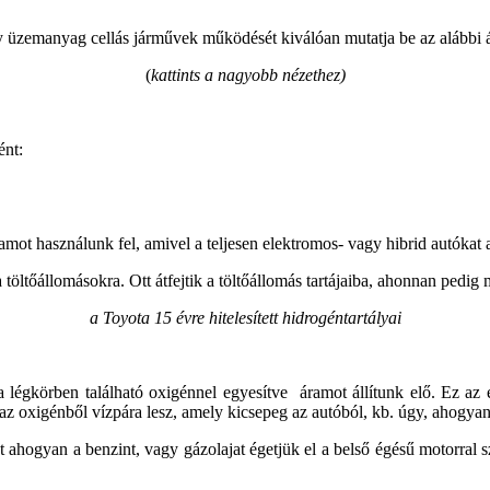
y üzemanyag cellás járművek működését kiválóan mutatja be az alábbi 
(
kattints a nagyobb nézethez)
ént:
mot használunk fel, amivel a teljesen elektromos- vagy hibrid autókat ak
 a töltőállomásokra. Ott átfejtik a töltőállomás tartájaiba, ahonnan pedi
a Toyota 15 évre hitelesített hidrogéntartályai
 légkörben található oxigénnel egyesítve áramot állítunk elő. Ez az 
 oxigénből vízpára lesz, amely kicsepeg az autóból, kb. úgy, ahogyan 
ahogyan a benzint, vagy gázolajat égetjük el a belső égésű motorral sz