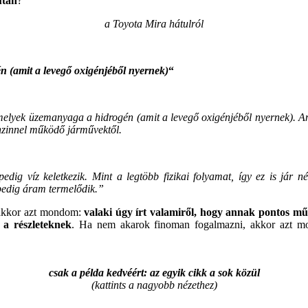
után
?
a Toyota Mira hátulról
n (amit a levegő oxigénjéből nyernek)
“
, melyek üzemanyaga a hidrogén (amit a levegő oxigénjéből nyernek). 
enzinnel működő járművektől.
edig víz keletkezik. Mint a legtöbb fizikai folyamat, így ez is jár 
pedig áram termelődik.”
 akkor azt mondom:
valaki úgy írt valamiről, hogy annak pontos m
 a részleteknek
. Ha nem akarok finoman fogalmazni, akkor azt m
csak a példa kedvéért: az egyik cikk a sok közül
(kattints a nagyobb nézethez)