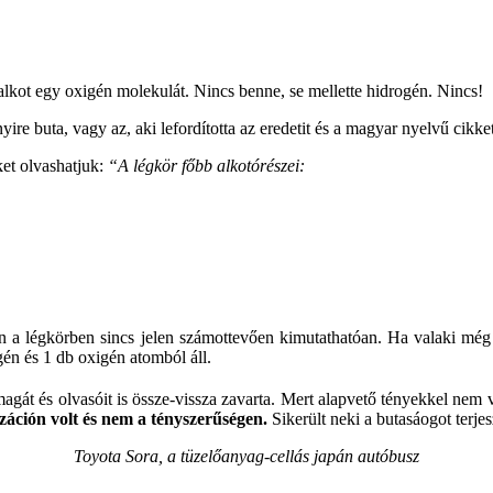
alkot egy oxigén molekulát.
Nincs benne, se mellette hidrogén. Nincs!
ire buta, vagy az, aki lefordította az eredetit és a magyar nyelvű cikke
ket olvashatjuk:
“A légkör főbb alkotórészei:
n a légkörben sincs jelen számottevően kimutathatóan. Ha valaki még 
én és 1 db oxigén atomból áll.
gát és olvasóit is össze-vissza zavarta. Mert alapvető tényekkel nem vo
záción volt és nem a tényszerűségen.
Sikerült neki a butasáogot terje
Toyota Sora, a tüzelőanyag-cellás japán autóbusz