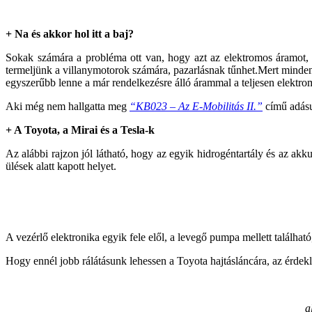
+ Na és akkor hol itt a baj?
Sokak számára a probléma ott van, hogy azt az elektromos áramot, a
termeljünk a villanymotorok számára, pazarlásnak tűnhet.Mert minden 
egyszerűbb lenne a már rendelkezésre álló árammal a teljesen elektrom
Aki még nem hallgatta meg
“KB023 – Az E-Mobilitás II.”
című adás
+ A Toyota, a Mirai és a Tesla-k
Az alábbi rajzon jól látható, hogy az egyik hidrogéntartály és az akk
ülések alatt kapott helyet.
A vezérlő elektronika egyik fele elől, a levegő pumpa mellett található
Hogy ennél jobb rálátásunk lehessen a Toyota hajtásláncára, az érde
a