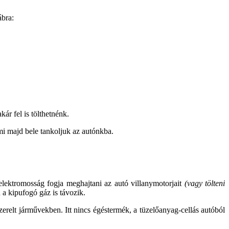
ábra:
ár fel is tölthetnénk.
g mi majd bele tankoljuk az autónkba.
elektromosság fogja meghajtani az autó villanymotorjait
(vagy tölteni
a kipufogó gáz is távozik.
erelt járművekben. Itt nincs égéstermék, a tüzelőanyag-cellás autóból