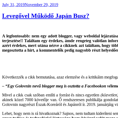
Posted
July 31, 2019
November 29, 2019
on
Levegővel Működő Japán Busz?
A legfontosabb: nem egy adott blogger, vagy weboldal lejáratás
terjesztése!! Találtam
egy érdekes, ámde rengeteg valótlan inform
azért érdekes, mert utána nézve a cikknek azt találtam, hogy tö
megosztotta a hírt, a kommentelők pedig nagyobb részt helyeslőe
Következzék a cikk bemutatása, azaz elemzése és a kritikáim megfog
– “Egy Golovnin nevű blogger meg is osztotta a Facebookon vélem
Mivel a cikk csak szóban említi a forrást és nincs egyetlen
(közvetlen
akinek közel 7000 követője van. Ő rendszeresen publikálja gondolatait
Golovnin nagyrészt Észak-Koreáról és Japánról ír. 2019. januárjáig 
Lehet, hogy nem is rá hivatkoznak? Sajnos, nem tudtam kideríteni s