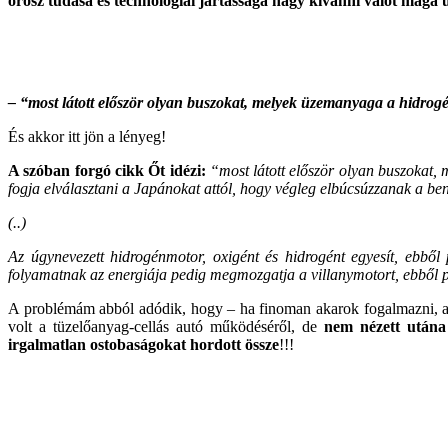
orosz tudása és technológiai jártassága hagy kívánni valót maga 
– “most látott először olyan buszokat, melyek üzemanyaga a hidrogé
És akkor itt jön a lényeg!
A szóban forgó cikk Őt idézi:
“most látott először olyan buszokat
fogja elválasztani a Japánokat attól, hogy végleg elbúcsúzzanak a b
(..)
Az úgynevezett hidrogénmotor, oxigént és hidrogént egyesít, ebből p
folyamatnak az energiája pedig megmozgatja a villanymotort, ebből 
A problémám abból adódik, hogy – ha finoman akarok fogalmazni,
volt a tüzelőanyag-cellás autó működéséről, de
nem nézett utána
irgalmatlan ostobaságokat hordott össze
!!!