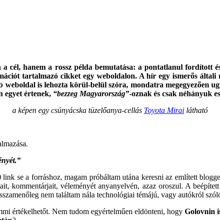
a a cél, hanem a rossz példa bemutatása: a pontatlanul fordított 
ációt tartalmazó cikket egy weboldalon. A hír egy ismerős által
bb weboldal is lehozta körül-belül szóra, mondatra megegyezően ugy
n egyet értenek,
“bezzeg Magyarország”
-oznak és csak néhányuk es
a képen egy csúnyácska tüzelőanya-cellás
Toyota Mirai
látható
almazása.
ényét.”
)
link se a forráshoz, magam próbáltam utána keresni az említett blog
, kommentárjait, véleményét anyanyelvén, azaz oroszul. A beépített for
visszamenőleg nem találtam nála technológiai témájú, vagy autókról sz
emmi értékelhetőt. Nem tudom egyértelműen eldönteni, hogy
Golovnin i