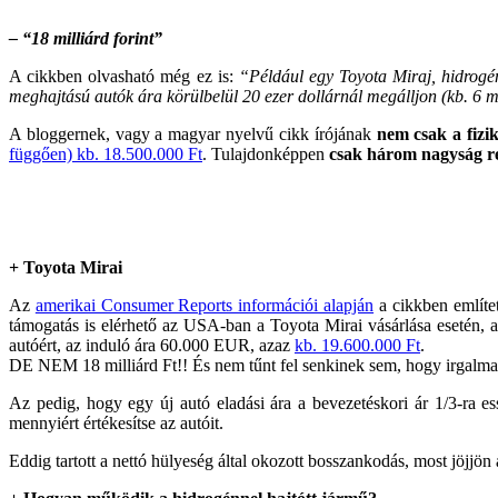
– “18 milliárd forint”
A cikkben olvasható még ez is:
“Például egy Toyota Miraj, hidrogé
meghajtású autók ára körülbelül 20 ezer dollárnál megálljon (kb. 6 mil
A bloggernek, vagy a magyar nyelvű cikk írójának
nem csak a fizi
függően) kb. 18.500.000 Ft
. Tulajdonképpen
csak három nagyság re
+ Toyota Mirai
Az
amerikai Consumer Reports információi alapján
a cikkben említe
támogatás is elérhető az USA-ban a Toyota Mirai vásárlása esetén
autóért, az induló ára 60.000 EUR, azaz
kb. 19.600.000 Ft
.
DE NEM 18 milliárd Ft!! És nem tűnt fel senkinek sem, hogy irgalmatla
Az pedig, hogy egy új autó eladási ára a bevezetéskori ár 1/3-ra 
mennyiért értékesítse az autóit.
Eddig tartott a nettó hülyeség által okozott bosszankodás, most jöjjön