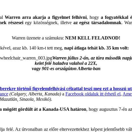
val
Warren arra akarja a figyelmet felhívni
, hogy
a fogyatékkal 
nek részesei
egy közösségnek, illetve
az egész társadalomnak
. War
Warren üzenete a számukra:
NEM KELL FELADNOD!
ékével, azaz kb. 140 km-t tett meg,
napi átlaga tehát kb. 35 km volt:
Warren július 2-án, az túra második napj
kelet felé haladva valahol a 22X,
vagy 901-es országúton Alberta-ban
erekre történő figyelemfelhívási célzattal teszi meg ezt a hosszú ut
ance
(Calgary, Alberta, Kanada)
a
Facebook oldaluk itt érhető el
,
Amer
(Mazatlán, Sinaola, Mexikó)
.
ta mögött gördült át a Kanada-USA határon
, hogy augusztus 7-én az
élja felé. Az útvonalban az előre eltervezettekhez képest jelentősebb v