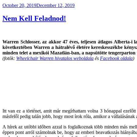
Posted
October 20, 2019
December 12, 2019
on
Nem Kell Feladnod!
Warren Schlosser, az akkor 47 éves, teljesen átlagos Alberta-i
következtében Warren a hátralévő életére kereskesszékbe kényszer
minden telet a mexikói Mazatlán-ban, a napsütötte tengerparton t
(fotók:
Wheelchair Warren hivatalos weboldala
és
Facebook oldala
)
Itt van ez a történet, amit már megírhattam volna 3 hónappal ezel
másfelől pedig talán jobb, hogy most írok róla, amikor a vállalásának 
A hírek az utóbbi időben azzal is foglalkoznak több minden más melle
éppen pont arról számolnak be, hogy az emberi beavatkozás hiányába