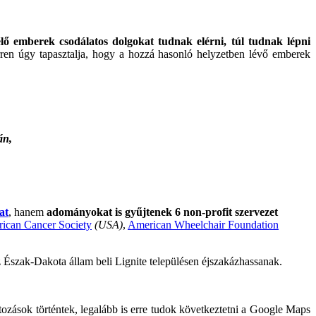
élő emberek csodálatos dolgokat tudnak elérni, túl tudnak lépni
ren úgy tapasztalja, hogy a hozzá hasonló helyzetben lévő emberek
án,
at
, hanem
adományokat is gyűjtenek 6 non-profit szervezet
ican Cancer Society
(USA)
,
American Wheelchair Foundation
 Észak-Dakota állam beli Lignite településen éjszakázhassanak.
áltozások történtek, legalább is erre tudok következtetni a Google Maps