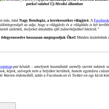
parkol valahol Új-Mexikó államban
em más, mint
Nagy Bendegúz, a kerekesszékes világjáró
. A
Facebook 
ülönlegességét az adja, hogy a világjárás és a világlátás is két kerék
etek születtek, melyeket ámulatba ejtő zsánerképekkel hitelesít.”
jd felegyenesedve hosszasan megtapsoljuk Őket!
Minden tiszteletünk 
ootstrap
-pal készült – amelynek használatát személy szerint snkine
, képek, szövegek nem a helyükre kerülnek, hanem egymásra csúsznak, a
 Warren érdemeiből, talán a Facebook-on és Twitter-en egy kicsit könn
Search