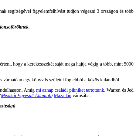
nak segítségével figyelemfelhívást tudjon végezni 3 országon és több
ionsofőröknek,
 érteni, hogy a kerekesszékét saját maga hajtja végig a több, mint 5000
 és várhatóan egy könyv is születni fog ebből a közös kalandból.
indulhasson. Amíg
mi aznap családi pikniket tartottunk
, Warren és Jed
(
Mexikói Egyesült Államok
)
Mazatlán
városába.
sszúságú