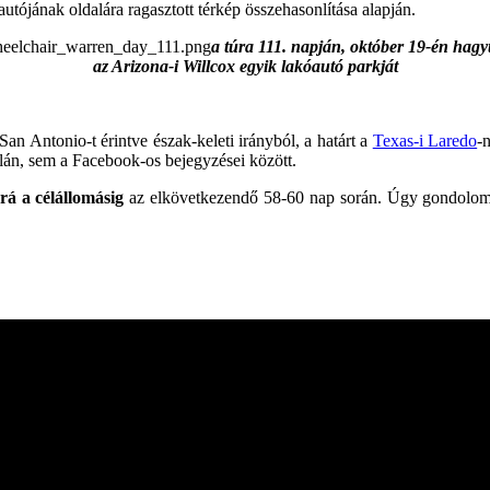
óautójának oldalára ragasztott térkép összehasonlítása alapján.
a túra 111. napján, október 19-én hagy
az Arizona-i Willcox egyik lakóautó parkját
 San Antonio-t érintve észak-keleti irányból, a határt a
Texas-i Laredo
-
lán, sem a Facebook-os bejegyzései között.
á a célállomásig
az elkövetkezendő 58-60 nap során. Úgy gondolo