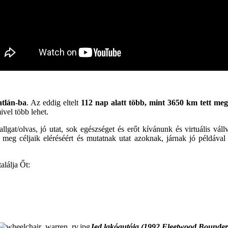
atlán-ba
. Az eddig eltelt
112 nap alatt több, mint 3650 km tett me
ivel több lehet.
gat/olvas, jó utat, sok egészséget és erőt kívánunk és virtuális vál
k meg céljaik eléréséért és mutatnak utat azoknak, járnak jó példáva
alálja Őt:
Jed lakóautója (1992 Fleetwood Bounder