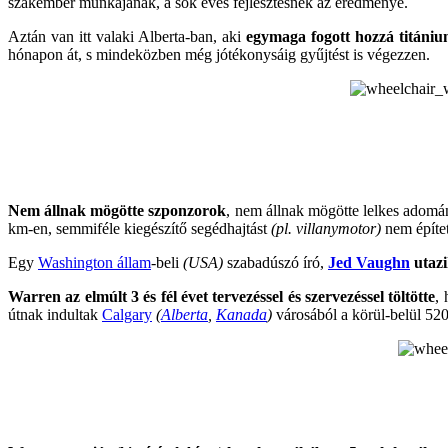
szakember munkájának, a sok éves fejlesztésnek az eredménye.
Aztán van itt valaki Alberta-ban, aki
egymaga fogott hozzá titáni
hónapon át, s mindeközben még jótékonysáig gyűjtést is végezzen.
Nem állnak mögötte szponzorok
, nem állnak mögötte lelkes adom
km-en, semmiféle kiegészítő segédhajtást
(pl. villanymotor)
nem építet
Egy
Washington állam
-beli
(USA)
szabadúszó író,
Jed Vaughn
utazi
Warren az elmúlt 3 és fél évet tervezéssel és szervezéssel töltötte
,
útnak indultak
Calgary
(
Alberta
,
Kanada
)
városából a körül-belül 52