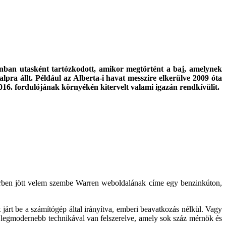
ionban utasként tartózkodott, amikor megtörtént a baj, amelynek
lpra állt. Például az Alberta-i havat messzire elkerülve 2009 óta
2016. fordulójának környékén kitervelt valami igazán rendkívülit.
berben jött velem szembe Warren weboldalának címe egy benzinkúton,
járt be a számítógép által irányítva, emberi beavatkozás nélkül. Vagy
 legmodernebb technikával van felszerelve, amely sok száz mérnök és