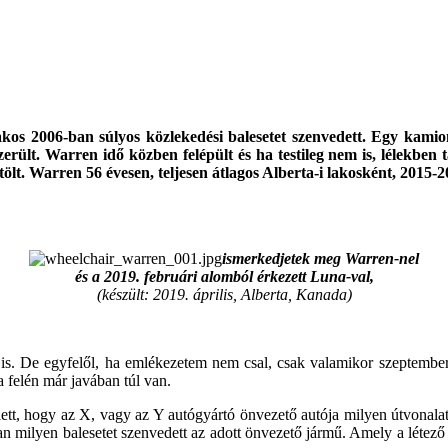
 lakos 2006-ban súlyos közlekedési balesetet szenvedett. Egy kam
ült. Warren idő közben felépült és ha testileg nem is, lélekben ta
ölt. Warren 56 évesen, teljesen átlagos Alberta-i lakosként, 2015-
ismerkedjetek meg Warren-nel
és a 2019. februári alomból érkezett Luna-val,
(készült: 2019. április, Alberta, Kanada)
őtt is. De egyfelől, ha emlékezetem nem csal, csak valamikor szeptem
a felén már javában túl van.
tt, hogy az X, vagy az Y autógyártó önvezető autója milyen útvonalat 
n milyen balesetet szenvedett az adott önvezető jármű. Amely a létező