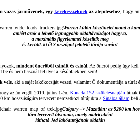
um vázas járművének, egy
kerekesszéknek
az átépítéséhez
, hogy an
Warren külön köszönetet mond a kam
amiért azok a lehető legnagyobb oldaltávolságot hagyva,
a maximális figyelemmel közelítik meg
és
kerülik ki őt 3 országot felölelő túrája során!
ányozók,
mindent önerőből csinált és csinál
. Az önerőt pedig úgy kell
t be és nem használ fel ilyet a későbbiekben sem!
k vele
, aki a saját lakókocsiját vezeti, valamint Ő dokumentálja a túrát
 hogy aztán végül 2019. július 1-én,
Kanada 152. születésnapján
útnak 
00 km hosszúságúra tervezett nemzetközi túrájukra a
Sinaloa állam
-beli
Calgary –> Mazatlán: az 5200 km ho
túra tervezett útvonala, amely matricaként
látható Jed lakóautójának oldalán