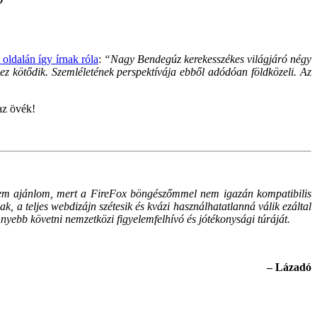
oldalán így írnak róla
:
“Nagy Bendegúz kerekesszékes világjáró négy
hez kötődik. Szemléletének perspektívája ebből adódóan földközeli. Az
az övék!
k sem ajánlom, mert a FireFox böngészőmmel nem igazán kompatibilis
 teljes webdizájn szétesik és kvázi használhatatlanná válik ezáltal
yebb követni nemzetközi figyelemfelhívó és jótékonysági túráját.
– Lázadó