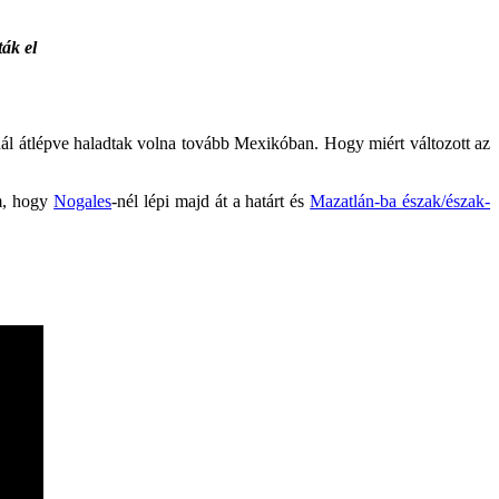
ták el
nál átlépve haladtak volna tovább Mexikóban. Hogy miért változott az
m, hogy
Nogales
-nél lépi majd át a határt és
Mazatlán-ba észak/észak-