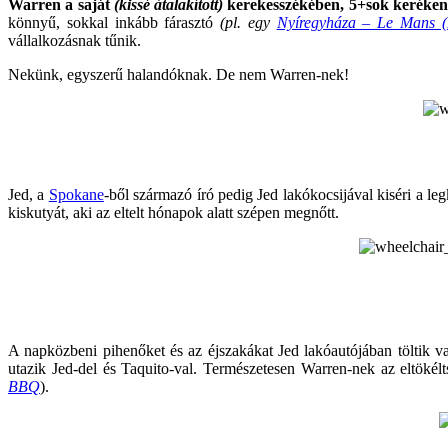
Warren a saját
(kissé átalakított)
kerekesszékében, 5+sok keréken g
könnyű, sokkal inkább fárasztó
(pl. egy
Nyíregyháza – Le Mans (
vállalkozásnak tűnik.
Nekünk, egyszerű halandóknak. De nem Warren-nek!
Jed, a
Spokane
-ből származó író pedig Jed lakókocsijával kiséri a l
kiskutyát, aki az eltelt hónapok alatt szépen megnőtt.
A napközbeni pihenőket és az éjszakákat Jed lakóautójában töltik v
utazik Jed-del és Taquito-val. Természetesen Warren-nek az eltökélt
BBQ
).