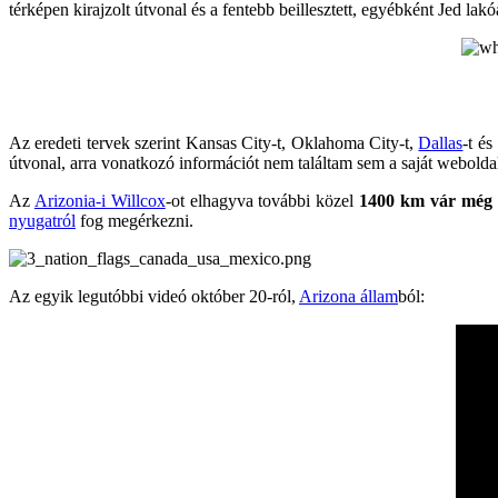
térképen kirajzolt útvonal és a fentebb beillesztett, egyébként Jed lak
Az eredeti tervek szerint Kansas City-t, Oklahoma City-t,
Dallas
-t és
útvonal, arra vonatkozó információt nem találtam sem a saját webolda
Az
Arizonia-i Willcox
-ot elhagyva további közel
1400 km vár még r
nyugatról
fog megérkezni.
Az egyik legutóbbi videó október 20-ról,
Arizona állam
ból: