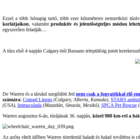
Ezzel a több hónapig tartó, több ezer kilométeres nemzetközi túrá
korlátjaikon
, valamint
produktív és jelentőségteljes módon lehet
egyszerűen feladják…
A túra első 4 napján Calgary-ból Bassano településig jutott kerekessz
De Warren és a társául szegődött Jed
nem csak a fogyatékkal élő emb
számára
:
Cmngd Linens
(Calgary, Alberta, Kanada)
,
STARS ambul
(USA)
,
Immaculada
(Mazatlán, Sinaola, Mexikó)
,
SPCA Pet Rescue
Warren augusztus 6-án, túrájának 36. napján,
közel 980 km-rel a há
Az azóta eltelt időben Warren töretlenül haladt és halad továbbra is c