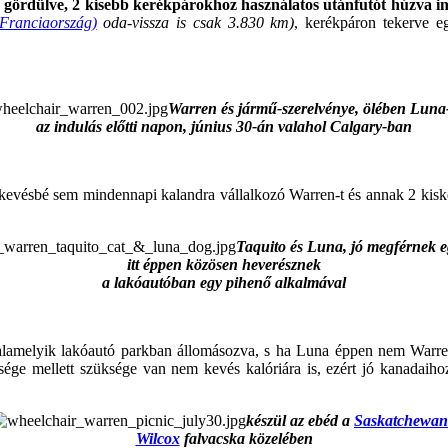
ördülve, 2 kisebb kerékpárokhoz használatos utánfutót húzva indu
Franciaország)
oda-vissza is csak 3.830 km)
, kerékpáron tekerve e
Warren és jármű-szerelvénye, ölében Luna-
az indulás előtti napon, június 30-án valahol Calgary-ban
egkevésbé sem mindennapi kalandra vállalkozó Warren-t és annak 2 kiske
Taquito és Luna, jó megférnek e
itt éppen közösen heverésznek
a lakóautóban egy pihenő alkalmával
alamelyik lakóautó parkban állomásozva, s ha Luna éppen nem Warren m
sége mellett szüksége van nem kevés kalóriára is, ezért jó kanadaiho
készül az ebéd a
Saskatchewan
Wilcox
falvacska közelében