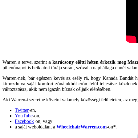
Warren a tervei szerint
a karácsony előtti héten érkezik meg Maz
pihenőnapot is beiktatott túrája során, szóval a napi átlaga ennél valam
Warren-nek, bár egészen kevés az esély rá, hogy Kanada Bandát hall
kimozdulva saját komfort zónájukból erőn felül teljesítve küzdene
változtatásra, akik nem igazán bíznak céljaik elérésében.
Aki Warren-t szeretné követni valamely közösségi felületeten, az megt
Twitter
-en,
YouTube
-on,
Facebook
-on, vagy
a saját weboldalán, a
WheelchairWarren.com
-on
*
.