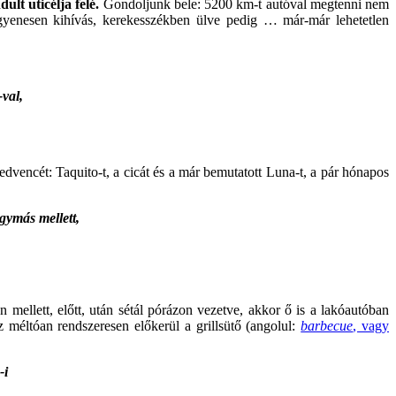
lt uticélja felé.
Gondoljunk bele: 5200 km-t autóval megtenni nem
gyenesen kihívás, kerekesszékben ülve pedig … már-már lehetetlen
val,
dvencét: Taquito-t, a cicát és a már bemutatott Luna-t, a pár hónapos
gymás mellett,
ellett, előtt, után sétál pórázon vezetve, akkor ő is a lakóautóban
z méltóan rendszeresen előkerül a grillsütő (angolul:
barbecue
, vagy
-i