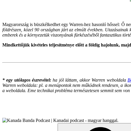
Magyarország is büszkélkedhet egy Warren-hez hasonló hőssel: Ő n
földrészen, közel 90 országban járt az elmúlt években. Utazásainak k
emberek és a környezetük viszonyának fürkészéséből fantasztikus történ
Mindkettőjük kivételes teljesítménye előtt a földig hajolunk, ma
* egy utólagos észrevétel:
ha jól láttam, akkor Warren weboldala
B
Warren weboldala: pl. a menüpontok nem működnek rendesen, a ikonok
a weboldala.
Eme technikai probléma természetesen semmit sem von le
Search
for: