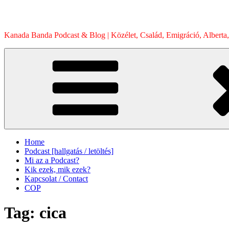
Skip
to
content
Kanada Banda Podcast & Blog | Közélet, Család, Emigráció, Alberta,
Home
Podcast [hallgatás / letöltés]
Mi az a Podcast?
Kik ezek, mik ezek?
Kapcsolat / Contact
COP
Tag:
cica