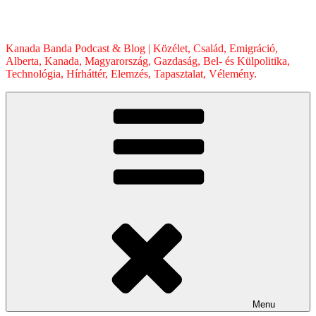
Skip
to
content
Kanada Banda Podcast & Blog | Közélet, Család, Emigráció,
Alberta, Kanada, Magyarország, Gazdaság, Bel- és Külpolitika,
Technológia, Hírháttér, Elemzés, Tapasztalat, Vélemény.
Menu