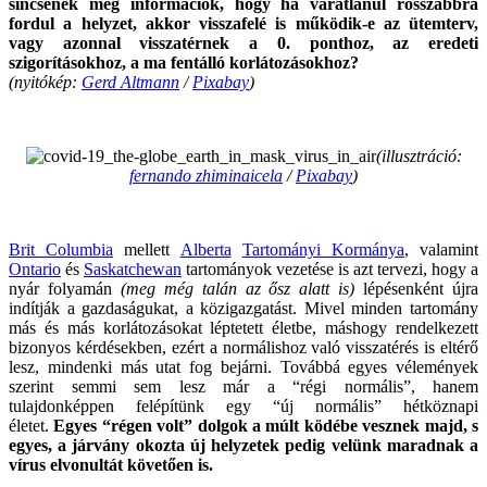
sincsenek még információk, hogy ha váratlanul rosszabbra
fordul a helyzet, akkor visszafelé is működik-e az ütemterv,
vagy azonnal visszatérnek a 0. ponthoz, az eredeti
szigorításokhoz, a ma fentálló korlátozásokhoz?
(nyitókép:
Gerd Altmann
/
Pixabay
)
.
(illusztráció:
fernando zhiminaicela
/
Pixabay
)
.
Brit Columbia
mellett
Alberta
Tartományi Kormánya
, valamint
Ontario
és
Saskatchewan
tartományok vezetése is azt tervezi, hogy a
nyár folyamán
(meg még talán az ősz alatt is)
lépésenként újra
indítják a gazdaságukat, a közigazgatást. Mivel minden tartomány
más és más korlátozásokat léptetett életbe, máshogy rendelkezett
bizonyos kérdésekben, ezért a normálishoz való visszatérés is eltérő
lesz, mindenki más utat fog bejárni. Továbbá egyes vélemények
szerint semmi sem lesz már a “régi normális”, hanem
tulajdonképpen felépítünk egy “új normális” hétköznapi
életet.
E
gyes “régen volt” dolgok a múlt ködébe vesznek majd, s
egyes, a járvány okozta új helyzetek pedig velünk maradnak a
vírus elvonultát követően is.