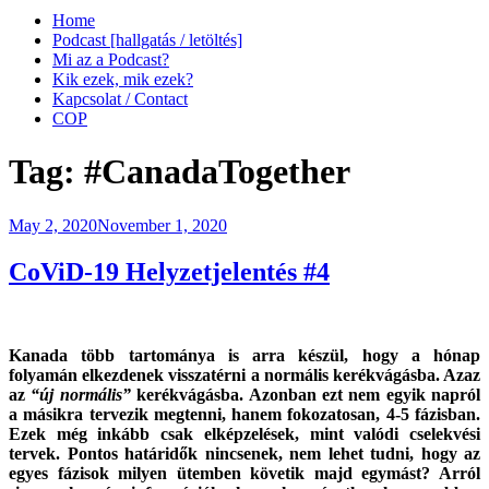
Home
Podcast [hallgatás / letöltés]
Mi az a Podcast?
Kik ezek, mik ezek?
Kapcsolat / Contact
COP
Tag:
#CanadaTogether
Posted
May 2, 2020
November 1, 2020
on
CoViD-19 Helyzetjelentés #4
Kanada több tartománya is arra készül, hogy a hónap
folyamán elkezdenek visszatérni a normális kerékvágásba. Azaz
az
“új normális”
kerékvágásba. Azonban ezt nem egyik napról
a másikra tervezik megtenni, hanem fokozatosan, 4-5 fázisban.
Ezek még inkább csak elképzelések, mint valódi cselekvési
tervek. Pontos határidők nincsenek, nem lehet tudni, hogy az
egyes fázisok milyen ütemben követik majd egymást? Arról