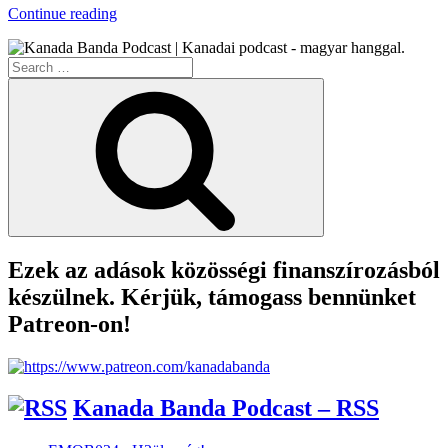
“CoViD-
Continue reading
19
Helyzetjelentés
Search
#4”
for:
Search
Ezek az adások közösségi finanszírozásból
készülnek. Kérjük, támogass bennünket
Patreon-on!
Kanada Banda Podcast – RSS