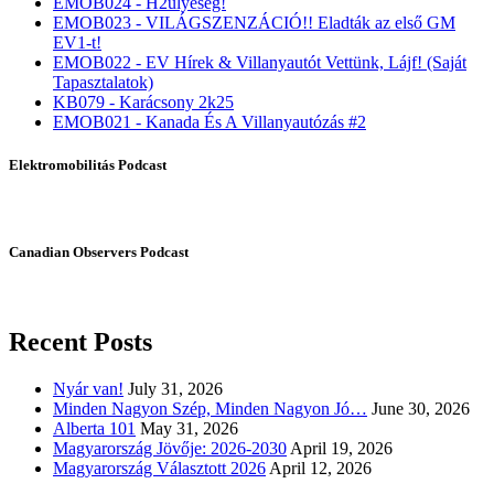
EMOB024 - H2ülyeség!
EMOB023 - VILÁGSZENZÁCIÓ!! Eladták az első GM
EV1-t!
EMOB022 - EV Hírek & Villanyautót Vettünk, Lájf! (Saját
Tapasztalatok)
KB079 - Karácsony 2k25
EMOB021 - Kanada És A Villanyautózás #2
Elektromobilitás Podcast
Canadian Observers Podcast
Recent Posts
Nyár van!
July 31, 2026
Minden Nagyon Szép, Minden Nagyon Jó…
June 30, 2026
Alberta 101
May 31, 2026
Magyarország Jövője: 2026-2030
April 19, 2026
Magyarország Választott 2026
April 12, 2026