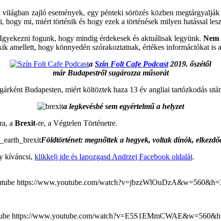
 a világban zajló események, egy pénteki sörözés közben megtárgyalják
 hogy mi, miért történik és hogy ezek a történések milyen hatással les
 Igyekezni fogunk, hogy mindig érdekesek és aktuálisak legyünk.
Nem s
akik amellett, hogy könnyedén szórakoztatnak, értékes információkat is
a
Szín Folt Cafe Podcast
2019. őszétől
már Budapestről sugározza műsorát
gárként Budapesten, miért költöztek haza 13 év angliai tartózkodás után,
a legkevésbé sem egyértelmű a helyzet
ra, a
Brexit
-re, a Végtelen Történetre.
Földtörténet: megnőttek a hegyek, voltak dínók, elkezdőd
y kíváncsi,
klikkelj ide és lapozgasd Andrzej Facebook oldalát
.
utube https://www.youtube.com/watch?v=jbzzWlOuDzA&w=560&h=
tube https://www.youtube.com/watch?v=E5S1EMmCWAE&w=560&h