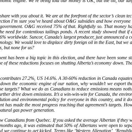
onomic engine. We’re being told our money is OK, but the oil, our lar
o share with you about it. We are at the forefront of the sector’s clean 
lection I’m sure you’ve heard about O&G subsidies and how everyone int
ur government. O&G received 75% of that. Rightfully so. That money has
the need for contentious tailings ponds. A recent study showed that i
6% worldwide. Suncor, Canada’s largest producer, just announced a co-g
gy. We would love to displace dirty foreign oil in the East, but we are 
s, but none for us?
ment has been a big topic in this election, and there have been some st
 these reductions focuses on shutting Alberta’s economy down. There s
 contributes 27.2%, US 14.6%. A 30-60% reduction in Canada equates t
down the economic engine of our nation, why wouldn’t we export the c
e targets? What we do as Canadians to reduce emissions means nothing
further drive down emissions. It’s a win-win-win for Canada, the envir
lution and environmental policy for everyone in this country, and it doe
ment has made the most progress reaching that agreement’s targets. H
 natural gas power generation.
llow Canadians from Quebec. If you asked the average Albertan if they 
ew months ago, it was estimated that 50% of Albertans were open to se
and we continue to get kicked. Terms like ‘Western Alienation’, ‘Republ