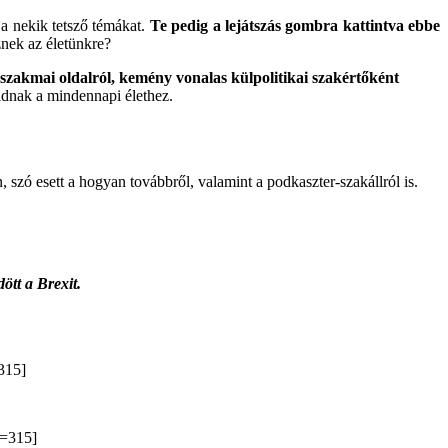
 a nekik tetsző témákat.
Te pedig a lejátszás gombra kattintva ebbe
znek az életünkre?
zakmai oldalról, kemény vonalas külpolitikai szakértőként
 adnak a mindennapi élethez.
 szó esett a hogyan továbbről, valamint a podkaszter-szakállról is.
ött a Brexit.
315]
=315]