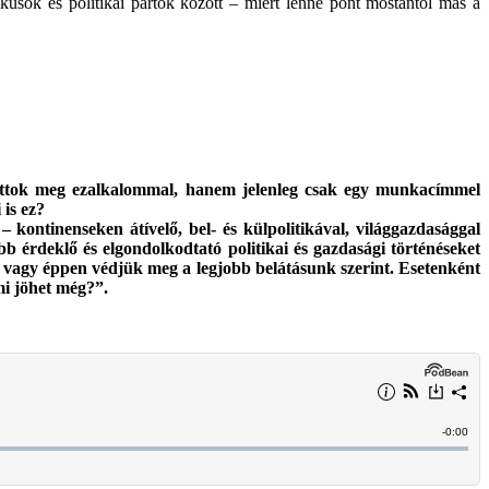
kusok és politikai pártok között – miért lenne pont mostantól más a
hattok meg ezalkalommal, hanem j
elenleg csak egy munkacímmel
 is ez?
– kontinenseken átívelő, bel- és külpolitikával, világgazdasággal
b érdeklő és elgondolkodtató politikai és gazdasági történéseket
vagy éppen védjük meg a legjobb belátásunk szerint.
Esetenként
mi jöhet még?”.