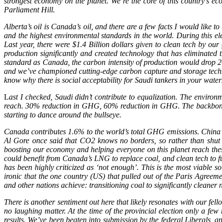
strongest economy on the planet. We’re the core of this country’s ec
Parliament Hill.
Alberta’s oil is Canada’s oil, and there are a few facts I would like t
and the highest environmental standards in the world. During this e
Last year, there were $1.4 Billion dollars given to clean tech by o
production significantly and created technology that has eliminated 
standard as Canada, the carbon intensity of production would drop 2
and we’ve championed cutting-edge carbon capture and storage technolo
know why there is social acceptability for Saudi tankers in your water
L
ast I checked, Saudi didn’t contribute to equalization. The environ
reach. 30% reduction in GHG, 60% reduction in GHG. The backbone of
starting to dance around the bullseye.
Canada contributes 1.6% to the world’s total GHG emissions. China
Al Gore once said that CO2 knows no borders, so rather than shut 
boosting our economy and helping everyone on this planet reach thes
could benefit from Canada’s LNG to replace coal, and clean tech to 
has been highly criticized as ‘not enough’. This is the most viable so
ironic that the one country (US) that pulled out of the Paris Agree
and other nations achieve: transitioning coal to significantly cleaner
There is another sentiment out here that likely resonates with our fe
no laughing matter. At the time of the provincial election only a f
results. We’ve been beaten into submission by the federal Liberals, 