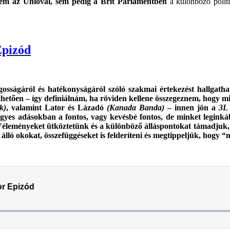
sem az Unióval, sem pedig a Brit Parlamentben
a különböző politi
Epizód
ágosságáról és hatékonyságáról szóló szakmai értekezést hallgat
érthetően – így definiálnám, ha röviden kellene összegeznem, hogy mi
k)
, valamint Lator és Lázadó
(Kanada Banda)
– innen jön a
3L
gyes adásokban a fontos, vagy kevésbé fontos, de minket leginkáb
éleményeket ütköztetünk és a különböző álláspontokat támadjuk, 
ó okokat, összefüggéseket is felderíteni és megtippeljük, hogy “