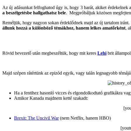
Az új adásunkat felfoghatod úgy is, hogy 3 barát, akiket érdekelnek
a beszélgetésbe hallgathatsz bele
. Megpróbáljuk közösen megfejteni,
Reméljük, hogy nagyon sokan érdeklődnek majd az új tartalom iránt.
állunk hozzá a különböző témákhoz, hanem lelkes amatőrként
, 
Rövid bevezető után megbeszéltük, hogy mit keres
Lehi
brit állampol
Majd szépen rátértünk az epizód egyik, vagy talán legnagyobb témájá
Ha a fentihez hasonló vicces és elgondolkodtató grafikákra vag
Amikor Kanada majdnem ketté szakadt:
[yo
Brexit: The Uncivil War
(nem Netflix, hanem HBO)
[you