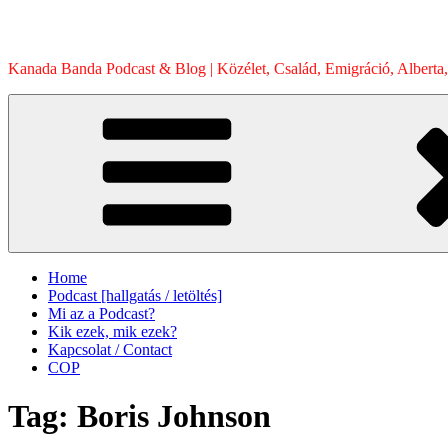
Skip
to
content
Kanada Banda Podcast & Blog | Közélet, Család, Emigráció, Alberta,
Home
Podcast [hallgatás / letöltés]
Mi az a Podcast?
Kik ezek, mik ezek?
Kapcsolat / Contact
COP
Tag:
Boris Johnson