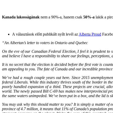
Kanada lakosságának
nem a 90%-a, hanem csak
50%-a
lakik a pir
A választások előtt publikált nyílt levél az
Alberta Proud
Facebo
“An Albertan’s letter to voters in Ontario and Quebec
On the eve of our Canadian Federal Election, I feel it is prudent to 
and believe I have a responsibility to share our feelings, perceptions
It is no secret that the election is decided before the first vote is 
am appealing to you. The fate of Canada and our incredible province 
We’ve had a rough couple years out here. Since 2015 unemployment
federal Liberals. While this industry thrives south of the border in t
poorly handled expansion of a third. These projects are crucial, al
world. The newly passed Bill C-69 has makes new interprovincial proje
the same waters unimpeded. We’ve been put in a box, and the lid is slo
You may ask why this should matter to you? It is simply a matter of
province of 4.7 million, it means that 11% of Canada’s population pro