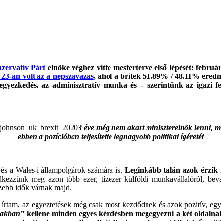
zervatív Párt
elnöke véghez vitte mesterterve első lépését: febru
 23-án volt az a népszavazás
, ahol a britek 51.89% / 48.11% eredm
z egyezkedés, az adminisztratív munka és – szerintünk az igazi f
3 éve még nem akart miniszterelnök lenni,
m
ebben a pozícióban teljesítette legnagyobb politikai ígéretét
 és a Wales-i állampolgárok számára is.
Leginkább talán azok érzik 
kezzünk meg azon több ezer, tízezer külföldi munkavállalóról, bev
ezebb idők várnak majd.
t írtam, az egyeztetések még csak most kezdődnek és azok pozitív, e
szakban”
kellene minden egyes kérdésben megegyezni a két oldalna