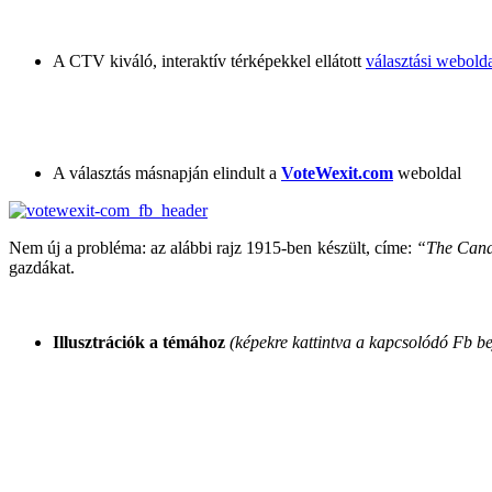
A CTV kiváló, interaktív térképekkel ellátott
választási webolda
A választás másnapján elindult a
VoteWexit.com
weboldal
Nem új a probléma: az alábbi rajz 1915-ben készült, címe:
“The Canad
gazdákat.
Illusztrációk a témához
(képekre kattintva a kapcsolódó Fb be