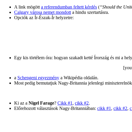
A link mögött
a referendumban feltett kérdés
(
“Should the Uni
Calgary városa nemet mondott
a hindu szertartásra.
Opciók az Ír-Észak-Ír helyzetre:
Egy kis törtélem óra: hogyan szakadt ketté Írország és mi a hel
[yo
a
Schengeni egyezmény
a Wikipédia oldalán.
Most pedig bemutatjuk Nagy-Britannia jelenlegi miniszterelnök
Ki az a
Nigel Farage
?
Cikk #1
,
cikk #2
.
Előrehozott választások Nagy-Britanniában:
cikk #1
,
cikk #2
,
c