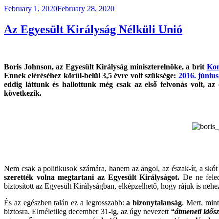
Posted
February 1, 2020
February 28, 2020
on
Az Egyesült Királyság Nélküli Unió
Boris Johnson, az Egyesült Királyság miniszterelnöke, a brit
Kon
Ennek eléréséhez körül-belül 3,5 évre volt szüksége:
2016. június
eddig láttunk és hallottunk még csak az első felvonás volt, a
következik.
Nem csak a politikusok számára, hanem az angol, az észak-ír, a skót
szerették volna megtartani az Egyesült Királyságot.
De ne feled
biztosított az Egyesült Királyságban, elképzelhető, hogy rájuk is neh
És az egészben talán ez a legrosszabb:
a bizonytalanság
. Mert, min
biztosra. Elméletileg december 31-ig, az úgy nevezett
“átmeneti idő