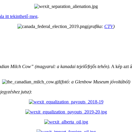
la itt tekinthető meg
.
(grafika:
CTV
)
ian Milch Cow” (magyarul: a kanadai tejelő/fejős tehén)
. A kép azt 
(fotó: a
Glenbow Museum jóvoltából)
jegyzéshez jutsz)
: