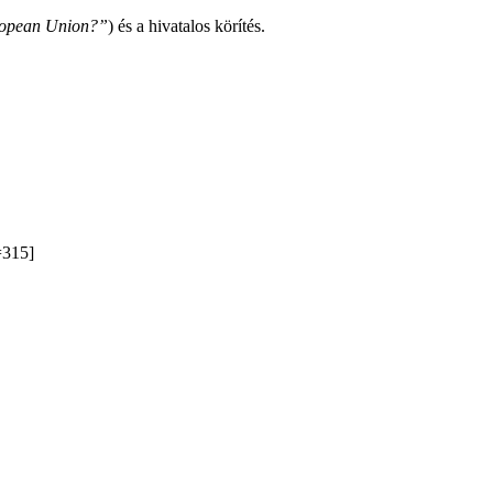
uropean Union?”
) és a hivatalos körítés.
315]