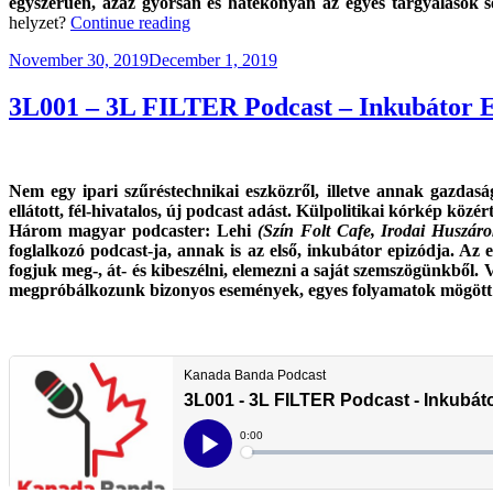
egyszerűen, azaz gyorsan és hatékonyan az egyes tárgyalások 
“Az
helyzet?
Continue reading
Egyesült
Posted
November 30, 2019
December 1, 2019
Királyság
on
Nélküli
Unió”
3L001 – 3L FILTER Podcast – Inkubátor 
Nem egy ipari szűréstechnikai eszközről, illetve annak gazdas
ellátott, fél-hivatalos, új podcast adást. Külpolitikai kórkép köz
Három magyar podcaster: Lehi
(Szín Folt Cafe, Irodai Huszáro
foglalkozó podcast-ja, annak is az első, inkubátor epizódja.
Az e
fogjuk meg-, át- és kibeszélni, elemezni a saját szemszögünkből.
V
megpróbálkozunk bizonyos események, egyes folyamatok mögött áll