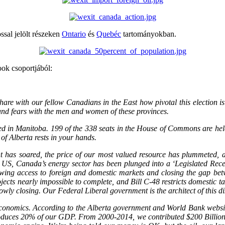
ossal jelölt részeken
Ontario
és
Quebéc
tartományokban.
ok csoportjából:
share with our fellow Canadians in the East how pivotal this election i
, and fears with the men and women of these provinces.
counted in Manitoba. 199 of the 338 seats in the House of Commons are he
of Alberta rests in your hands.
 has soared, the price of our most valued resource has plummeted, a
he US, Canada’s energy sector has been plunged into a ‘Legislated Reces
lowing access to foreign and domestic markets and closing the gap bet
cts nearly impossible to complete, and Bill C-48 restricts domestic ta
wly closing. Our Federal Liberal government is the architect of this di
 economics. According to the Alberta government and World Bank websi
duces 20% of our GDP. From 2000-2014, we contributed $200 Billion to e