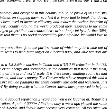
gest economic driver is not. Hell, we can’t even wear our T-shirts on
technology and everyone in this country should be proud of this industry
ends on stopping them, so I feel it is important to break that down.
 been used to increase efficiency and reduce the carbon footprint of
f every country around the world produced their resources to the same
en project that will reduce their carbon footprint by a further 30%,
told there is no social acceptability for a pipeline. We would love to
rong assertions from the parties, some of which may be a little out of
eems to be a huge target on Alberta’s back, and little red dots are
o a 1.8-3.6% reduction in China and a 3.5-7 % reduction in the US.
lean energy and technology to the countries that need it the most,
 on the grand world scale. It is these heavy emitting countries that
onment, and our economy. The Conservatives have proposed this and it
sn’t include plunging the entire country into debt and recession. It is
ow? By doing exactly what the Conservatives have proposed to help us
would support separation 2 years ago, you’d be laughed at. Today it is
paration. A poll of 6000+ Albertans only a week ago yielded the same
ic of Alberta’ and ‘Wexit’ have become very common. All too often you