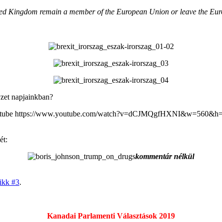
ted Kingdom remain a member of the European Union or leave the E
yzet napjainkban?
utube https://www.youtube.com/watch?v=dCJMQgfHXNI&w=560&h=
ét:
kommentár nélkül
ikk #3
.
Kanadai Parlamenti Választások 2019