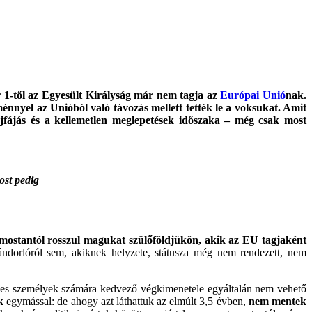
ár 1-től az Egyesült Királyság már nem tagja az
Európai Unió
nak.
énnyel az Unióból való távozás mellett tették le a voksukat. Amit
ejfájás és a kellemetlen meglepetések időszaka – még csak most
ost pedig
mostantól rosszul magukat szülőföldjükön, akik az EU tagjaként
ándorlóról sem, akiknek helyzete, státusza még nem rendezett, nem
gyes személyek számára kedvező végkimenetele egyáltalán nem vehető
k
egymással: de ahogy azt láthattuk az elmúlt 3,5 évben,
nem mentek