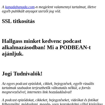
A
kanadabanada.com
-n megjelent valamennyi tartalmat, illetve
egyéb publikált anyagot szerzői jog véd.
SSL titkosítás
Hallgass minket kedvenc podcast
alkalmazásodban! Mi a PODBEAN-t
ajánljuk.
Jogi Tudnivalók!
Az egyes podcast epizódok, cikkek, bejegyzések, egyéb vizuális
tartalmak szabadon terjeszthetők változtatás nélkül, a forrás
megnevezésével, internetes link hozzáadásával!
A podcast epizódokat, cikkeket, bejegyzéseket, videókat és fotókat
felhasználni, módosítani, magán- vagy kereskedelmi céllal kizárólag