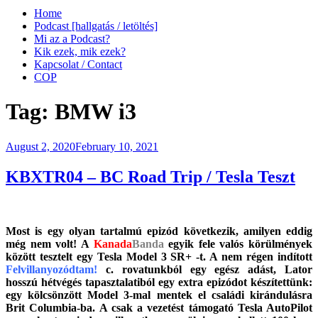
Home
Podcast [hallgatás / letöltés]
Mi az a Podcast?
Kik ezek, mik ezek?
Kapcsolat / Contact
COP
Tag:
BMW i3
Posted
August 2, 2020
February 10, 2021
on
KBXTR04 – BC Road Trip / Tesla Teszt
Most is egy olyan tartalmú epizód következik, amilyen eddig
még nem volt! A
Kanada
Banda
egyik fele valós körülmények
között tesztelt egy Tesla Model 3 SR+ -t. A nem régen indított
Felvillanyozódtam!
c. rovatunkból egy egész adást, Lator
hosszú hétvégés tapasztalatiból egy extra epizódot készítettünk:
egy kölcsönzött Model 3-mal mentek el családi kirándulásra
Brit Columbia-ba. A csak a vezetést támogató Tesla AutoPilot