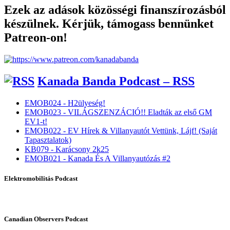
Ezek az adások közösségi finanszírozásból
készülnek. Kérjük, támogass bennünket
Patreon-on!
Kanada Banda Podcast – RSS
EMOB024 - H2ülyeség!
EMOB023 - VILÁGSZENZÁCIÓ!! Eladták az első GM
EV1-t!
EMOB022 - EV Hírek & Villanyautót Vettünk, Lájf! (Saját
Tapasztalatok)
KB079 - Karácsony 2k25
EMOB021 - Kanada És A Villanyautózás #2
Elektromobilitás Podcast
Canadian Observers Podcast