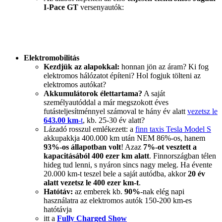
I-Pace GT
versenyautók:
Elektromobilitás
Kezdjük az alapokkal:
honnan jön az áram? Ki fog
elektromos hálózatot építeni? Hol fogjuk tölteni az
elektromos autókat?
Akkumulátorok élettartama?
A saját
személyautóddal a már megszokott éves
futásteljesítménnyel számoval te hány év alatt
vezetsz le
643.00 km
-t
, kb. 25-30 év alatt?
Lázadó rosszul emlékezett: a
finn taxis Tesla Model S
akkupakkja 400.000 km után NEM 86%-os, hanem
93%-os állapotban volt
! Azaz
7%-ot vesztett a
kapacitásából 400 ezer km alatt
. Finnországban télen
hideg tud lenni, s nyáron sincs nagy meleg. Ha évente
20.000 km-t teszel bele a saját autódba, akkor
20 év
alatt vezetsz le 400 ezer km-t
.
Hatótáv:
az emberek kb.
90%
-nak elég napi
használatra az elektromos autók 150-200 km-es
hatótávja
itt a
Fully Charged Show