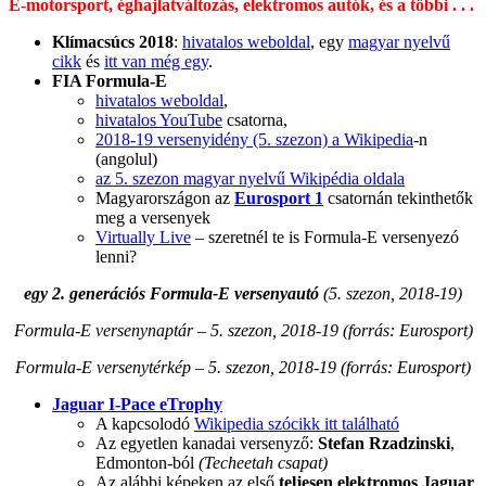
E-motorsport, éghajlatváltozás, elektromos autók, és a többi . . .
Klímacsúcs 2018
:
hivatalos weboldal
, egy
magyar nyelvű
cikk
és
itt van még egy
.
FIA Formula-E
hivatalos weboldal
,
hivatalos YouTube
csatorna,
2018-19 versenyidény (5. szezon) a Wikipedia
-n
(angolul)
az 5. szezon magyar nyelvű Wikipédia oldala
Magyarországon az
Eurosport 1
csatornán tekinthetők
meg a versenyek
Virtually Live
– szeretnél te is Formula-E versenyezó
lenni?
egy 2. generációs Formula-E versenyautó
(5. szezon, 2018-19)
Formula-E versenynaptár – 5. szezon, 2018-19 (forrás: Eurosport)
Formula-E versenytérkép – 5. szezon, 2018-19 (forrás: Eurosport)
Jaguar I-Pace eTrophy
A kapcsolodó
Wikipedia szócikk itt található
Az egyetlen kanadai versenyző:
Stefan Rzadzinski
,
Edmonton-ból
(Techeetah csapat)
Az alábbi képeken az első
teljesen elektromos
Jaguar