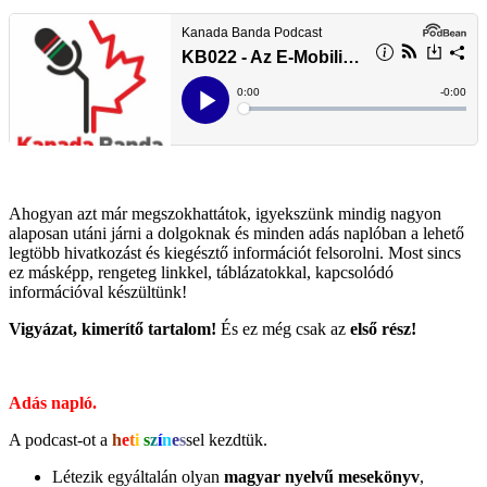
Ahogyan azt már megszokhattátok, igyekszünk mindig nagyon
alaposan utáni járni a dolgoknak és minden adás naplóban a lehető
legtöbb hivatkozást és kiegésztő információt felsorolni. Most sincs
ez másképp, rengeteg linkkel, táblázatokkal, kapcsolódó
információval készültünk!
Vigyázat, kimerítő tartalom!
És ez még csak az
első rész!
Adás napló.
A podcast-ot a
h
e
t
i
s
z
í
n
e
s
sel kezdtük.
Létezik egyáltalán olyan
magyar nyelvű mesekönyv
,