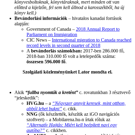
könyvesboltoknak, könyvtáraknak, mert minden ott van
előtted a kijelzőn, fel sem kell állnod a karosszékből, ha új
könyv kell.)
Bevándorlási információk
– hivatalos kanadai források
alapján:
Government of Canada –
2018 Annual Report to
Parliament on Immigration
CIC News –
International migration to Canada reached
record levels in second quarter of 2018
A
bevándorlás számokban:
2017-ben 286.000 fő,
2018-ban 310.000 fő volt a letelepedők száma:
összesen 596.000 fő
.
Szolgálati közleményünket Lator mondta el.
Akik
“fullba nyomták a kretént”
c. rovatunkban 3 résztvevő
“jeleskedik”:
HVG.hu
– a
“Négyszer annyit keresek, mint otthon,
abból lehet bukni”
c. cikk.
NNG
(ők készítették, készítik az iGO navigációs
szoftvert) – a Mobilarena.hu-n írtak róluk az
“Alternatív Hajtás: Miért kell beépített navi egy
autóba?”
c. cikkben.