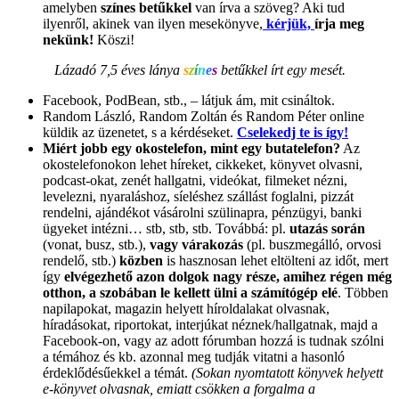
amelyben
színes betűkkel
van írva a szöveg? Aki tud
ilyenről, akinek van ilyen mesekönyve,
kérjük,
írja meg
nekünk!
Köszi!
Lázadó 7,5 éves lánya
s
z
í
n
e
s
betűkkel írt egy mesét.
Facebook, PodBean, stb., – látjuk ám, mit csináltok.
Random László, Random Zoltán és Random Péter online
küldik az üzenetet, s a kérdéseket.
Cselekedj te is így!
Miért jobb egy okostelefon, mint egy butatelefon?
Az
okostelefonokon lehet híreket, cikkeket, könyvet olvasni,
podcast-okat, zenét hallgatni, videókat, filmeket nézni,
levelezni, nyaraláshoz, síeléshez szállást foglalni, pizzát
rendelni, ajándékot vásárolni szülinapra, pénzügyi, banki
ügyeket intézni… stb, stb, stb. Továbbá: pl.
utazás során
(vonat, busz, stb.),
vagy várakozás
(pl. buszmegálló, orvosi
rendelő, stb.)
közben
is hasznosan lehet eltölteni az időt, mert
így
elvégezhető azon dolgok nagy része, amihez régen még
otthon, a szobában le kellett ülni a számítógép elé
. Többen
napilapokat, magazin helyett híroldalakat olvasnak,
híradásokat, riportokat, interjúkat néznek/hallgatnak, majd a
Facebook-on, vagy az adott fórumban hozzá is tudnak szólni
a témához és kb. azonnal meg tudják vitatni a hasonló
érdeklődésűekkel a témát.
(Sokan nyomtatott könyvek helyett
e-könyvet olvasnak, emiatt csökken a forgalma a