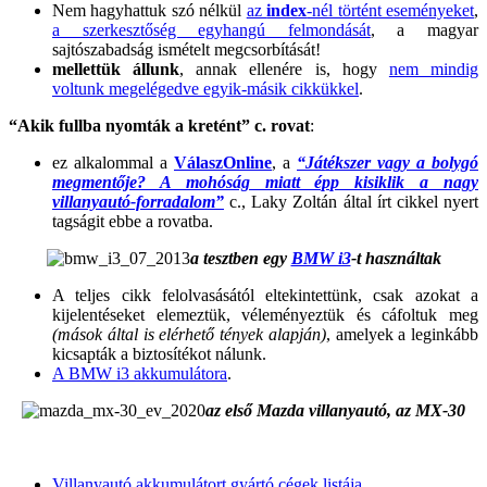
Nem hagyhattuk szó nélkül
az
index
-nél történt eseményeket
,
a szerkesztőség egyhangú felmondását
, a magyar
sajtószabadság ismételt megcsorbítását!
mellettük állunk
, annak ellenére is, hogy
nem mindig
voltunk megelégedve egyik-másik cikkükkel
.
“Akik fullba nyomták a kretént” c. rovat
:
ez alkalommal a
VálaszOnline
, a
“Játékszer vagy a bolygó
megmentője? A mohóság miatt épp kisiklik a nagy
villanyautó-forradalom”
c., Laky Zoltán által írt cikkel nyert
tagságit ebbe a rovatba.
a tesztben egy
BMW i3
-t használtak
A teljes cikk felolvasásától eltekintettünk, csak azokat a
kijelentéseket elemeztük, véleményeztük és cáfoltuk meg
(mások által is elérhető tények alapján)
, amelyek a leginkább
kicsapták a biztosítékot nálunk.
A BMW i3 akkumulátora
.
az első Mazda villanyautó, az MX-30
.
Villanyautó akkumulátort gyártó cégek listája
.