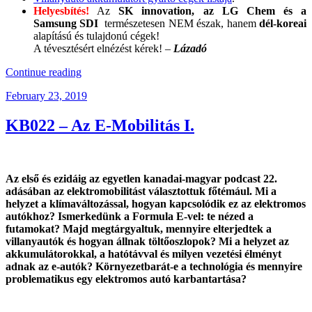
Helyesbítés!
Az
SK innovation, az LG Chem és a
Samsung SDI
természetesen NEM észak, hanem
dél-koreai
alapítású és tulajdonú cégek!
A tévesztésért elnézést kérek! –
Lázadó
“KBXTR04
Continue reading
–
Posted
February 23, 2019
BC
on
Road
Trip
KB022 – Az E-Mobilitás I.
/
Tesla
Teszt”
Az első és ezidáig az egyetlen kanadai-magyar podcast 22.
adásában az elektromobilitást választottuk főtémául. Mi a
helyzet a klímaváltozással, hogyan kapcsolódik ez az elektromos
autókhoz? Ismerkedünk a Formula E-vel: te nézed a
futamokat? Majd megtárgyaltuk, mennyire elterjedtek a
villanyautók és hogyan állnak töltőoszlopok? Mi a helyzet az
akkumulátorokkal, a hatótávval és milyen vezetési élményt
adnak az e-autók? Környezetbarát-e a technológia és mennyire
problematikus egy elektromos autó karbantartása?