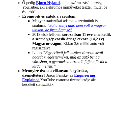
Ő pedig
Bjørn Nyland
, a thai származásű norvég
YouTuber, aki elekromos jármúveket tesztel, mutat be
és próbál ki
Erőművek és autók a városban.
Magyar statisztikai adatok – szerintünk is
síralmas:
“Soha ennyi autó nem volt a magyar
utakon, de ilyen öreg se”
2018 első felében:
sorozatban 11 éve emelkedik
a személygépkocsik átlagéletkora (14,2 év)
Magyarországon
. Ekkor 3,6 millió autó volt
regisztrálva.
Lator:
“Egy erőmű jellemzően városon kívül
bocsát ki égésterméket, míg az autó bent a
városban, a gyermeked orra alá fújja a füstöt a
járda mellett!”
Mennyire tiszta a villanyautó gyártása,
üzemeltetése?
Jason Fenske, az
Engineering
Explained
YouTube csatorna üzemeltetője által
készített statisztikák: