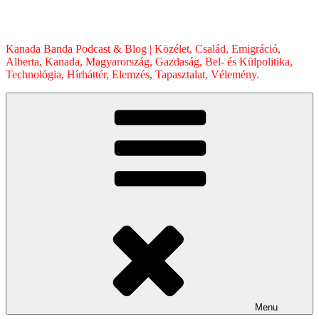
Skip
to
content
Kanada Banda Podcast & Blog | Közélet, Család, Emigráció,
Alberta, Kanada, Magyarország, Gazdaság, Bel- és Külpolitika,
Technológia, Hírháttér, Elemzés, Tapasztalat, Vélemény.
Menu