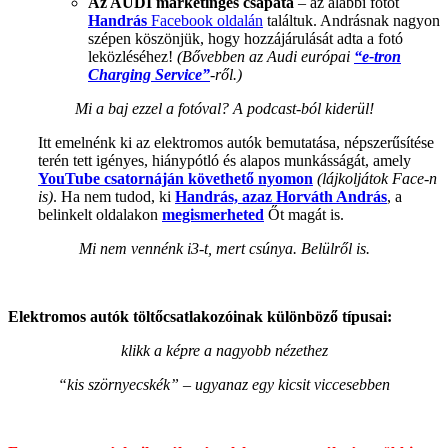
Az AUDI
marketinges csapata
– az alábbi fotót
Handrás
Facebook oldalán
találtuk. Andrásnak nagyon
szépen köszönjük, hogy hozzájárulását adta a fotó
leközléséhez!
(Bővebben az Audi európai
“e-tron
Charging Service”
-ről.)
Mi a baj ezzel a fotóval? A podcast-ból kiderül!
Itt emelnénk ki az elektromos autók bemutatása, népszerűsítése
terén tett igényes, hiánypótló és alapos munkásságát, amely
YouTube csatornáján követhető nyomon
(lájkoljátok Face-n
is)
. Ha nem tudod, ki
Handrás, azaz Horváth András
, a
belinkelt oldalakon
megismerheted
Őt magát is.
Mi nem vennénk i3-t, mert csúnya. Belülről is.
Elektromos autók töltőcsatlakozóinak különböző típusai:
klikk a képre a nagyobb nézethez
“kis szörnyecskék” – ugyanaz egy kicsit viccesebben