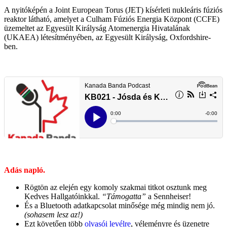
A nyitóképén a
Joint European Torus (JET) kísérleti nukleáris fúziós
reaktor látható, amelyet a Culham Fúziós Energia Központ (CCFE)
üzemeltet az Egyesült Királyság Atomenergia Hivatalának
(UKAEA) létesítményében, az Egyesült Királyság, Oxfordshire-
ben.
Adás napló.
Rögtön az elején egy komoly szakmai titkot osztunk meg
Kedves Hallgatóinkkal.
“Támogatta”
a Sennheiser!
És a Bluetooth adatkapcsolat minősége még mindig nem jó.
(sohasem lesz az!)
Ezt követően több
olvasói levélre
, véleményre és üzenetre