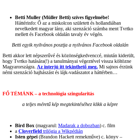
Betti Muller (Müller Betti) szíves figyelmébe!
Háttérinfo: Ő az a miskolcon született és hollandiában
nevelkedett magyar lány, aki szenzáció számba ment Tvrtko
mellett és Facebook oldalán tavaly év végén.
Betti egyik nyilvános posztja a nyilvános Facebook oldalán
Betti akkor lett népszerűvé és közönségkedvenccé, miután kiderült,
hogy Tvrtko hatására(!) a tanulmányai végeztével vissza költözne
Magyarországra.
Az interjú itt tekinthető meg.
Mi sajnos érzünk
némi szenzáció hajhászást és lájk-vadászatot a háttérben…
FŐ TÉMÁNK – a technológia szingularitás
a teljes méretű kép megtekintéséhez klikk a képre
Bird Box
(magyarul:
Madarak a dobozban
) c. film
a
Cloverfield
trilógia a Wikpédián
Isten gépei
(Brandon Hackett remekműve) c. könyv –