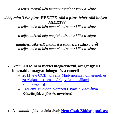
a teljes méretű kép megtekintéséhez klikk a képre
több, mint 3 éve piros-FEKETE-zöld a piros-fehér-zöld helyett –
MIÉRT??
a teljes méretű kép megtekintéséhez klikk a képre
a teljes méretű kép megtekintéséhez klikk a képre
majdnem sikerült eltalálni a saját szerveztük nevét
a teljes méretű kép megtekintéséhez klikk a képre
Amit
SOHA nem mertél megkérdezni
, avagy:
így NE
használd a magyar lobogót és a címert!
2011. évi CCII. törvény Magyarország címerének és
zászlajának használatáról, valamint állami
kitüntetéseiről
Szellemi Tulajdon Nemzeti Hivatala kiadványa
Köszünjük a jóízlés nevében!
A
“kanadai fiúk”
ajánlásával:
Nem Csak Zöldség podcast