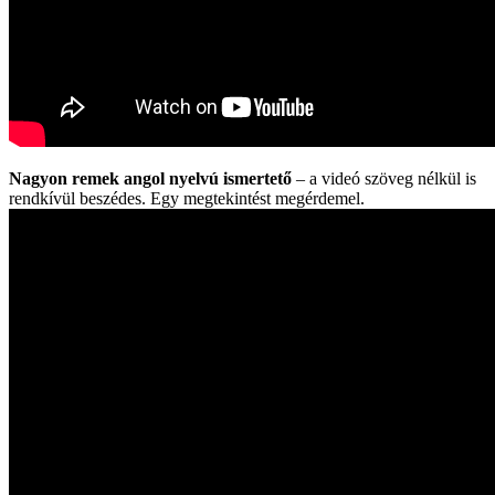
Nagyon remek angol nyelvú ismertető
– a videó szöveg nélkül is
rendkívül beszédes. Egy megtekintést megérdemel.