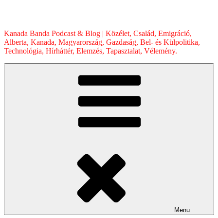
Skip
to
content
Kanada Banda Podcast & Blog | Közélet, Család, Emigráció,
Alberta, Kanada, Magyarország, Gazdaság, Bel- és Külpolitika,
Technológia, Hírháttér, Elemzés, Tapasztalat, Vélemény.
Menu