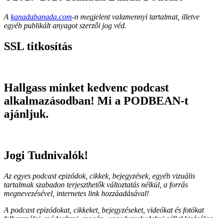
A
kanadabanada.com
-n megjelent valamennyi tartalmat, illetve
egyéb publikált anyagot szerzői jog véd.
SSL titkosítás
Hallgass minket kedvenc podcast
alkalmazásodban! Mi a PODBEAN-t
ajánljuk.
Jogi Tudnivalók!
Az egyes podcast epizódok, cikkek, bejegyzések, egyéb vizuális
tartalmak szabadon terjeszthetők változtatás nélkül, a forrás
megnevezésével, internetes link hozzáadásával!
A podcast epizódokat, cikkeket, bejegyzéseket, videókat és fotókat