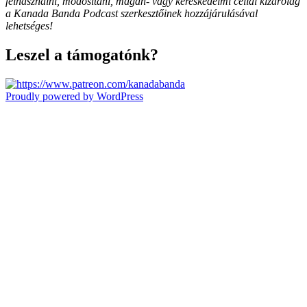
felhasználni, módosítani, magán- vagy kereskedelmi céllal kizárólag
a Kanada Banda Podcast szerkesztőinek hozzájárulásával
lehetséges!
Leszel a támogatónk?
Proudly powered by WordPress