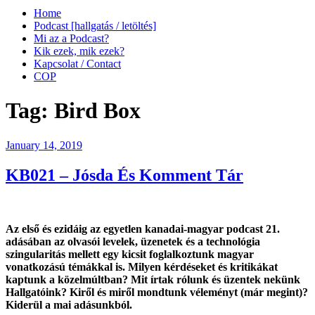
Home
Podcast [hallgatás / letöltés]
Mi az a Podcast?
Kik ezek, mik ezek?
Kapcsolat / Contact
COP
Tag:
Bird Box
Posted
January 14, 2019
on
KB021 – Jósda És Komment Tár
Az első és ezidáig az egyetlen kanadai-magyar podcast 21.
adásában az olvasói levelek, üzenetek és a technológia
szingularitás mellett egy kicsit foglalkoztunk magyar
vonatkozású témákkal is. Milyen kérdéseket és kritikákat
kaptunk a közelmúltban? Mit írtak rólunk és üzentek nekünk
Hallgatóink? Kiről és miről mondtunk véleményt (már megint)?
Kiderül a mai adásunkból.