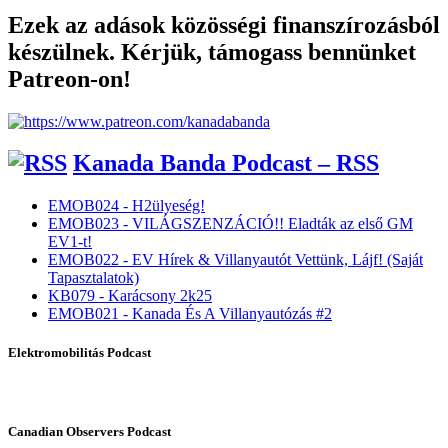
Ezek az adások közösségi finanszírozásból
készülnek. Kérjük, támogass bennünket
Patreon-on!
Kanada Banda Podcast – RSS
EMOB024 - H2ülyeség!
EMOB023 - VILÁGSZENZÁCIÓ!! Eladták az első GM
EV1-t!
EMOB022 - EV Hírek & Villanyautót Vettünk, Lájf! (Saját
Tapasztalatok)
KB079 - Karácsony 2k25
EMOB021 - Kanada És A Villanyautózás #2
Elektromobilitás Podcast
Canadian Observers Podcast