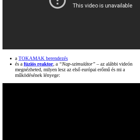
a
TOKAMAK berendezés
és a
fúziós reaktor
, a
“Nap-szimulátor”
– az alábbi videón
megnézheted, milyen lesz az első európai erőmű és mi a
működésének lényege: