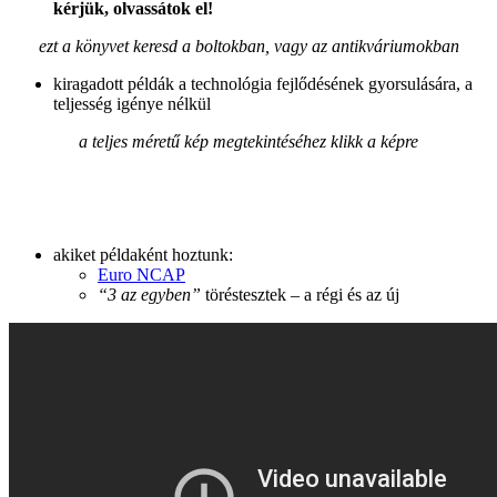
kérjük, olvassátok el!
ezt a könyvet keresd a boltokban, vagy az antikváriumokban
kiragadott példák a technológia fejlődésének gyorsulására, a
teljesség igénye nélkül
a teljes méretű kép megtekintéséhez klikk a képre
akiket példaként hoztunk:
Euro NCAP
“3 az egyben”
töréstesztek – a régi és az új