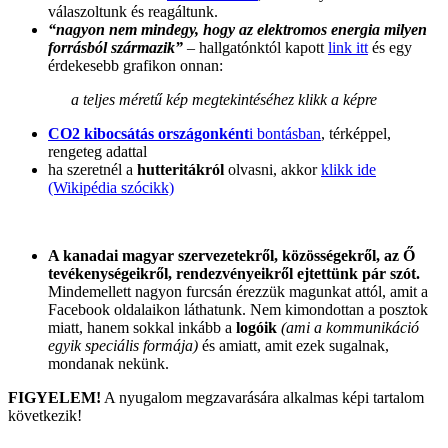
válaszoltunk és reagáltunk.
“nagyon nem mindegy, hogy az elektromos energia milyen
forrásból származik”
– hallgatónktól kapott
link itt
és egy
érdekesebb grafikon onnan:
a teljes méretű kép megtekintéséhez klikk a képre
CO2 kibocsátás országonként
i bontásban
, térképpel,
rengeteg adattal
ha szeretnél a
hutteritákról
olvasni, akkor
klikk ide
(Wikipédia szócikk)
A kanadai magyar szervezetekről, közösségekről, az Ő
tevékenységeikről, rendezvényeikről ejtettünk pár szót.
Mindemellett nagyon furcsán érezzük magunkat attól, amit a
Facebook oldalaikon láthatunk. Nem kimondottan a posztok
miatt, hanem sokkal inkább a
logóik
(ami a kommunikáció
egyik speciális formája)
és amiatt, amit ezek sugalnak,
mondanak nekünk.
FIGYELEM!
A nyugalom megzavarására alkalmas képi tartalom
következik!