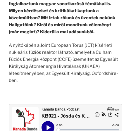
foglalkoztunk magyar vonatkozású témákkal is.
Milyen kérdéseket és kritikákat kaptunk a
közelmúltban? Mit írtak rólunk és üzentek nekünk
Hallgatóink? Kiről és miről mondtunk véleményt
(már megint)? Kiderül a mai adásunkból.
A nyitóképén a
Joint European Torus (JET) kísérleti
nukleáris fúziós reaktor látható, amelyet a Culham
Fúziós Energia Központ (CCFE) üzemeltet az Egyesült
Királyság Atomenergia Hivatalának (UKAEA)
létesítményében, az Egyesült Királyság, Oxfordshire-
ben.