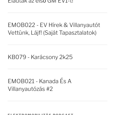
Eladták az első GM EV1-t!
EMOB022 - EV Hírek & Villanyautót
Vettünk, Lájf! (Saját Tapasztalatok)
KB079 - Karácsony 2k25
EMOB021 - Kanada És A
Villanyautózás #2