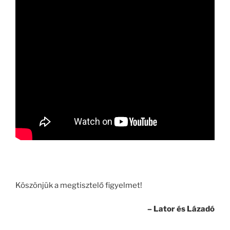
Köszönjük a megtisztelő figyelmet!
– Lator és Lázadó