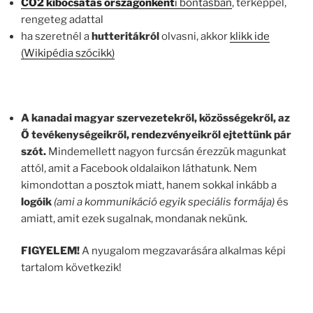
CO2 kibocsátás országonként
i bontásban
, térképpel,
rengeteg adattal
ha szeretnél a
hutteritákról
olvasni, akkor
klikk ide
(Wikipédia szócikk)
A kanadai magyar szervezetekről, közösségekről, az
Ő tevékenységeikről, rendezvényeikről ejtettünk pár
szót.
Mindemellett nagyon furcsán érezzük magunkat
attól, amit a Facebook oldalaikon láthatunk. Nem
kimondottan a posztok miatt, hanem sokkal inkább a
logóik
(ami a kommunikáció egyik speciális formája)
és
amiatt, amit ezek sugalnak, mondanak nekünk.
FIGYELEM!
A nyugalom megzavarására alkalmas képi
tartalom következik!