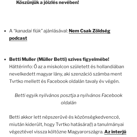
Köszünjük a jóízlés nevében!
A
“kanadai fiúk”
ajánlásával:
Nem Csak Zöldség
podcast
Betti Muller (Müller Betti) szíves figyelmébe!
Háttérinfo: Ő az a miskolcon született és hollandiában
nevelkedett magyar lány, aki szenzáció számba ment
Tvrtko mellett és Facebook oldalán tavaly év végén.
Betti egyik nyilvános posztja a nyilvános Facebook
oldalán
Betti akkor lett népszerűvé és közönségkedvenccé,
miután kiderült, hogy Tvrtko hatására(!) a tanulmányai
végeztével vissza költözne Magyarországra.
Az interjú