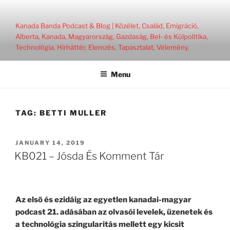
Skip
to
Kanada Banda Podcast & Blog | Közélet, Család, Emigráció,
content
Alberta, Kanada, Magyarország, Gazdaság, Bel- és Külpolitika,
Technológia, Hírháttér, Elemzés, Tapasztalat, Vélemény.
Menu
TAG:
BETTI MULLER
POSTED
JANUARY 14, 2019
ON
KB021 – Jósda És Komment Tár
Az első és ezidáig az egyetlen kanadai-magyar
podcast 21. adásában az olvasói levelek, üzenetek és
a technológia szingularitás mellett egy kicsit