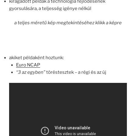
kiragadott példák a technológia fejlődésének
gyorsulására, a teljesség igénye nélkül
a teljes méretű kép megtekintéséhez klikk a képre
akiket példaként hoztunk:
Euro NCAP
“3 az egyben”
töréstesztek – a régi és az új