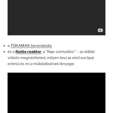
a
TOKAMAK berendezés
és a
fúziós reaktor
, a
“Nap-szimulátor”
– az alábbi
videón megnézheted, milyen lesz az első európai
erőmű és mi a működésének lényege: