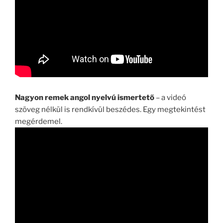
Nagyon remek angol nyelvú ismertető
– a videó
szöveg nélkül is rendkívül beszédes. Egy megtekintést
megérdemel.