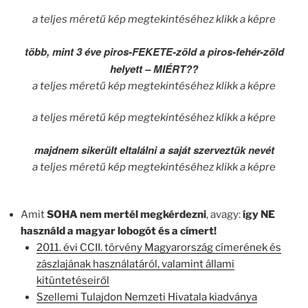
a teljes méretű kép megtekintéséhez klikk a képre
több, mint 3 éve piros-FEKETE-zöld a piros-fehér-zöld
helyett – MIÉRT??
a teljes méretű kép megtekintéséhez klikk a képre
a teljes méretű kép megtekintéséhez klikk a képre
majdnem sikerült eltalálni a saját szerveztük nevét
a teljes méretű kép megtekintéséhez klikk a képre
Amit
SOHA nem mertél megkérdezni
, avagy:
így NE
használd a magyar lobogót és a címert!
2011. évi CCII. törvény Magyarország címerének és
zászlajának használatáról, valamint állami
kitüntetéseiről
Szellemi Tulajdon Nemzeti Hivatala kiadványa