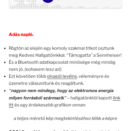
Adás napló.
Rögtön az elején egy komoly szakmai titkot osztunk
meg Kedves Hallgatóinkkal.
“Támogatta”
a Sennheiser!
És a Bluetooth adatkapcsolat minősége még mindig
nem jó.
(sohasem lesz az!)
Ezt követően több
olvasói levélre
, véleményre és
üzenetre válaszoltunk és reagáltunk.
“nagyon nem mindegy, hogy az elektromos energia
milyen forrásból származik”
– hallgatónktól kapott
link
itt
és egy érdekesebb grafikon onnan:
a teljes méretű kép megtekintéséhez klikk a képre