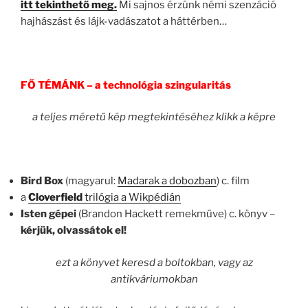
itt tekinthető meg.
Mi sajnos érzünk némi szenzáció
hajhászást és lájk-vadászatot a háttérben…
FŐ TÉMÁNK – a technológia szingularitás
a teljes méretű kép megtekintéséhez klikk a képre
Bird Box
(magyarul:
Madarak a dobozban
) c. film
a
Cloverfield
trilógia a Wikpédián
Isten gépei
(Brandon Hackett remekműve) c. könyv –
kérjük, olvassátok el!
ezt a könyvet keresd a boltokban, vagy az
antikváriumokban