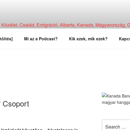
Közélet, Család, Emigráció, Alberta, Kanada, Magyarország, Ga
, Tapasztalat, Vélemény.
töltés]
Mi az a Podcast?
Kik ezek, mik ezek?
Kapcs
” Csoport
Search
for: