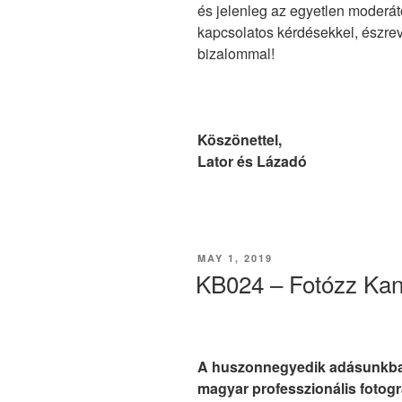
és jelenleg az egyetlen moderát
kapcsolatos kérdésekkel, észrev
bizalommal!
.
Köszönettel,
Lator és Lázadó
POSTED
MAY 1, 2019
ON
KB024 – Fotózz Kan
A huszonnegyedik adásunkb
magyar professzionális fotogr