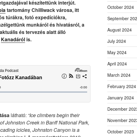
etgazdajával készítettünk interjút.
October 2024
bia
tartomány Chilliwack városa, itt
ós túrákra, fotó expedíciókra,
September 20
zélgettünk munkáról és hivatásról, a
August 2024
 aktuális és tervezés alatt álló
n
Kanadáról
is.
July 2024
May 2024
April 2024
March 2024
February 2024
January 2024
December 202
otása
látható:
“Ice climbers begin their
November 202
 of Johnston Creek in Banff National Park,
ascading icicles, Johnston Canyon is a
October 2023