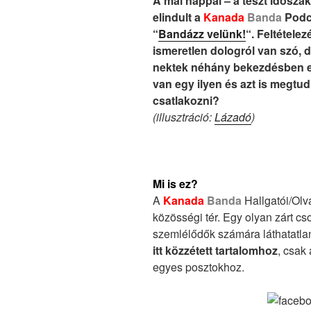
A mai nappal – a teszt időszak
elindult a
Kanada
Banda
Podca
“
Bandázz velünk!
“. Feltétele
ismeretlen dologról van szó, 
nektek néhány bekezdésben el
van egy ilyen és azt is megtu
csatlakozni?
(illusztráció:
Lázadó
)
Mi is ez?
A
Kanada
Banda
Hallgatói/Olva
közösségi tér. Egy olyan zárt cs
szemlélődők számára láthatatla
itt közzétett tartalomhoz
, csak
egyes posztokhoz.