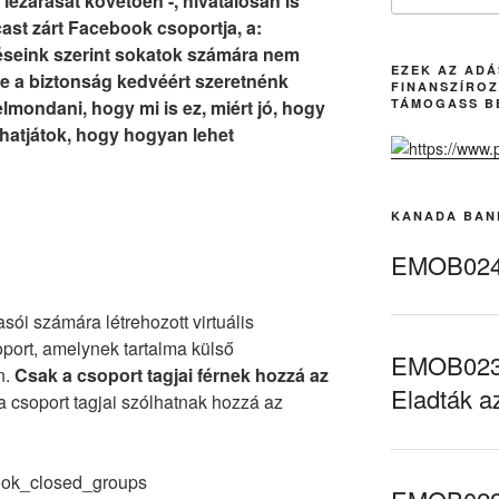
 lezárását követően -, hivatalosan is
st zárt Facebook csoportja, a:
zéseink szerint sokatok számára nem
EZEK AZ AD
de a biztonság kedvéért szeretnénk
FINANSZÍROZ
mondani, hogy mi is ez, miért jó, hogy
TÁMOGASS B
dhatjátok, hogy hogyan lehet
KANADA BAN
.
EMOB024 
sói számára létrehozott virtuális
oport, amelynek tartalma külső
EMOB023 
n.
Csak a csoport tagjai férnek hozzá az
Eladták a
 a csoport tagjai szólhatnak hozzá az