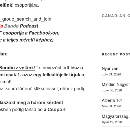
elünk!
csoportjára.
CANADIAN 
a
Banda
Podcast
” csoportja a Facebook-on.
re a teljes méretű képhez)
lán:
RECENT POS
Bandázz velünk!
“
elnevezést,
ott lesz a
Nyár van!
mi csak 1, azaz egy felkiáltójellel írjuk a
July 31, 2026
ommal!
Minden Nagyon
z ikonra történő klikkeléssel, ehhez pedig
June 30, 2026
Alberta 101
álaszold meg a három kérdést
May 31, 2026
ekben pedig tartsd be
a Csoport
Magyarország 
April 19, 2026