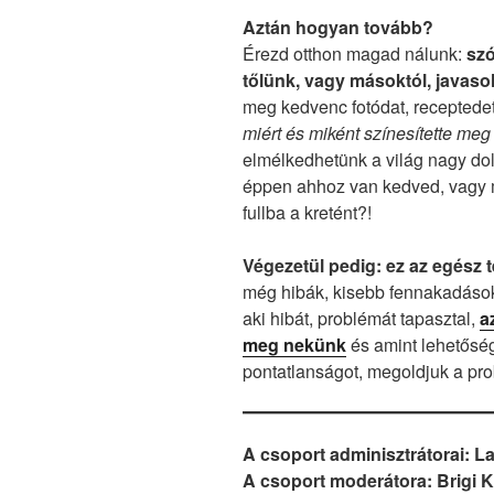
Aztán hogyan tovább?
Érezd otthon magad nálunk:
szó
tőlünk, vagy másoktól, javaso
meg kedvenc fotódat, receptedet
miért és miként színesítette me
elmélkedhetünk a világ nagy dolg
éppen ahhoz van kedved, vagy 
fullba a kretént?!
Végezetül pedig: ez az egész 
még hibák, kisebb fennakadások
aki hibát, problémát tapasztal,
a
meg nekünk
és amint lehetőségü
pontatlanságot, megoldjuk a pro
A csoport adminisztrátorai: L
A csoport moderátora: Brigi K