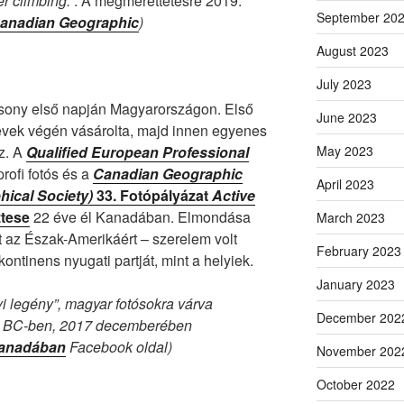
r climbing.”
. A megmérettetésre 2019.
September 20
anadian Geographic
)
August 2023
July 2023
ácsony első napján Magyarországon. Első
June 2023
évek végén vásárolta, majd innen egyenes
ez. A
Qualified European Professional
May 2023
profi fotós és a
Canadian Geographic
April 2023
ical Society)
33. Fotópályázat
Active
ztese
22 éve él Kanadában. Elmondása
March 2023
ott az Észak-Amerikáért – szerelem volt
February 2023
kontinens nyugati partját, mint a helyiek.
January 2023
lyi legény”, magyar fotósokra várva
December 202
en BC-ben, 2017 decemberében
Kanadában
Facebook oldal)
November 202
October 2022