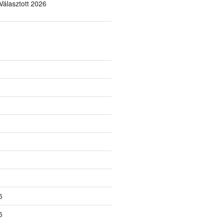
álasztott 2026
5
5