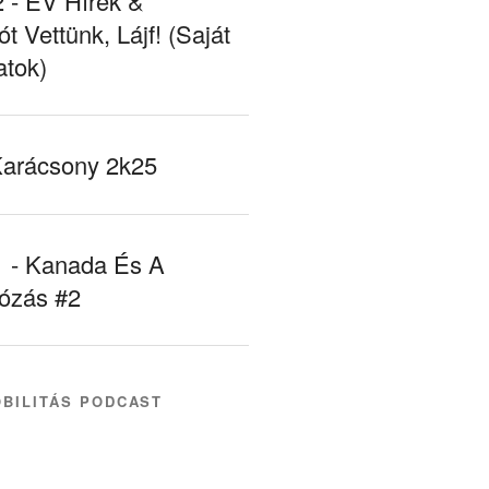
- EV Hírek &
ót Vettünk, Lájf! (Saját
atok)
Karácsony 2k25
- Kanada És A
tózás #2
BILITÁS PODCAST