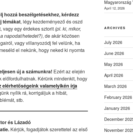
Magyarország V
April 12, 2026
lj hozzá beszélgetésekhez, kérdezz
lj témákat
, légy kezdeményező és oszd
, vagy egy érdekes sztorit
(pl. ki, mikor,
ARCHIVES
g a napodat/hetedet?)
, de akár közösen
July 2026
airól, vagy villanyozódj fel velünk, ha
meséld el nekünk, hogy neked ki nyomta
June 2026
May 2026
teljesen új a számunkra!
Ezért az elején
April 2026
 előfordulhatnak. Kérünk mindenkit, hogy
z elérhetőségeink valamelyikén írja
March 2026
nk nyílik rá, korrigáljuk a hibát,
February 2026
blémát, stb.
January 2026
December 202
ator és Lázadó
atie.
Kérjük, fogadjátok szerettetel az első
November 202