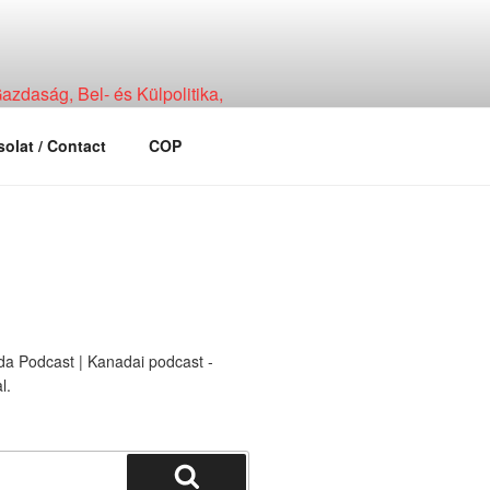
zdaság, Bel- és Külpolitika,
olat / Contact
COP