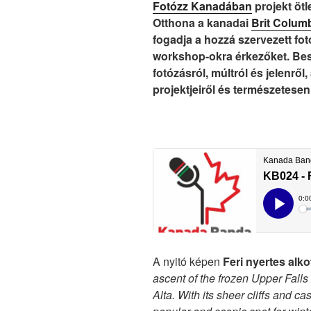
Fotózz Kanadában
projekt ötl
Otthona a kanadai
Brit Colum
fogadja a hozzá szervezett fot
workshop-okra érkezőket. Bes
fotózásról, múltról és jelenről,
projektjeiről és természetese
A nyitó képen
Feri nyertes alk
ascent of the frozen Upper Falls
Alta. With its sheer cliffs and c