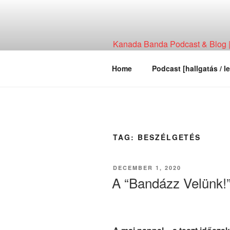
Skip
to
content
Kanada Banda Podcast & Blog | 
Technológia, Hírháttér, Elemzés
Home
Podcast [hallgatás / le
TAG:
BESZÉLGETÉS
POSTED
DECEMBER 1, 2020
ON
A “Bandázz Velünk!