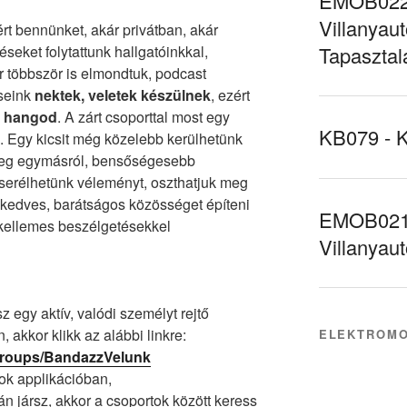
EMOB022 
Villanyaut
ért bennünket, akár privátban, akár
seket folytattunk hallgatóinkkal,
Tapasztal
 többször is elmondtuk, podcast
seink
nektek, veletek készülnek
, ezért
a hangod
. A zárt csoporttal most egy
KB079 - 
z. Egy kicsit még közelebb kerülhetünk
meg egymásról, bensőségesebb
serélhetünk véleményt, oszthatjuk meg
 kedves, barátságos közösséget építeni
EMOB021 
, kellemes beszélgetésekkel
Villanyau
 egy aktív, valódi személyt rejtő
 akkor klikk az alábbi linkre:
ELEKTROMO
groups/BandazzVelunk
ok applikációban,
 jársz, akkor a csoportok között keress