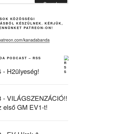
Search
ÁSOK KÖZÖSSÉGI
ÁSBÓL KÉSZÜLNEK. KÉRJÜK,
ENNÜNKET PATREON-ON!
DA PODCAST – RSS
- H2ülyeség!
- VILÁGSZENZÁCIÓ!!
z első GM EV1-t!