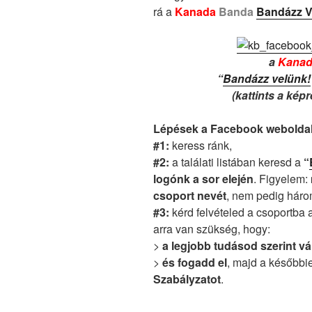
rá a
Kanada
Banda
Bandázz V
a
Kanad
“
Bandázz velünk!
(kattints a kép
Lépések a Facebook webolda
#1:
keress ránk,
#2:
a találati listában keresd a
“
logónk a sor elején
. Figyelem:
csoport nevét
, nem pedig hár
#3:
kérd felvételed a csoportba a
arra van szükség, hogy:
>
a legjobb tudásod szerint v
>
és fogadd el
, majd a későbbi
Szabályzatot
.