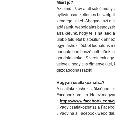
Miért jó?
Az elmúlt 3 év alatt sok élmény 
nyilvánosan kellemes beszélgeté
vendégeinkkel. Ahogyan azt már
adásaink, weboldalas bejegyzé
arra kérünk, hogy te is
hallasd 
újabb felületet biztosítunk ehhe
egymáshoz, többet tudhatunk 
hangulatban beszélgethetünk, c
gondolatainkat. Szeretnénk egy
veletek, hogy ti is élményekkel
gazdagodhassatok!
Hogyan csatlakozhatsz?
A csatlakozáshoz szükséged lesz
Facebook profilra. Ha ez megvan,
>
https://www.facebook.com/
> vagy csatlakozhatsz a Facebo
> vagy ha a Facebook weboldalán