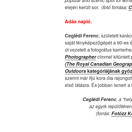
popular and scenic spot for winte
elején került sor. (
fotó forrása:
C
Adás napló.
Ceglédi Ferenc
, született kar
saját fényképezőgépét a 90-es 
út vezetett a fotográfus karrierh
Photographer
címmel kitüntett 
(The Royal Canadian Geograph
Outdoors
kategóriájának győ
szerint már ifjú kora óta rajong
első látásra. És jobban ismeri a 
Ceglédi Ferenc
, a “he
az egyik repülőtér
(forrás:
Fotózz 