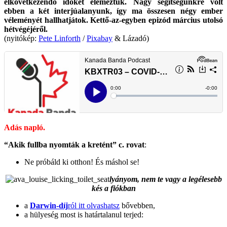
elkövetkezendő időket elemeztük. Nagy segítségünkre volt
ebben a két interjúalanyunk, így ma összesen négy ember
véleményét hallhatjátok. Kettő-az-egyben epizód március utolsó
hétvégéjéről.
(nyitókép:
Pete Linforth
/
Pixabay
& Lázadó)
Adás napló.
“Akik fullba nyomták a kretént” c. rovat
:
Ne próbáld ki otthon! És máshol se!
lyányom, nem te vagy a legélesebb
kés a fiókban
a
Darwin-díj
ról itt olvashatsz
bővebben,
a hülyeség most is határtalanul terjed: