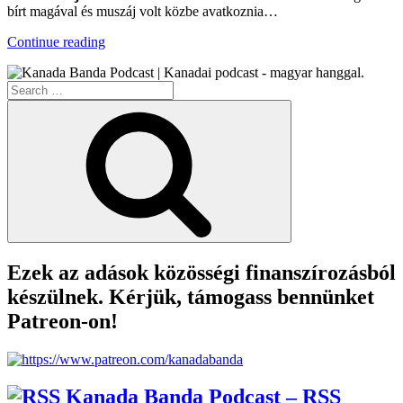
bírt magával és muszáj volt közbe avatkoznia…
“KBXTR03
Continue reading
–
COVID-
Search
19,
for:
A
Search
Világjárvány”
Ezek az adások közösségi finanszírozásból
készülnek. Kérjük, támogass bennünket
Patreon-on!
Kanada Banda Podcast – RSS