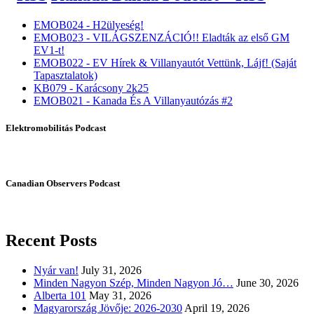
EMOB024 - H2ülyeség!
EMOB023 - VILÁGSZENZÁCIÓ!! Eladták az első GM
EV1-t!
EMOB022 - EV Hírek & Villanyautót Vettünk, Lájf! (Saját
Tapasztalatok)
KB079 - Karácsony 2k25
EMOB021 - Kanada És A Villanyautózás #2
Elektromobilitás Podcast
Canadian Observers Podcast
Recent Posts
Nyár van!
July 31, 2026
Minden Nagyon Szép, Minden Nagyon Jó…
June 30, 2026
Alberta 101
May 31, 2026
Magyarország Jövője: 2026-2030
April 19, 2026