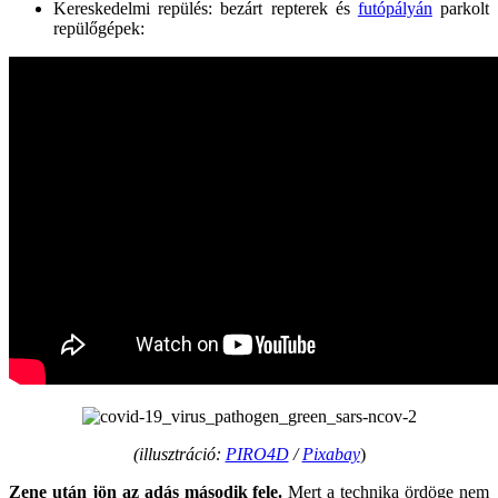
Kereskedelmi repülés: bezárt repterek és
futópályán
parkolt
repülőgépek:
(illusztráció:
PIRO4D
/
Pixabay
)
Zene után jön az adás második fele.
Mert a technika ördöge nem