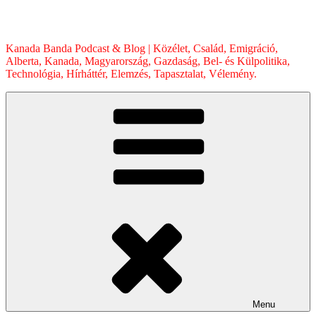
Skip
to
content
Kanada Banda Podcast & Blog | Közélet, Család, Emigráció,
Alberta, Kanada, Magyarország, Gazdaság, Bel- és Külpolitika,
Technológia, Hírháttér, Elemzés, Tapasztalat, Vélemény.
Menu