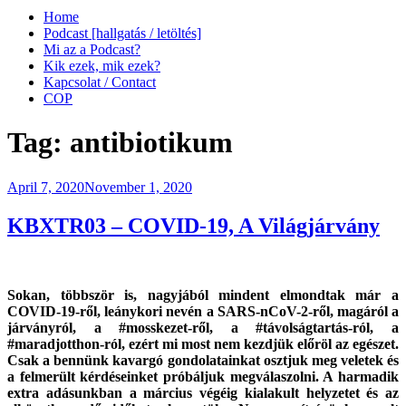
Home
Podcast [hallgatás / letöltés]
Mi az a Podcast?
Kik ezek, mik ezek?
Kapcsolat / Contact
COP
Tag:
antibiotikum
Posted
April 7, 2020
November 1, 2020
on
KBXTR03 – COVID-19, A Világjárvány
Sokan, többször is, nagyjából mindent elmondtak már a
COVID-19-ről, leánykori nevén a SARS-nCoV-2-ről, magáról a
járványról, a #mosskezet-ről, a #távolságtartás-ról, a
#maradjotthon-ról, ezért mi most nem kezdjük előröl az egészet.
Csak a bennünk kavargó gondolatainkat osztjuk meg veletek és
a felmerült kérdéseinket próbáljuk megválaszolni. A harmadik
extra adásunkban a március végéig kialakult helyzetet és az