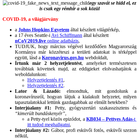
egy szavát se hidd el, ez
is csak egy rémhír a sok közül
COVID-19, a világjárvány
a
Johns Hopkins Egyetem
által készített világtérkép,
a 17 éves Seattle-i
Avi Schiffmann
által készített
nCoV2019.live
online adatbázis
,
TUDJUK, hogy március végével kezdődően Magyarország
Kormánya már közzéteszi a területi adatokat is térképpel
együtt, lásd a
Koronavirus.gov.hu
webdoldalt,
Írtunk már 2 helyzetjelentést
, amelyeket természetesen
továbbiak követnek majd, az eddigieket elolvashatjátok a
weboldalunkon:
Helyzetjelentés #1
,
Helyzetjelentés #2
.
Lator & Lázadó:
elmondtuk, mit gondolunk a
koronavírusról, hogyan látjuk a kialakult helyzetet, milyen
tapasztalatokkal lettünk gazdagabbak az elmúlt hetekben?
Interjúalany #1:
Petty, gyógyszertári szakasszisztens és
“kimerült bundáskenyér”
,
a Petty-tyel közös epizódot, a
KB034 – Pettyes Adás
-t
itt tudod meghallgatni
,
Interjúalany #2:
Gábor, profi esküvői fotós, esküvői szezon
nélkül,