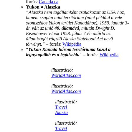
forrás:
Canada.ca
Yukon ≠ Alaszka
“Alaszka nem tagállamként csatlakozott az USA-hoz,
hanem csupán mint territórium (mint például a vele
szomszédos Yukon terület Kanadához). 1959. január 3-
án vált az unió
49. államává
, miután Dwight D.
Eisenhower elnök 1958. július 7-én aláírta az
államiságát rögzítő Alaska Statehood Act nevű
törvényt.”
– forrás:
Wikipédia
“Yukon Kanada három territóriuma közül a
legnyugatibb és a legkisebb.
“
– forrás:
Wikipédia
illusztráció:
WorldAtlas.com
illusztráció:
WorldAtlas.com
illusztráció:
Travel
Alaska
illusztráció:
Travel