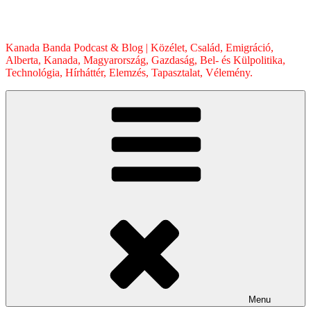
Skip
to
content
Kanada Banda Podcast & Blog | Közélet, Család, Emigráció,
Alberta, Kanada, Magyarország, Gazdaság, Bel- és Külpolitika,
Technológia, Hírháttér, Elemzés, Tapasztalat, Vélemény.
Menu