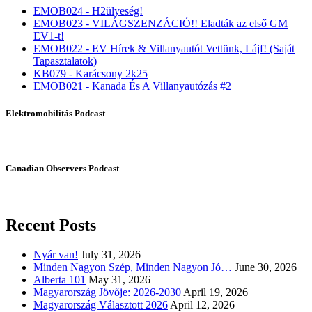
EMOB024 - H2ülyeség!
EMOB023 - VILÁGSZENZÁCIÓ!! Eladták az első GM
EV1-t!
EMOB022 - EV Hírek & Villanyautót Vettünk, Lájf! (Saját
Tapasztalatok)
KB079 - Karácsony 2k25
EMOB021 - Kanada És A Villanyautózás #2
Elektromobilitás Podcast
Canadian Observers Podcast
Recent Posts
Nyár van!
July 31, 2026
Minden Nagyon Szép, Minden Nagyon Jó…
June 30, 2026
Alberta 101
May 31, 2026
Magyarország Jövője: 2026-2030
April 19, 2026
Magyarország Választott 2026
April 12, 2026