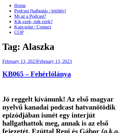
Home
Podcast [hallgatás / letöltés]
Mi az a Podcast?
Kik ezek, mik ezek?
Kapcsolat / Contact
COP
Tag:
Alaszka
Posted
February 13, 2023
February 13, 2023
on
KB065 – Fehérlólánya
Jó reggelt kívánunk! Az első magyar
nyelvű kanadai podcast hatvanötödik
epizódjában ismét egy interjút
hallgathattok meg, annak is az első
fejezetét. Ezúttal Reni és Gábor
(a.k.a.