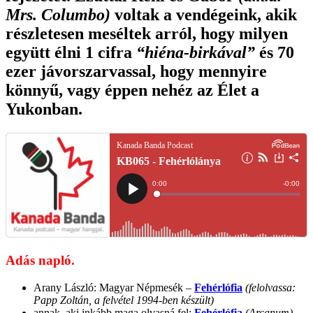
Mrs. Columbo)
voltak a vendégeink, akik
részletesen meséltek arról, hogy milyen
együtt élni 1 cifra
“hiéna-birkával”
és 70
ezer jávorszarvassal, hogy mennyire
könnyű, vagy éppen nehéz az
Élet a
Yukonban
.
Adás napló.
Arany László: Magyar Népmesék –
Fehérlófia
(felolvassa:
Papp Zoltán, a felvétel 1994-ben készült)
annak, aki inkább maga olvasná fel:
Fehérlófia
(Arcanum)