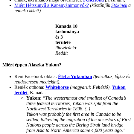
Miért Hétszünyű a Kapanyánimonyók?
(köszönjük
Stökinek
a
remek cikket!)
Kanada 10
tartománya
és 3
területe
illusztráció:
Reddit
Miért éppen
Alaszka
Yukon?
Reni Facebook oldala:
Élet a Yukonban
(feliratkoz, lájksz és
rendszeresen megtekint)
,
Reniék otthona:
Whitehorse
(magyarul:
Fehérló
)
,
Yukon
terület
, Kanada.
Yukon
:
“The westernmost and smallest of Canada’s
three federal territories, Yukon was split from the
Northwest Territories in 1898. (..)
Yukon was probably the first area in Canada to be
settled, following the migration of the ancestors of First
Nations people across the Bering Strait land bridge
from Asia to North America some 4,000 years ago.”
–