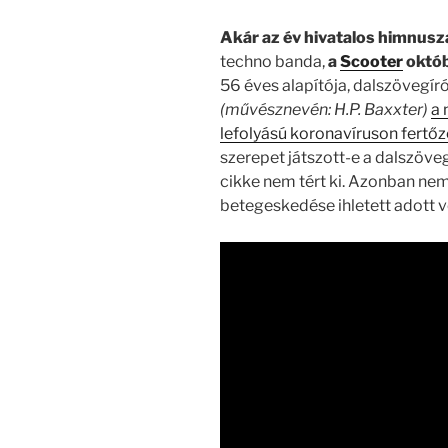
Akár az év hivatalos himnusza
techno banda,
a
Scooter
októb
56 éves alapítója, dalszövegír
(művésznevén: H.P. Baxxter)
a 
lefolyású koronavíruson fertő
szerepet játszott-e a dalszöv
cikke nem tért ki. Azonban nem
betegeskedése ihletett adott v