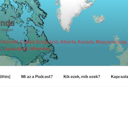
Közélet, Család, Emigráció, Alberta, Kanada, Magyarország, 
s, Tapasztalat, Vélemény.
öltés]
Mi az a Podcast?
Kik ezek, mik ezek?
Kapcsola