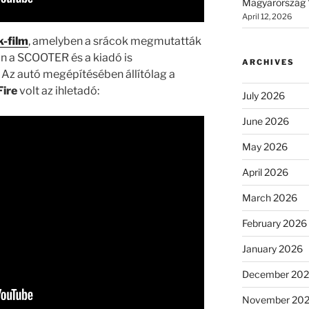
Magyarország 
April 12, 2026
k-film
, amelyben a srácok megmutatták
ján a SCOOTER és a kiadó is
ARCHIVES
 Az autó megépítésében állítólag a
Fire
volt az ihletadó:
July 2026
June 2026
May 2026
April 2026
March 2026
February 2026
January 2026
December 20
November 20