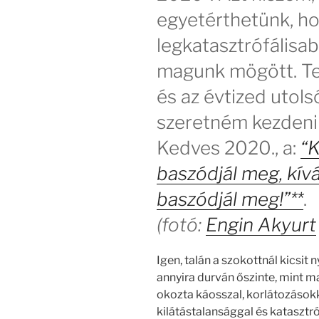
egyetérthetünk, ho
legkatasztrófálisa
magunk mögött. Teh
és az évtized utols
szeretném kezdeni
Kedves 2020., a:
“K
baszódjál meg, kí
baszódjál meg!”**
.
(fotó:
Engin Akyurt
Igen, talán a szokottnál kicsit
annyira durván őszinte, mint m
okozta káosszal, korlátozásokk
kilátástalansággal és katasztró