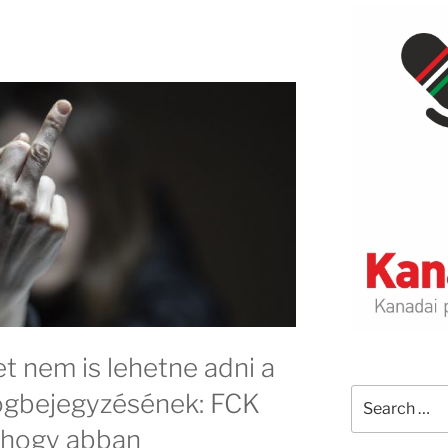
t nem is lehetne adni a
Search
logbejegyzésének: FCK
for:
, hogy abban