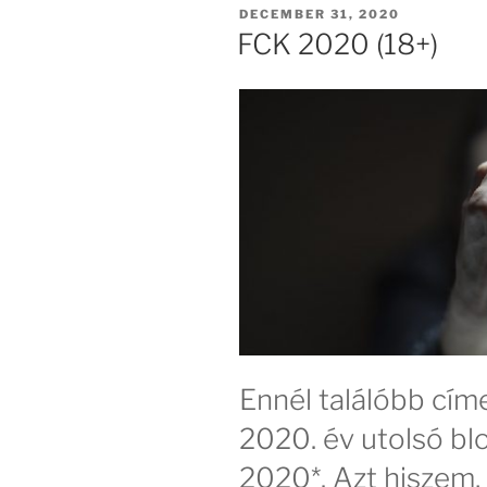
POSTED
DECEMBER 31, 2020
ON
FCK 2020 (18+)
Ennél találóbb címe
2020. év utolsó b
2020*. Azt hiszem