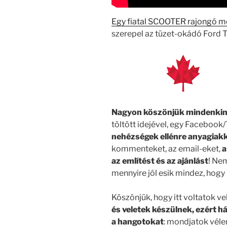
Egy fiatal SCOOTER rajongó m
szerepel az tüzet-okádó Ford Tr
Nagyon köszönjük mindenki
töltött idejével, egy Facebook
nehézségek ellénre anyagia
kommenteket, az email-eket,
a
az említést és az ajánlást
! Ne
mennyire jól esik mindez, hog
Köszönjük, hogy itt voltatok v
és veletek készülnek, ezért há
a hangotokat
: mondjatok véle