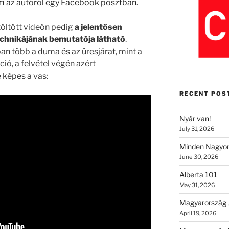
m az autóról egy Facebook posztban
.
töltött videón pedig
a jelentősen
technikájának bemutatója látható
.
ban több a duma és az üresjárat, mint a
ió, a felvétel végén azért
e képes a vas:
RECENT POS
Nyár van!
July 31, 2026
Minden Nagyon
June 30, 2026
Alberta 101
May 31, 2026
Magyarország 
April 19, 2026