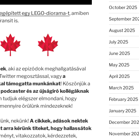
October 2025
egépített egy LEGO-diorama-t
, amiben
September 20
ansit is.
August 2025
July 2025
June 2025
May 2025
nek
, aki az epizódok meghallgatásával
/Twitter megosztással, vagy
a
April 2025
kkal támogatta munkánkat
! Köszönjük a
March 2025
 podcaster és az újságíró kollégáknak
m tudjuk elégszer elmondani, hogy
February 2025
y mennyire örülünk mindezeknek!
January 2025
elünk, nekünk!
A cikkek, adások nektek
December 20
t arra kérünk titeket, hogy hallassátok
November 20
ményt, vitakozzatok, kérdezzetek,