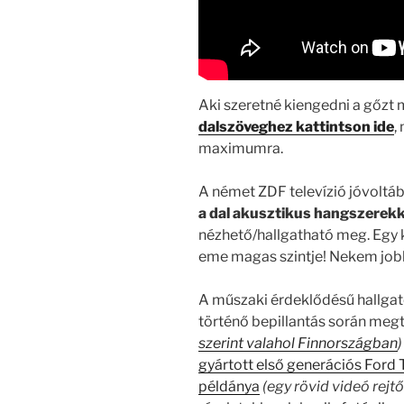
Aki szeretné kiengedni a gőzt m
dalszöveghez kattintson ide
,
maximumra.
A német ZDF televízió jóvoltábó
a dal akusztikus hangszerekke
nézhető/hallgatható meg. Egy k
eme magas szintje! Nekem jobba
A műszaki érdeklődésű hallgat
történő bepillantás során megt
szerint valahol Finnországban
)
gyártott első generációs Ford 
példánya
(egy rövid videó rejtő