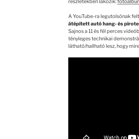
részletekben lakozik:
fotóalbu
A YouTube-ra legutolsónak fel
átépített autó hang- és piro
Sajnos a 11 és fél perces videó
tényleges technikai demonstrác
látható/hallható lesz, hogy mir