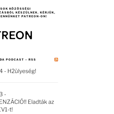
ÁSOK KÖZÖSSÉGI
ZÁSBÓL KÉSZÜLNEK. KÉRJÜK,
ENNÜNKET PATREON-ON!
DA PODCAST – RSS
- H2ülyeség!
 -
NZÁCIÓ!! Eladták az
EV1-t!