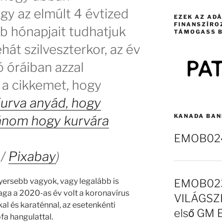
gy az elmúlt 4 évtized
EZEK AZ AD
FINANSZÍRO
bb hónapjait tudhatjuk
TÁMOGASS B
át szilveszterkor, az év
ó óráiban azzal
 a cikkemet, hogy
urva anyád, hogy
KANADA BAN
vánom hogy kurvára
EMOB024 
/
Pixabay
)
 nyersebb vagyok, vagy legalább is
EMOB023
aga a 2020-as év volt a koronavírus
VILÁGSZE
al és karaténnal, az esetenkénti
első GM 
fa hangulattal.