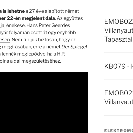
 is lehetne
a 27 éve alapított német
er 22-én megjelent dala
. Az együttes
EMOB022 
ója, énekese,
Hans Peter Geerdes
Villanyaut
nyár folyamán esett át egy enyhébb
Tapasztal
zésen
. Nem tudjuk biztosan, hogy ez
eg megírásában, erre a német
Der Spiegel
 lennék meglepődve, ha a H.P.
olna a dal megszületéséhez.
KB079 - 
EMOB021 
Villanyau
ELEKTROMO