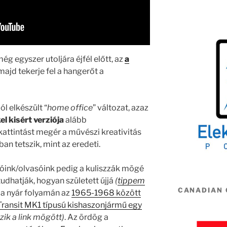
ég egyszer utoljára éjfél előtt, az
a
 majd tekerje fel a hangerőt a
l elkészült “
home office
” változat, azaz
l kisért verziója
alább
attintást megér a művészi kreativitás
n tetszik, mint az eredeti.
óink/olvasóink pedig a kuliszzák mögé
udhatják, hogyan született újjá
(
tippem
CANADIAN
a nyár folyamán az
1965-1968 között
Transit MK1 típusú kishaszonjármű egy
zik a link mögött)
. Az ördög a