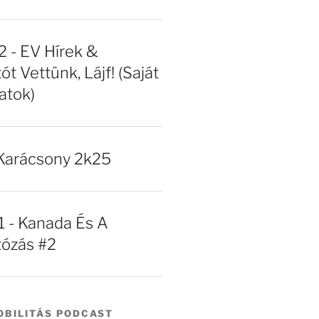
- EV Hírek &
ót Vettünk, Lájf! (Saját
atok)
Karácsony 2k25
- Kanada És A
tózás #2
BILITÁS PODCAST