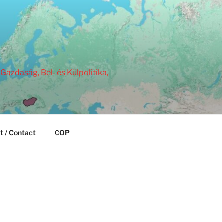
Gazdaság, Bel- és Külpolitika,
t / Contact
COP