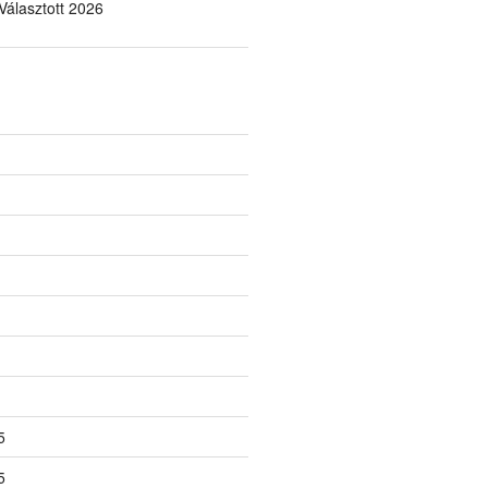
álasztott 2026
5
5