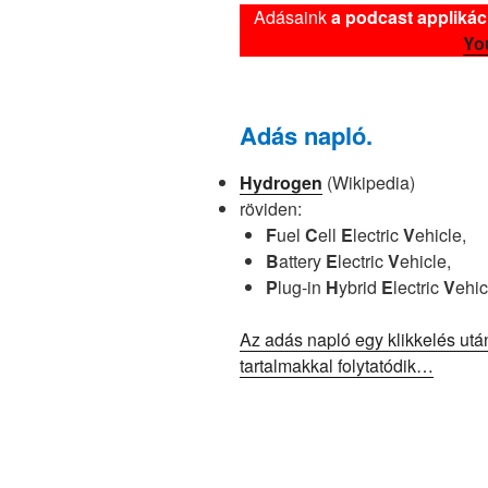
Adásaink
a podcast applikác
Yo
Adás napló.
Hydrogen
(Wikipedia)
röviden:
F
uel
C
ell
E
lectric
V
ehicle,
B
attery
E
lectric
V
ehicle,
P
lug-in
H
ybrid
E
lectric
V
ehic
Az adás napló egy klikkelés utá
tartalmakkal folytatódik…