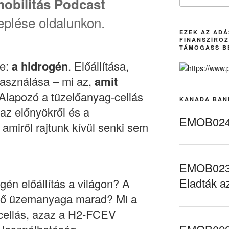
mobilitás Podcast
plése oldalunkon.
EZEK AZ AD
FINANSZÍROZ
TÁMOGASS B
ze:
a hidrogén
. Előállítása,
lhasználása – mi az,
amit
 Alapozó a tüzelőanyag-cellás
KANADA BAN
 az előnyökről és a
EMOB024 
 amiről rajtunk kívül senki sem
EMOB023 
Eladták a
gén előállítás a világon? A
övő üzemanyaga marad? Mi a
cellás, azaz a H2-FCEV