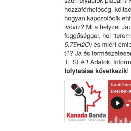
személyautók piacán? 
hozzáférhetőség, költsé
hogyan kapcsolódik ehh
ivóvíz? Mi a helyzet Ja
függőséggel, hol “terem
5.75H2O)
és miért emle
t?? Ja és természetese
TESLA”! Adatok, inform
folytatása következik
!