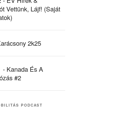
- EV Hírek &
ót Vettünk, Lájf! (Saját
atok)
Karácsony 2k25
- Kanada És A
tózás #2
BILITÁS PODCAST