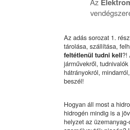
Az
Elektro
vendégszere
Az adás sorozat 1. rés
tárolása, szállítása, fe
feltétlenül tudni kell
?!
járművekről, tudnivalók
hátrányokról, mindarról,
beszél!
Hogyan áll most a hidro
hidrogén mindig is a j
helyzet az üzemanyag-