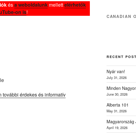
iók
és
a weboldalunk
mellett
elérhetők
uTube-on is
!
CANADIAN 
RECENT POS
Nyár van!
July 31, 2026
le
Minden Nagyon
n további érdekes és informatív
June 30, 2026
Alberta 101
May 31, 2026
Magyarország 
April 19, 2026