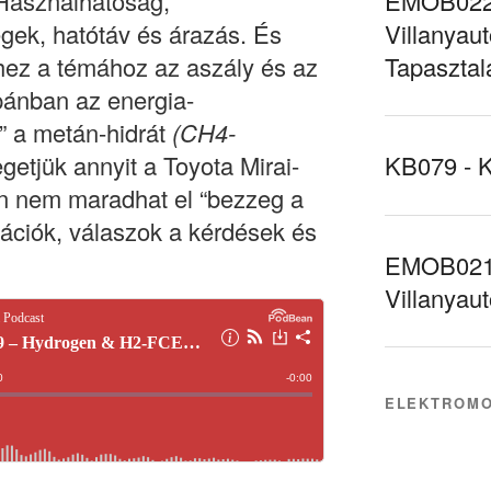
Használhatóság,
EMOB022 
gek, hatótáv és árazás. És
Villanyaut
ez a témához az aszály és az
Tapasztal
pánban az energia-
” a metán-hidrát
(CH4-
getjük annyit a Toyota Mirai-
KB079 - 
n nem maradhat el “bezzeg a
ációk, válaszok a kérdések és
EMOB021 
Villanyau
ELEKTROMO