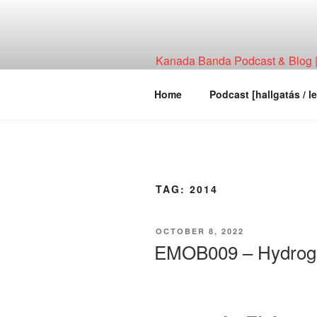
Skip
to
content
Kanada Banda Podcast & Blog | 
Technológia, Hírháttér, Elemzés
Home
Podcast [hallgatás / le
TAG:
2014
POSTED
OCTOBER 8, 2022
ON
EMOB009 – Hydrog