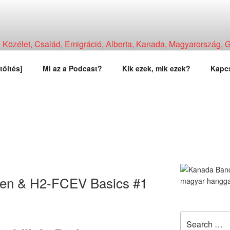
Közélet, Család, Emigráció, Alberta, Kanada, Magyarország, Ga
, Tapasztalat, Vélemény.
töltés]
Mi az a Podcast?
Kik ezek, mik ezek?
Kapcs
en & H2-FCEV Basics #1
Search
for: