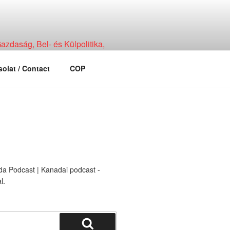
zdaság, Bel- és Külpolitika,
olat / Contact
COP