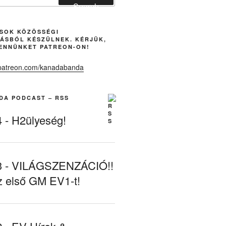
Search
ÁSOK KÖZÖSSÉGI
ÁSBÓL KÉSZÜLNEK. KÉRJÜK,
ENNÜNKET PATREON-ON!
DA PODCAST – RSS
- H2ülyeség!
- VILÁGSZENZÁCIÓ!!
z első GM EV1-t!