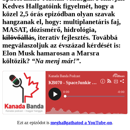
Kedves Hallgatóink figyelmét, hogy a
közel 2,5 órás epizódban olyan szavak
hangzanak el, hogy: multiplanetáris faj,
MASAT, dózismérő, hidrológia,
kilövőállás
, iteratív fejlesztés. Továbbá
megválaszoljuk az évszázad kérdését is:
Elon Musk hamarosan a Marsra
költözik?
“Na menj már!”
.
Ezt az epizódot is
meghallgathatod a YouTube-on
.