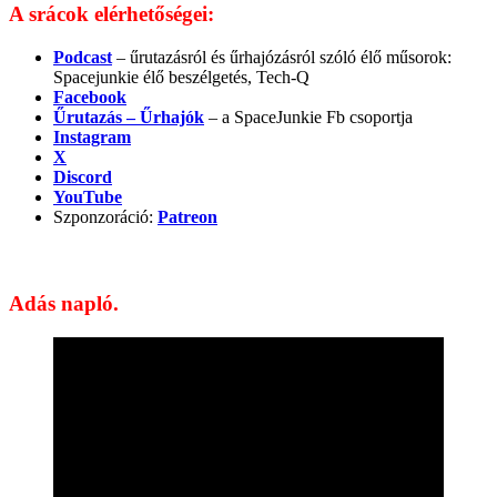
A srácok elérhetőségei:
Podcast
– űrutazásról és űrhajózásról szóló élő műsorok:
Spacejunkie élő beszélgetés, Tech-Q
Facebook
Űrutazás – Űrhajók
– a SpaceJunkie Fb csoportja
Instagram
X
Discord
YouTube
Szponzoráció:
Patreon
Adás napló.