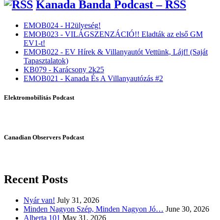
Kanada Banda Podcast – RSS
EMOB024 - H2ülyeség!
EMOB023 - VILÁGSZENZÁCIÓ!! Eladták az első GM
EV1-t!
EMOB022 - EV Hírek & Villanyautót Vettünk, Lájf! (Saját
Tapasztalatok)
KB079 - Karácsony 2k25
EMOB021 - Kanada És A Villanyautózás #2
Elektromobilitás Podcast
Canadian Observers Podcast
Recent Posts
Nyár van!
July 31, 2026
Minden Nagyon Szép, Minden Nagyon Jó…
June 30, 2026
Alberta 101
May 31, 2026