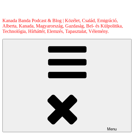
Skip
to
content
Kanada Banda Podcast & Blog | Közélet, Család, Emigráció,
Alberta, Kanada, Magyarország, Gazdaság, Bel- és Külpolitika,
Technológia, Hírháttér, Elemzés, Tapasztalat, Vélemény.
Menu