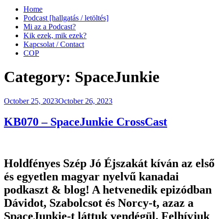
Home
Podcast [hallgatás / letöltés]
Mi az a Podcast?
Kik ezek, mik ezek?
Kapcsolat / Contact
COP
Category:
SpaceJunkie
Posted
October 25, 2023
October 26, 2023
on
KB070 – SpaceJunkie CrossCast
Holdfényes Szép Jó Éjszakát kíván az első
és egyetlen magyar nyelvű kanadai
podkaszt & blog! A hetvenedik epizódban
Dávidot, Szabolcsot és Norcy-t, azaz a
SpaceJunkie-t láttuk vendégül. Felhívjuk