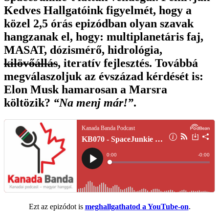
Kedves Hallgatóink figyelmét, hogy a
közel 2,5 órás epizódban olyan szavak
hangzanak el, hogy: multiplanetáris faj,
MASAT, dózismérő, hidrológia,
kilövőállás
, iteratív fejlesztés. Továbbá
megválaszoljuk az évszázad kérdését is:
Elon Musk hamarosan a Marsra
költözik?
“Na menj már!”
.
Ezt az epizódot is
meghallgathatod a YouTube-on
.