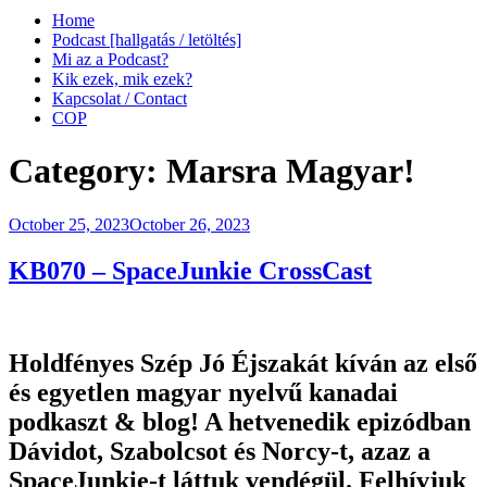
Home
Podcast [hallgatás / letöltés]
Mi az a Podcast?
Kik ezek, mik ezek?
Kapcsolat / Contact
COP
Category:
Marsra Magyar!
Posted
October 25, 2023
October 26, 2023
on
KB070 – SpaceJunkie CrossCast
Holdfényes Szép Jó Éjszakát kíván az első
és egyetlen magyar nyelvű kanadai
podkaszt & blog! A hetvenedik epizódban
Dávidot, Szabolcsot és Norcy-t, azaz a
SpaceJunkie-t láttuk vendégül. Felhívjuk