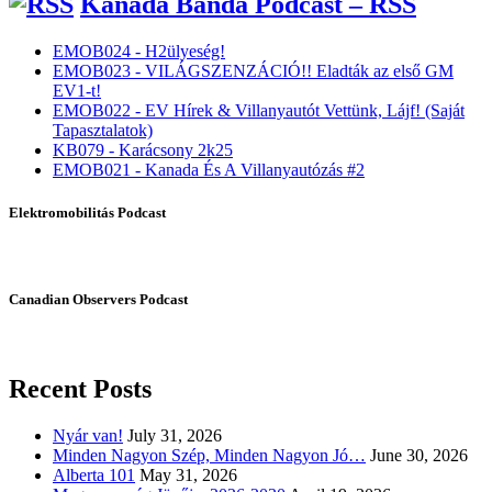
Kanada Banda Podcast – RSS
EMOB024 - H2ülyeség!
EMOB023 - VILÁGSZENZÁCIÓ!! Eladták az első GM
EV1-t!
EMOB022 - EV Hírek & Villanyautót Vettünk, Lájf! (Saját
Tapasztalatok)
KB079 - Karácsony 2k25
EMOB021 - Kanada És A Villanyautózás #2
Elektromobilitás Podcast
Canadian Observers Podcast
Recent Posts
Nyár van!
July 31, 2026
Minden Nagyon Szép, Minden Nagyon Jó…
June 30, 2026
Alberta 101
May 31, 2026