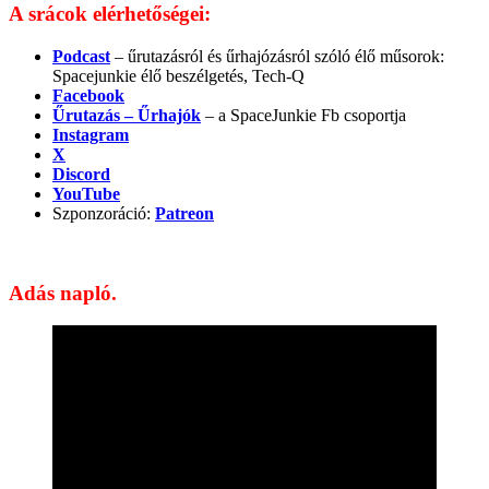
A srácok elérhetőségei:
Podcast
– űrutazásról és űrhajózásról szóló élő műsorok:
Spacejunkie élő beszélgetés, Tech-Q
Facebook
Űrutazás – Űrhajók
– a SpaceJunkie Fb csoportja
Instagram
X
Discord
YouTube
Szponzoráció:
Patreon
Adás napló.