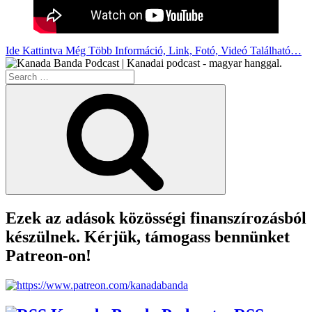
Ide Kattintva Még Több Információ, Link, Fotó, Videó Található…
Search
for:
Search
Ezek az adások közösségi finanszírozásból
készülnek. Kérjük, támogass bennünket
Patreon-on!