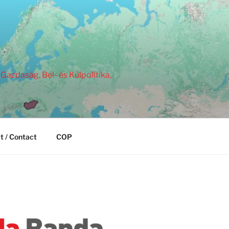
Gazdaság, Bel- és Külpolitika,
t / Contact
COP