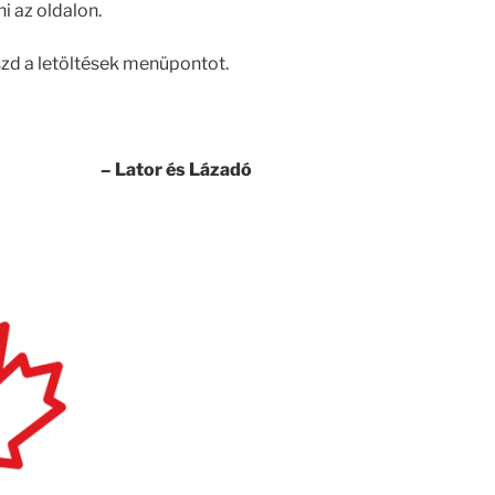
i az oldalon.
szd a letöltések menüpontot.
– Lator és Lázadó