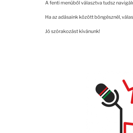
A fenti menüből választva tudsz navigáln
Ha az adásaink között böngésznél, vála
Jó szórakozást kívánunk!