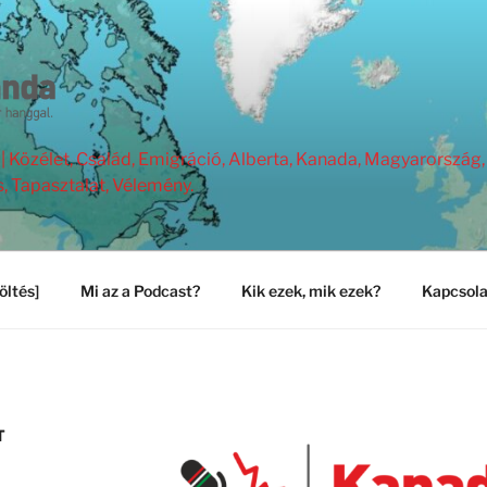
Közélet, Család, Emigráció, Alberta, Kanada, Magyarország, 
s, Tapasztalat, Vélemény.
öltés]
Mi az a Podcast?
Kik ezek, mik ezek?
Kapcsola
T