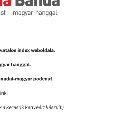
vatalos index weboldala.
gyar hanggal.
 kanadai-magyar podcast
.
ünk!
 a keresők kedvéért készült.)