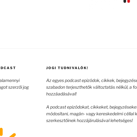
ODCAST
JOGI TUDNIVALÓK!
valamennyi
Az egyes podcast epizódok, cikkek, bejegyzése
agot szerzői jog
szabadon terjeszthetők változtatás nélkül, a f
hozzáadásával!
A podcast epizódokat, cikkeket, bejegyzéseket,
módosítani, magán- vagy kereskedelmi céllal 
szerkesztőinek hozzájárulásával lehetséges!