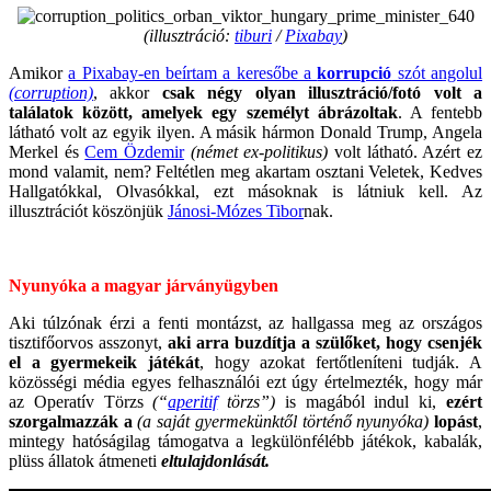
(illusztráció:
tiburi
/
Pixabay
)
Amikor
a Pixabay-en beírtam a keresőbe a
korrupció
szót angolul
(corruption)
, akkor
csak négy olyan illusztráció/fotó volt a
találatok között, amelyek egy személyt ábrázoltak
. A fentebb
látható volt az egyik ilyen. A másik hármon Donald Trump, Angela
Merkel és
Cem Özdemir
(német ex-politikus)
volt látható. Azért ez
mond valamit, nem? Feltétlen meg akartam osztani Veletek, Kedves
Hallgatókkal, Olvasókkal, ezt másoknak is látniuk kell. Az
illusztrációt köszönjük
Jánosi-Mózes Tibor
nak.
.
Nyunyóka a magyar járványügyben
Aki túlzónak érzi a fenti montázst, az hallgassa meg az országos
tisztifőorvos asszonyt,
aki arra buzdítja a szülőket, hogy csenjék
el a gyermekeik játékát
, hogy azokat fertőtleníteni tudják. A
közösségi média egyes felhasználói ezt úgy értelmezték, hogy már
az Operatív Törzs
(“
aperitif
törzs”)
is magából indul ki,
ezért
szorgalmazzák a
(a saját gyermekünktől történő nyunyóka)
lopást
,
mintegy hatóságilag támogatva a legkülönfélébb játékok, kabalák,
plüss állatok átmeneti
eltulajdonlását.