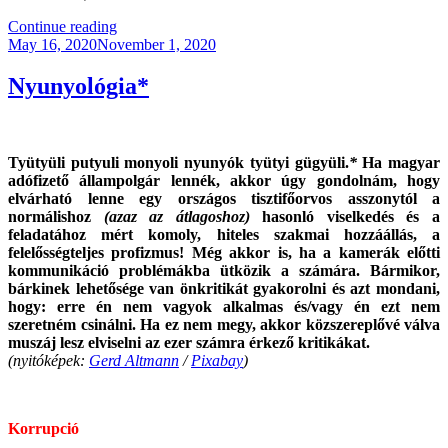
“Egyé
Continue reading
Posted
Tőb
May 16, 2020
November 1, 2020
on
Csírkét!”
Nyunyológia*
Tyütyüli putyuli monyoli nyunyók tyütyi gügyüli.
*
Ha magyar
adófizető állampolgár lennék, akkor úgy gondolnám, hogy
elvárható lenne
egy országos tisztifőorvos
asszonytól a
normálishoz
(azaz az átlagoshoz)
hasonló viselkedés és a
feladatához mért komoly, hiteles szakmai hozzáállás, a
felelősségteljes profizmus! Még akkor is, ha a kamerák előtti
kommunikáció problémákba ütközik a számára. Bármikor,
bárkinek lehetősége van önkritikát gyakorolni és azt mondani,
hogy: erre én nem vagyok alkalmas és/vagy én ezt nem
szeretném csinálni. Ha ez nem megy, akkor közszereplővé válva
muszáj lesz elviselni az ezer számra érkező kritikákat.
(nyitóképek:
Gerd Altmann
/
Pixabay
)
.
Korrupció