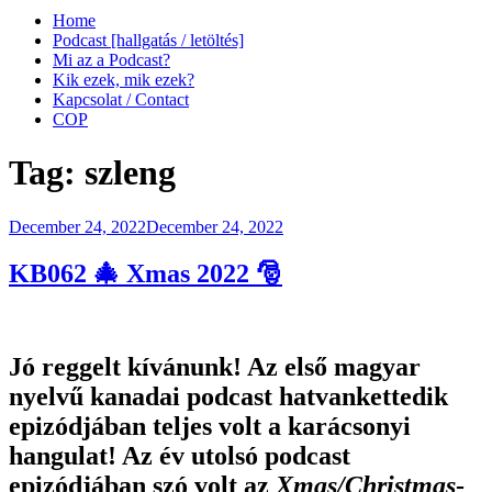
Home
Podcast [hallgatás / letöltés]
Mi az a Podcast?
Kik ezek, mik ezek?
Kapcsolat / Contact
COP
Tag:
szleng
Posted
December 24, 2022
December 24, 2022
on
KB062 🎄 Xmas 2022 🎅
Jó reggelt kívánunk! Az első magyar
nyelvű kanadai podcast hatvankettedik
epizódjában teljes volt a karácsonyi
hangulat! Az év utolsó podcast
epizódjában szó volt az
Xmas/Christmas
-