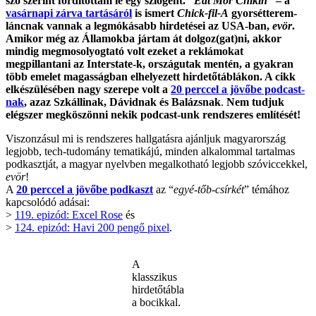
szó szerint fordítottam le egy szlogent.
“Eat Mor Chikin”
– a
vasárnapi zárva tartásáról
is ismert
Chick-fil-A
gyorsétterem-
láncnak vannak a legmókásabb hirdetései az USA-ban,
evör
.
Amikor még az Államokba jártam át dolgoz(gat)ni, akkor
mindig megmosolyogtató volt ezeket a reklámokat
megpillantani az Interstate-k, országutak mentén, a gyakran
több emelet magasságban elhelyezett hirdetőtáblákon.
A cikk
elkészülésében nagy szerepe volt a
20 perccel a jövőbe podcast-
nak
, azaz Szkállinak, Dávidnak és Balázsnak
.
Nem tudjuk
elégszer megköszönni nekik podcast-unk rendszeres említését!
Viszonzásul mi is rendszeres hallgatásra ajánljuk magyarország
legjobb, tech-tudomány tematikájú, minden alkalommal tartalmas
podkasztját, a magyar nyelvben megalkotható legjobb szóviccekkel,
evör
!
A
20 perccel a jövőbe podkaszt
az “
egyé-tőb-csírkét
” témához
kapcsolódó adásai:
>
119. epizód: Excel Rose
és
>
124. epizód: Havi 200 pengő pixel
.
A
klasszikus
hirdetőtábla
a bocikkal.