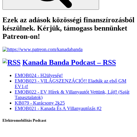
Ezek az adások közösségi finanszírozásból
készülnek. Kérjük, támogass bennünket
Patreon-on!
Kanada Banda Podcast – RSS
EMOB024 - H2ülyeség!
EMOB023 - VILÁGSZENZÁCIÓ!! Eladták az első GM
EV1-t!
EMOB022 - EV Hírek & Villanyautót Vettünk, Lájf! (Saját
Tapasztalatok)
KB079 - Karácsony 2k25
EMOB021 - Kanada És A Villanyautózás #2
Elektromobilitás Podcast