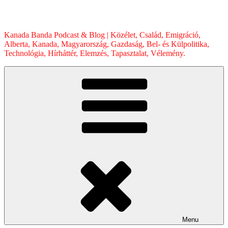
Skip
to
content
Kanada Banda Podcast & Blog | Közélet, Család, Emigráció,
Alberta, Kanada, Magyarország, Gazdaság, Bel- és Külpolitika,
Technológia, Hírháttér, Elemzés, Tapasztalat, Vélemény.
Menu