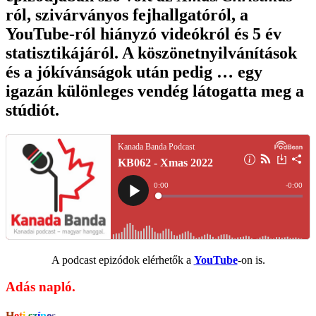
ról, szivárványos fejhallgatóról, a
YouTube-ról hiányzó videókról és 5 év
statisztikájáról. A köszönetnyilvánítások
és a jókívánságok után pedig … egy
igazán különleges vendég látogatta meg a
stúdiót.
A podcast epizódok elérhetők a
YouTube
-on is.
Adás napló.
H
e
t
i
s
z
í
n
e
s