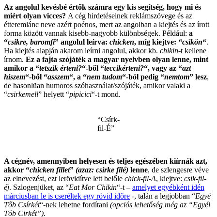
Az angolul kevésbé értők számra egy kis segítség, hogy mi és
miért olyan vicces?
A cég hirdetéseinek reklámszövege és az
étteremlánc neve azért poénos, mert az angolban a kiejtés és az írott
forma között vannak kisebb-nagyobb különbségek. Például:
a
“
csikre, baromfi
” angolul leírva:
chicken
, míg kiejtve:
“csikön
“
.
Ha kiejtés alapján akarom leírni angolul, akkor kb.
chikin
-t kellene
írnom.
Ez a fajta szójáték a magyar nyelvben olyan lenne, mint
amikor a “
tetszik érteni?
“-ből “
teccikérteni?
“, vagy az “
azt
hiszem
“-ből “
asszem
“, a “
nem tudom
“-ból pedig “
nemtom
” lesz
,
de hasonlüan humoros szóhasználat/szójáték, amikor valaki a
“
csirkemell
” helyett “
pipicici
“-t mond.
“Csírk-
fil-É”
.
A cégnév, amennyiben helyesen és teljes egészében kiírnák azt,
akkor “
chicken fillet
”
(azaz: csirke filé)
lenne
, de szlengesre véve
az elnevezést, ezt lerövidítve lett belőle
chick-fil-A
, kiejtve:
csik-fil-
éj
. Szlogenjüket, az “
Eat Mor Chikin
“-t –
amelyet egyébként idén
márciusban le is cseréltek egy rövid időre
-, talán a legjobban “
Egyé
Tőb Csírkét
“-nek lehetne fordítani
(opciós lehetőség még az “Egyél
Töb Cirkét”)
.