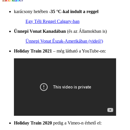
karácsony hetében
-35 °C-kal indult a reggel
Egy Téli Reggel Calgary-ban
Ünnepi Vonat Kanadában
(és az Államokban is)
Ünnepi Vonat Észak-Amerikában (videó!)
Holiday Train 2021
– még látható a YouTube-on:
Holiday Train 2020
pedig a Vimeo-n érhető el: