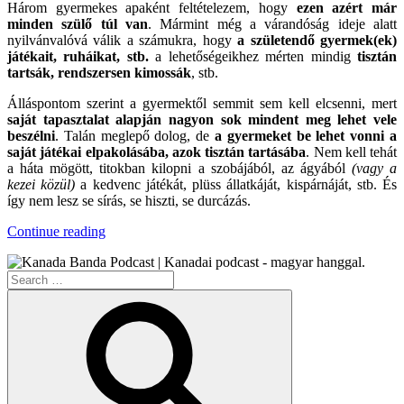
Három gyermekes apaként feltételezem, hogy
ezen azért már
minden szülő túl van
. Mármint még a várandóság ideje alatt
nyilvánvalóvá válik a számukra, hogy
a születendő gyermek(ek)
játékait, ruháikat, stb.
a lehetőségeikhez mérten mindig
tisztán
tartsák, rendszersen kimossák
, stb.
Álláspontom szerint a gyermektől semmit sem kell elcsenni, mert
saját tapasztalat alapján nagyon sok mindent meg lehet vele
beszélni
. Talán meglepő dolog, de
a gyermeket be lehet vonni a
saját játékai elpakolásába, azok tisztán tartásába
. Nem kell tehát
a háta mögött, titokban kilopni a szobájából, az ágyából
(vagy a
kezei közül)
a kedvenc játékát, plüss állatkáját, kispárnáját, stb. És
így nem lesz se sírás, se hiszti, se durcázás.
“Nyunyológia*”
Continue reading
Search
for:
Search