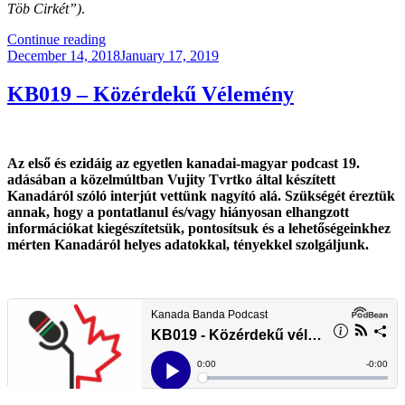
Töb Cirkét”)
.
“Egyé
Continue reading
Posted
Tőb
December 14, 2018
January 17, 2019
on
Csírkét!”
KB019 – Közérdekű Vélemény
Az első és ezidáig az egyetlen kanadai-magyar podcast 19.
adásában a közelmúltban Vujity Tvrtko által készített
Kanadáról szóló interjút vettünk nagyító alá. Szükségét éreztük
annak, hogy a pontatlanul és/vagy hiányosan elhangzott
információkat kiegészítetsük, pontosítsuk és a lehetőségeinkhez
mérten Kanadáról helyes adatokkal, tényekkel szolgáljunk.