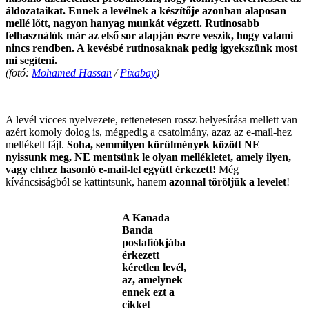
áldozataikat. Ennek a levélnek a készítője azonban alaposan
mellé lőtt, nagyon hanyag munkát végzett. Rutinosabb
felhasználók már az első sor alapján észre veszik, hogy valami
nincs rendben. A kevésbé rutinosaknak pedig igyekszünk most
mi segíteni.
(fotó:
Mohamed Hassan
/
Pixabay
)
.
A levél vicces nyelvezete, rettenetesen rossz helyesírása mellett van
azért komoly dolog is, mégpedig a csatolmány, azaz az e-mail-hez
mellékelt fájl.
Soha, semmilyen körülmények között NE
nyissunk meg, NE mentsünk le olyan mellékletet, amely ilyen,
vagy ehhez hasonló e-mail-lel együtt érkezett!
Még
kíváncsiságból se kattintsunk, hanem
azonnal töröljük a levelet
!
A Kanada
Banda
postafiókjába
érkezett
kéretlen levél,
az, amelynek
ennek ezt a
cikket