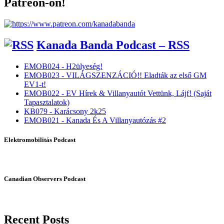
Patreon-on!
Kanada Banda Podcast – RSS
EMOB024 - H2ülyeség!
EMOB023 - VILÁGSZENZÁCIÓ!! Eladták az első GM
EV1-t!
EMOB022 - EV Hírek & Villanyautót Vettünk, Lájf! (Saját
Tapasztalatok)
KB079 - Karácsony 2k25
EMOB021 - Kanada És A Villanyautózás #2
Elektromobilitás Podcast
Canadian Observers Podcast
Recent Posts