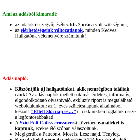
Ami az adásból kimaradt:
az adatok összegyűjtéséhez
kb. 2 órára
volt szükségünk,
az
elérhetőségeink változatlanok
, minden Kedves
Hallgatónk véleményére számítunk!
Adás napló.
Köszöntjük új hallgatóinkat, akik nemrégiben találtak
ránk!
Az adás naplók mellett sok más érdekes, informatív,
elgondolkodtató olvasnivaló, exkluzív riport is megtalálható
weboldalunkon: az 1. éves születésnapunk alkalmából
készült
“Eltelt 365 nap és…”
c. cikkünkben foglaltuk össze
a legfontosabbakat!
A
Szín Folt Cafe-s crossover
-t követően
e-maileket is
kaptunk
, ezekre élő szóban válaszoltunk.
Megígértük a Patreon-t. Most is. Lesz majd. Tényleg.
Kanada kelet-nyugati szélessége 5.514 km, észak-déli