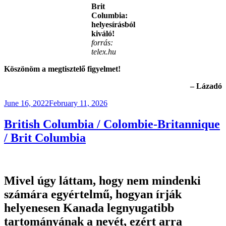
Brit
Columbia:
helyesírásból
kiváló!
forrás:
telex.hu
Köszönöm a megtisztelő figyelmet!
– Lázadó
Posted
June 16, 2022
February 11, 2026
on
British Columbia / Colombie-Britannique
/ Brit Columbia
Mivel úgy láttam, hogy nem mindenki
számára egyértelmű, hogyan írják
helyenesen Kanada legnyugatibb
tartományának a nevét, ezért arra