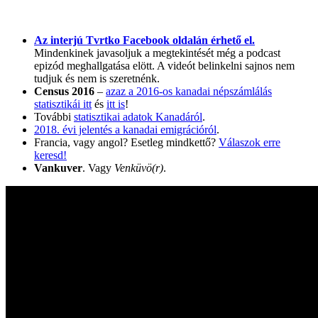
Az interjú Tvrtko Facebook oldalán érhető el.
Mindenkinek javasoljuk a megtekintését még a podcast
epizód meghallgatása elött. A videót belinkelni sajnos nem
tudjuk és nem is szeretnénk.
Census 2016
–
azaz a 2016-os kanadai népszámlálás
statisztikái itt
és
itt is
!
További
statisztikai adatok Kanadáról
.
2018. évi jelentés a kanadai emigrációról
.
Francia, vagy angol? Esetleg mindkettő?
Válaszok erre
keresd!
Vankuver
. Vagy
Venküvö(r)
.