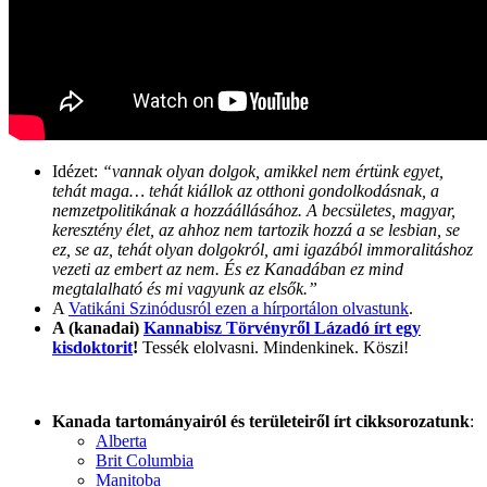
Idézet:
“vannak olyan dolgok, amikkel nem értünk egyet,
tehát maga… tehát kiállok az otthoni gondolkodásnak, a
nemzetpolitikának a hozzáállásához. A becsületes, magyar,
keresztény élet, az ahhoz nem tartozik hozzá a se lesbian, se
ez, se az, tehát olyan dolgokról, ami igazából immoralitáshoz
vezeti az embert az nem. És ez Kanadában ez mind
megtalalható és mi vagyunk az elsők.”
A
Vatikáni Szinódusról ezen a hírportálon olvastunk
.
A (kanadai)
Kannabisz Törvényről Lázadó írt egy
kisdoktorit
!
Tessék elolvasni. Mindenkinek. Köszi!
Kanada tartományairól és területeiről írt cikksorozatunk
:
Alberta
Brit Columbia
Manitoba