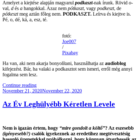
Amelyet a kiejtése alapján magyarul
podkaszt
-nak írunk. Rövid
o
-
val,
d
és
a
hangokkal. Azaz nem
pótkaszt
, vagy
podkeszt
, de
pótkeszt
meg aztán főleg nem.
PODKASZT.
Leírva és kiejtve is.
Pé, o, dé, ká, a, esz, té.
fotó:
Joe007
/
Pixabay
Ha van, aki nem akarja bonyolítani, használhatja az
audioblog
kifejezést. Bár, ha valaki a podkasztot sem ismeri, erről még annyi
fogalma sem lesz.
“Ortográfia”
Continue reading
Posted
November 21, 2020
November 22, 2020
on
Az Év Leghülyébb Kéretlen Levele
Nem is igazán értem, hogy
“mire gondolt a költő”
? Az eszesebb
(igényesebb?)
csalók igyekeznek az eredetihez megtévesztésig
hasonló üzenetekkel próbálkozni, hogy könnyen átverhessék az