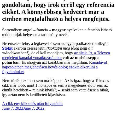
gondoltam, hogy írok erről egy referencia
cikket. A könnyebbség kedvéért már a
címben megtalálható a helyes megfejtés.
Sorrendben: angol – francia –
magyar
nyelveken a fentebb látható
módon írják helyesen a tartomány nevét.
Ne értsetek félre, a legkevésbé sem az egyik podkaszter kollégát,
Stökit
akarom cseszegetni
(kioktatni meg főleg nem áll
szándékomban!)
, de el kell mondjam, hogy
az általa írt, a Telexen
megjelent kanadai vonatkozású cikk
volt
az utolsó csepp a
pohárban
. És ahogyan azt korábban már megírtam: K
anadával
kapcsolatban meglehetősen kevés dolog szokta elkerülni a
figyelmünket
.
Nem történt ez most sem másképpen. Az is igaz, hogy a Telex-es
cikk már több, mint 1 hónapos és sem a megjelenés előtt, sem az
elmúlt hetekben – rajtunk kívül(!) – senki sem vette észre a hibát,
így aztán nem is kerülhetett kijavításra.
A cikk egy klikkelés után folytatódik
Posted
June 7, 2022
June 7, 2022
on