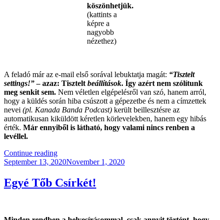
köszönhetjük.
(kattints a
képre a
nagyobb
nézethez)
.
A feladó már az e-mail első sorával lebuktatja magát:
“Tisztelt
settings!”
– azaz: Tisztelt
beállítások
. Így azért nem szólítunk
meg senkit sem.
Nem véletlen elgépelésről van szó, hanem arról,
hogy a küldés során hiba csúszott a gépezetbe és nem a címzettek
nevei
(pl. Kanada Banda Podcast)
került beillesztésre az
automatikusan kiküldött kéretlen körlevelekben, hanem egy hibás
érték.
Már ennyiből is látható, hogy valami nincs renben a
levéllel.
“Az
Continue reading
Posted
Év
September 13, 2020
November 1, 2020
on
Leghülyébb
Kéretlen
Egyé Tőb Csírkét!
Levele”
Minden rendben a helyesírásommal, csak annyit történt, hogy