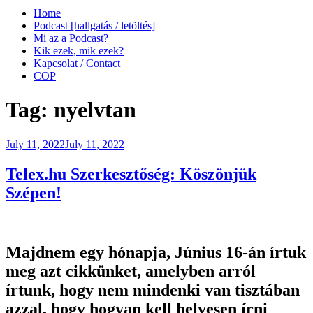
Home
Podcast [hallgatás / letöltés]
Mi az a Podcast?
Kik ezek, mik ezek?
Kapcsolat / Contact
COP
Tag:
nyelvtan
Posted
July 11, 2022
July 11, 2022
on
Telex.hu Szerkesztőség: Köszönjük
Szépen!
Majdnem egy hónapja, Június 16-án írtuk
meg azt cikkünket, amelyben arról
írtunk, hogy nem mindenki van tisztában
azzal, hogy hogyan kell helyesen írni