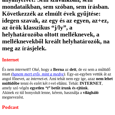
mondataikban, sem szóban, sem írásban.
Következzék az elmúlt évek gyűjtése:
idegen szavak, az egy és az egyen, az+ez,
az örök klasszikus “j/ly”, a
helyhatározóba oltott melléknevek, a
melléknevekből kreált helyhatározók, na
meg az írásjelek.
Internet
És nem
internett
!! Oké, hogy a
Berna
az
dett
, de ez sem a múltidő
miatt
(
hanem mert erős, mint a medve
)
. Egy-az-egyben vettük át az
angol főnevet, az
internet
-et. Ami tehát nem egy ige, azaz
nem lehet
múltidőbe
tenni és ezért két
t
-vel ellátni. Tehát:
INTERNET
,
amely szó végén
egyetlen
“t”
betűt írunk és ejtünk
.
Akinek ez túl bonyolult lenne, kérem, használja a
világháló
megnevezést.
Podcast