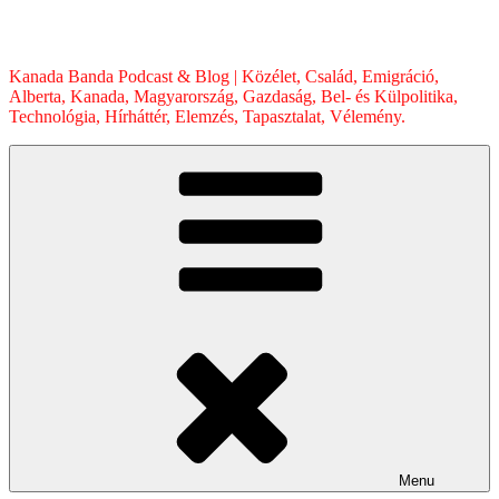
Skip
to
content
Kanada Banda Podcast & Blog | Közélet, Család, Emigráció,
Alberta, Kanada, Magyarország, Gazdaság, Bel- és Külpolitika,
Technológia, Hírháttér, Elemzés, Tapasztalat, Vélemény.
Menu