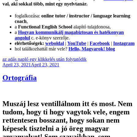
val, aki sokkal több, mint egy nyelvtanár.
foglalkozása:
online tutor / instructor / language learning
coach
,
a
Functional English School
alapító tulajdonosa,
a
Hogyan kommunikálj magabiztosan és hatékonyan
angolul
c. e-könyv szerzője.
elérhetőségek:
weboldal
|
YouTube
|
Facebook
|
Instagram
hol találkozhattál már vele?
Hello, Magyarok! blog
az adás napló egy klikkelés után folytatódik
Posted
April 23, 2021
April 23, 2021
on
Ortográfia
Muszáj lesz ventillálnom itt és most. Nem
tudom, hogy ti hogy vagytok vele, engem
rettentesen bosszant, hogy sokan nem
képesek tisztelni a jó öreg magyar
anyanyelvet! Sem szavaikban, sem