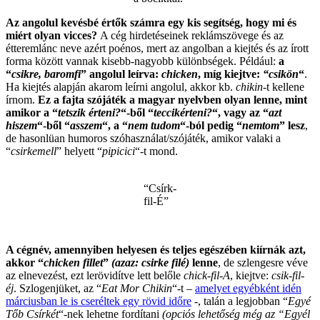
Az angolul kevésbé értők számra egy kis segítség, hogy mi és
miért olyan vicces?
A cég hirdetéseinek reklámszövege és az
étteremlánc neve azért poénos, mert az angolban a kiejtés és az írott
forma között vannak kisebb-nagyobb különbségek. Például:
a
“
csikre, baromfi
” angolul leírva:
chicken
, míg kiejtve:
“csikön
“
.
Ha kiejtés alapján akarom leírni angolul, akkor kb.
chikin
-t kellene
írnom.
Ez a fajta szójáték a magyar nyelvben olyan lenne, mint
amikor a “
tetszik érteni?
“-ből “
teccikérteni?
“, vagy az “
azt
hiszem
“-ből “
asszem
“, a “
nem tudom
“-ból pedig “
nemtom
” lesz
,
de hasonlüan humoros szóhasználat/szójáték, amikor valaki a
“
csirkemell
” helyett “
pipicici
“-t mond.
“Csírk-
fil-É”
.
A cégnév, amennyiben helyesen és teljes egészében kiírnák azt,
akkor “
chicken fillet
”
(azaz: csirke filé)
lenne
, de szlengesre véve
az elnevezést, ezt lerövidítve lett belőle
chick-fil-A
, kiejtve:
csik-fil-
éj
. Szlogenjüket, az “
Eat Mor Chikin
“-t –
amelyet egyébként idén
márciusban le is cseréltek egy rövid időre
-, talán a legjobban “
Egyé
Tőb Csírkét
“-nek lehetne fordítani
(opciós lehetőség még az “Egyél