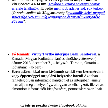
kiterjedése: 4.634 km
.
További hivatalos földrajzi adatok
errefelé találhatók
. Itt pedig
még több adat és sok-sok térkép
.
(Összehasonlításul:
Magyarország “
maximális kelet-nyugati
szélessége 526 km, míg legnagyobb észak-déli kiterjedése
268 km
“
)
Fő témánk:
Vujity Tvrtko interjúja Balla Sándorral
, a
Kanadai Magyar Kulturális Tanács elnökhelyettesével (-
dátum: 2018. december 3., – helyszín: Toronto, Ontario –
időtartam: ~46 perc).
Ezen adásunkkal nem kívánunk senkit sem becsmérelni,
vagy éppenséggel megalázó helyzetbe hozni!
Azonban
rengeteg olyan információ hangzott el az interjúban, amely
nem állja meg a helyét úgy, ahogyan az elhangzott, illetve az
elmondott információk kiegészítésre, pontosításra szorulnak.
az interjú posztja Tvrtko Facebook oldalán