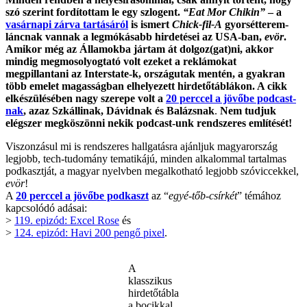
szó szerint fordítottam le egy szlogent.
“Eat Mor Chikin”
– a
vasárnapi zárva tartásáról
is ismert
Chick-fil-A
gyorsétterem-
láncnak vannak a legmókásabb hirdetései az USA-ban,
evör
.
Amikor még az Államokba jártam át dolgoz(gat)ni, akkor
mindig megmosolyogtató volt ezeket a reklámokat
megpillantani az Interstate-k, országutak mentén, a gyakran
több emelet magasságban elhelyezett hirdetőtáblákon.
A cikk
elkészülésében nagy szerepe volt a
20 perccel a jövőbe podcast-
nak
, azaz Szkállinak, Dávidnak és Balázsnak
.
Nem tudjuk
elégszer megköszönni nekik podcast-unk rendszeres említését!
Viszonzásul mi is rendszeres hallgatásra ajánljuk magyarország
legjobb, tech-tudomány tematikájú, minden alkalommal tartalmas
podkasztját, a magyar nyelvben megalkotható legjobb szóviccekkel,
evör
!
A
20 perccel a jövőbe podkaszt
az “
egyé-tőb-csírkét
” témához
kapcsolódó adásai:
>
119. epizód: Excel Rose
és
>
124. epizód: Havi 200 pengő pixel
.
A
klasszikus
hirdetőtábla
a bocikkal.