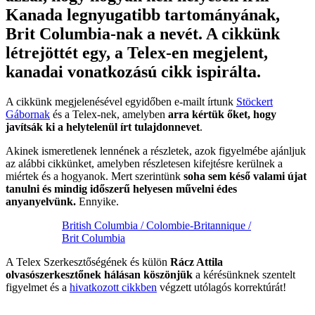
Kanada legnyugatibb tartományának,
Brit Columbia-nak a nevét. A cikkünk
létrejöttét egy, a Telex-en megjelent,
kanadai vonatkozású cikk ispirálta.
A cikkünk megjelenésével egyidőben e-mailt írtunk
Stöckert
Gábornak
és a Telex-nek, amelyben
arra kértük őket, hogy
javítsák ki a helytelenül írt tulajdonnevet
.
Akinek ismeretlenek lennének a részletek, azok figyelmébe ajánljuk
az alábbi cikkünket, amelyben részletesen kifejtésre kerülnek a
miértek és a hogyanok. Mert szerintünk
soha sem késő valami újat
tanulni és mindig időszerű helyesen művelni édes
anyanyelvünk.
Ennyike.
British Columbia / Colombie-Britannique /
Brit Columbia
A Telex Szerkesztőségének és külön
Rácz Attila
olvasószerkesztőnek hálásan köszönjük
a kérésünknek szentelt
figyelmet és a
hivatkozott cikkben
végzett utólagós korrektúrát!