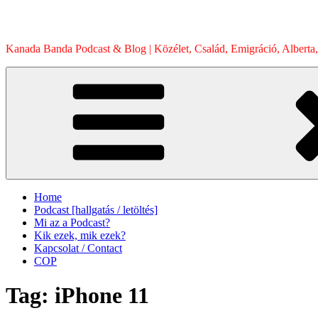
Skip
to
content
Kanada Banda Podcast & Blog | Közélet, Család, Emigráció, Alberta,
Home
Podcast [hallgatás / letöltés]
Mi az a Podcast?
Kik ezek, mik ezek?
Kapcsolat / Contact
COP
Tag:
iPhone 11