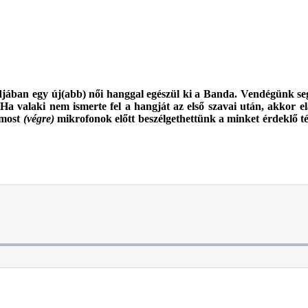
ódjában egy új(abb) női hanggal egészül ki a Banda.
Vendégünk seg
 valaki nem ismerte fel a hangját az első szavai után, akkor el
n most
(végre)
mikrofonok előtt beszélgethettünk a minket érdeklő 