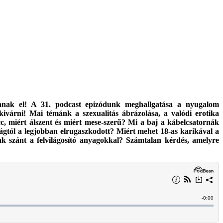
anak el! A 31. podcast epizódunk meghallgatása a nyugalom
ivárni! Mai témánk a szexualitás ábrázolása, a valódi erotika
c, miért álszent és miért mese-szerű? Mi a baj a kábelcsatornák
ágtól a legjobban elrugaszkodott? Miért mehet 18-as karikával a
ak szánt a felvilágosító anyagokkal? Számtalan kérdés, amelyre