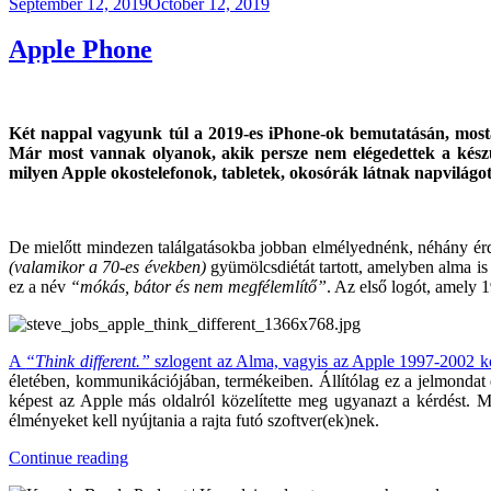
Posted
September 12, 2019
October 12, 2019
on
Apple Phone
Két nappal vagyunk túl a 2019-es iPhone-ok bemutatásán, most
Már most vannak olyanok, akik persze nem elégedettek a készü
milyen Apple okostelefonok, tabletek, okosórák látnak napvilágot.
De mielőtt mindezen találgatásokba jobban elmélyednénk, néhány érd
(valamikor a 70-es években)
gyümölcsdiétát tartott, amelyben alma is
ez a név
“mókás, bátor és nem megfélemlítő”
. Az első logót, amely 1
A
“Think different.”
szlogent az Alma, vagyis az Apple 1997-2002 kö
életében, kommunikációjában, termékeiben. Állítólag ez a jelmonda
képest az Apple más oldalról közelítette meg ugyanazt a kérdést. 
élményeket kell nyújtania a rajta futó szoftver(ek)nek.
“Apple
Continue reading
Phone”