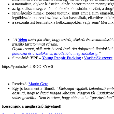
a naturalista, olykor ízléstelen, alpári horror minden mennyiség
az igazi álszentség: elítélt bűnökzőkből csinálnak sztárt, a dr
felvilágosító filmek: többet tudtunk, mint amit a film elmesé
legtöbbször az orvosi szakszavakat használták, elkerülve az 
a szexualistást beemletük a hétköznapokba, vagy sem? Merünk-e
“A
Yelon
azért jött létre, hogy testről, lélekről és szexualitásr
frissülő tartalommal várunk.
Olyan csapat, akik már hosszú évek óta dolgoznak fiatalokkal
fiatalokat és a szülőket is, az ötlettől a megvalósításig.
”
filmajánló:
YPF –
Young People Fucking
/
Variációk szexre
https://youtu.be/a2tROOtSYw0
Rendező:
Martin Gero
Egy jó komment a filmről:
“Életszagú vígjáték különbözõ embe
abszurd, hogy te érzed magad kínosan. Nagyon jó! Csatlakozom az
szükségeltetik… Nem is értem, hogy ebben mi a “gusztustalan
Köszönjük a megtisztelő figyelmet!