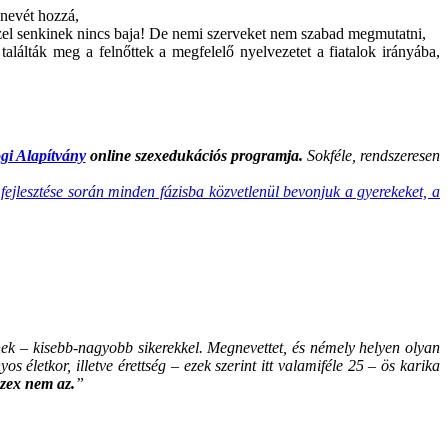
 nevét hozzá,
 ezzel senkinek nincs baja! De nemi szerveket nem szabad megmutatni,
alálták meg a felnőttek a megfelelő nyelvezetet a fiatalok irányába,
gi Alapítvány
online szexedukációs programja.
Sokféle, rendszeresen
fejlesztése során minden fázisba közvetlenül bevonjuk a gyerekeket, a
nek – kisebb-nagyobb sikerekkel. Megnevettet, és némely helyen olyan
életkor, illetve érettség – ezek szerint itt valamiféle 25 – ös karika
szex nem az.
”