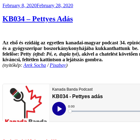
Posted
February 8, 2020
February 28, 2020
on
KB034 – Pettyes Adás
Az első és ezidáig az egyetlen kanadai-magyar podcast 34. epiz
és a gyógyszeripar boszorkánykonyhájába kukkanthattunk be. Ha
felelőse: Petty
(ejtsd: Pé, e, dupla tyé)
, akivel a chatelést követőe
kíváncsi, feltétlen kattintson a lejátszás gombra.
(nyitókép:
Arek Socha
/
Pixabay
)