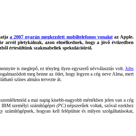
tatja
a 2007 nyarán megkezdett mobiltelefonos vonalat
az Apple.
r arról pletykálnak, azon elmélkednek, hogy a jövő évtizedben
ézből értesültünk szakmabeliek spekulációiról.
mennyire is meglepő, ez tényleg ilyen egyszerű névválasztás volt.
Jobs
 fogalmazódott meg benne az ötlet, hogy legyen a cég neve Alma, mert
átható színes almára tervezte át.
 szemléletmód a mai napig kisebb-nagyobb mértékben jelen van a cég
az IBM személyi számítógépei
(PC)
népszerűek voltak, szóval ezekhez
 számítógépnek, hogyan kell felépülnie és milyen szolgáltatásokat,