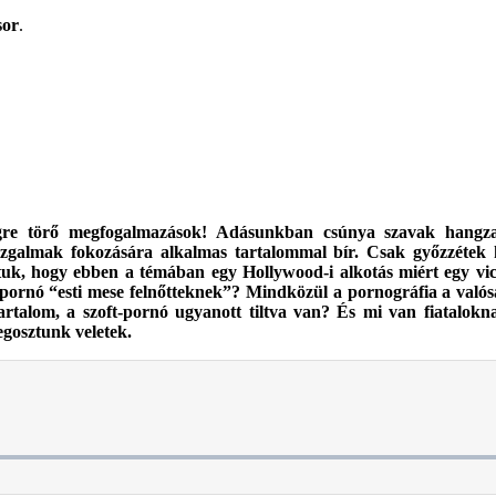
sor
.
egre törő megfogalmazások! Adásunkban csúnya szavak hangz
zgalmak fokozására alkalmas tartalommal bír. Csak győzzétek k
ttuk, hogy ebben a témában egy Hollywood-i alkotás miért egy vic
 pornó “esti mese felnőtteknek”? Mindközül a pornográfia a valós
artalom, a szoft-pornó ugyanott tiltva van? És mi van fiatalokn
egosztunk veletek.