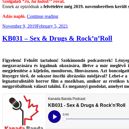
Szolgálati
“Jó, ha tudod!”
rovat.
Ennek az epizódnak a
felvételére még 2019. novemberében került 
“KB034
Adás napló.
Continue reading
–
Posted
November 9, 2019
February 5, 2021
Pettyes
on
Adás”
KB031 – Sex & Drugs & Rock’n’Roll
Figyelem! Felnőtt tartalom! Szókimondó podcasterek! Lény
megzavarására és izgalmak okozására, illetve a már meglévő i
megjelenítése a kijelzőn, monitoron, filmvásznon. Azt boncolga
lényegre törő, de sokszor öncélú ábrázolás módjával? Lehet-e a
legnaturalistább horror film a mozikban, amikor az erotikus t
megpróbáltunk választ találni. És megannyi gondolat, amelyet m