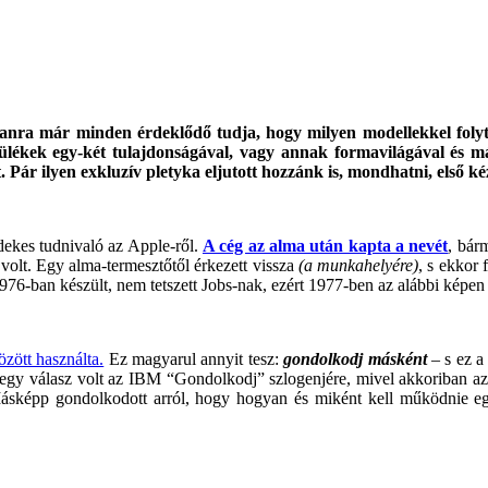
anra már minden érdeklődő tudja, hogy milyen modellekkel foly
lékek egy-két tulajdonságával, vagy annak formavilágával és má
 Pár ilyen exkluzív pletyka eljutott hozzánk is, mondhatni, első k
ekes tudnivaló az Apple-ről.
A cég az alma után kapta a nevét
, bár
 volt. Egy alma-termesztőtől érkezett vissza
(a munkahelyére)
, s ekkor
976-ban készült, nem tetszett Jobs-nak, ezért 1977-ben az alábbi képen l
zött használta.
Ez magyarul annyit tesz:
gondolkodj másként
– s ez a
t egy válasz volt az IBM “Gondolkodj” szlogenjére, mivel akkoriban 
Másképp gondolkodott arról, hogy hogyan és miként kell működnie egy