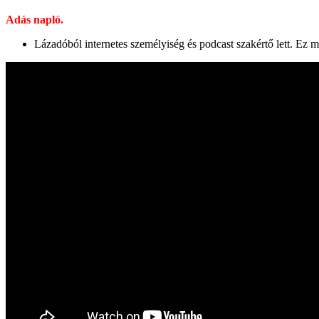
Adás napló.
Lázadóból internetes személyiség és podcast szakértő lett. Ez mo