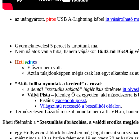
az utángyártott,
piros
USB A-Lightning kábel
itt vásárolható m
Gyermeknevelési 5 percet is tartottunk ma.
Nem nálatok van a hiba, hanem vágáskor
16:43-tól 16:49-ig
vé
H
e
t
i
s
z
í
n
e
s
Először nem volt.
Aztán tulajdonképpen mégis csak lett egy: alkatrész az aut
“Akik fullba nyomták a kretént” c. rovat
:
a
dentál “szexuális zaklató” higiénikus
története
itt olvas
Vályi Pista
– jelenleg Ő az egyetlen, aki másodszorra is 
Pistánk
Facebook poszt
,
Világszintű recesszió a beszállítói oldalon
.
Természetesen Lázadó rosszul mondta: nem a II. VH-ra, hanem a
Eheti főtémánk a
“Szexualitás ábrázolása, a valódi erotika megjele
egy Hollywood-i block buster-ben még fogat mosni sem szabad
miért nincs a 18-as karika felett egy 19-es, vagy 20-as karika a