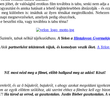
ben jöhet, de valósághű erotikus film továbbra is tabu, senki nem adja a
ogfogyasztást és annka hatásait a lehető leghitelesebben ábrázolják – és
lt, meg különben is: imádtuk az ilyen témákat megtrollkodni. Nehezen t
köznapi megnevezéseket, amelyek pedig obszcének,
 beszélni róla, vagy továbbra is tabu téma?
ól őszintén, tabuk nélkül tájékozódhass.
A Yelon a
Hintalovon Gyermekjo
. Akik
partnerként tekintenek rájuk, és komolyan veszik őket.
A Yelon 
NE most nézd meg a filmet, előbb hallgasd meg az adást! Köszi!
rekrõl, és az õ bújukról, bajukról, s ahogy azokat megoldani igyekez
 egyik elõttem szólóhoz, aki szerint ehhez a filmhez kell egy bizonyos 
”?!
Ha túrod az orrod, az gusztustalan. Justin Bieber gusztustalan. A 