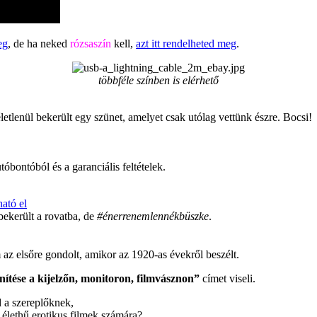
eg
, de ha neked
rózsaszín
kell,
azt itt rendelheted meg
.
többféle színben is elérhető
letlenül bekerült egy szünet, amelyet csak utólag vettünk észre. Bocsi!
óbontóból és a garanciális feltételek.
ható el
bekerült a rovatba, de
#énerrenemlennékbüszke
.
z elsőre gondolt, amikor az 1920-as évekről beszélt.
nítése a kijelzőn, monitoron, filmvásznon”
címet viseli.
 a szereplőknek,
z élethű erotikus filmek számára?