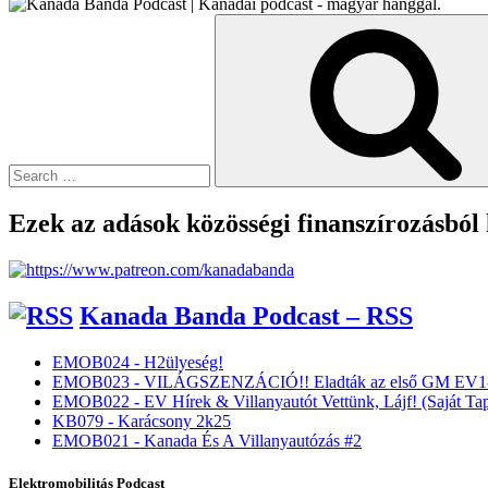
Search
for:
Ezek az adások közösségi finanszírozásból
Kanada Banda Podcast – RSS
EMOB024 - H2ülyeség!
EMOB023 - VILÁGSZENZÁCIÓ!! Eladták az első GM EV1-
EMOB022 - EV Hírek & Villanyautót Vettünk, Lájf! (Saját Tap
KB079 - Karácsony 2k25
EMOB021 - Kanada És A Villanyautózás #2
Elektromobilitás Podcast