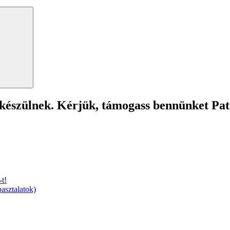
Search
 készülnek. Kérjük, támogass bennünket Pa
t!
asztalatok)