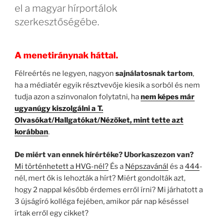
el a magyar hírportálok
szerkesztőségébe.
A menetiránynak háttal.
Félreértés ne legyen, nagyon
sajnálatosnak tartom
,
ha a médiatér egyik résztvevője kiesik a sorból és nem
tudja azon a szinvonalon folytatni, ha
nem képes már
ugyanúgy kiszolgálni a T.
Olvasókat/Hallgatókat/Nézőket, mint tette azt
korábban
.
De miért van ennek hírértéke? Uborkaszezon van?
Mi történhetett a HVG-nél?
És a
Népszavánál
és a
444
-
nél, mert ők is lehozták a hírt? Miért gondolták azt,
hogy 2 nappal később érdemes erről írni? Mi járhatott a
3 újságíró kolléga fejében, amikor pár nap késéssel
írtak erről egy cikket?