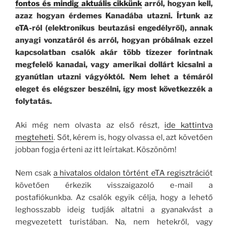
fontos és mindig aktuális cikkünk
arról, hogyan kell,
azaz hogyan érdemes Kanadába utazni. Írtunk az
eTA-ról (elektronikus beutazási engedélyről), annak
anyagi vonzatáról és arról, hogyan próbálnak ezzel
kapcsolatban csalók akár több tízezer forintnak
megfelelő kanadai, vagy amerikai dollárt kicsalni a
gyanútlan utazni vágyóktól. Nem lehet a témáról
eleget és elégszer beszélni, így most következzék a
folytatás.
Aki még nem olvasta az első részt,
ide kattintva
megteheti
. Sőt, kérem is, hogy olvassa el, azt követően
jobban fogja érteni az itt leírtakat. Köszönöm!
Nem csak
a hivatalos oldalon történt eTA regisztráció
t
követően érkezik visszaigazoló e-mail a
postafiókunkba. Az csalók egyik célja, hogy a lehető
leghosszabb ideig tudják altatni a gyanakvást a
megvezetett turistában. Na, nem hetekről, vagy