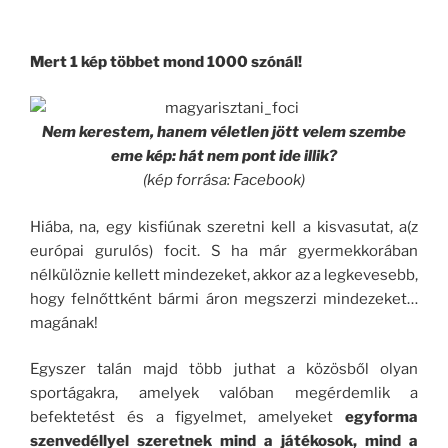
Mert 1 kép többet mond 1000 szónál!
Nem kerestem, hanem véletlen jött velem szembe
eme kép: hát nem pont ide illik?
(kép forrása: Facebook)
Hiába, na, egy kisfiúnak szeretni kell a kisvasutat, a(z
európai gurulós) focit. S ha már gyermekkorában
nélkülöznie kellett mindezeket, akkor az a legkevesebb,
hogy felnőttként bármi áron megszerzi mindezeket…
magának!
Egyszer talán majd több juthat a közösből olyan
sportágakra, amelyek valóban megérdemlik a
befektetést és a figyelmet, amelyeket
egyforma
szenvedéllyel szeretnek mind a játékosok, mind a