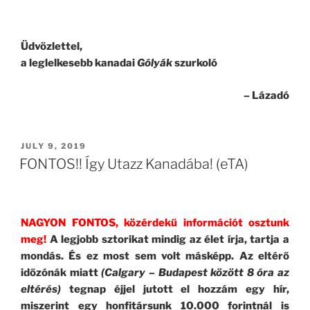
Üdvözlettel,
a leglelkesebb kanadai
Gólyák
szurkoló
– Lázadó
POSTED
JULY 9, 2019
ON
FONTOS!! Így Utazz Kanadába! (eTA)
NAGYON FONTOS, közérdekű információt osztunk
meg!
A legjobb sztorikat mindig az élet írja, tartja a
mondás. És ez most sem volt másképp. Az eltérő
időzónák miatt
(Calgary – Budapest között 8 óra az
eltérés)
tegnap éjjel jutott el hozzám egy hír,
miszerint egy honfitársunk 10.000 forintnál is