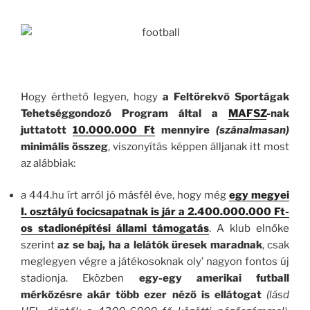
Hogy érthető legyen, hogy
a Feltörekvő Sportágak
Tehetséggondozó Program által a
MAFSZ
-nak
juttatott
10.000.000 Ft
mennyire
(szánalmasan)
minimális összeg
, viszonyítás képpen álljanak itt most
az alábbiak:
a 444.hu írt arról jó másfél éve, hogy még
egy megyei
I. osztályú focicsapatnak is jár a 2.400.000.000 Ft-
os stadionépítési állami támogatás
. A klub elnőke
szerint
az se baj, ha a lelátók üresek maradnak
, csak
meglegyen végre a játékosoknak oly’ nagyon fontos új
stadionja. Eközben
egy-egy amerikai futball
mérkőzésre akár több ezer néző is ellátogat
(lásd