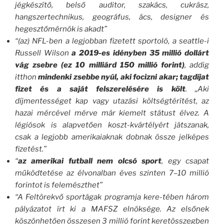
jégkészítő, belső auditor, szakács, cukrász,
hangszertechnikus, geográfus, ács, designer és
hegesztőmérnök is akadt”
“(az) NFL-ben a legjobban fizetett sportoló, a seattle-i
Russell Wilson
a 2019-es idényben 35 millió dollárt
vág zsebre (ez 10 milliárd 150 millió forint)
, addig
itthon
mindenki zsebbe nyúl, aki focizni akar; tagdíjat
fizet és a saját felszerelésére is költ
. „Aki
díjmentességet kap vagy utazási költségtérítést, az
hazai mércével mérve már kiemelt státust élvez. A
légiósok is alapvetően koszt-kvártélyért játszanak,
csak a legjobb amerikaiaknak dobnak össze jelképes
fizetést.”
“
az amerikai futball nem olcsó sport
, egy csapat
működtetése az élvonalban éves szinten 7–10 millió
forintot is felemészthet”
“A Feltörekvő sportágak programja kere-tében három
pályázatot írt ki a MAFSZ elnöksége. Az elsőnek
köszönhetően összesen 3 millió forint keretösszegben