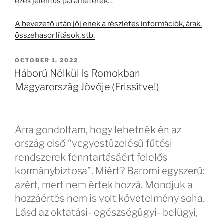
ezek jelentős paraméterek…
A bevezető után jöjjenek a részletes információk, árak,
összehasonlítások, stb.
POSTED
OCTOBER 1, 2022
ON
Háború Nélkül Is Romokban
Magyarország Jövője (Frissítve!)
Arra gondoltam, hogy lehetnék én az
ország első “vegyestüzelésű fűtési
rendszerek fenntartásáért felelős
kormánybiztosa”. Miért? Baromi egyszerű:
azért, mert nem értek hozzá. Mondjuk a
hozzáértés nem is volt követelmény soha.
Lásd az oktatási- egészségügyi- belügyi,