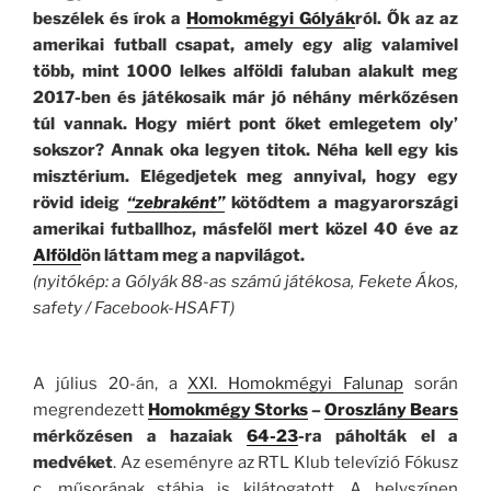
beszélek és írok a
Homokmégyi Gólyák
ról. Ők az az
amerikai futball csapat, amely egy alig valamivel
több, mint 1000 lelkes alföldi faluban alakult meg
2017-ben és játékosaik már jó néhány mérkőzésen
túl vannak. Hogy miért pont őket emlegetem oly’
sokszor? Annak oka legyen titok. Néha kell egy kis
misztérium. Elégedjetek meg annyival, hogy egy
rövid ideig
“zebraként”
kötődtem a magyarországi
amerikai futballhoz, másfelől mert közel 40 éve az
Alföld
ön láttam meg a napvilágot.
(nyitókép: a Gólyák 88-as számú játékosa, Fekete Ákos,
safety / Facebook-HSAFT)
A július 20-án, a
XXI. Homokmégyi Falunap
során
megrendezett
Homokmégy Storks
–
Oroszlány Bears
mérkőzésen a hazaiak
64-23
-ra páholták el a
medvéket
. Az eseményre az RTL Klub televízió Fókusz
c. műsorának stábja is kilátogatott. A helyszínen