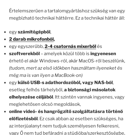
Értelemszerűen a tartalomgyártáshoz szükség van egy
megbízható technikai háttérre. Ez a technikai háttér áll:
egy
számítógépből
,
2 darab mikrofonból
,
egy egyszerűbb,
2-4 csatornás mixerből
és
szoftverekből
– amelyek közül több is
ingyenesen
érhető el akár Windows-ról, akár MacOS-ről beszélünk,
(tudom, mert az első időkben használtam ilyeneket és
még ma is van ilyen a MacBook-on)
egy
külső USB-s adathordozóból, vagy NAS-ból
,
esetleg felhős tárhelyből,
a biztonsági másolatok
elhelyezése céljából
. Itt szintén vannak ingyenes, vagy
meglehetősen olcsó megoldások,
online videó- és hangrögzítő szolgáltatásra történő
előfizetésből
. Ez csak abban az esetben szükséges, ha
az interjúalanyt nem tudjuk személyesen felkeresni,
vagy Ő nem tud befáradni a stúdióba/szerkesztőségbe,