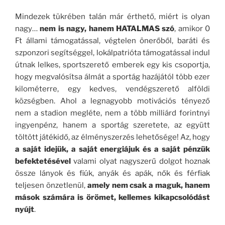
Mindezek tükrében talán már érthető, miért is olyan
nagy…
nem is nagy, hanem HATALMAS szó
, amikor 0
Ft állami támogatással, végtelen önerőből, baráti és
szponzori segítséggel, lokálpatrióta támogatással indul
útnak lelkes, sportszerető emberek egy kis csoportja,
hogy megvalósítsa álmát a sportág hazájától több ezer
kilométerre, egy kedves, vendégszerető alföldi
községben. Ahol a legnagyobb motivációs tényező
nem a stadion megléte, nem a több milliárd forintnyi
ingyenpénz, hanem a sportág szeretete, az együtt
töltött játékidő, az élményszerzés lehetősége! Az, hogy
a saját idejük, a saját energiájuk és a saját pénzük
befektetésével
valami olyat nagyszerű dolgot hoznak
össze lányok és fiúk, anyák és apák, nők és férfiak
teljesen önzetlenül,
amely nem csak a maguk, hanem
mások számára is örömet, kellemes kikapcsolódást
nyújt
.