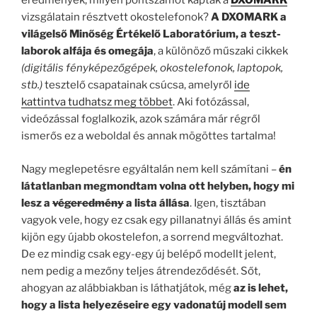
eredmények, milyen pontszámot kaptak a
DXOMARK
vizsgálatain résztvett okostelefonok?
A DXOMARK a
világelső Minőség Értékelő Laboratórium, a teszt-
laborok alfája és omegája
, a különöző műszaki cikkek
(digitális fényképezőgépek, okostelefonok, laptopok,
stb.)
tesztelő csapatainak csúcsa, amelyről
ide
kattintva tudhatsz meg többet
. Aki fotózással,
videózással foglalkozik, azok számára már régről
ismerős ez a weboldal és annak mögöttes tartalma!
Nagy meglepetésre egyáltalán nem kell számítani –
én
látatlanban megmondtam volna ott helyben, hogy mi
lesz a
végeredmény
a lista állása
. Igen, tisztában
vagyok vele, hogy ez csak egy pillanatnyi állás és amint
kijön egy újabb okostelefon, a sorrend megváltozhat.
De ez mindig csak egy-egy új belépő modellt jelent,
nem pedig a mezőny teljes átrendeződését. Sőt,
ahogyan az alábbiakban is láthatjátok, még
az is lehet,
hogy a lista helyezéseire egy vadonatúj modell sem