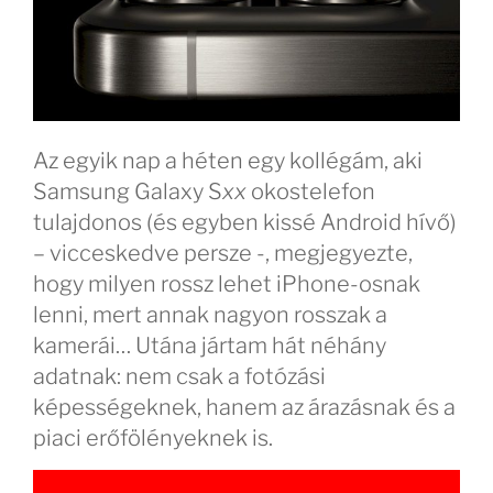
Az egyik nap a héten egy kollégám, aki
Samsung Galaxy S
xx
okostelefon
tulajdonos (és egyben kissé Android hívő)
– vicceskedve persze -, megjegyezte,
hogy milyen rossz lehet iPhone-osnak
lenni, mert annak nagyon rosszak a
kamerái… Utána jártam hát néhány
adatnak: nem csak a fotózási
képességeknek, hanem az árazásnak és a
piaci erőfölényeknek is.