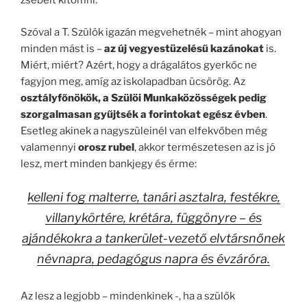
zsebeit kitömni.
Szóval a T. Szülök igazán megvehetnék – mint ahogyan
minden mást is –
az új vegyestüzelésű kazánokat
is.
Miért, miért? Azért, hogy a drágalátos gyerkőc ne
fagyjon meg, amíg az iskolapadban ücsörög. Az
osztályfőnökök, a Szülöi Munkaközösségek pedig
szorgalmasan gyűjtsék a forintokat egész évben
.
Esetleg akinek a nagyszüleinél van elfekvőben még
valamennyi
orosz rubel
, akkor természetesen az is jó
lesz, mert minden bankjegy és érme:
kelleni fog malterre, tanári asztalra, festékre,
villanykörtére, krétára, függönyre – és
ajándékokra a tankerület-vezető elvtársnőnek
névnapra, pedagógus napra és évzáróra.
Az lesz a legjobb – mindenkinek -, ha a szülők