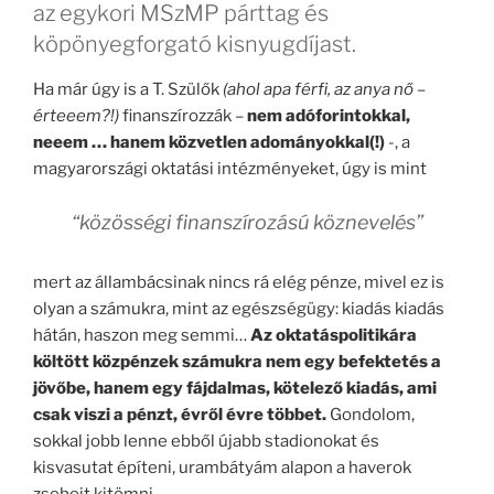
az egykori MSzMP párttag és
köpönyegforgató kisnyugdíjast.
Ha már úgy is a T. Szülők
(ahol apa férfi, az anya nő –
érteeem?!)
finanszírozzák –
nem adóforintokkal,
neeem … hanem közvetlen adományokkal(!)
-, a
magyarországi oktatási intézményeket, úgy is mint
“közösségi finanszírozású köznevelés”
mert az állambácsinak nincs rá elég pénze, mivel ez is
olyan a számukra, mint az egészségügy: kiadás kiadás
hátán, haszon meg semmi…
Az oktatáspolitikára
költött közpénzek számukra nem egy befektetés a
jövőbe, hanem egy fájdalmas, kötelező kiadás, ami
csak viszi a pénzt, évről évre többet.
Gondolom,
sokkal jobb lenne ebből újabb stadionokat és
kisvasutat építeni, urambátyám alapon a haverok