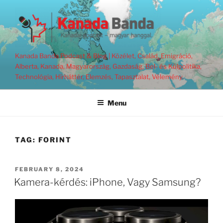
Skip
to
content
Kanada Banda Podcast & Blog | Közélet, Család, Emigráció,
Alberta, Kanada, Magyarország, Gazdaság, Bel- és Külpolitika,
Technológia, Hírháttér, Elemzés, Tapasztalat, Vélemény.
Menu
TAG:
FORINT
POSTED
FEBRUARY 8, 2024
ON
Kamera-kérdés: iPhone, Vagy Samsung?