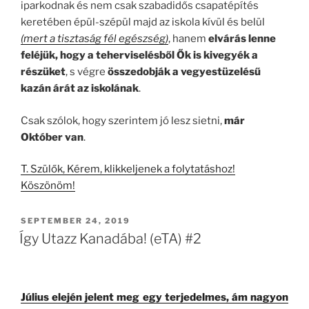
iparkodnak és nem csak szabadidős csapatépítés
keretében épül-szépül majd az iskola kívül és belül
(mert a tisztaság fél egészség)
, hanem
elvárás lenne
feléjük, hogy a teherviselésből Ők is kivegyék a
részüket
, s végre
összedobják a vegyestüzelésű
kazán árát az iskolának
.
Csak szólok, hogy szerintem jó lesz sietni,
már
Október van
.
T. Szülők, Kérem, klikkeljenek a folytatáshoz!
Köszönöm!
POSTED
SEPTEMBER 24, 2019
ON
Így Utazz Kanadába! (eTA) #2
Július elején jelent meg egy terjedelmes, ám nagyon