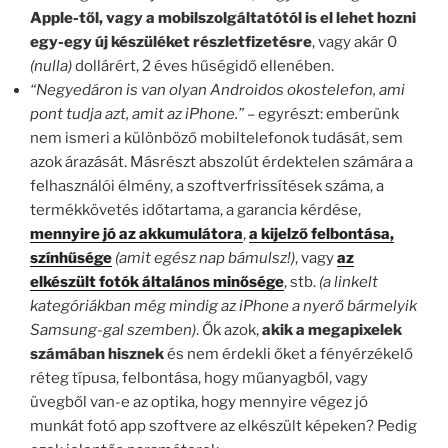
Apple-től, vagy a mobilszolgáltatótól is el lehet hozni
egy-egy új készüléket részletfizetésre
, vagy akár 0
(nulla)
dollárért, 2 éves hűségidő ellenében.
“Negyedáron is van olyan Androidos okostelefon, ami
pont tudja azt, amit az iPhone.”
– egyrészt: emberünk
nem ismeri a különböző mobiltelefonok tudását, sem
azok árazását. Másrészt abszolút érdektelen számára a
felhasználói élmény, a szoftverfrissítések száma, a
termékkövetés időtartama, a garancia kérdése,
mennyire jó az akkumulátora
,
a kijelző felbontása,
színhűsége
(amit egész nap bámulsz!)
, vagy
az
elkészült fotók általános minősége
, stb.
(a linkelt
kategóriákban még mindig az iPhone a nyerő bármelyik
Samsung-gal szemben)
. Ők azok,
akik a megapixelek
számában hisznek
és nem érdekli őket a fényérzékelő
réteg típusa, felbontása, hogy műanyagból, vagy
üvegből van-e az optika, hogy mennyire végez jó
munkát fotó app szoftvere az elkészült képeken? Pedig