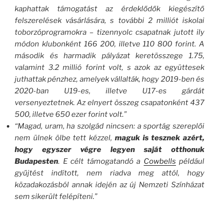
kaphattak támogatást az érdeklődők kiegészítő
felszerelések vásárlására, s további 2 milliót iskolai
toborzóprogramokra – tizennyolc csapatnak jutott ily
módon klubonként 166 200, illetve 110 800 forint. A
második és harmadik pályázat keretösszege 1.75,
valamint 3.2 millió forint volt, s azok az együttesek
juthattak pénzhez, amelyek vállalták, hogy 2019-ben és
2020-ban U19-es, illetve U17-es gárdát
versenyeztetnek. Az elnyert összeg csapatonként 437
500, illetve 650 ezer forint volt.”
“Magad, uram, ha szolgád nincsen: a sportág szereplői
nem ülnek ölbe tett kézzel,
maguk is tesznek azért,
hogy egyszer végre legyen saját otthonuk
Budapesten
. E célt támogatandó a
Cowbells
például
gyűjtést indított, nem riadva meg attól, hogy
közadakozásból annak idején az új Nemzeti Színházat
sem sikerült felépíteni.”