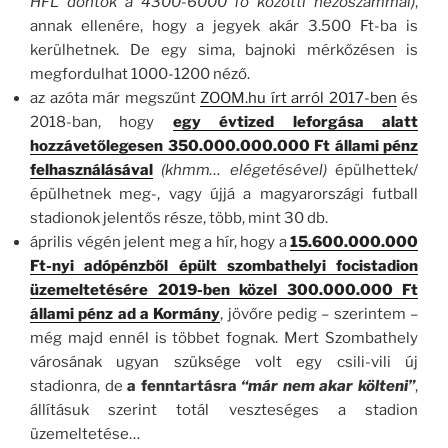
HFL döntők a 4300-6000 fő közötti nézőszámmal)
,
annak ellenére, hogy a jegyek akár 3.500 Ft-ba is
kerülhetnek. De egy sima, bajnoki mérkőzésen is
megfordulhat 1000-1200 néző.
az azóta már megszűnt
ZOOM.hu írt arról 2017-ben
és
2018-ban, hogy
egy évtized leforgása alatt
hozzávetőlegesen 350.000.000.000 Ft állami pénz
felhasználásával
(khmm… elégetésével)
épülhettek/
épülhetnek meg-, vagy újjá a magyarországi futball
stadionok jelentős része, több, mint 30 db.
április végén jelent meg a hír, hogy a
15.600.000.000
Ft-nyi adópénzből épült szombathelyi focistadion
üzemeltetésére 2019-ben közel 300.000.000 Ft
állami pénz ad a Kormány
, jövőre pedig – szerintem –
még majd ennél is többet fognak. Mert Szombathely
városának ugyan szüksége volt egy csili-vili új
stadionra, de
a fenntartásra
“már nem akar költeni”
,
állításuk szerint totál veszteséges a stadion
üzemeltetése…