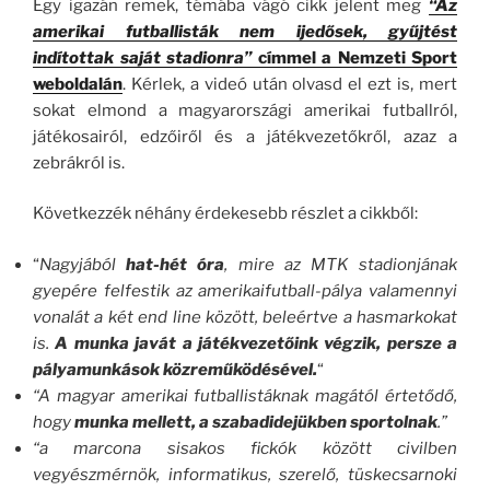
Egy igazán remek, témába vágó cikk jelent meg
“Az
amerikai futballisták nem ijedősek, gyűjtést
indítottak saját stadionra”
címmel a Nemzeti Sport
weboldalán
. Kérlek, a videó után olvasd el ezt is, mert
sokat elmond a magyarországi amerikai futballról,
játékosairól, edzőiről és a játékvezetőkről, azaz a
zebrákról is.
Következzék néhány érdekesebb részlet a cikkből:
“
Nagyjából
hat-hét óra
, mire az MTK stadionjának
gyepére felfestik az amerikaifutball-pálya valamennyi
vonalát a két end line között, beleértve a hasmarkokat
is.
A munka javát a játékvezetőink végzik, persze a
pályamunkások közreműködésével.
“
“A magyar amerikai futballistáknak magától értetődő,
hogy
munka mellett, a szabadidejükben sportolnak
.”
“a marcona sisakos fickók között civilben
vegyészmérnök, informatikus, szerelő, tüskecsarnoki