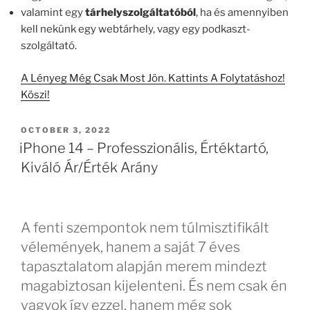
valamint egy
tárhelyszolgáltatóból
, ha és amennyiben
kell nekünk egy webtárhely, vagy egy podkaszt-
szolgáltató.
A Lényeg Még Csak Most Jön. Kattints A Folytatáshoz!
Köszi!
POSTED
OCTOBER 3, 2022
ON
iPhone 14 – Professzionális, Értéktartó,
Kiváló Ár/Érték Arány
A fenti szempontok nem túlmisztifikált
vélemények, hanem a saját 7 éves
tapasztalatom alapján merem mindezt
magabiztosan kijelenteni. És nem csak én
vagyok így ezzel, hanem még sok